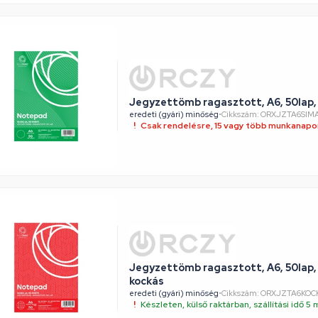
Jegyzettömb ragasztott, A6, 50lap,
eredeti (gyári) minőség
•
Cikkszám: ORXJZTA6SIM
Csak rendelésre, 15 vagy több munkanapon
Jegyzettömb ragasztott, A6, 50lap,
kockás
eredeti (gyári) minőség
•
Cikkszám: ORXJZTA6KOC
Készleten, külső raktárban, szállítási idő 