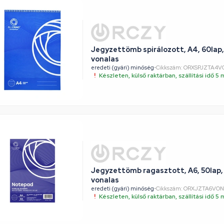
Jegyzettömb spirálozott, A4, 60lap,
vonalas
eredeti (gyári) minőség
•
Cikkszám: ORXSPJZTA4V
Készleten, külső raktárban, szállítási idő 
Jegyzettömb ragasztott, A6, 50lap,
vonalas
eredeti (gyári) minőség
•
Cikkszám: ORXJZTA6VO
Készleten, külső raktárban, szállítási idő 