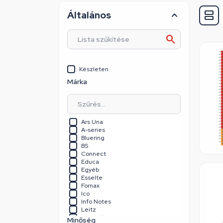
Általános
Készleten
Márka
Ars Una
A-series
Bluering
BS
Connect
Educa
Egyéb
Esselte
Fornax
Ico
Info Notes
Leitz
Lipa Mill
Minőség