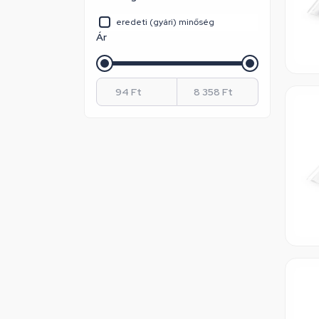
Marker
Nebulo
eredeti (gyári) minőség
Ár