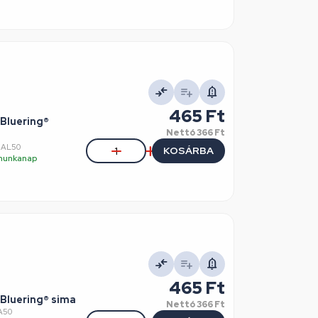
465 Ft
 Bluering®
Nettó
366 Ft
NAL50
KOSÁRBA
5 munkanap
465 Ft
 Bluering® sima
Nettó
366 Ft
A50