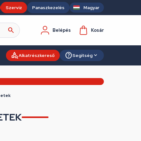
Szerviz
Panaszkezelés
Magyar
Belépés
Kosár
Alkatrészkereső
Segítség
zetek
ETEK