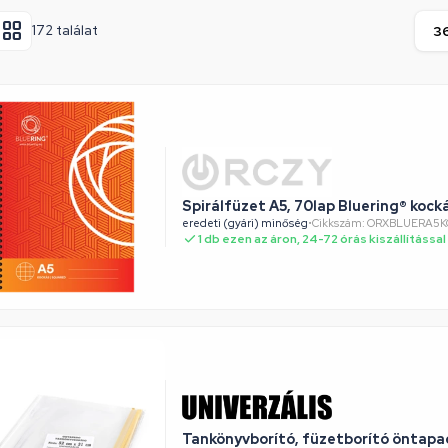
172 találat
Spirálfüzet A5, 70lap Bluering® kock
eredeti (gyári) minőség
•
Cikkszám: ORXBLUERA5
1 db ezen az áron, 24-72 órás kiszállítással
Tankönyvborító, füzetborító öntap