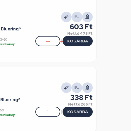
603 Ft
 Bluering®
Nettó
475 Ft
ON60
KOSÁRBA
5 munkanap
338 Ft
 Bluering®
Nettó
266 Ft
N50
KOSÁRBA
5 munkanap