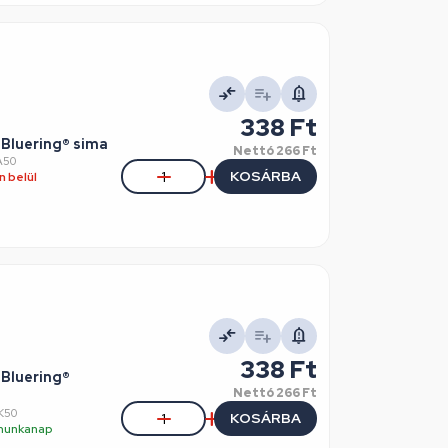
338 Ft
 Bluering® sima
Nettó
266 Ft
A50
KOSÁRBA
 belül
338 Ft
 Bluering®
Nettó
266 Ft
K50
KOSÁRBA
5 munkanap