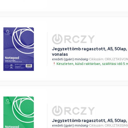
Jegyzettömb ragasztott, A5, 50lap,
vonalas
eredeti (gyári) minőség
•
Cikkszám: ORXJZTA5VO
Készleten, külső raktárban, szállítási idő 
Jegyzettömb ragasztott, A5, 50lap,
eredeti (gyári) minőség
•
Cikkszám: ORXJZTA5SIM