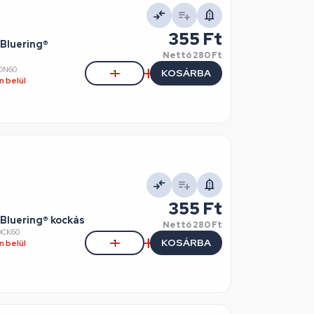
355 Ft
 Bluering®
Nettó
280 Ft
ON60
KOSÁRBA
 belül
355 Ft
 Bluering® kockás
Nettó
280 Ft
OCK60
KOSÁRBA
 belül