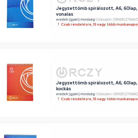
Jegyzettömb spirálozott, A6, 60lap,
vonalas
eredeti (gyári) minőség
•
Cikkszám: ORXSPJZTA6V
Csak rendelésre, 15 vagy több munkanapon
Jegyzettömb spirálozott, A6, 60lap,
kockás
eredeti (gyári) minőség
•
Cikkszám: ORXSPJZTA6K
Csak rendelésre, 15 vagy több munkanapon