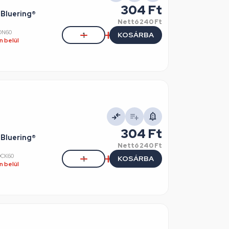
304 Ft
 Bluering®
Nettó
240 Ft
ON60
KOSÁRBA
 belül
304 Ft
 Bluering®
Nettó
240 Ft
OCK60
KOSÁRBA
 belül