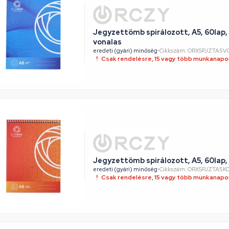
Jegyzettömb spirálozott, A5, 60lap,
vonalas
eredeti (gyári) minőség
•
Cikkszám: ORXSPJZTA5V
Csak rendelésre, 15 vagy több munkanapon
Jegyzettömb spirálozott, A5, 60lap,
eredeti (gyári) minőség
•
Cikkszám: ORXSPJZTA5K
Csak rendelésre, 15 vagy több munkanapon