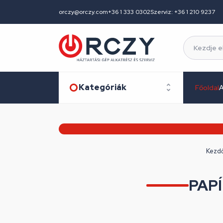
orczy@orczy.com
+36 1 333 0302
Szerviz: +36 1 210 9237
Kategóriák
Főoldal
A
Kezdő
PAP