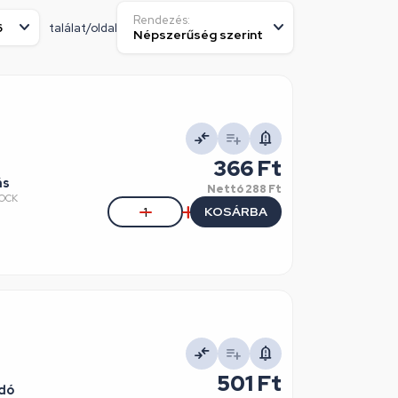
Rendezés:
találat/oldal
366 Ft
ás
Nettó
288 Ft
KOCK
KOSÁRBA
501 Ft
adó