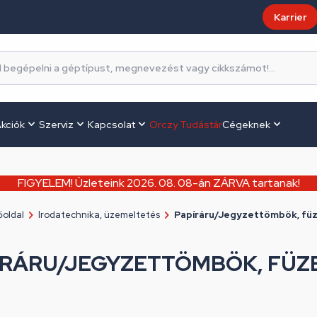
Karrier
kciók
Szerviz
Kapcsolat
Orczy Tudástár
Cégeknek
FIGYELEM! Üzleteink 2026. 08. 08-án ZÁRVA tartanak!
oldal
Irodatechnika, üzemeltetés
Papíráru/Jegyzettömbök, fü
ÍRÁRU/JEGYZETTÖMBÖK, FÜZ