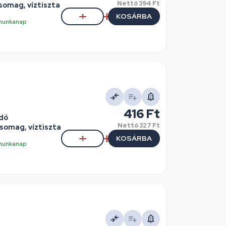
Nettó
394 Ft
somag, víztiszta
KOSÁRBA
5 munkanap
416 Ft
adó
Nettó
327 Ft
somag, víztiszta
KOSÁRBA
5 munkanap