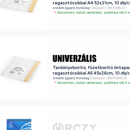
ragasztócsíkkal A4 52x31cm, 10 db/c
eredeti (gyári) minőség
•
Cikkszám: ORXTKB5231
Készleten, külső raktárban, szállítási idő 
Tankönyvborító, füzetborító öntap
ragasztócsíkkal A5 45x26cm, 10 db/c
eredeti (gyári) minőség
•
Cikkszám: ORXTKB4526
Készleten, külső raktárban, szállítási idő 