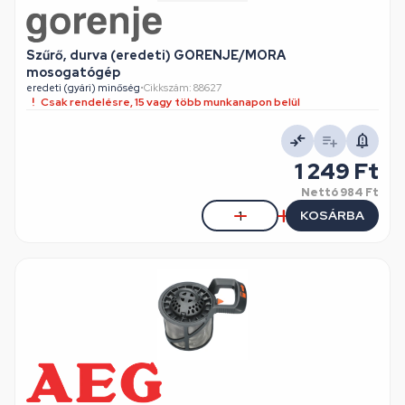
Szűrő, durva (eredeti) GORENJE/MORA
mosogatógép
eredeti (gyári) minőség
•
Cikkszám: 88627
Csak rendelésre, 15 vagy több munkanapon belül
1 249 Ft
Nettó
984 Ft
KOSÁRBA