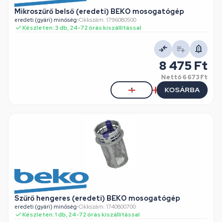
Mikroszűrő belső (eredeti) BEKO mosogatógép
eredeti (gyári) minőség
•
Cikkszám: 1796080500
Készleten: 3 db, 24-72 órás kiszállítással
8 475 Ft
Nettó
6 673 Ft
KOSÁRBA
Szűrő hengeres (eredeti) BEKO mosogatógép
eredeti (gyári) minőség
•
Cikkszám: 1740800700
Készleten: 1 db, 24-72 órás kiszállítással