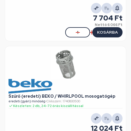
7 704 Ft
Nettó
6 066 Ft
KOSÁRBA
Szűrő (eredeti) BEKO / WHIRLPOOL mosogatógép
eredeti (gyári) minőség
•
Cikkszám: 1740800500
Készleten: 2 db, 24-72 órás kiszállítással
12 024 Ft