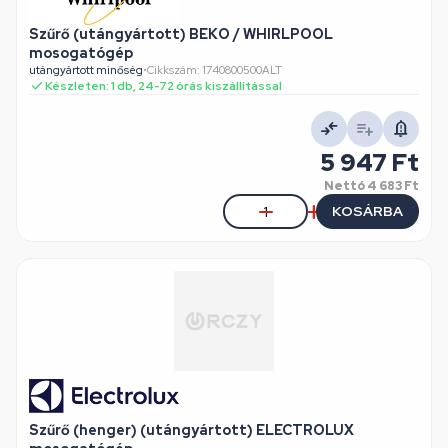
Szűrő (utángyártott) BEKO / WHIRLPOOL
mosogatógép
utángyártott minőség
•
Cikkszám: 1740800500ALT
Készleten: 1 db, 24-72 órás kiszállítással
5 947 Ft
Nettó
4 683 Ft
KOSÁRBA
Szűrő (henger) (utángyártott) ELECTROLUX