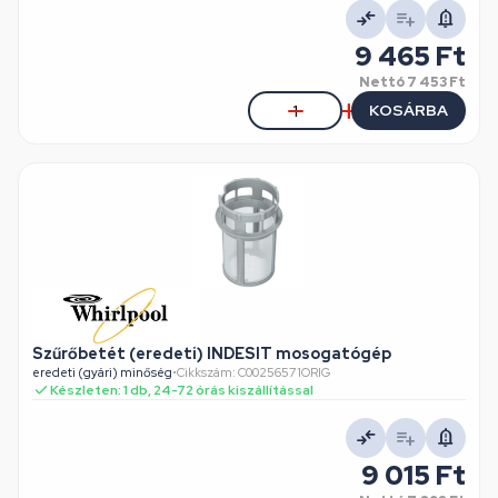
9 465 Ft
Nettó
7 453 Ft
KOSÁRBA
Szűrőbetét (eredeti) INDESIT mosogatógép
eredeti (gyári) minőség
•
Cikkszám: C00256571ORIG
Készleten: 1 db, 24-72 órás kiszállítással
9 015 Ft