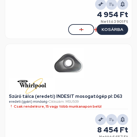
4 954 Ft
Nettó
3 901 Ft
KOSÁRBA
Szűrő tálca (eredeti) INDESIT mosogatógép pl: D63
eredeti (gyári) minőség
•
Cikkszám: MSU509
Csak rendelésre, 15 vagy több munkanapon belül
8 454 Ft