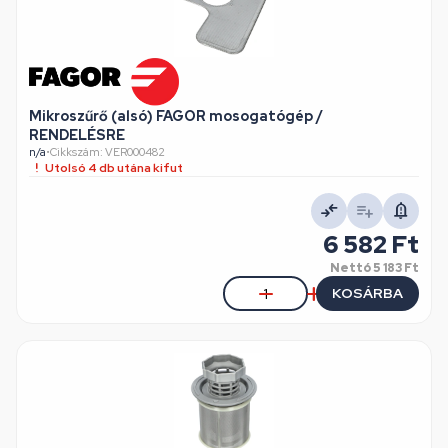
Mikroszűrő (alsó) FAGOR mosogatógép /
RENDELÉSRE
n/a
•
Cikkszám: VER000482
Utolsó 4 db utána kifut
6 582 Ft
Nettó
5 183 Ft
KOSÁRBA