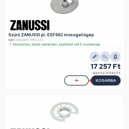
Szűrő ZANUSSI pl.: ESF662 mosogatógép
n/a
•
Cikkszám: MSU222
Készleten, külső raktárban, szállítási idő 5 munkanap
17 257 Ft
Nettó
13 588 Ft
KOSÁRBA