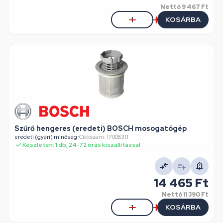
Nettó
9 467 Ft
KOSÁRBA
Szűrő hengeres (eredeti) BOSCH mosogatógép
eredeti (gyári) minőség
•
Cikkszám: 17008311
Készleten: 1 db, 24-72 órás kiszállítással
14 465 Ft
Nettó
11 390 Ft
KOSÁRBA