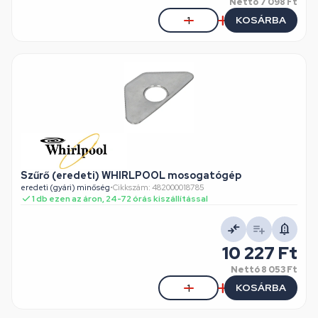
Nettó
7 098 Ft
KOSÁRBA
Szűrő (eredeti) WHIRLPOOL mosogatógép
eredeti (gyári) minőség
•
Cikkszám: 482000018785
1 db ezen az áron, 24-72 órás kiszállítással
10 227 Ft
Nettó
8 053 Ft
KOSÁRBA