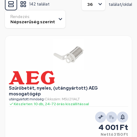
142 találat
találat/oldal
Rendezés:
Szűrőbetét, nyeles, (utángyártott) AEG
mosogatógép
utángyártott minőség
•
Cikkszám: MSU211ALT
Készleten: 10 db, 24-72 órás kiszállítással
4 001 Ft
Nettó
3 150 Ft