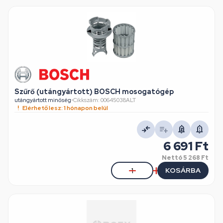
Szűrő (utángyártott) BOSCH mosogatógép
utángyártott minőség
•
Cikkszám: 00645038ALT
Elérhető lesz: 1 hónapon belül
6 691 Ft
Nettó
5 268 Ft
KOSÁRBA