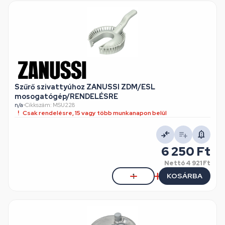
Szűrő szivattyúhoz ZANUSSI ZDM/ESL
mosogatógép/RENDELÉSRE
n/a
•
Cikkszám: MSU228
Csak rendelésre, 15 vagy több munkanapon belül
6 250 Ft
Nettó
4 921 Ft
KOSÁRBA