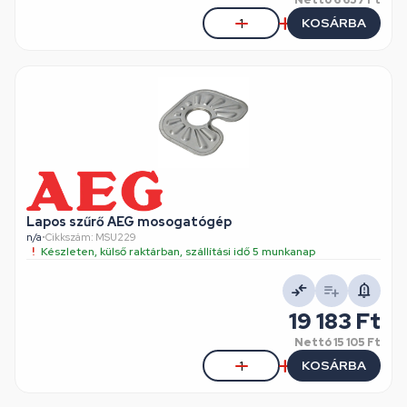
Nettó
6 657 Ft
KOSÁRBA
Lapos szűrő AEG mosogatógép
n/a
•
Cikkszám: MSU229
Készleten, külső raktárban, szállítási idő 5 munkanap
19 183 Ft
Nettó
15 105 Ft
KOSÁRBA