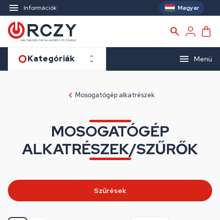
Magyar
Információk
Kategóriák
Menü
Mosogatógép alkatrészek
MOSOGATÓGÉP
ALKATRÉSZEK/SZŰRŐK
Szűrések