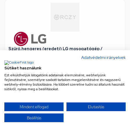
Szűrő,hengeres (eredeti) LG mosogatógép /
RENDELÉSRE
Adatvédelmi irányelvek
eredeti (gyári) minőség
•
Cikkszám: ADQ74693702
Csak rendelésre, 15 vagy több munkanapon belül
Sütiket használunk
Ezt elküldhetjük látogatóink adatainak elemzésére, webhelyünk
fejlesztésére, személyre szabott tartalom megjelenítésére és nagyszerű
10 778 Ft
webhely-élmény biztosítására. Ha többet szeretne tudni az általunk használt
sütikről, nyissa meg a beállításokat.
Nettó
8 487 Ft
KOSÁRBA
Mindent elfogad
Elutasítás
Beállítás
TOVÁBBIAK BETÖLTÉSE