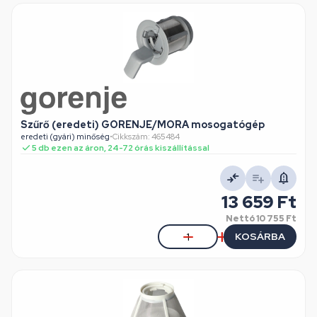
Szűrő (eredeti) GORENJE/MORA mosogatógép
eredeti (gyári) minőség
•
Cikkszám: 465484
5 db ezen az áron, 24-72 órás kiszállítással
13 659 Ft
Nettó
10 755 Ft
KOSÁRBA