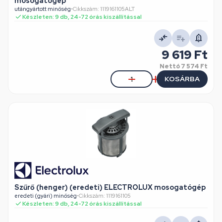
mosogatógép
utángyártott minőség
•
Cikkszám: 1119161105ALT
Készleten: 9 db, 24-72 órás kiszállítással
9 619 Ft
Nettó
7 574 Ft
KOSÁRBA
Szűrő (henger) (eredeti) ELECTROLUX mosogatógép
eredeti (gyári) minőség
•
Cikkszám: 1119161105
Készleten: 9 db, 24-72 órás kiszállítással