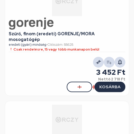
Szűrő, finom (eredeti) GORENJE/MORA
mosogatógép
eredeti (gyári) minőség
•
Cikkszám: 88628
Csak rendelésre, 15 vagy több munkanapon belül
3 452 Ft
Nettó
2 718 Ft
KOSÁRBA