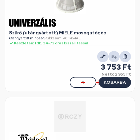
Szűrő (utángyártott) MIELE mosogatógép
utángyártott minőség
•
Cikkszám: 4011464ALT
Készleten: 1 db, 24-72 órás kiszállítással
3 753 Ft
Nettó
2 955 Ft
KOSÁRBA