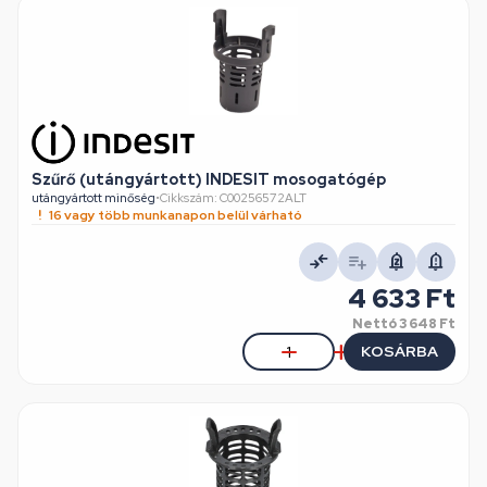
Szűrő (utángyártott) INDESIT mosogatógép
utángyártott minőség
•
Cikkszám: C00256572ALT
16 vagy több munkanapon belül várható
4 633 Ft
Nettó
3 648 Ft
KOSÁRBA