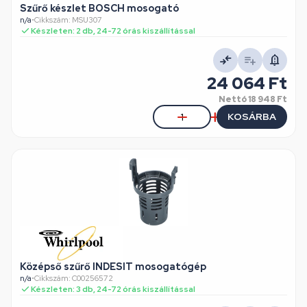
Szűrő készlet BOSCH mosogató
n/a
•
Cikkszám: MSU307
Készleten: 2 db, 24-72 órás kiszállítással
24 064 Ft
Nettó
18 948 Ft
KOSÁRBA
Középső szűrő INDESIT mosogatógép
n/a
•
Cikkszám: C00256572
Készleten: 3 db, 24-72 órás kiszállítással