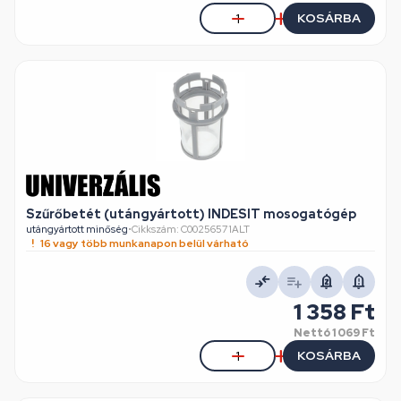
KOSÁRBA
Szűrőbetét (utángyártott) INDESIT mosogatógép
utángyártott minőség
•
Cikkszám: C00256571ALT
16 vagy több munkanapon belül várható
1 358 Ft
Nettó
1 069 Ft
KOSÁRBA