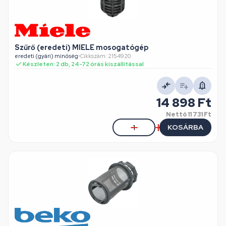
Szűrő (eredeti) MIELE mosogatógép
eredeti (gyári) minőség
•
Cikkszám: 2154920
Készleten: 2 db, 24-72 órás kiszállítással
14 898 Ft
Nettó
11 731 Ft
KOSÁRBA