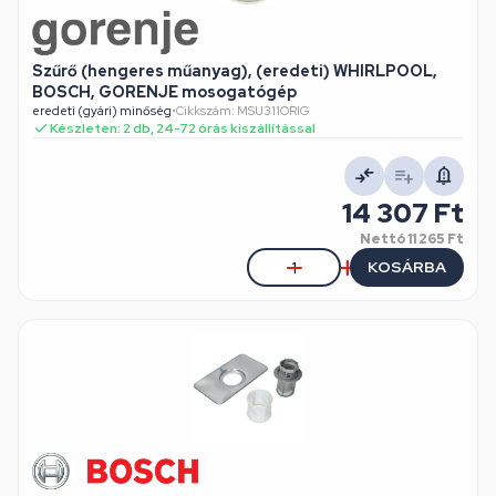
Szűrő (hengeres műanyag), (eredeti) WHIRLPOOL,
BOSCH, GORENJE mosogatógép
eredeti (gyári) minőség
•
Cikkszám: MSU311ORIG
Készleten: 2 db, 24-72 órás kiszállítással
14 307 Ft
Nettó
11 265 Ft
KOSÁRBA