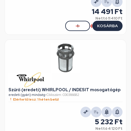
14 491 Ft
Nettó
11 410 Ft
KOSÁRBA
Szűrő (eredeti) WHIRLPOOL / INDESIT mosogatógép
eredeti (gyári) minőség
•
Cikkszám: C00386682
Elérhető lesz: 1 héten belül
5 232 Ft
Nettó
4 120 Ft