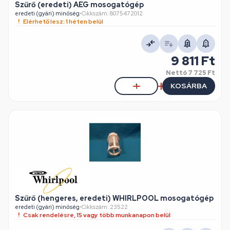
Szűrő (eredeti) AEG mosogatógép
eredeti (gyári) minőség
•
Cikkszám: 8075472012
Elérhető lesz: 1 héten belül
9 811 Ft
Nettó
7 725 Ft
KOSÁRBA
Szűrő (hengeres, eredeti) WHIRLPOOL mosogatógép
eredeti (gyári) minőség
•
Cikkszám: 23522
Csak rendelésre, 15 vagy több munkanapon belül