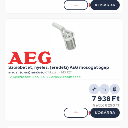
KOSÁRBA
Szűrőbetét, nyeles, (eredeti) AEG mosogatógép
eredeti (gyári) minőség
•
Cikkszám: MSU211
Készleten: 3 db, 24-72 órás kiszállítással
7 938 Ft
Nettó
6 250 Ft
KOSÁRBA