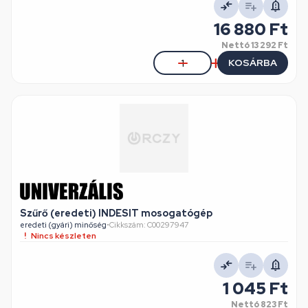
16 880 Ft
Nettó
13 292 Ft
KOSÁRBA
Szűrő (eredeti) INDESIT mosogatógép
eredeti (gyári) minőség
•
Cikkszám: C00297947
Nincs készleten
1 045 Ft
Nettó
823 Ft