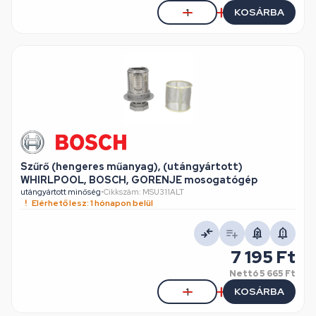
KOSÁRBA
Szűrő (hengeres műanyag), (utángyártott)
WHIRLPOOL, BOSCH, GORENJE mosogatógép
utángyártott minőség
•
Cikkszám: MSU311ALT
Elérhető lesz: 1 hónapon belül
7 195 Ft
Nettó
5 665 Ft
KOSÁRBA