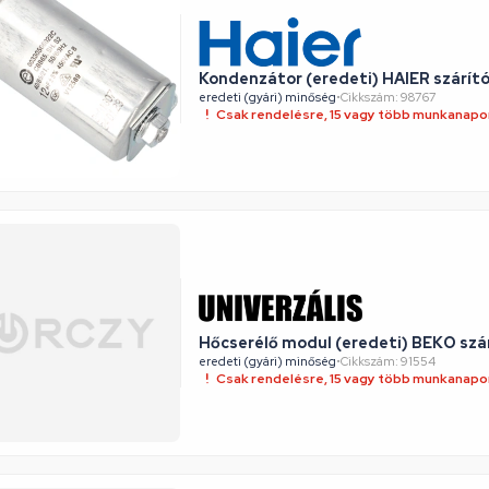
Kondenzátor (eredeti) HAIER szárít
eredeti (gyári) minőség
•
Cikkszám: 98767
Csak rendelésre, 15 vagy több munkanapon
Hőcserélő modul (eredeti) BEKO szá
eredeti (gyári) minőség
•
Cikkszám: 91554
Csak rendelésre, 15 vagy több munkanapon