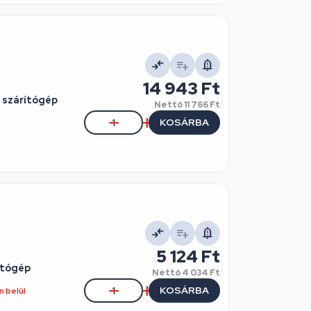
14 943 Ft
 szárítógép
Nettó
11 766 Ft
KOSÁRBA
5 124 Ft
ítógép
Nettó
4 034 Ft
KOSÁRBA
 belül