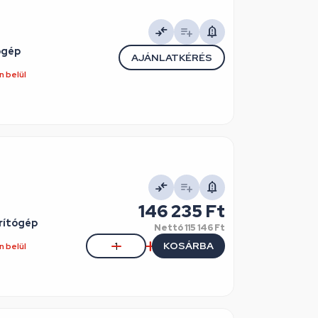
ógép
AJÁNLATKÉRÉS
 belül
146 235 Ft
rítógép
Nettó
115 146 Ft
KOSÁRBA
 belül