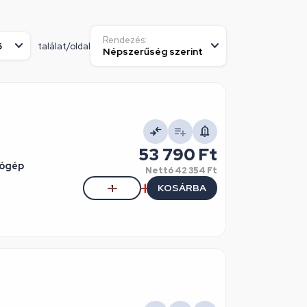
Rendezés:
találat/oldal
53 790 Ft
tógép
Nettó
42 354 Ft
KOSÁRBA