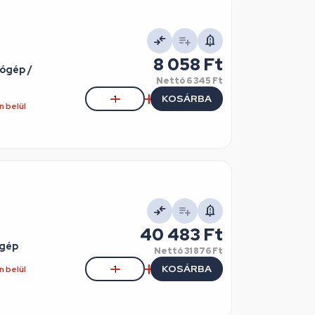
8 058 Ft
ógép /
Nettó
6 345 Ft
KOSÁRBA
 belül
40 483 Ft
ógép
Nettó
31 876 Ft
KOSÁRBA
 belül