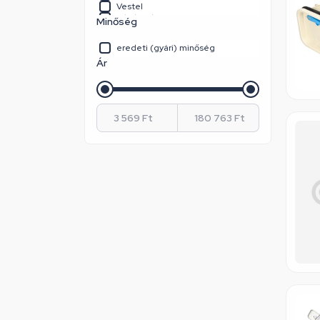
Vestel
Whirlpool
Minőség
Whirlpool / Indesit
eredeti (gyári) minőség
Ár