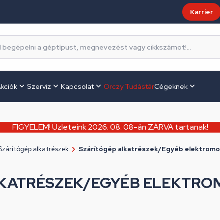
Karrier
kciók
Szerviz
Kapcsolat
Orczy Tudástár
Cégeknek
FIGYELEM! Üzleteink 2026. 08. 08-án ZÁRVA tartanak!
Szárítógép alkatrészek
Szárítógép alkatrészek/Egyéb elektromo
LKATRÉSZEK/EGYÉB ELEKTRO