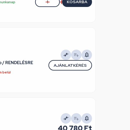
KOSÁRBA
5 munkanap
ép / RENDELÉSRE
AJÁNLATKÉRÉS
 belül
40 780 Ft