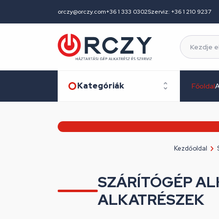
orczy@orczy.com
+36 1 333 0302
Szerviz: +36 1 210 9237
Kategóriák
Főoldal
A
Kezdőoldal
SZÁRÍTÓGÉP A
ALKATRÉSZEK