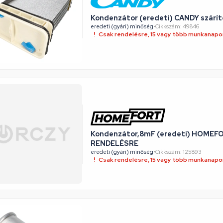
Kondenzátor (eredeti) CANDY szárí
eredeti (gyári) minőség
•
Cikkszám: 49846
Csak rendelésre, 15 vagy több munkanapon
Kondenzátor,8mF (eredeti) HOMEFO
RENDELÉSRE
eredeti (gyári) minőség
•
Cikkszám: 125893
Csak rendelésre, 15 vagy több munkanapon