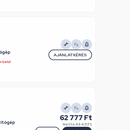
tógép
AJÁNLATKÉRÉS
 belül
62 777 Ft
rítógép
Nettó
49 431 Ft