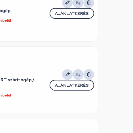
tógép
AJÁNLATKÉRÉS
 belül
RT szárítógép /
AJÁNLATKÉRÉS
 belül