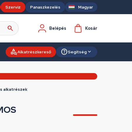
Szerviz
Panaszkezelés
Magyar
Belépés
Kosár
Alkatrészkereső
Segítség
s alkatrészek
MOS