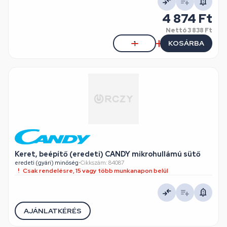
4 874 Ft
Nettó
3 838 Ft
KOSÁRBA
Keret, beépítő (eredeti) CANDY mikrohullámú sütő
eredeti (gyári) minőség
•
Cikkszám: 84087
Csak rendelésre, 15 vagy több munkanapon belül
AJÁNLATKÉRÉS