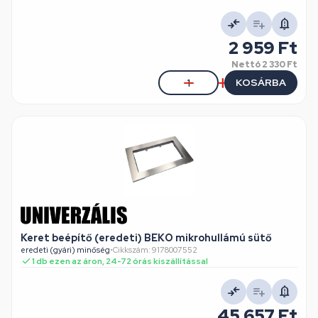
2 959 Ft
Nettó
2 330 Ft
KOSÁRBA
Keret beépítő (eredeti) BEKO mikrohullámú sütő
eredeti (gyári) minőség
•
Cikkszám: 9178007552
1 db ezen az áron, 24-72 órás kiszállítással
45 657 Ft