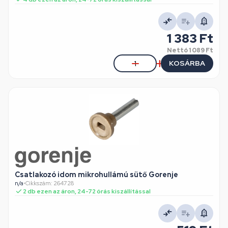
1 383 Ft
Nettó
1 089 Ft
KOSÁRBA
Csatlakozó idom mikrohullámú sütő Gorenje
n/a
•
Cikkszám: 264728
2 db ezen az áron, 24-72 órás kiszállítással