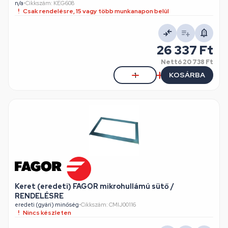
n/a
•
Cikkszám: KEG608
Csak rendelésre, 15 vagy több munkanapon belül
26 337 Ft
Nettó
20 738 Ft
KOSÁRBA
Keret (eredeti) FAGOR mikrohullámú sütő /
RENDELÉSRE
eredeti (gyári) minőség
•
Cikkszám: CMIJ00116
Nincs készleten