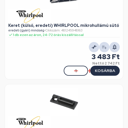
Keret (külső, eredeti) WHIRLPOOL mikrohullámú sütő
eredeti (gyári) minőség
•
Cikkszám: 481245948163
1 db ezen az áron, 24-72 órás kiszállítással
3 483 Ft
Nettó
2 742 Ft
KOSÁRBA