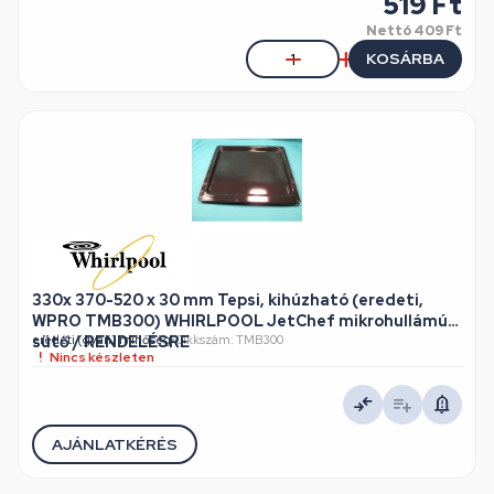
519 Ft
Nettó
409 Ft
KOSÁRBA
330x 370-520 x 30 mm Tepsi, kihúzható (eredeti,
WPRO TMB300) WHIRLPOOL JetChef mikrohullámú
sütő / RENDELÉSRE
eredeti (gyári) minőség
•
Cikkszám: TMB300
Nincs készleten
AJÁNLATKÉRÉS