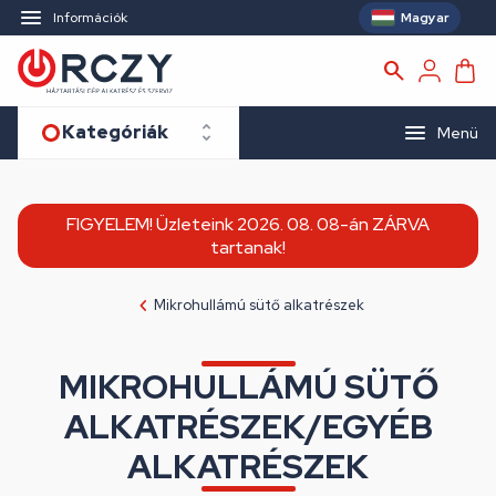
Magyar
Információk
Kategóriák
Menü
FIGYELEM! Üzleteink 2026. 08. 08-án ZÁRVA
tartanak!
Mikrohullámú sütő alkatrészek
MIKROHULLÁMÚ SÜTŐ
ALKATRÉSZEK/EGYÉB
ALKATRÉSZEK