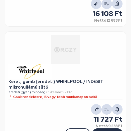
16 108 Ft
Nettó
12 683 Ft
Keret, gomb (eredeti) WHIRLPOOL / INDESIT
mikrohullámú sütő
eredeti (gyári) minőség
•
Cikkszám: 97137
Csak rendelésre, 15 vagy több munkanapon belül
11 727 Ft
Nettó
9 233 Ft