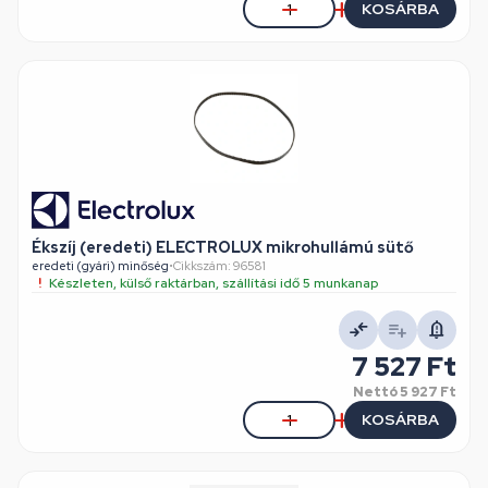
KOSÁRBA
Ékszíj (eredeti) ELECTROLUX mikrohullámú sütő
eredeti (gyári) minőség
•
Cikkszám: 96581
Készleten, külső raktárban, szállítási idő 5 munkanap
7 527 Ft
Nettó
5 927 Ft
KOSÁRBA