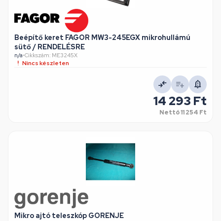
Beépítő keret FAGOR MW3-245EGX mikrohullámú
sütő / RENDELÉSRE
n/a
•
Cikkszám: ME3245X
Nincs készleten
14 293 Ft
Nettó
11 254 Ft
Mikro ajtó teleszkóp GORENJE