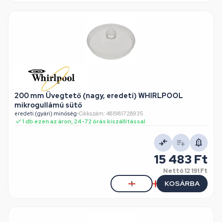
200 mm Üvegtető (nagy, eredeti) WHIRLPOOL
mikrogullámú sütő
eredeti (gyári) minőség
•
Cikkszám: 481981728935
1 db ezen az áron, 24-72 órás kiszállítással
15 483 Ft
Nettó
12 191 Ft
KOSÁRBA