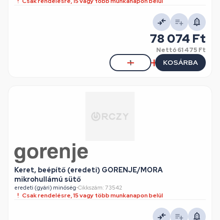
Csak rendelésre, 15 vagy több munkanapon belül
78 074 Ft
Nettó
61 475 Ft
KOSÁRBA
Keret, beépítő (eredeti) GORENJE/MORA
mikrohullámú sütő
eredeti (gyári) minőség
•
Cikkszám: 73542
Csak rendelésre, 15 vagy több munkanapon belül