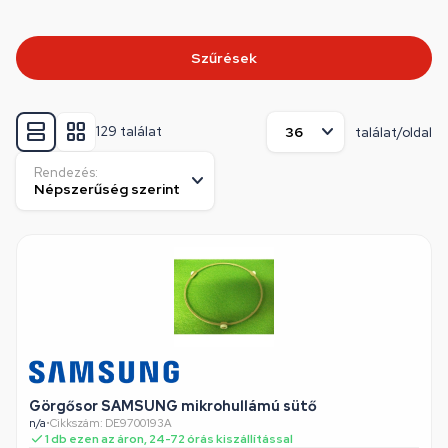
Szűrések
129 találat
találat/oldal
Rendezés:
Görgősor SAMSUNG mikrohullámú sütő
n/a
•
Cikkszám: DE9700193A
1 db ezen az áron, 24-72 órás kiszállítással