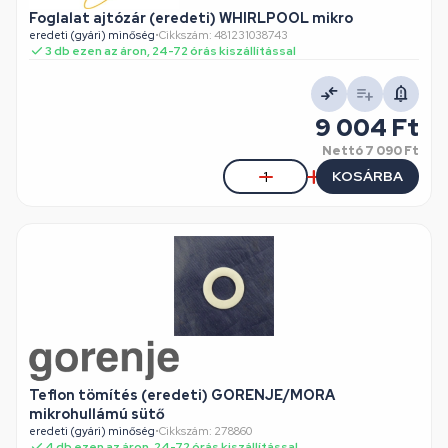
Foglalat ajtózár (eredeti) WHIRLPOOL mikro
eredeti (gyári) minőség
•
Cikkszám: 481231038743
3 db ezen az áron, 24-72 órás kiszállítással
9 004 Ft
Nettó
7 090 Ft
KOSÁRBA
Teflon tömítés (eredeti) GORENJE/MORA
mikrohullámú sütő
eredeti (gyári) minőség
•
Cikkszám: 278860
4 db ezen az áron, 24-72 órás kiszállítással