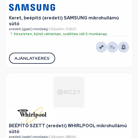
Keret, beépítő (eredeti) SAMSUNG mikrohullámú
sütő
eredeti (gyári) minőség
•
Cikkszám: 93625
Készleten, külső raktárban, szállítási idő 5 munkanap
AJÁNLATKÉRÉS
BEÉPÍTŐ SZETT (eredeti) WHIRLPOOL mikrohullámú
sütő
eredeti (gyári) minőség
•
Cikkszám: 88844