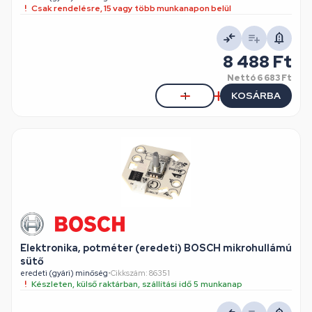
Csak rendelésre, 15 vagy több munkanapon belül
8 488 Ft
Nettó
6 683 Ft
KOSÁRBA
Elektronika, potméter (eredeti) BOSCH mikrohullámú
sütő
eredeti (gyári) minőség
•
Cikkszám: 86351
Készleten, külső raktárban, szállítási idő 5 munkanap