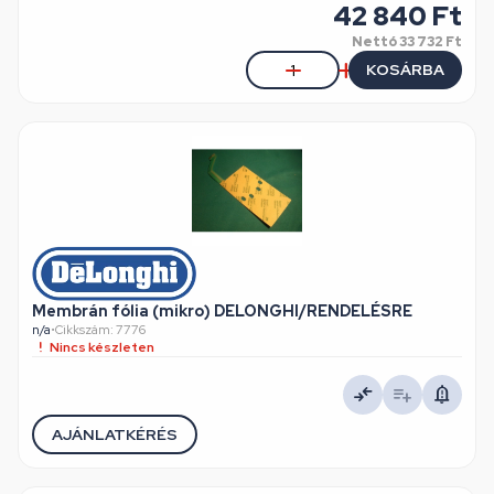
42 840 Ft
Nettó
33 732 Ft
KOSÁRBA
Membrán fólia (mikro) DELONGHI/RENDELÉSRE
n/a
•
Cikkszám: 7776
Nincs készleten
AJÁNLATKÉRÉS