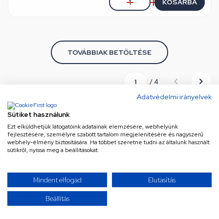
KOSÁRBA
TOVÁBBIAK BETÖLTÉSE
/ 4
Adatvédelmi irányelvek
Sütiket használunk
Úgy érzed, mindent láttál már? Gondold újra! Kínálatunk
Ezt elküldhetjük látogatóink adatainak elemzésére, webhelyünk
szinte végtelen, és folyamatosan bővül a legújabb és
fejlesztésére, személyre szabott tartalom megjelenítésére és nagyszerű
legkeresettebb termékekkel. Ne maradj le semmiről!
webhely-élmény biztosítására. Ha többet szeretne tudni az általunk használt
sütikről, nyissa meg a beállításokat.
Görgess tovább, és merülj el a választékban – a
következő kattintás akár a tökéletes találat is lehet!
Mindent elfogad
Elutasítás
Beállítás