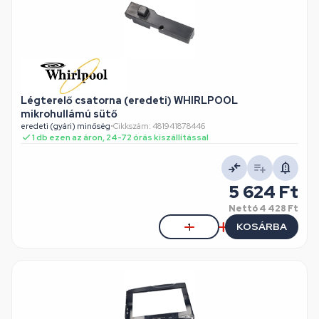
Légterelő csatorna (eredeti) WHIRLPOOL
mikrohullámú sütő
eredeti (gyári) minőség
•
Cikkszám: 481941878446
1 db ezen az áron, 24-72 órás kiszállítással
5 624 Ft
Nettó
4 428 Ft
KOSÁRBA