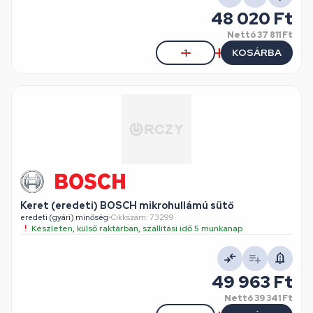
48 020 Ft
Nettó
37 811 Ft
KOSÁRBA
Keret (eredeti) BOSCH mikrohullámú sütő
eredeti (gyári) minőség
•
Cikkszám: 73299
Készleten, külső raktárban, szállítási idő 5 munkanap
49 963 Ft
Nettó
39 341 Ft