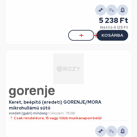
5 238 Ft
Nettó
4 125 Ft
KOSÁRBA
Keret, beépítő (eredeti) GORENJE/MORA
mikrohullámú sütő
eredeti (gyári) minőség
•
Cikkszám: 78286
Csak rendelésre, 15 vagy több munkanapon belül