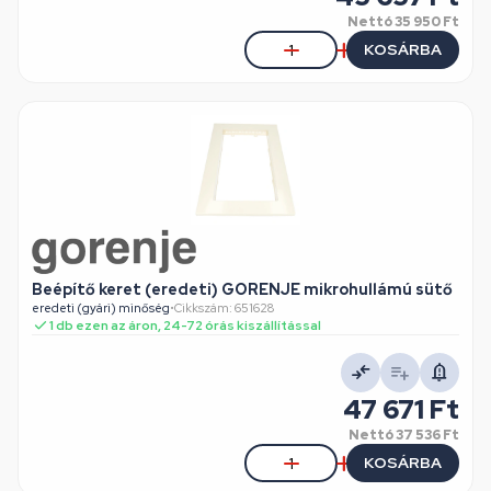
Nettó
35 950 Ft
KOSÁRBA
Beépítő keret (eredeti) GORENJE mikrohullámú sütő
eredeti (gyári) minőség
•
Cikkszám: 651628
1 db ezen az áron, 24-72 órás kiszállítással
47 671 Ft
Nettó
37 536 Ft
KOSÁRBA