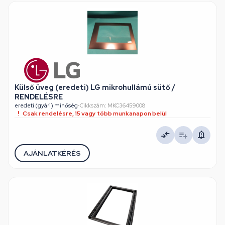
Külső üveg (eredeti) LG mikrohullámú sütő /
RENDELÉSRE
eredeti (gyári) minőség
•
Cikkszám: MKC36459008
Csak rendelésre, 15 vagy több munkanapon belül
AJÁNLATKÉRÉS