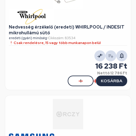
Nedvesség érzékelő (eredeti) WHIRLPOOL / INDESIT
mikrohullámú sütő
eredeti (gyári) minőség
•
Cikkszám: 83534
Csak rendelésre, 15 vagy több munkanapon belül
16 238 Ft
Nettó
12 786 Ft
KOSÁRBA