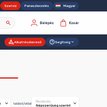
Szerviz
Panaszkezelés
Magyar
Belépés
Kosár
Alkatrészkereső
Segítség
Rendezés:
találat/oldal