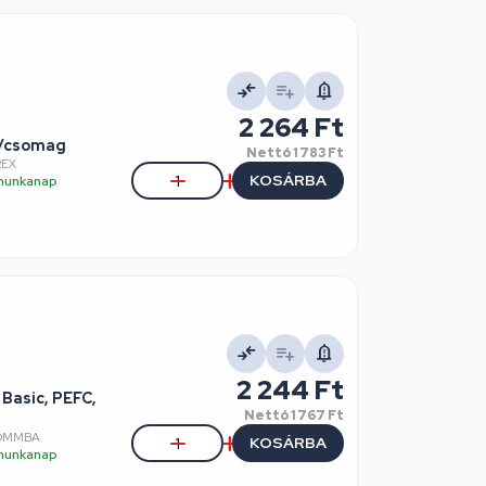
2 264 Ft
v/csomag
Nettó
1 783 Ft
REX
KOSÁRBA
5 munkanap
2 244 Ft
Basic, PEFC,
Nettó
1 767 Ft
COMMBA
KOSÁRBA
5 munkanap