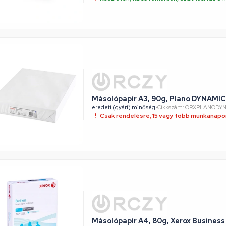
Másolópapír A3, 90g, Plano DYNAMIC
eredeti (gyári) minőség
•
Cikkszám: ORXPLANODY
Csak rendelésre, 15 vagy több munkanapon
Másolópapír A4, 80g, Xerox Busines