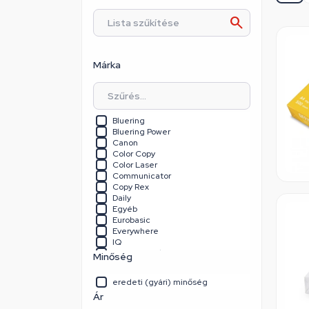
Márka
Bluering
Bluering Power
Canon
Color Copy
Color Laser
Communicator
Copy Rex
Daily
Egyéb
Eurobasic
Everywhere
IQ
Konica Minolta
Minőség
Multipaper
My Print
eredeti (gyári) minőség
Navigator
Ár
New Future
Office