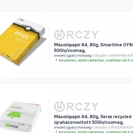
Másolópapír A4, 80g, Smartline Offi
500ív/csomag,
eredeti (gyári) minőség
•
Cikkszám: ORXPAPIRA4O
Készleten, külső raktárban, szállítási idő 
Másolópapír A4, 80g, Xerox recycled
újrahasznosított 500ív/csomag,
eredeti (gyári) minőség
•
Cikkszám: ORXXEROX003R
Készleten, külső raktárban, szállítási idő 