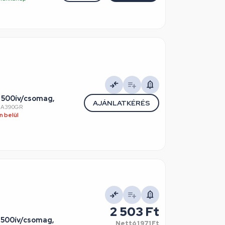
 500ív/csomag,
AJÁNLATKÉRÉS
NA390GR
 belül
2 503 Ft
s 500ív/csomag,
Nettó
1 971 Ft