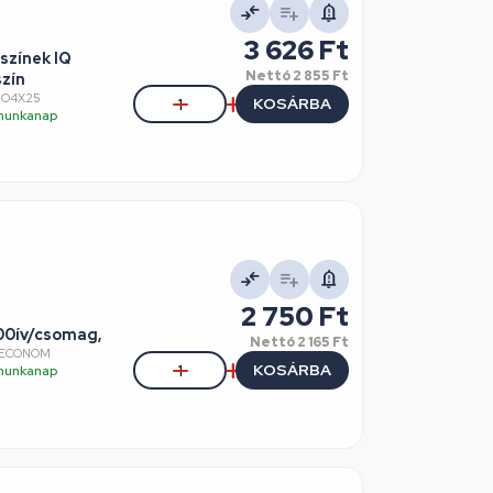
3 626 Ft
 színek IQ
Nettó
2 855 Ft
szín
IO4X25
KOSÁRBA
5 munkanap
2 750 Ft
00ív/csomag,
Nettó
2 165 Ft
IQECONOM
KOSÁRBA
5 munkanap