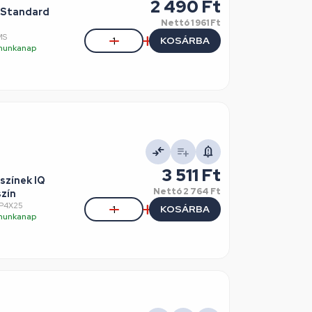
2 490 Ft
a Standard
Nettó
1 961 Ft
MS
KOSÁRBA
5 munkanap
3 511 Ft
 színek IQ
Nettó
2 764 Ft
szín
QP4X25
KOSÁRBA
5 munkanap