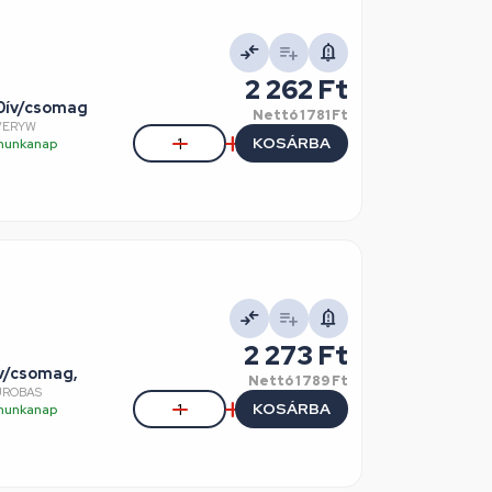
2 262 Ft
00ív/csomag
Nettó
1 781 Ft
EVERYW
KOSÁRBA
5 munkanap
2 273 Ft
ív/csomag,
Nettó
1 789 Ft
UROBAS
KOSÁRBA
5 munkanap