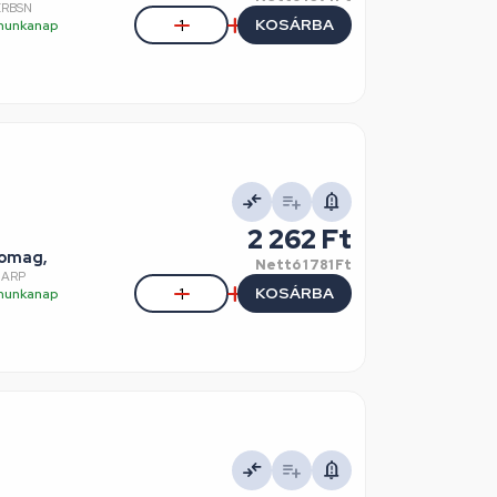
ERBSN
KOSÁRBA
5 munkanap
2 262 Ft
somag,
Nettó
1 781 Ft
HARP
KOSÁRBA
5 munkanap