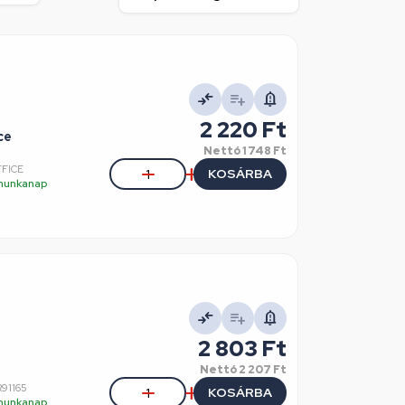
2 220 Ft
ce
Nettó
1 748 Ft
FFICE
KOSÁRBA
5 munkanap
2 803 Ft
Nettó
2 207 Ft
91165
KOSÁRBA
5 munkanap