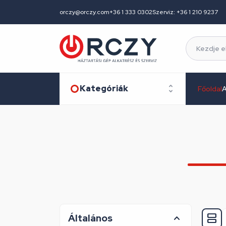
orczy@orczy.com
+36 1 333 0302
Szerviz: +36 1 210 9237
Kategóriák
Főoldal
A
Általános