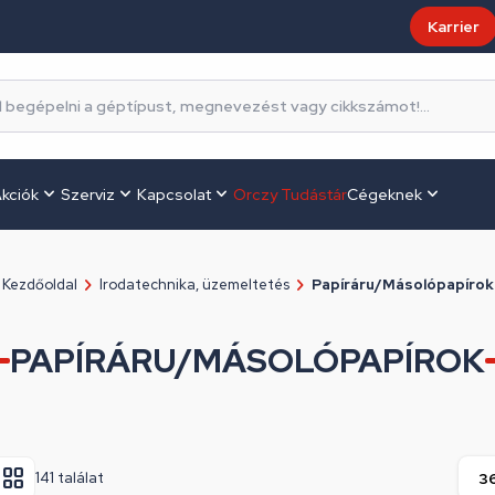
Karrier
kciók
Szerviz
Kapcsolat
Orczy Tudástár
Cégeknek
Kezdőoldal
Irodatechnika, üzemeltetés
Papíráru/Másolópapírok
PAPÍRÁRU/MÁSOLÓPAPÍROK
141 találat