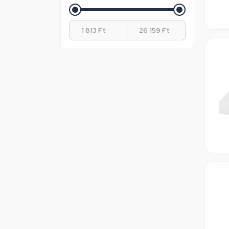
Plano
PP Lite
Saveco
Sharp
Standard High
Xerox