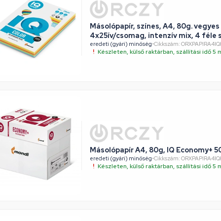
Másolópapír, színes, A4, 80g. vegyes
4x25ív/csomag, intenzív mix, 4 féle 
eredeti (gyári) minőség
•
Cikkszám: ORXPAPIRA4IQ
Készleten, külső raktárban, szállítási idő 
Másolópapír A4, 80g, IQ Economy+ 5
eredeti (gyári) minőség
•
Cikkszám: ORXPAPIRA4
Készleten, külső raktárban, szállítási idő 