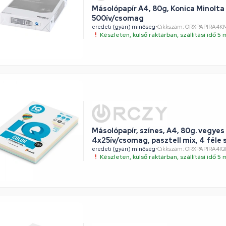
Másolópapír A4, 80g, Konica Minolt
500ív/csomag
eredeti (gyári) minőség
•
Cikkszám: ORXPAPIRA4K
Készleten, külső raktárban, szállítási idő 
Másolópapír, színes, A4, 80g. vegyes
4x25ív/csomag, pasztell mix, 4 féle 
eredeti (gyári) minőség
•
Cikkszám: ORXPAPIRA4I
Készleten, külső raktárban, szállítási idő 