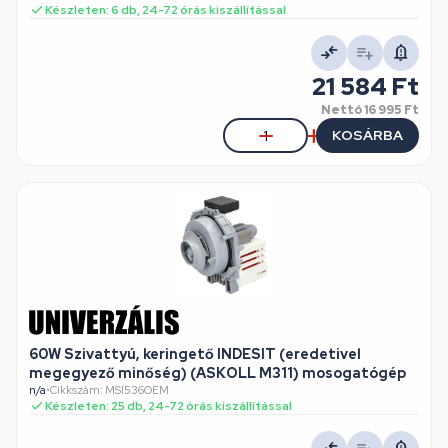
Készleten: 6 db, 24-72 órás kiszállítással
21 584 Ft
Nettó
16 995 Ft
KOSÁRBA
60W Szivattyú, keringető INDESIT (eredetivel
megegyező minőség) (ASKOLL M311) mosogatógép
n/a
•
Cikkszám: MSI536OEM
Készleten: 25 db, 24-72 órás kiszállítással