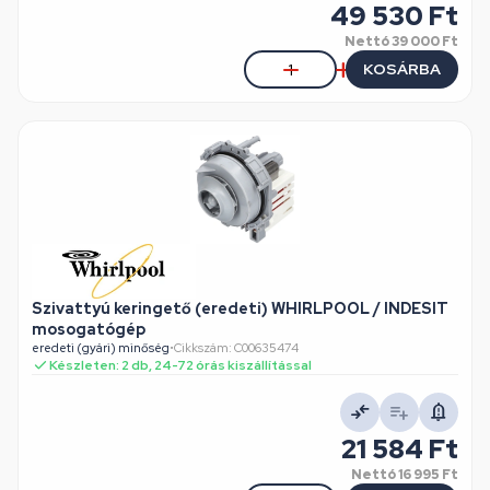
49 530 Ft
Nettó
39 000 Ft
KOSÁRBA
Szivattyú keringető (eredeti) WHIRLPOOL / INDESIT
mosogatógép
eredeti (gyári) minőség
•
Cikkszám: C00635474
Készleten: 2 db, 24-72 órás kiszállítással
21 584 Ft
Nettó
16 995 Ft