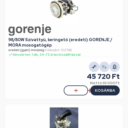
98/80W Szivattyú, keringető (eredeti) GORENJE /
MORA mosogatógép
eredeti (gyári) minőség
•
Cikkszám: 512766
Készleten: 1 db, 24-72 órás kiszállítással
45 720 Ft
Nettó
36 000 Ft
KOSÁRBA