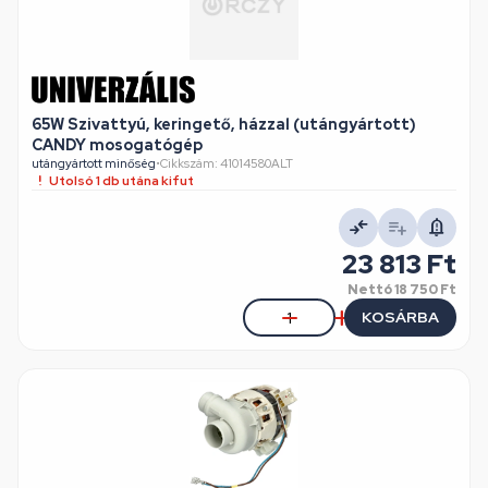
65W Szivattyú, keringető, házzal (utángyártott)
CANDY mosogatógép
utángyártott minőség
•
Cikkszám: 41014580ALT
Utolsó 1 db utána kifut
23 813 Ft
Nettó
18 750 Ft
KOSÁRBA