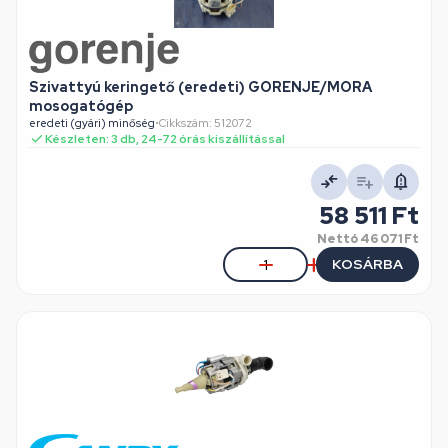
Szivattyú keringető (eredeti) GORENJE/MORA
mosogatógép
eredeti (gyári) minőség
•
Cikkszám: 512072
Készleten: 3 db, 24-72 órás kiszállítással
58 511 Ft
Nettó
46 071 Ft
KOSÁRBA