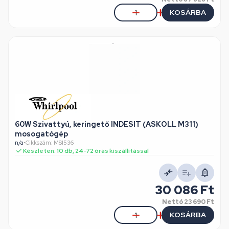
KOSÁRBA
60W Szivattyú, keringető INDESIT (ASKOLL M311)
mosogatógép
n/a
•
Cikkszám: MSI536
Készleten: 10 db, 24-72 órás kiszállítással
30 086 Ft
Nettó
23 690 Ft
KOSÁRBA