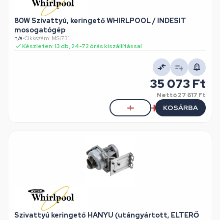
80W Szivattyú, keringető WHIRLPOOL / INDESIT
mosogatógép
n/a
•
Cikkszám: MSI731
Készleten: 13 db, 24-72 órás kiszállítással
35 073 Ft
Nettó
27 617 Ft
KOSÁRBA
Szivattyú keringető HANYU (utángyártott, ELTERŐ