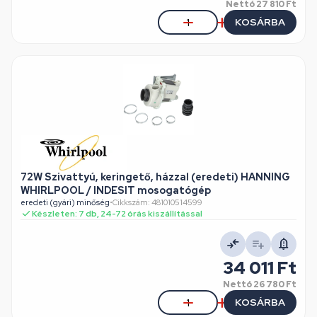
Nettó
27 810 Ft
KOSÁRBA
72W Szivattyú, keringető, házzal (eredeti) HANNING
WHIRLPOOL / INDESIT mosogatógép
eredeti (gyári) minőség
•
Cikkszám: 481010514599
Készleten: 7 db, 24-72 órás kiszállítással
34 011 Ft
Nettó
26 780 Ft
KOSÁRBA