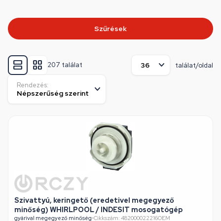
Szűrések
207 találat
találat/oldal
Rendezés:
Szivattyú, keringető (eredetivel megegyező
minőség) WHIRLPOOL / INDESIT mosogatógép
gyárival megegyező minőség
•
Cikkszám: 482000022216OEM