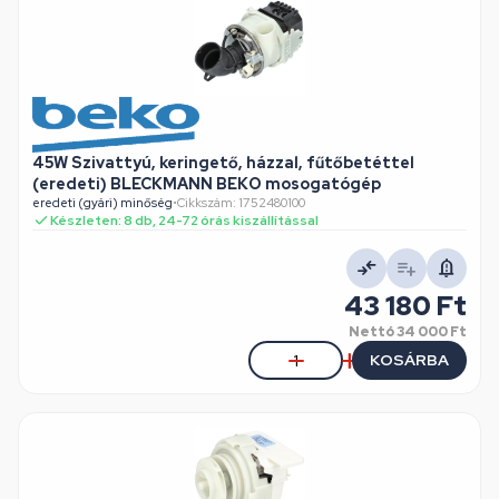
45W Szivattyú, keringető, házzal, fűtőbetéttel
(eredeti) BLECKMANN BEKO mosogatógép
eredeti (gyári) minőség
•
Cikkszám: 1752480100
Készleten: 8 db, 24-72 órás kiszállítással
43 180 Ft
Nettó
34 000 Ft
KOSÁRBA