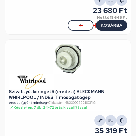
23 680 Ft
Nettó
18 645 Ft
KOSÁRBA
Szivattyú, keringető (eredeti) BLECKMANN
WHIRLPOOL / INDESIT mosogatógép
eredeti (gyári) minőség
•
Cikkszám: 482000022216ORIG
Készleten: 7 db, 24-72 órás kiszállítással
35 319 Ft