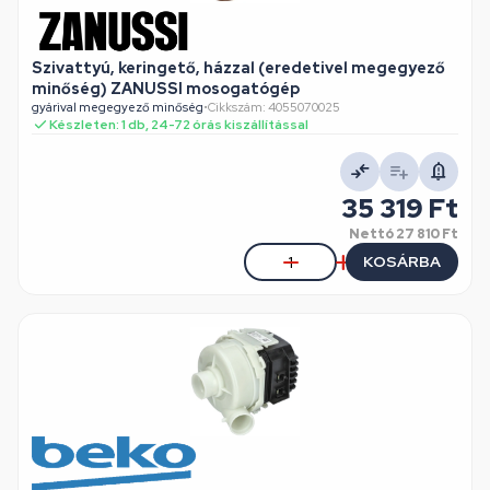
Szivattyú, keringető, házzal (eredetivel megegyező
minőség) ZANUSSI mosogatógép
gyárival megegyező minőség
•
Cikkszám: 4055070025
Készleten: 1 db, 24-72 órás kiszállítással
35 319 Ft
Nettó
27 810 Ft
KOSÁRBA