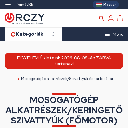
Magyar
Információk
Kategóriák
Menü
FIGYELEM! Üzleteink 2026. 08. 08-án ZÁRVA
tartanak!
Mosogatógép alkatrészek/Szivattyúk és tartozékai
MOSOGATÓGÉP
ALKATRÉSZEK/KERINGETŐ
SZIVATTYÚK (FŐMOTOR)