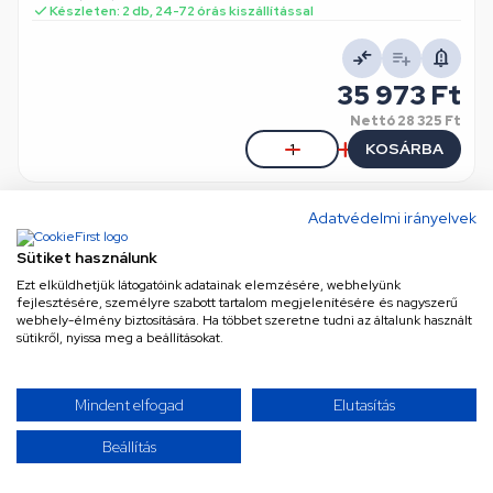
Készleten: 2 db, 24-72 órás kiszállítással
35 973 Ft
Nettó
28 325 Ft
KOSÁRBA
Adatvédelmi irányelvek
Sütiket használunk
Ezt elküldhetjük látogatóink adatainak elemzésére, webhelyünk
fejlesztésére, személyre szabott tartalom megjelenítésére és nagyszerű
webhely-élmény biztosítására. Ha többet szeretne tudni az általunk használt
sütikről, nyissa meg a beállításokat.
Szivattyú keringető (eredeti) ELECTROLUX
Mindent elfogad
Elutasítás
mosogatógép
eredeti (gyári) minőség
•
Cikkszám: 140002105025
Beállítás
Készleten: 2 db, 24-72 órás kiszállítással