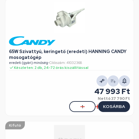
65W Szivattyú, keringető (eredeti) HANNING CANDY
mosogatógép
eredeti (gyári) minőség
•
Cikkszám: 41032368
Készleten: 2 db, 24-72 órás kiszállítással
47 993 Ft
Nettó
37 790 Ft
KOSÁRBA
Kifutó