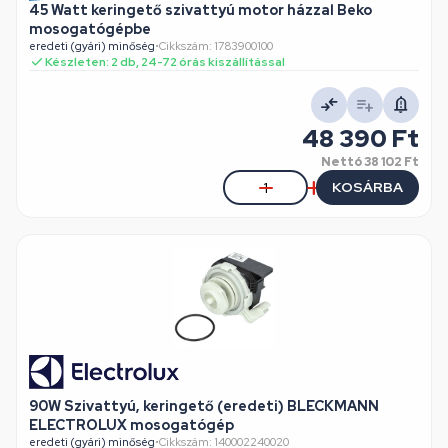
45 Watt keringető szivattyú motor házzal Beko
mosogatógépbe
eredeti (gyári) minőség
•
Cikkszám: 1783900100
Készleten: 2 db, 24-72 órás kiszállítással
48 390 Ft
Nettó
38 102 Ft
KOSÁRBA
90W Szivattyú, keringető (eredeti) BLECKMANN
ELECTROLUX mosogatógép
eredeti (gyári) minőség
•
Cikkszám: 140002240020