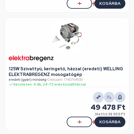
KOSÁRBA
125W Szivattyú, keringető, házzal (eredeti) WELLING
ELEKTRABREGENZ mosogatógép
eredeti (gyári) minőség
•
Cikkszám: 1740704500
Készleten: 4 db, 24-72 órás kiszállítással
49 478 Ft
Nettó
38 959 Ft
KOSÁRBA