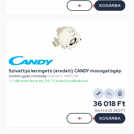
KOSÁRBA
Szivattyú keringető (eredeti) CANDY mosogatógép
eredeti (gyári) minőség
•
Cikkszám: 41051248
1 db ezen az áron, 24-72 órás kiszállítással
36 018 Ft
Nettó
28 360 Ft
KOSÁRBA