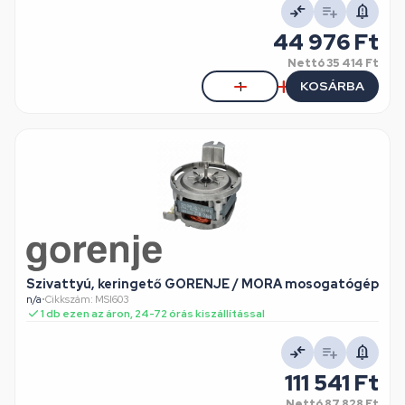
44 976 Ft
Nettó
35 414 Ft
KOSÁRBA
Szivattyú, keringető GORENJE / MORA mosogatógép
n/a
•
Cikkszám: MSI603
1 db ezen az áron, 24-72 órás kiszállítással
111 541 Ft
Nettó
87 828 Ft