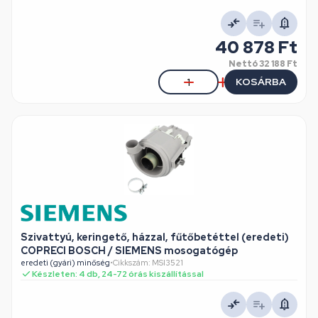
40 878 Ft
Nettó
32 188 Ft
KOSÁRBA
Szivattyú, keringető, házzal, fűtőbetéttel (eredeti)
COPRECI BOSCH / SIEMENS mosogatógép
eredeti (gyári) minőség
•
Cikkszám: MSI3521
Készleten: 4 db, 24-72 órás kiszállítással