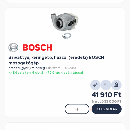
Szivattyú, keringető, házzal (eredeti) BOSCH
mosogatógép
eredeti (gyári) minőség
•
Cikkszám: 12014980
Készleten: 6 db, 24-72 órás kiszállítással
41 910 Ft
Nettó
33 000 Ft
KOSÁRBA