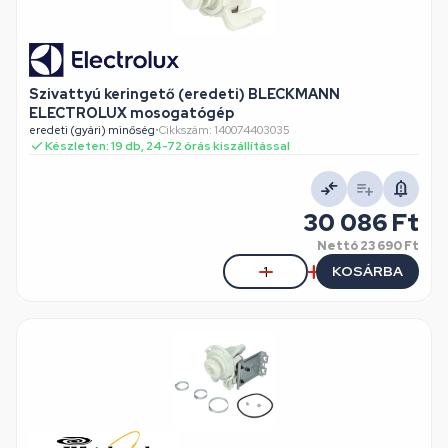
Szivattyú keringető (eredeti) BLECKMANN
ELECTROLUX mosogatógép
eredeti (gyári) minőség
•
Cikkszám: 140074403035
Készleten: 19 db, 24-72 órás kiszállítással
30 086 Ft
Nettó
23 690 Ft
KOSÁRBA