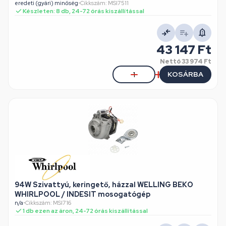
eredeti (gyári) minőség
•
Cikkszám: MSI7511
Készleten: 8 db, 24-72 órás kiszállítással
43 147 Ft
Nettó
33 974 Ft
KOSÁRBA
94W Szivattyú, keringető, házzal WELLING BEKO
WHIRLPOOL / INDESIT mosogatógép
n/a
•
Cikkszám: MSI716
1 db ezen az áron, 24-72 órás kiszállítással