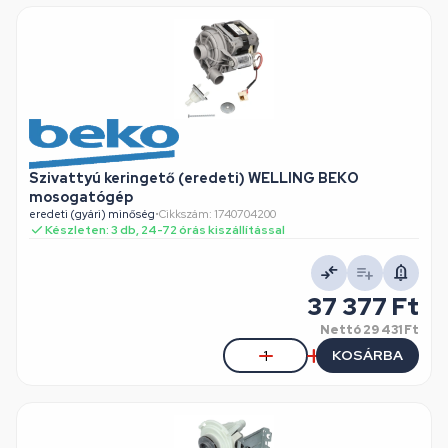
Szivattyú keringető (eredeti) WELLING BEKO
mosogatógép
eredeti (gyári) minőség
•
Cikkszám: 1740704200
Készleten: 3 db, 24-72 órás kiszállítással
37 377 Ft
Nettó
29 431 Ft
KOSÁRBA