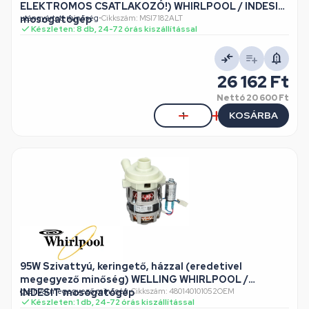
ELEKTROMOS CSATLAKOZÓ!) WHIRLPOOL / INDESIT
mosogatógép
utángyártott minőség
•
Cikkszám: MSI7182ALT
Készleten: 8 db, 24-72 órás kiszállítással
26 162 Ft
Nettó
20 600 Ft
KOSÁRBA
95W Szivattyú, keringető, házzal (eredetivel
megegyező minőség) WELLING WHIRLPOOL /
INDESIT mosogatógép
gyárival megegyező minőség
•
Cikkszám: 480140101052OEM
Készleten: 1 db, 24-72 órás kiszállítással