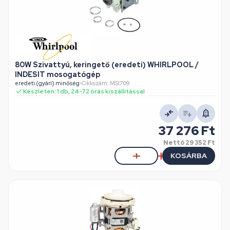
80W Szivattyú, keringető (eredeti) WHIRLPOOL /
INDESIT mosogatógép
eredeti (gyári) minőség
•
Cikkszám: MSI709
Készleten: 1 db, 24-72 órás kiszállítással
37 276 Ft
Nettó
29 352 Ft
KOSÁRBA