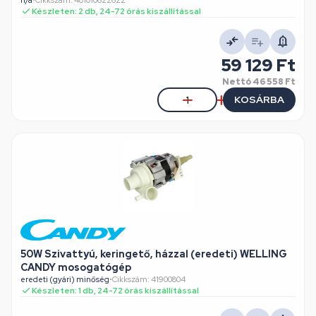
n/a
•
Cikkszám: 481010622622
Készleten: 2 db, 24-72 órás kiszállítással
59 129 Ft
Nettó
46 558 Ft
KOSÁRBA
50W Szivattyú, keringető, házzal (eredeti) WELLING
CANDY mosogatógép
eredeti (gyári) minőség
•
Cikkszám: 41900804
Készleten: 1 db, 24-72 órás kiszállítással