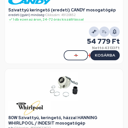
Szivattyú keringető (eredeti) CANDY mosogatógép
eredeti (gyári) minőség
•
Cikkszám: 49120852
1 db ezen az áron, 24-72 órás kiszállítással
54 779 Ft
Nettó
43 133 Ft
KOSÁRBA
80W Szivattyú, keringető, házzal HANNING
WHIRLPOOL / INDESIT mosogatógép