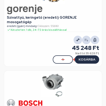
Szivattyú, keringető (eredeti) GORENJE
mosogatógép
eredeti (gyári) minőség
•
Cikkszám: 556161
Készleten: 1 db, 24-72 órás kiszállítással
45 248 Ft
Nettó
35 628 Ft
KOSÁRBA