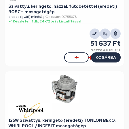
Szivattyú, keringető, házzal, fűtőbetéttel (eredeti)
BOSCH mosogatógép
eredeti (gyári) minőség
•
Cikkszám: 00755078
Készleten: 1 db, 24-72 órás kiszállítással
51 637 Ft
Nettó
40 659 Ft
KOSÁRBA
125W Szivattyú, keringető (eredeti) TONLON BEKO,
WHIRLPOOL / INDESIT mosogatógép