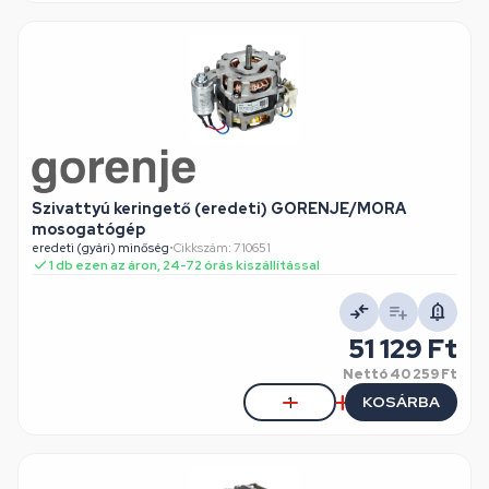
Szivattyú keringető (eredeti) GORENJE/MORA
mosogatógép
eredeti (gyári) minőség
•
Cikkszám: 710651
1 db ezen az áron, 24-72 órás kiszállítással
51 129 Ft
Nettó
40 259 Ft
KOSÁRBA