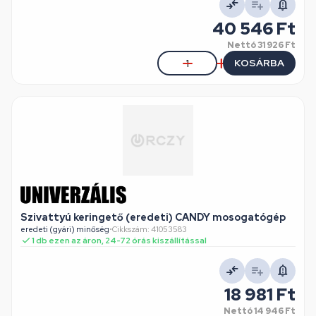
40 546 Ft
Nettó
31 926 Ft
KOSÁRBA
Szivattyú keringető (eredeti) CANDY mosogatógép
eredeti (gyári) minőség
•
Cikkszám: 41053583
1 db ezen az áron, 24-72 órás kiszállítással
18 981 Ft
Nettó
14 946 Ft