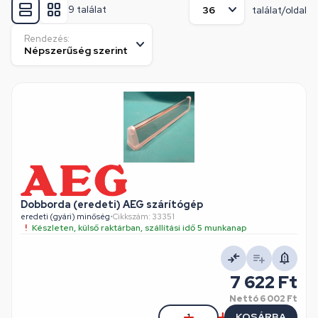
9 találat
találat/oldal
Rendezés:
Dobborda (eredeti) AEG szárítógép
eredeti (gyári) minőség
•
Cikkszám: 33351
Készleten, külső raktárban, szállítási idő 5 munkanap
7 622 Ft
Nettó
6 002 Ft
KOSÁRBA