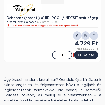
Dobborda (eredeti) WHIRLPOOL / INDESIT szárítógép
eredeti (gyári) minőség
•
Cikkszám: 113300
Csak rendelésre, 15 vagy több munkanapon belül
4 729 Ft
Nettó
3 723 Ft
KOSÁRBA
Úgy érzed, mindent láttál már? Gondold újra! Kínálatunk
szinte végtelen, és folyamatosan bővül a legújabb és
legkeresettebb termékekkel. Ne maradj le semmiről!
Görgess tovább, és merülj el a választékban – a
következő kattintás akár a tökéletes találat is lehet!