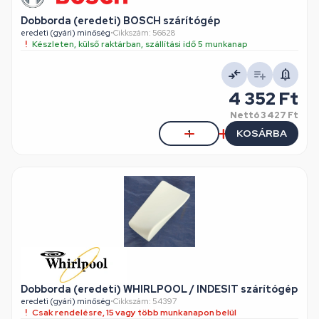
Dobborda (eredeti) BOSCH szárítógép
eredeti (gyári) minőség
•
Cikkszám: 56628
Készleten, külső raktárban, szállítási idő 5 munkanap
4 352 Ft
Nettó
3 427 Ft
KOSÁRBA
Dobborda (eredeti) WHIRLPOOL / INDESIT szárítógép
eredeti (gyári) minőség
•
Cikkszám: 54397
Csak rendelésre, 15 vagy több munkanapon belül