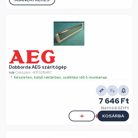
Dobborda AEG szárítógép
n/a
•
Cikkszám: 4055018487
Készleten, külső raktárban, szállítási idő 5 munkanap
7 646 Ft
Nettó
6 021 Ft
KOSÁRBA