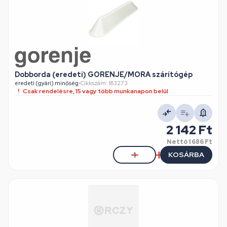
Dobborda (eredeti) GORENJE/MORA szárítógép
eredeti (gyári) minőség
•
Cikkszám: 183273
Csak rendelésre, 15 vagy több munkanapon belül
2 142 Ft
Nettó
1 686 Ft
KOSÁRBA