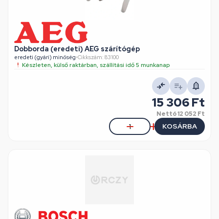
Dobborda (eredeti) AEG szárítógép
eredeti (gyári) minőség
•
Cikkszám: 83100
Készleten, külső raktárban, szállítási idő 5 munkanap
15 306 Ft
Nettó
12 052 Ft
KOSÁRBA