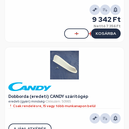
9 342 Ft
Nettó
7 356 Ft
KOSÁRBA
Dobborda (eredeti) CANDY szárítógép
eredeti (gyári) minőség
•
Cikkszám: 50985
Csak rendelésre, 15 vagy több munkanapon belül
AJÁNLATKÉRÉS