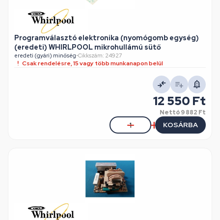
Programválasztó elektronika (nyomógomb egység)
(eredeti) WHIRLPOOL mikrohullámú sütő
eredeti (gyári) minőség
•
Cikkszám: 24927
Csak rendelésre, 15 vagy több munkanapon belül
12 550 Ft
Nettó
9 882 Ft
KOSÁRBA