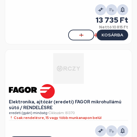
13 735 Ft
Nettó
10 815 Ft
KOSÁRBA
Elektronika, ajtózár (eredeti) FAGOR mikrohullámú
sütő / RENDELÉSRE
eredeti (gyári) minőség
•
Cikkszám: 81370
Csak rendelésre, 15 vagy több munkanapon belül