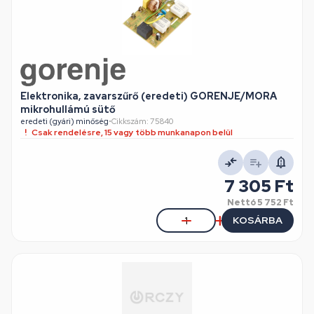
Elektronika, zavarszűrő (eredeti) GORENJE/MORA
mikrohullámú sütő
eredeti (gyári) minőség
•
Cikkszám: 75840
Csak rendelésre, 15 vagy több munkanapon belül
7 305 Ft
Nettó
5 752 Ft
KOSÁRBA