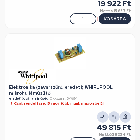
19 922 Ft
Nettó
15 687 Ft
KOSÁRBA
Elektronika (zavarszűrő, eredeti) WHIRLPOOL
mikrohullámúsütő
eredeti (gyári) minőség
•
Cikkszám: 34864
Csak rendelésre, 15 vagy több munkanapon belül
49 815 Ft
Nettó
39 224 Ft