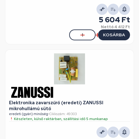
5 604 Ft
Nettó
4 412 Ft
KOSÁRBA
Elektronika zavarszűrő (eredeti) ZANUSSI
mikrohullámú sütő
eredeti (gyári) minőség
•
Cikkszám: 49303
Készleten, külső raktárban, szállítási idő 5 munkanap