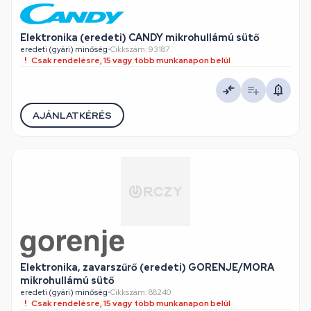
Elektronika (eredeti) CANDY mikrohullámú sütő
eredeti (gyári) minőség
•
Cikkszám: 93187
Csak rendelésre, 15 vagy több munkanapon belül
AJÁNLATKÉRÉS
Elektronika, zavarszűrő (eredeti) GORENJE/MORA
mikrohullámú sütő
eredeti (gyári) minőség
•
Cikkszám: 88240
Csak rendelésre, 15 vagy több munkanapon belül