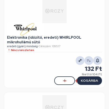
Elektronika (időzítő, eredeti) WHIRLPOOL
mikrohullámú sütő
eredeti (gyári) minőség
•
Cikkszám: 109517
Nincs készleten
132 Ft
Nettó
104 Ft
KOSÁRBA