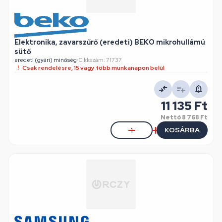
Elektronika, zavarszűrő (eredeti) BEKO mikrohullámú
sütő
eredeti (gyári) minőség
•
Cikkszám: 71737
Csak rendelésre, 15 vagy több munkanapon belül
11 135 Ft
Nettó
8 768 Ft
KOSÁRBA