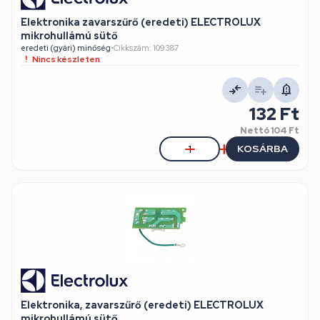
Elektronika zavarszűrő (eredeti) ELECTROLUX
mikrohullámú sütő
eredeti (gyári) minőség
•
Cikkszám: 109387
Nincs készleten
132 Ft
Nettó
104 Ft
KOSÁRBA
Elektronika, zavarszűrő (eredeti) ELECTROLUX
mikrohullámú sütő