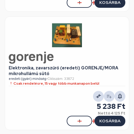
KOSÁRBA
Elektronika, zavarszűrő (eredeti) GORENJE/MORA
mikrohullámú sütő
eredeti (gyári) minőség
•
Cikkszám: 33872
Csak rendelésre, 15 vagy több munkanapon belül
5 238 Ft
Nettó
4 125 Ft
KOSÁRBA