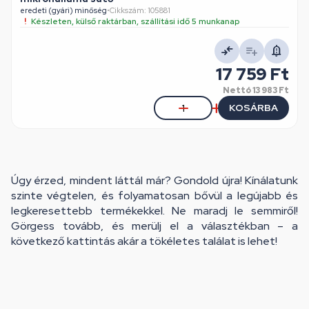
eredeti (gyári) minőség
•
Cikkszám: 105881
Készleten, külső raktárban, szállítási idő 5 munkanap
17 759 Ft
Nettó
13 983 Ft
KOSÁRBA
Úgy érzed, mindent láttál már? Gondold újra! Kínálatunk
szinte végtelen, és folyamatosan bővül a legújabb és
legkeresettebb termékekkel. Ne maradj le semmiről!
Görgess tovább, és merülj el a választékban – a
következő kattintás akár a tökéletes találat is lehet!