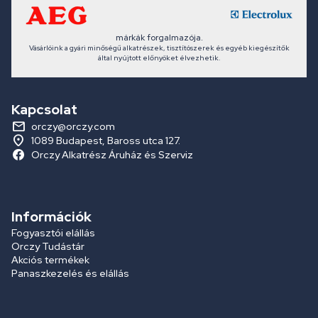
márkák forgalmazója.
Vásárlóink a gyári minőségű alkatrészek, tisztítószerek és egyéb kiegészítők
által nyújtott előnyöket élvezhetik.
Kapcsolat
orczy@orczy.com
1089 Budapest, Baross utca 127.
Orczy Alkatrész Áruház és Szerviz
Információk
Fogyasztói elállás
Orczy Tudástár
Akciós termékek
Panaszkezelés és elállás