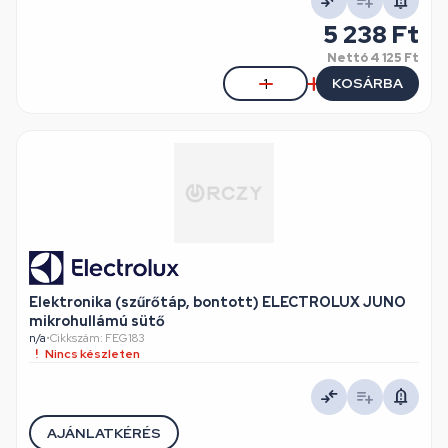
5 238 Ft
Nettó
4 125 Ft
KOSÁRBA
Elektronika (szűrőtáp, bontott) ELECTROLUX JUNO
mikrohullámú sütő
n/a
•
Cikkszám: FEG183
Nincs készleten
AJÁNLATKÉRÉS