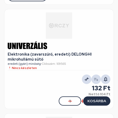
Elektronika (zavarszűrő, eredeti) DELONGHI
mikrohullámú sütő
eredeti (gyári) minőség
•
Cikkszám: 109565
Nincs készleten
132 Ft
Nettó
104 Ft
KOSÁRBA