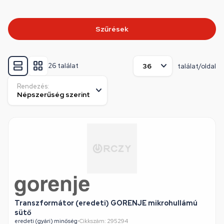
Szűrések
26 találat
találat/oldal
Rendezés:
Transzformátor (eredeti) GORENJE mikrohullámú
sütő
eredeti (gyári) minőség
•
Cikkszám: 295294