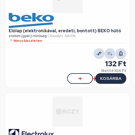
Előlap (elektronikával, eredeti, bontott) BEKO hűtő
eredeti (gyári) minőség
•
Cikkszám: 109436
Nincs készleten
132 Ft
Nettó
104 Ft
KOSÁRBA