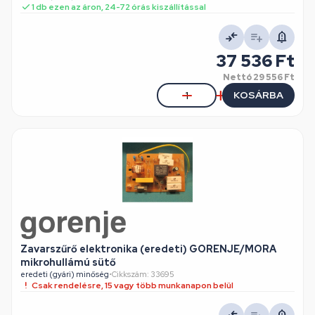
1 db ezen az áron, 24-72 órás kiszállítással
37 536 Ft
Nettó
29 556 Ft
KOSÁRBA
Zavarszűrő elektronika (eredeti) GORENJE/MORA
mikrohullámú sütő
eredeti (gyári) minőség
•
Cikkszám: 33695
Csak rendelésre, 15 vagy több munkanapon belül