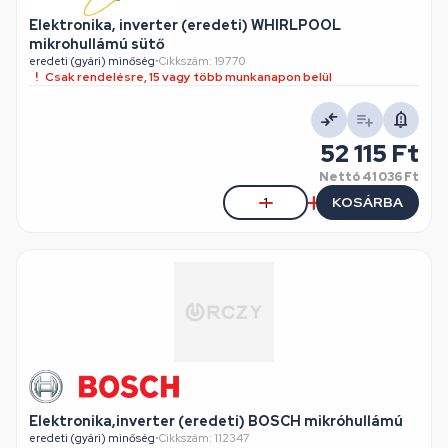
Elektronika, inverter (eredeti) WHIRLPOOL
mikrohullámú sütő
eredeti (gyári) minőség
•
Cikkszám: 19770
Csak rendelésre, 15 vagy több munkanapon belül
52 115 Ft
Nettó
41 036 Ft
KOSÁRBA
Elektronika,inverter (eredeti) BOSCH mikróhullámú
eredeti (gyári) minőség
•
Cikkszám: 112347