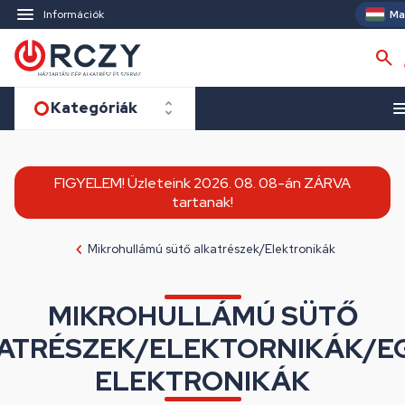
Ma
Információk
Kategóriák
FIGYELEM! Üzleteink 2026. 08. 08-án ZÁRVA
tartanak!
Mikrohullámú sütő alkatrészek/Elektronikák
MIKROHULLÁMÚ SÜTŐ
ATRÉSZEK/ELEKTORNIKÁK/E
ELEKTRONIKÁK