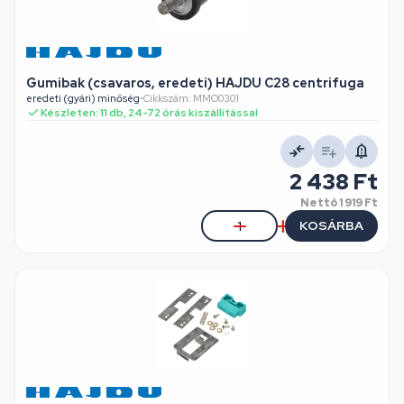
Gumibak (csavaros, eredeti) HAJDU C28 centrifuga
eredeti (gyári) minőség
•
Cikkszám: MMO0301
Készleten: 11 db, 24-72 órás kiszállítással
2 438 Ft
Nettó
1 919 Ft
KOSÁRBA