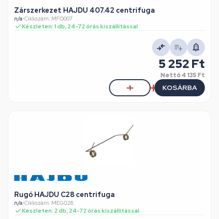
Zárszerkezet HAJDU 407.42 centrifuga
n/a
•
Cikkszám: MFO007
Készleten: 1 db, 24-72 órás kiszállítással
5 252 Ft
Nettó
4 135 Ft
KOSÁRBA
Rugó HAJDU C28 centrifuga
n/a
•
Cikkszám: MEG028
Készleten: 2 db, 24-72 órás kiszállítással