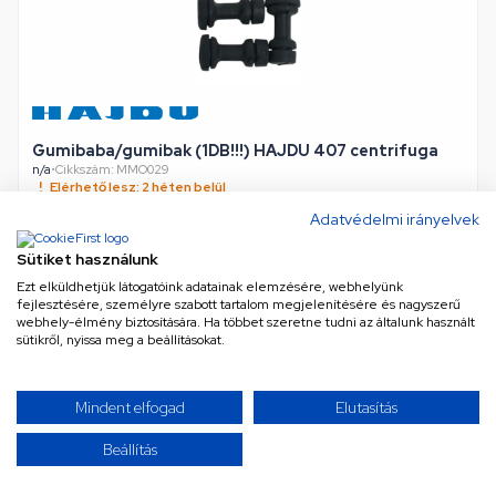
Gumibaba/gumibak (1DB!!!) HAJDU 407 centrifuga
n/a
•
Cikkszám: MMO029
Elérhető lesz: 2 héten belül
Adatvédelmi irányelvek
Sütiket használunk
577 Ft
Ezt elküldhetjük látogatóink adatainak elemzésére, webhelyünk
Nettó
454 Ft
fejlesztésére, személyre szabott tartalom megjelenítésére és nagyszerű
webhely-élmény biztosítására. Ha többet szeretne tudni az általunk használt
KOSÁRBA
sütikről, nyissa meg a beállításokat.
Mindent elfogad
Elutasítás
TOVÁBBIAK BETÖLTÉSE
Beállítás