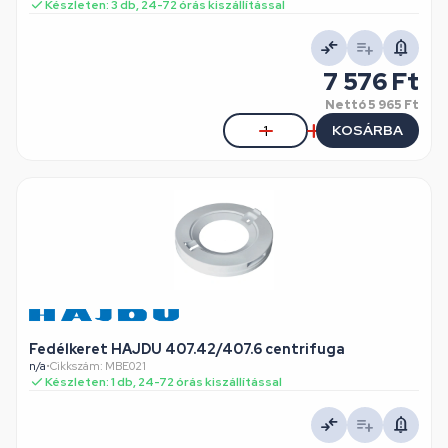
Készleten: 3 db, 24-72 órás kiszállítással
7 576 Ft
Nettó
5 965 Ft
KOSÁRBA
Fedélkeret HAJDU 407.42/407.6 centrifuga
n/a
•
Cikkszám: MBE021
Készleten: 1 db, 24-72 órás kiszállítással