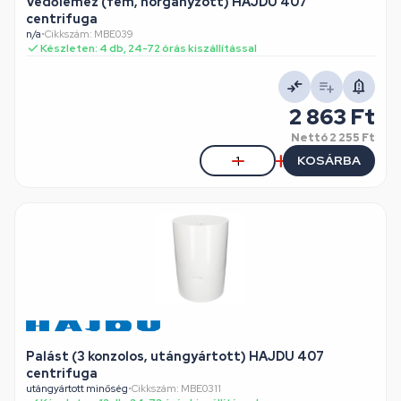
Védőlemez (fém, horganyzott) HAJDU 407
centrifuga
n/a
•
Cikkszám: MBE039
Készleten: 4 db, 24-72 órás kiszállítással
2 863 Ft
Nettó
2 255 Ft
KOSÁRBA
Palást (3 konzolos, utángyártott) HAJDU 407
centrifuga
utángyártott minőség
•
Cikkszám: MBE0311