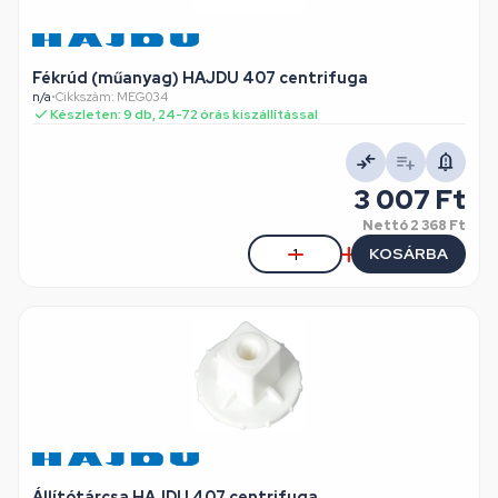
Fékrúd (műanyag) HAJDU 407 centrifuga
n/a
•
Cikkszám: MEG034
Készleten: 9 db, 24-72 órás kiszállítással
3 007 Ft
Nettó
2 368 Ft
KOSÁRBA
Állítótárcsa HAJDU 407 centrifuga