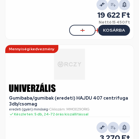
19 622 Ft
Nettó
15 450 Ft
KOSÁRBA
Mennyiségi kedvezmény
Gumibaba/gumibak (eredeti) HAJDU 407 centrifuga
3db/csomag
eredeti (gyári) minőség
•
Cikkszám: MMO029ORIG
Készleten: 5 db, 24-72 órás kiszállítással
3 270 Ft