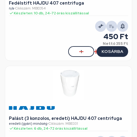
Fedélstift HAJDU 407 centrifuga
n/a
•
Cikkszám: MBE054
Készleten: 10 db, 24-72 órás kiszállítással
450 Ft
Nettó
355 Ft
KOSÁRBA
Palást (3 konzolos, eredeti) HAJDU 407 centrifuga
eredeti (gyári) minőség
•
Cikkszám: MBE031
Készleten: 6 db, 24-72 órás kiszállítással