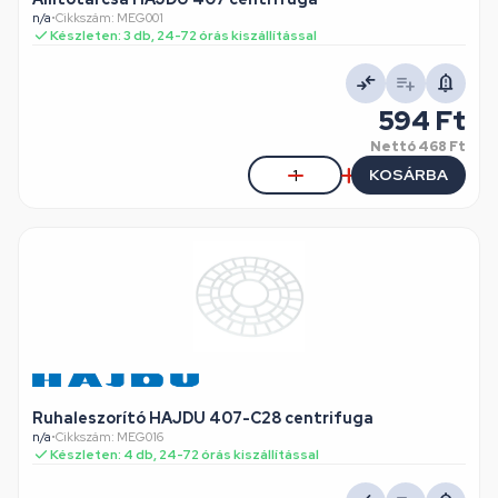
n/a
•
Cikkszám: MEG001
Készleten: 3 db, 24-72 órás kiszállítással
594 Ft
Nettó
468 Ft
KOSÁRBA
Ruhaleszorító HAJDU 407-C28 centrifuga
n/a
•
Cikkszám: MEG016
Készleten: 4 db, 24-72 órás kiszállítással