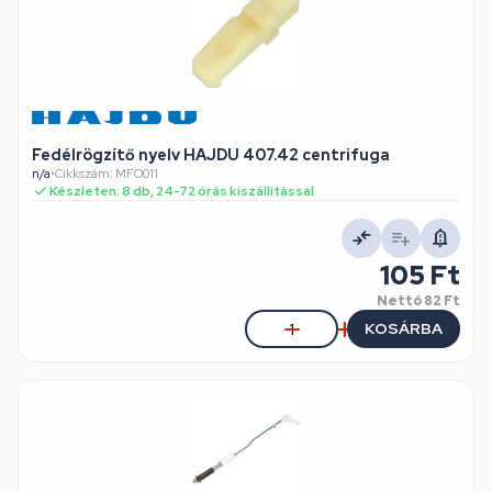
Fedélrögzítő nyelv HAJDU 407.42 centrifuga
n/a
•
Cikkszám: MFO011
Készleten: 8 db, 24-72 órás kiszállítással
105 Ft
Nettó
82 Ft
KOSÁRBA