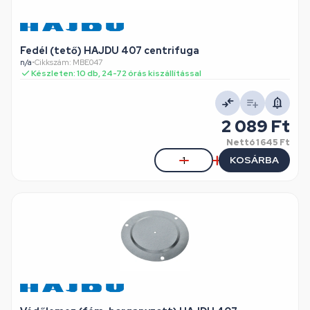
Fedél (tető) HAJDU 407 centrifuga
n/a
•
Cikkszám: MBE047
Készleten: 10 db, 24-72 órás kiszállítással
2 089 Ft
Nettó
1 645 Ft
KOSÁRBA