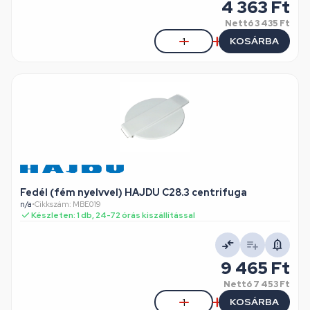
4 363 Ft
Nettó
3 435 Ft
KOSÁRBA
Fedél (fém nyelvvel) HAJDU C28.3 centrifuga
n/a
•
Cikkszám: MBE019
Készleten: 1 db, 24-72 órás kiszállítással
9 465 Ft
Nettó
7 453 Ft
KOSÁRBA