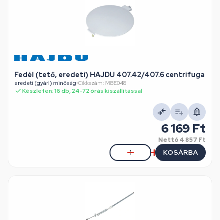
Fedél (tető, eredeti) HAJDU 407.42/407.6 centrifuga
eredeti (gyári) minőség
•
Cikkszám: MBE048
Készleten: 16 db, 24-72 órás kiszállítással
6 169 Ft
Nettó
4 857 Ft
KOSÁRBA