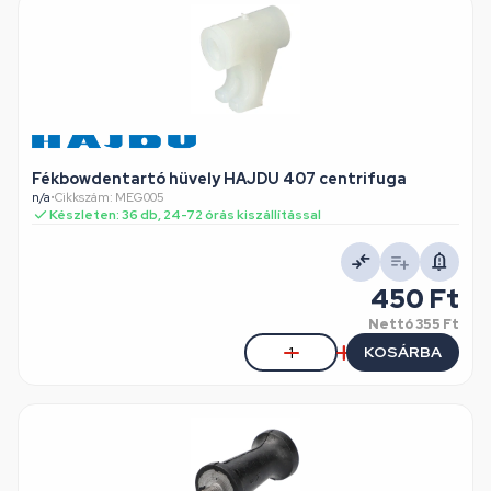
Fékbowdentartó hüvely HAJDU 407 centrifuga
n/a
•
Cikkszám: MEG005
Készleten: 36 db, 24-72 órás kiszállítással
450 Ft
Nettó
355 Ft
KOSÁRBA