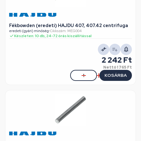
Fékbowden (eredeti) HAJDU 407, 407.42 centrifuga
eredeti (gyári) minőség
•
Cikkszám: MEG004
Készleten: 10 db, 24-72 órás kiszállítással
2 242 Ft
Nettó
1 765 Ft
KOSÁRBA