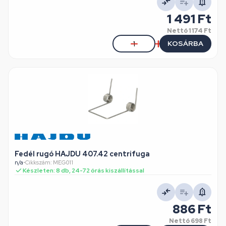
1 491 Ft
Nettó
1 174 Ft
KOSÁRBA
Fedél rugó HAJDU 407.42 centrifuga
n/a
•
Cikkszám: MEG011
Készleten: 8 db, 24-72 órás kiszállítással
886 Ft
Nettó
698 Ft