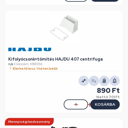
Kifolyócsonk+tömítés HAJDU 407 centrifuga
n/a
•
Cikkszám: MBE056
Elérhető lesz: 1 héten belül
890 Ft
Nettó
701 Ft
KOSÁRBA
Mennyiségi kedvezmény