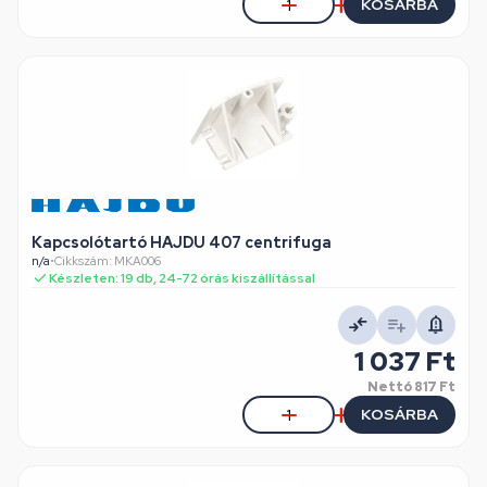
KOSÁRBA
Kapcsolótartó HAJDU 407 centrifuga
n/a
•
Cikkszám: MKA006
Készleten: 19 db, 24-72 órás kiszállítással
1 037 Ft
Nettó
817 Ft
KOSÁRBA