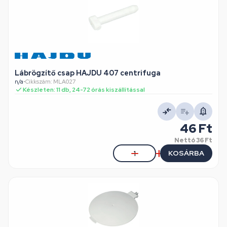
Lábrögzítő csap HAJDU 407 centrifuga
n/a
•
Cikkszám: MLA027
Készleten: 11 db, 24-72 órás kiszállítással
46 Ft
Nettó
36 Ft
KOSÁRBA