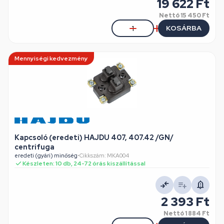
19 622 Ft
Nettó
15 450 Ft
KOSÁRBA
Mennyiségi kedvezmény
Kapcsoló (eredeti) HAJDU 407, 407.42 /GN/
centrifuga
eredeti (gyári) minőség
•
Cikkszám: MKA004
Készleten: 10 db, 24-72 órás kiszállítással
2 393 Ft
Nettó
1 884 Ft