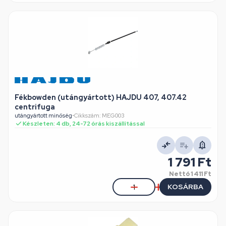
Fékbowden (utángyártott) HAJDU 407, 407.42
centrifuga
utángyártott minőség
•
Cikkszám: MEG003
Készleten: 4 db, 24-72 órás kiszállítással
1 791 Ft
Nettó
1 411 Ft
KOSÁRBA