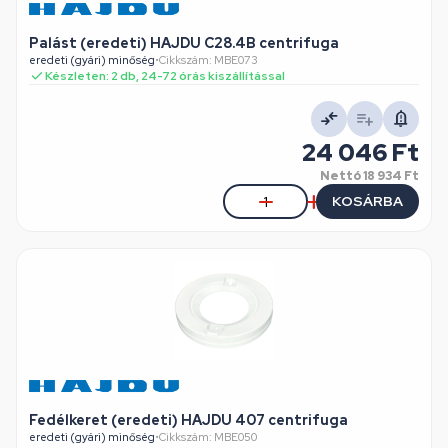
Palást (eredeti) HAJDU C28.4B centrifuga
eredeti (gyári) minőség
•
Cikkszám: MBE073
Készleten: 2 db, 24-72 órás kiszállítással
24 046 Ft
Nettó
18 934 Ft
KOSÁRBA
Fedélkeret (eredeti) HAJDU 407 centrifuga
eredeti (gyári) minőség
•
Cikkszám: MBE050