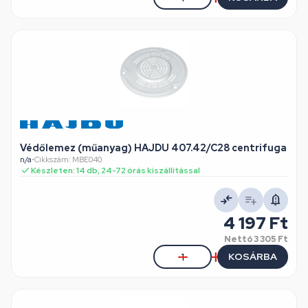
Védőlemez (műanyag) HAJDU 407.42/C28 centrifuga
n/a
•
Cikkszám: MBE040
Készleten: 14 db, 24-72 órás kiszállítással
4 197 Ft
Nettó
3 305 Ft
KOSÁRBA