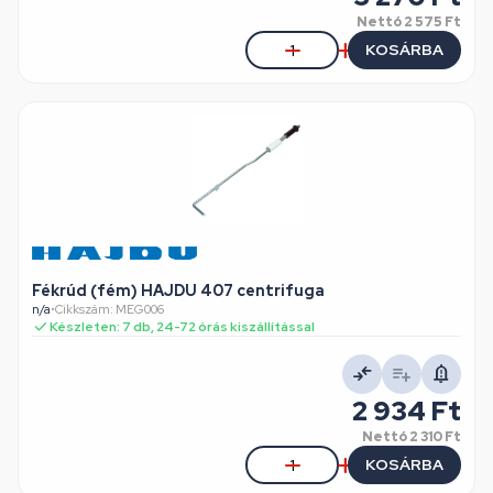
Nettó
2 575 Ft
KOSÁRBA
Fékrúd (fém) HAJDU 407 centrifuga
n/a
•
Cikkszám: MEG006
Készleten: 7 db, 24-72 órás kiszállítással
2 934 Ft
Nettó
2 310 Ft
KOSÁRBA