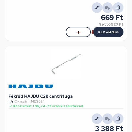
669 Ft
Nettó
527 Ft
KOSÁRBA
Fékrúd HAJDU C28 centrifuga
n/a
•
Cikkszám: MEG024
Készleten: 1 db, 24-72 órás kiszállítással
3 388 Ft