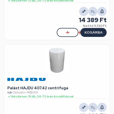
Készleten: 12 db, 24-72 órás kiszállítással
14 389 Ft
Nettó
11 330 Ft
KOSÁRBA
Palást HAJDU 407.42 centrifuga
n/a
•
Cikkszám: MBE059
Készleten: 15 db, 24-72 órás kiszállítással