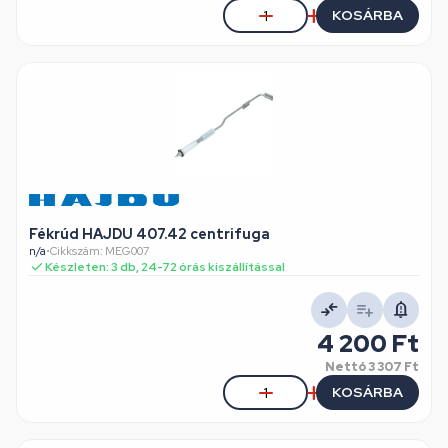
KOSÁRBA
Fékrúd HAJDU 407.42 centrifuga
n/a
•
Cikkszám: MEG007
Készleten: 3 db, 24-72 órás kiszállítással
4 200 Ft
Nettó
3 307 Ft
KOSÁRBA