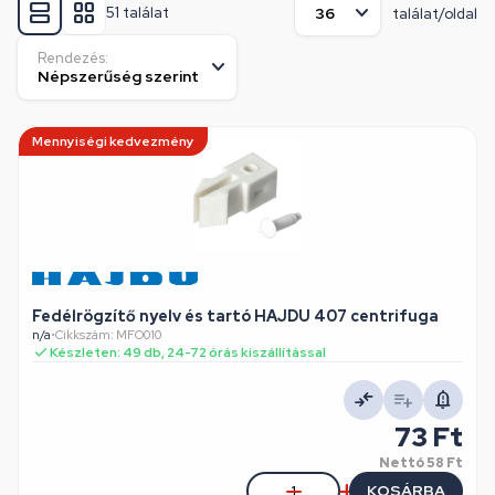
51 találat
találat/oldal
Rendezés:
Mennyiségi kedvezmény
Fedélrögzítő nyelv és tartó HAJDU 407 centrifuga
n/a
•
Cikkszám: MFO010
Készleten: 49 db, 24-72 órás kiszállítással
73 Ft
Nettó
58 Ft
KOSÁRBA