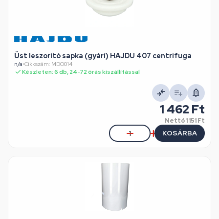
Üst leszorító sapka (gyári) HAJDU 407 centrifuga
n/a
•
Cikkszám: MDO014
Készleten: 6 db, 24-72 órás kiszállítással
1 462 Ft
Nettó
1 151 Ft
KOSÁRBA