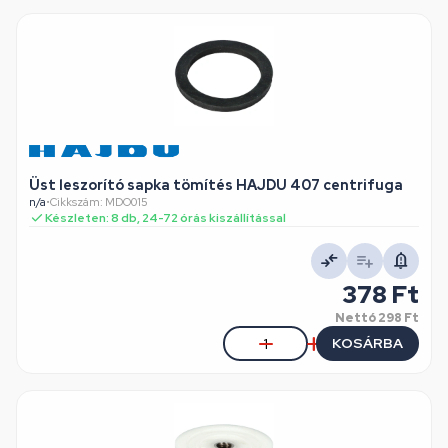
Üst leszorító sapka tömítés HAJDU 407 centrifuga
n/a
•
Cikkszám: MDO015
Készleten: 8 db, 24-72 órás kiszállítással
378 Ft
Nettó
298 Ft
KOSÁRBA