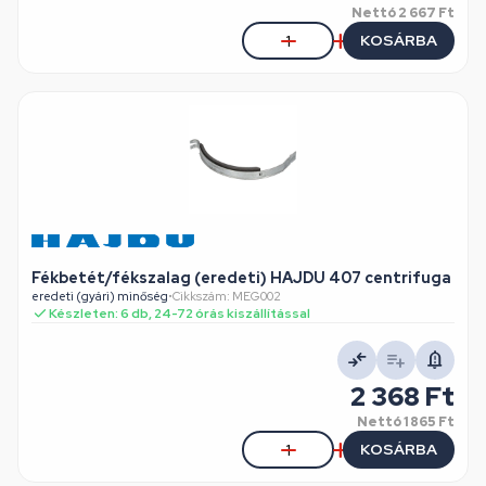
Nettó
2 667 Ft
KOSÁRBA
Fékbetét/fékszalag (eredeti) HAJDU 407 centrifuga
eredeti (gyári) minőség
•
Cikkszám: MEG002
Készleten: 6 db, 24-72 órás kiszállítással
2 368 Ft
Nettó
1 865 Ft
KOSÁRBA