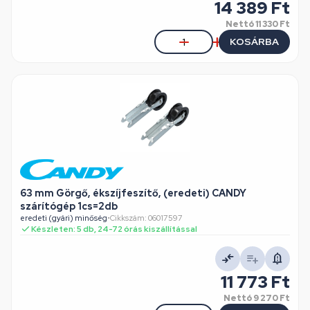
14 389 Ft
Nettó
11 330 Ft
KOSÁRBA
63 mm Görgő, ékszíjfeszítő, (eredeti) CANDY
szárítógép 1cs=2db
eredeti (gyári) minőség
•
Cikkszám: 06017597
Készleten: 5 db, 24-72 órás kiszállítással
11 773 Ft
Nettó
9 270 Ft