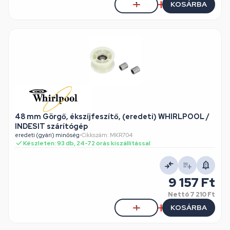
KOSÁRBA
48 mm Görgő, ékszíjfeszítő, (eredeti) WHIRLPOOL /
INDESIT szárítógép
eredeti (gyári) minőség
•
Cikkszám: MKR704
Készleten: 93 db, 24-72 órás kiszállítással
9 157 Ft
Nettó
7 210 Ft
KOSÁRBA