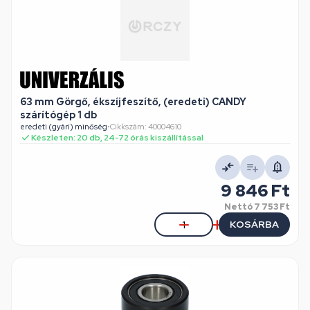
63 mm Görgő, ékszíjfeszítő, (eredeti) CANDY
szárítógép 1 db
eredeti (gyári) minőség
•
Cikkszám: 40004610
Készleten: 20 db, 24-72 órás kiszállítással
9 846 Ft
Nettó
7 753 Ft
KOSÁRBA