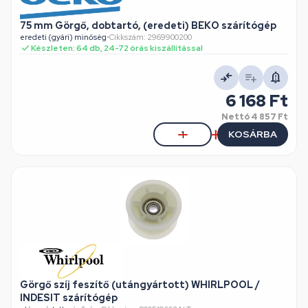
75 mm Görgő, dobtartó, (eredeti) BEKO szárítógép
eredeti (gyári) minőség
•
Cikkszám: 2969900200
Készleten: 64 db, 24-72 órás kiszállítással
6 168 Ft
Nettó
4 857 Ft
KOSÁRBA
Görgő szíj feszítő (utángyártott) WHIRLPOOL /
INDESIT szárítógép