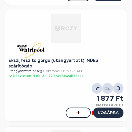
Ékszíjfeszítő görgő (utángyártott) INDESIT
szárítógép
utángyártott minőség
•
Cikkszám: C00297219ALT
Készleten: 4 db, 24-72 órás kiszállítással
1 877 Ft
Nettó
1 478 Ft
KOSÁRBA