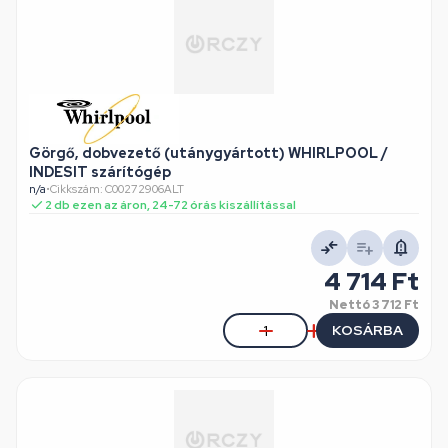
Görgő, dobvezető (utánygyártott) WHIRLPOOL /
INDESIT szárítógép
n/a
•
Cikkszám: C00272906ALT
2 db ezen az áron, 24-72 órás kiszállítással
4 714 Ft
Nettó
3 712 Ft
KOSÁRBA