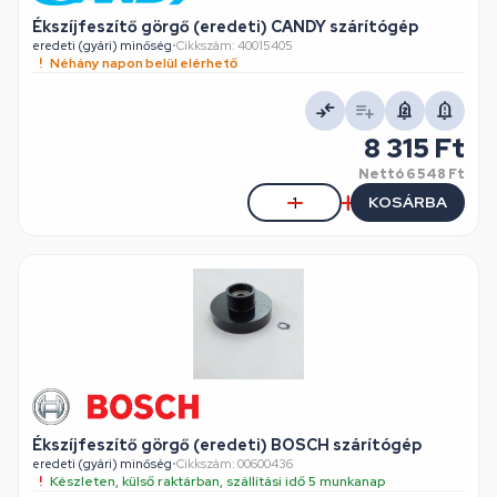
Ékszíjfeszítő görgő (eredeti) CANDY szárítógép
eredeti (gyári) minőség
•
Cikkszám: 40015405
Néhány napon belül elérhető
8 315 Ft
Nettó
6 548 Ft
KOSÁRBA
Ékszíjfeszítő görgő (eredeti) BOSCH szárítógép
eredeti (gyári) minőség
•
Cikkszám: 00600436
Készleten, külső raktárban, szállítási idő 5 munkanap