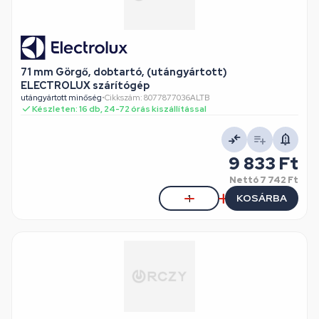
71 mm Görgő, dobtartó, (utángyártott)
ELECTROLUX szárítógép
utángyártott minőség
•
Cikkszám: 8077877036ALTB
Készleten: 16 db, 24-72 órás kiszállítással
9 833 Ft
Nettó
7 742 Ft
KOSÁRBA