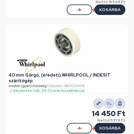
Nettó
19 546 Ft
KOSÁRBA
40 mm Görgő, (eredeti) WHIRLPOOL / INDESIT
szárítógép
eredeti (gyári) minőség
•
Cikkszám: 480112101478
Készleten: 1 db, 24-72 órás kiszállítással
14 450 Ft
Nettó
11 378 Ft
KOSÁRBA