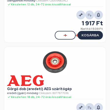
utángyártott minőség
•
Cikkszám: C00519663ALT
Készleten: 12 db, 24-72 órás kiszállítással
1 917 Ft
Nettó
1 509 Ft
KOSÁRBA
Görgő dob (eredeti) AEG szárítógép
eredeti (gyári) minőség
•
Cikkszám: 8077877036
Készleten: 18 db, 24-72 órás kiszállítással