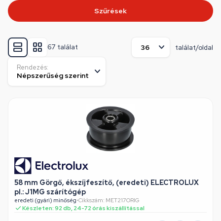
Szűrések
67 találat
találat/oldal
Rendezés:
58 mm Görgő, ékszíjfeszítő, (eredeti) ELECTROLUX
pl.: J1MG szárítógép
eredeti (gyári) minőség
•
Cikkszám: MET217ORIG
Készleten: 92 db, 24-72 órás kiszállítással