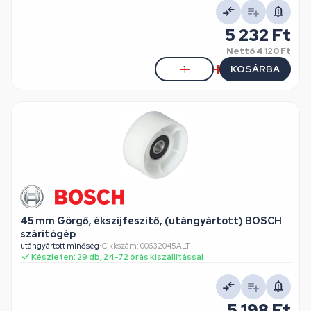
5 232 Ft
Nettó
4 120 Ft
KOSÁRBA
45 mm Görgő, ékszíjfeszítő, (utángyártott) BOSCH
szárítógép
utángyártott minőség
•
Cikkszám: 00632045ALT
Készleten: 29 db, 24-72 órás kiszállítással
5 198 Ft