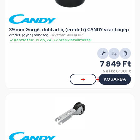
39 mm Görgő, dobtartó, (eredeti) CANDY szárítógép
eredeti (gyári) minőség
•
Cikkszám: 40004307
Készleten: 39 db, 24-72 órás kiszállítással
7 849 Ft
Nettó
6 180 Ft
KOSÁRBA