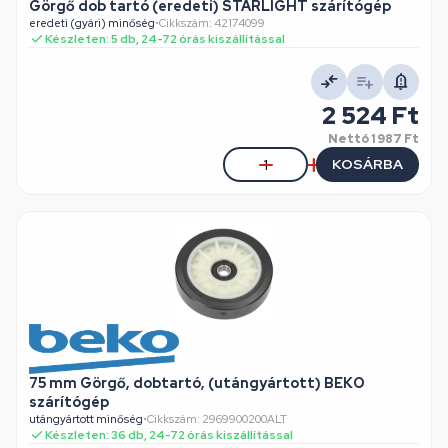
Görgő dob tartó (eredeti) STARLIGHT szárítógép
eredeti (gyári) minőség
•
Cikkszám: 42174099
Készleten: 5 db, 24-72 órás kiszállítással
2 524 Ft
Nettó
1 987 Ft
KOSÁRBA
75 mm Görgő, dobtartó, (utángyártott) BEKO
szárítógép
utángyártott minőség
•
Cikkszám: 2969900200ALT
Készleten: 36 db, 24-72 órás kiszállítással