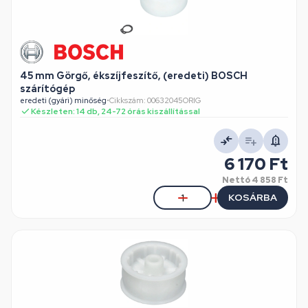
45 mm Görgő, ékszíjfeszítő, (eredeti) BOSCH
szárítógép
eredeti (gyári) minőség
•
Cikkszám: 00632045ORIG
Készleten: 14 db, 24-72 órás kiszállítással
6 170 Ft
Nettó
4 858 Ft
KOSÁRBA