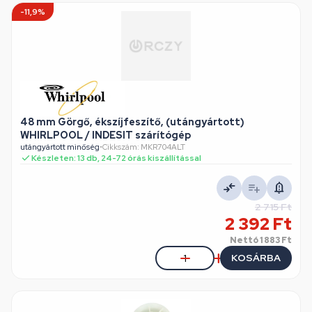
-11,9%
48 mm Görgő, ékszíjfeszítő, (utángyártott)
WHIRLPOOL / INDESIT szárítógép
utángyártott minőség
•
Cikkszám: MKR704ALT
Készleten: 13 db, 24-72 órás kiszállítással
2 715 Ft
2 392 Ft
Nettó
1 883 Ft
KOSÁRBA