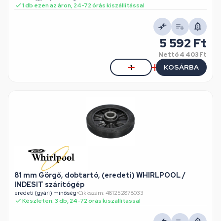
1 db ezen az áron, 24-72 órás kiszállítással
5 592 Ft
Nettó
4 403 Ft
KOSÁRBA
81 mm Görgő, dobtartó, (eredeti) WHIRLPOOL /
INDESIT szárítógép
eredeti (gyári) minőség
•
Cikkszám: 481252878033
Készleten: 3 db, 24-72 órás kiszállítással