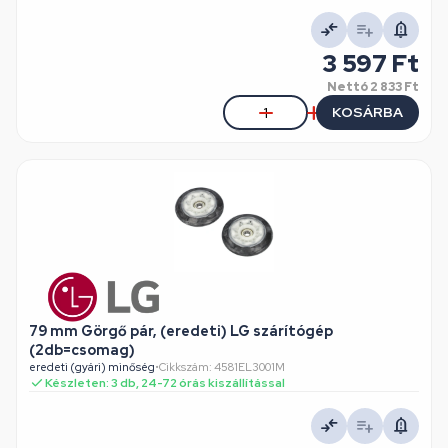
3 597 Ft
Nettó
2 833 Ft
KOSÁRBA
79 mm Görgő pár, (eredeti) LG szárítógép
(2db=csomag)
eredeti (gyári) minőség
•
Cikkszám: 4581EL3001M
Készleten: 3 db, 24-72 órás kiszállítással