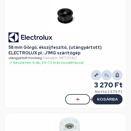
58 mm Görgő, ékszíjfeszítő, (utángyártott)
ELECTROLUX pl.: J1MG szárítógép
utángyártott minőség
•
Cikkszám: MET217ALT
Készleten: 6 db, 24-72 órás kiszállítással
3 270 Ft
Nettó
2 575 Ft
KOSÁRBA