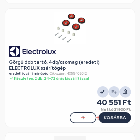
Görgő dob tartó, 4db/csomag (eredeti)
ELECTROLUX szárítógép
eredeti (gyári) minőség
•
Cikkszám: 4055402012
Készleten: 2 db, 24-72 órás kiszállítással
40 551 Ft
Nettó
31 930 Ft
KOSÁRBA