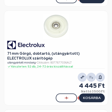
71 mm Görgő, dobtartó, (utángyártott)
ELECTROLUX szárítógép
utángyártott minőség
•
Cikkszám: 8077877036ALT
Készleten: 52 db, 24-72 órás kiszállítással
4 445 Ft
Nettó
3 500 Ft
KOSÁRBA