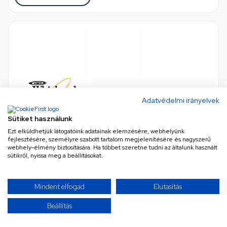
Adatvédelmi irányelvek
Görgő, dobvezető (eredeti) WHIRLPOOL / INDESIT
szárítógép
Sütiket használunk
eredeti (gyári) minőség
•
Cikkszám: C00272906ORIG
Ezt elküldhetjük látogatóink adatainak elemzésére, webhelyünk
Csak rendelésre, 15 vagy több munkanapon belül
fejlesztésére, személyre szabott tartalom megjelenítésére és nagyszerű
webhely-élmény biztosítására. Ha többet szeretne tudni az általunk használt
sütikről, nyissa meg a beállításokat.
17 147 Ft
Nettó
13 501 Ft
Mindent elfogad
Elutasítás
KOSÁRBA
Beállítás