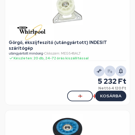
Görgő, ékszíjfeszítő (utángyártott) INDESIT
szárítógép
utángyártott minőség
•
Cikkszám: MEG548ALT
Készleten: 20 db, 24-72 órás kiszállítással
5 232 Ft
Nettó
4 120 Ft
KOSÁRBA