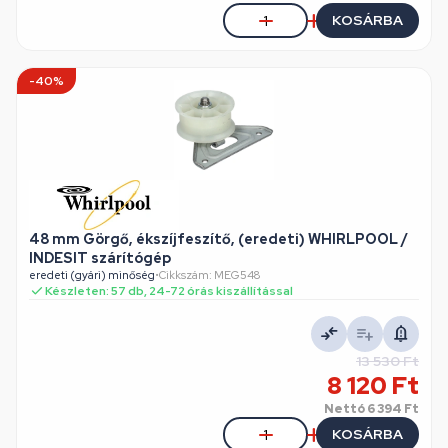
KOSÁRBA
-40%
48 mm Görgő, ékszíjfeszítő, (eredeti) WHIRLPOOL /
INDESIT szárítógép
eredeti (gyári) minőség
•
Cikkszám: MEG548
Készleten: 57 db, 24-72 órás kiszállítással
13 530 Ft
8 120 Ft
Nettó
6 394 Ft
KOSÁRBA