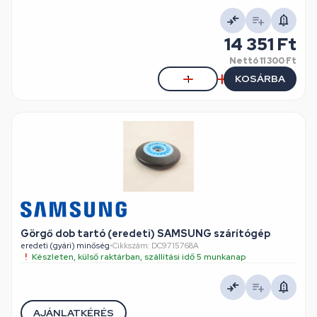
14 351 Ft
Nettó
11 300 Ft
KOSÁRBA
Görgő dob tartó (eredeti) SAMSUNG szárítógép
eredeti (gyári) minőség
•
Cikkszám: DC9715768A
Készleten, külső raktárban, szállítási idő 5 munkanap
AJÁNLATKÉRÉS