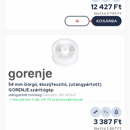
12 427 Ft
Nettó
9 785 Ft
KOSÁRBA
54 mm Görgő, ékszíjfeszítő, (utángyártott)
GORENJE szárítógép
utángyártott minőség
•
Cikkszám: 387347ALT
Készleten: 5 db, 24-72 órás kiszállítással
3 387 Ft
Nettó
2 667 Ft