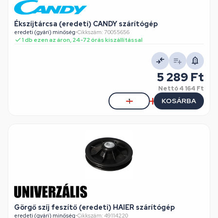
Ékszíjtárcsa (eredeti) CANDY szárítógép
eredeti (gyári) minőség
•
Cikkszám: 70055656
1 db ezen az áron, 24-72 órás kiszállítással
5 289 Ft
Nettó
4 164 Ft
KOSÁRBA
Görgő szíj feszítő (eredeti) HAIER szárítógép
eredeti (gyári) minőség
•
Cikkszám: 49114220