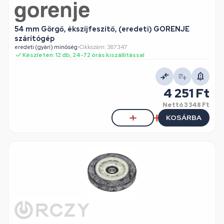
54 mm Görgő, ékszíjfeszítő, (eredeti) GORENJE
szárítógép
eredeti (gyári) minőség
•
Cikkszám: 387347
Készleten: 12 db, 24-72 órás kiszállítással
4 251 Ft
Nettó
3 348 Ft
KOSÁRBA