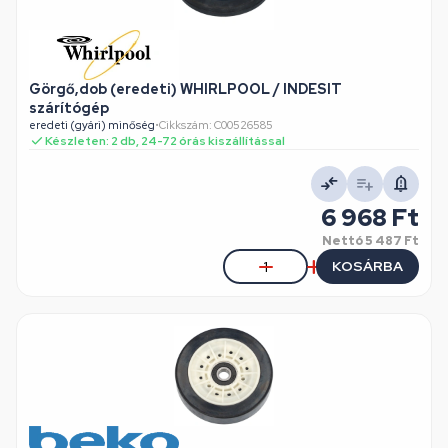
Görgő,dob (eredeti) WHIRLPOOL / INDESIT
szárítógép
eredeti (gyári) minőség
•
Cikkszám: C00526585
Készleten: 2 db, 24-72 órás kiszállítással
6 968 Ft
Nettó
5 487 Ft
KOSÁRBA