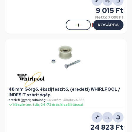
9 015 Ft
Nettó
7 098 Ft
KOSÁRBA
48 mm Görgő, ékszíjfeszítő, (eredeti) WHIRLPOOL /
INDESIT szárítógép
eredeti (gyári) minőség
•
Cikkszám: 481010507633
Készleten: 1 db, 24-72 órás kiszállítással
24 823 Ft