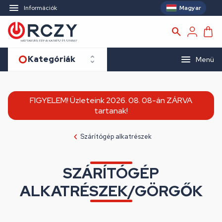
Magyar
Információk
Kategóriák
Menü
FIGYELEM! Üzleteink 2026. 08. 08-án ZÁRVA
tartanak!
Szárítógép alkatrészek
SZÁRÍTÓGÉP
ALKATRÉSZEK/GÖRGŐK