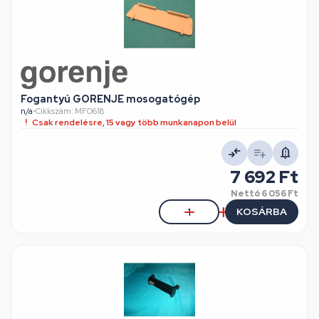
Fogantyú GORENJE mosogatógép
n/a
•
Cikkszám: MFO618
Csak rendelésre, 15 vagy több munkanapon belül
7 692 Ft
Nettó
6 056 Ft
KOSÁRBA