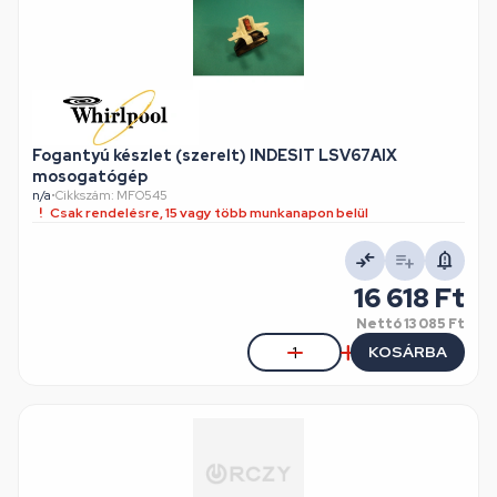
Fogantyú készlet (szerelt) INDESIT LSV67AIX
mosogatógép
n/a
•
Cikkszám: MFO545
Csak rendelésre, 15 vagy több munkanapon belül
16 618 Ft
Nettó
13 085 Ft
KOSÁRBA