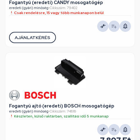
Fogantyú (eredeti) CANDY mosogatógép
eredeti (gyári) minőség
•
Cikkszám: 79402
Csak rendelésre, 15 vagy több munkanapon belül
AJÁNLATKÉRÉS
Fogantyú ajtó (eredeti) BOSCH mosogatógép
eredeti (gyári) minőség
•
Cikkszám: 74818
Készleten, külső raktárban, szállítási idő 5 munkanap