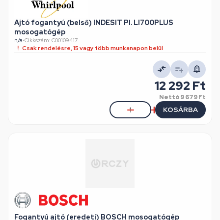
Ajtó fogantyú (belső) INDESIT Pl. LI700PLUS
mosogatógép
n/a
•
Cikkszám: C00109417
Csak rendelésre, 15 vagy több munkanapon belül
12 292 Ft
Nettó
9 679 Ft
KOSÁRBA
Fogantyú ajtó (eredeti) BOSCH mosogatógép