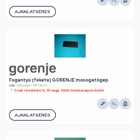
AJÁNLATKÉRÉS
Fogantyú (fekete) GORENJE mosogatógép
n/a
•
Cikkszám: MFO624
Csak rendelésre, 15 vagy több munkanapon belül
AJÁNLATKÉRÉS