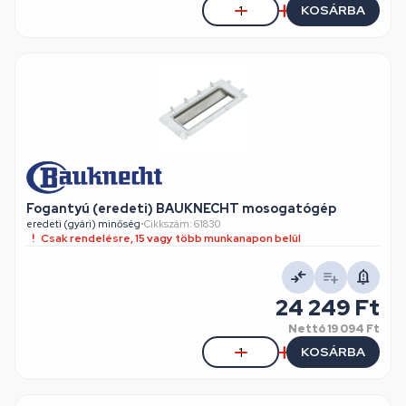
KOSÁRBA
Fogantyú (eredeti) BAUKNECHT mosogatógép
eredeti (gyári) minőség
•
Cikkszám: 61830
Csak rendelésre, 15 vagy több munkanapon belül
24 249 Ft
Nettó
19 094 Ft
KOSÁRBA