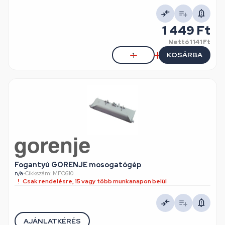
1 449 Ft
Nettó
1 141 Ft
KOSÁRBA
Fogantyú GORENJE mosogatógép
n/a
•
Cikkszám: MFO610
Csak rendelésre, 15 vagy több munkanapon belül
AJÁNLATKÉRÉS