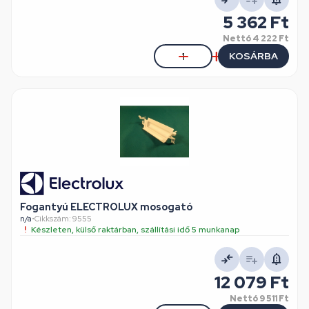
5 362 Ft
Nettó
4 222 Ft
KOSÁRBA
Fogantyú ELECTROLUX mosogató
n/a
•
Cikkszám: 9555
Készleten, külső raktárban, szállítási idő 5 munkanap
12 079 Ft
Nettó
9 511 Ft