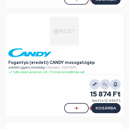
Fogantyú (eredeti) CANDY mosogatógép
eredeti (gyári) minőség
•
Cikkszám: 42812845
1 db ezen az áron, 24-72 órás kiszállítással
15 874 Ft
Nettó
12 499 Ft
KOSÁRBA