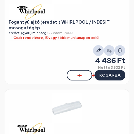
Fogantyú ajtó (eredeti) WHIRLPOOL / INDESIT
mosogatógép
eredeti (gyári) minőség
•
Cikkszám: 70133
Csak rendelésre, 15 vagy több munkanapon belül
4 486 Ft
Nettó
3 532 Ft
KOSÁRBA