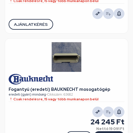
Csak rendelésre, 15 vagy több munkanapon belül
AJÁNLATKÉRÉS
Fogantyú (eredeti) BAUKNECHT mosogatógép
eredeti (gyári) minőség
•
Cikkszám: 63682
Csak rendelésre, 15 vagy több munkanapon belül
24 245 Ft
Nettó
19 091 Ft