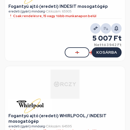
Fogantyú ajtó (eredeti) INDESIT mosogatógép
eredeti (gyári) minőség
•
Cikkszám: 65905
Csak rendelésre, 15 vagy több munkanapon belül
5 007 Ft
Nettó
3 942 Ft
KOSÁRBA
Fogantyú ajtó (eredeti) WHIRLPOOL / INDESIT
mosogatógép
eredeti (gyári) minőség
•
Cikkszám: 64595