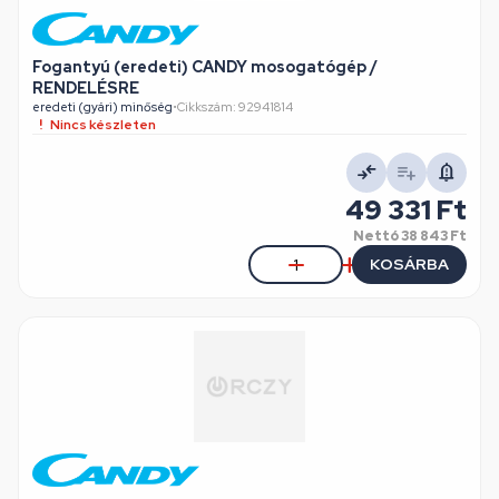
Fogantyú (eredeti) CANDY mosogatógép /
RENDELÉSRE
eredeti (gyári) minőség
•
Cikkszám: 92941814
Nincs készleten
49 331 Ft
Nettó
38 843 Ft
KOSÁRBA