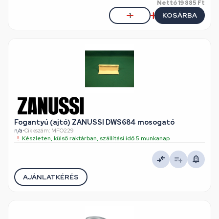
Nettó
19 885 Ft
KOSÁRBA
Fogantyú (ajtó) ZANUSSI DWS684 mosogató
n/a
•
Cikkszám: MFO229
Készleten, külső raktárban, szállítási idő 5 munkanap
AJÁNLATKÉRÉS