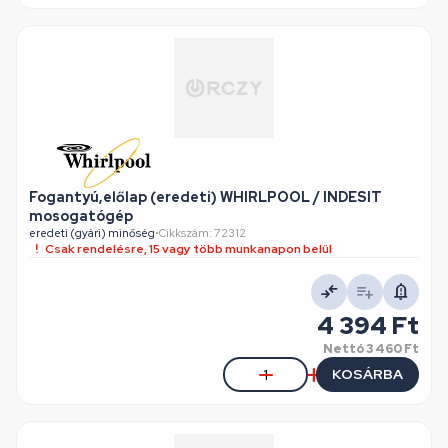
Fogantyú,előlap (eredeti) WHIRLPOOL / INDESIT
mosogatógép
eredeti (gyári) minőség
•
Cikkszám: 72312
Csak rendelésre, 15 vagy több munkanapon belül
4 394 Ft
Nettó
3 460 Ft
KOSÁRBA