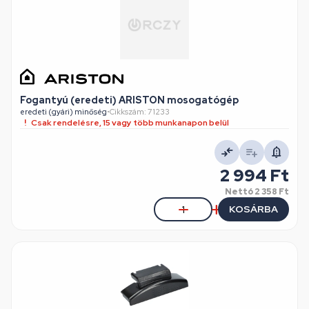
Fogantyú (eredeti) ARISTON mosogatógép
eredeti (gyári) minőség
•
Cikkszám: 71233
Csak rendelésre, 15 vagy több munkanapon belül
2 994 Ft
Nettó
2 358 Ft
KOSÁRBA