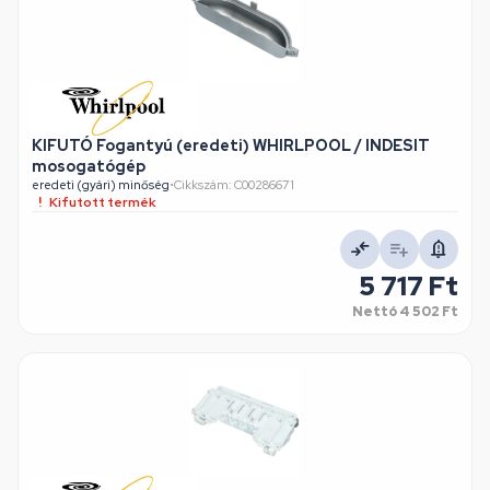
KIFUTÓ Fogantyú (eredeti) WHIRLPOOL / INDESIT
mosogatógép
eredeti (gyári) minőség
•
Cikkszám: C00286671
Kifutott termék
5 717 Ft
Nettó
4 502 Ft