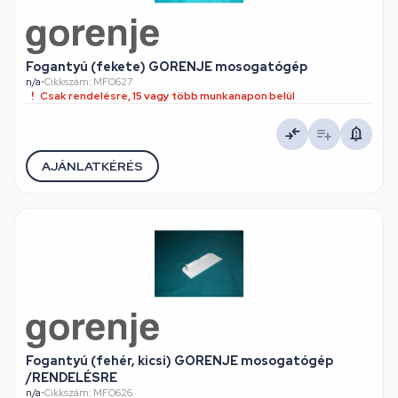
Fogantyú (fekete) GORENJE mosogatógép
n/a
•
Cikkszám: MFO627
Csak rendelésre, 15 vagy több munkanapon belül
AJÁNLATKÉRÉS
Fogantyú (fehér, kicsi) GORENJE mosogatógép
/RENDELÉSRE
n/a
•
Cikkszám: MFO626