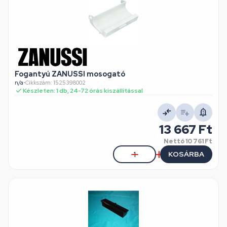
Fogantyú ZANUSSI mosogató
n/a
•
Cikkszám: 1525398002
Készleten: 1 db, 24-72 órás kiszállítással
13 667 Ft
Nettó
10 761 Ft
KOSÁRBA