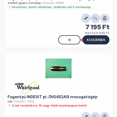
eredeti (gyári) minőség
•
Cikkszám: 96666
Készleten, külső raktárban, szállítási idő 5 munkanap
7 195 Ft
Nettó
5 665 Ft
KOSÁRBA
Fogantyú INDESIT pl.: DVG652AIX mosogatógép
n/a
•
Cikkszám: 9655
Csak rendelésre, 15 vagy több munkanapon belül