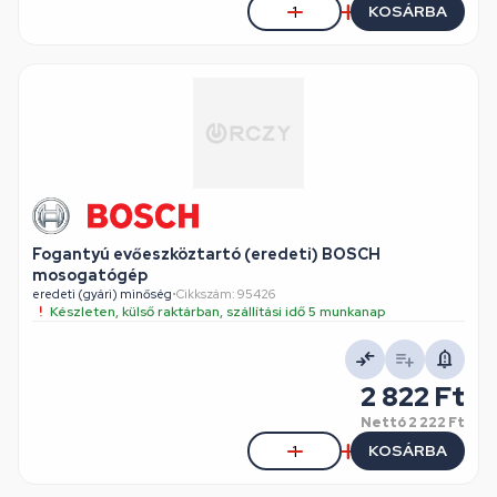
KOSÁRBA
Fogantyú evőeszköztartó (eredeti) BOSCH
mosogatógép
eredeti (gyári) minőség
•
Cikkszám: 95426
Készleten, külső raktárban, szállítási idő 5 munkanap
2 822 Ft
Nettó
2 222 Ft
KOSÁRBA