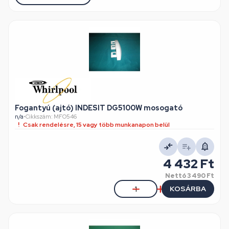
Fogantyú (ajtó) INDESIT DG5100W mosogató
n/a
•
Cikkszám: MFO546
Csak rendelésre, 15 vagy több munkanapon belül
4 432 Ft
Nettó
3 490 Ft
KOSÁRBA