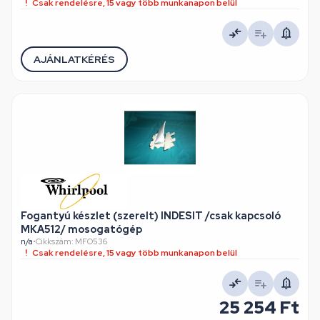
Csak rendelésre, 15 vagy több munkanapon belül
AJÁNLATKÉRÉS
Fogantyú készlet (szerelt) INDESIT /csak kapcsoló
MKA512/ mosogatógép
n/a
•
Cikkszám: MFO536
Csak rendelésre, 15 vagy több munkanapon belül
25 254 Ft