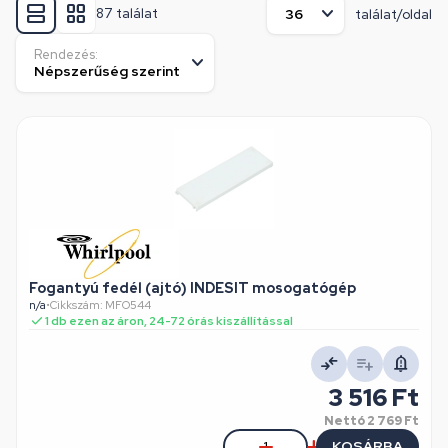
87 találat
találat/oldal
Rendezés:
Fogantyú fedél (ajtó) INDESIT mosogatógép
n/a
•
Cikkszám: MFO544
1 db ezen az áron, 24-72 órás kiszállítással
3 516 Ft
Nettó
2 769 Ft
KOSÁRBA