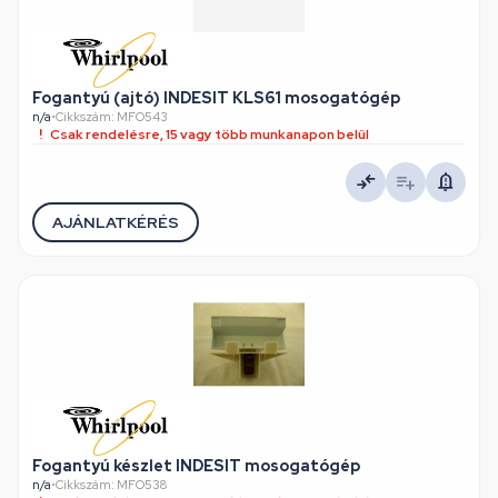
Fogantyú (ajtó) INDESIT KLS61 mosogatógép
n/a
•
Cikkszám: MFO543
Csak rendelésre, 15 vagy több munkanapon belül
AJÁNLATKÉRÉS
Fogantyú készlet INDESIT mosogatógép
n/a
•
Cikkszám: MFO538