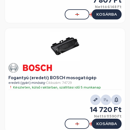
7 807 Ft
Nettó
6 148 Ft
KOSÁRBA
Fogantyú (eredeti) BOSCH mosogatógép
eredeti (gyári) minőség
•
Cikkszám: 74729
Készleten, külső raktárban, szállítási idő 5 munkanap
14 720 Ft
Nettó
11 590 Ft
KOSÁRBA