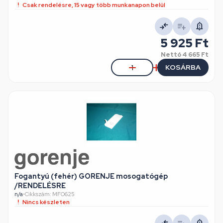
Csak rendelésre, 15 vagy több munkanapon belül
5 925 Ft
Nettó
4 665 Ft
KOSÁRBA
Fogantyú (fehér) GORENJE mosogatógép
/RENDELÉSRE
n/a
•
Cikkszám: MFO625
Nincs készleten