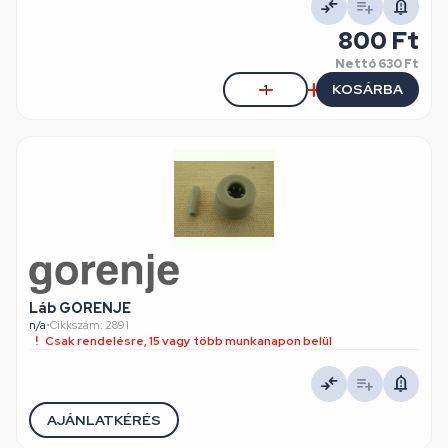
800 Ft
Nettó
630 Ft
KOSÁRBA
Láb GORENJE
n/a
•
Cikkszám: 2891
Csak rendelésre, 15 vagy több munkanapon belül
AJÁNLATKÉRÉS