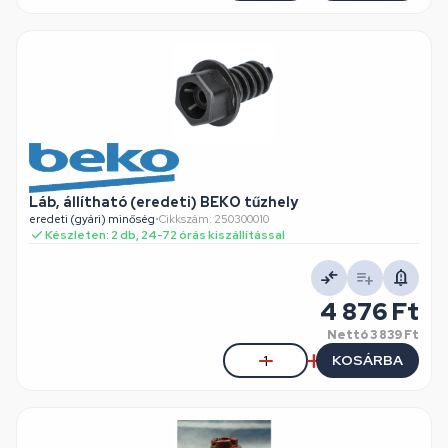
Láb, állítható (eredeti) BEKO tűzhely
eredeti (gyári) minőség
•
Cikkszám: 250300010
Készleten: 2 db, 24-72 órás kiszállítással
4 876 Ft
Nettó
3 839 Ft
KOSÁRBA