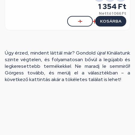
1 354 Ft
Nettó
1 066 Ft
KOSÁRBA
Úgy érzed, mindent láttál már? Gondold újra! Kínálatunk
szinte végtelen, és folyamatosan bővül a legújabb és
legkeresettebb termékekkel. Ne maradj le semmiről!
Görgess tovább, és merülj el a választékban – a
következő kattintás akár a tökéletes találat is lehet!