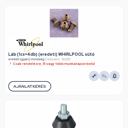
Láb (1cs=4db) (eredeti) WHIRLPOOL sütő
eredeti (gyári) minőség
•
Cikkszám: 38285
Csak rendelésre, 15 vagy több munkanapon belül
AJÁNLATKÉRÉS