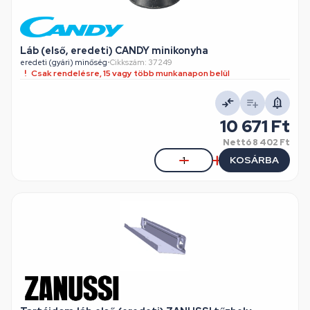
Láb (első, eredeti) CANDY minikonyha
eredeti (gyári) minőség
•
Cikkszám: 37249
Csak rendelésre, 15 vagy több munkanapon belül
10 671 Ft
Nettó
8 402 Ft
KOSÁRBA