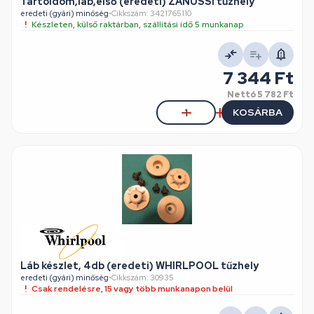
Tartóidom,láb,első (eredeti) ZANUSSI tűzhely
eredeti (gyári) minőség
•
Cikkszám: 3421765110
Készleten, külső raktárban, szállítási idő 5 munkanap
7 344 Ft
Nettó
5 782 Ft
KOSÁRBA
Láb készlet, 4db (eredeti) WHIRLPOOL tűzhely
eredeti (gyári) minőség
•
Cikkszám: 30935
Csak rendelésre, 15 vagy több munkanapon belül