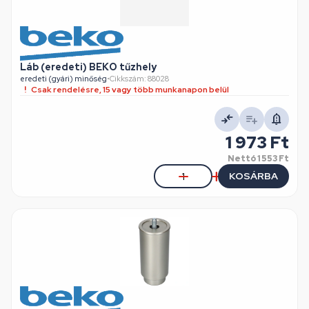
Láb (eredeti) BEKO tűzhely
eredeti (gyári) minőség
•
Cikkszám: 88028
Csak rendelésre, 15 vagy több munkanapon belül
1 973 Ft
Nettó
1 553 Ft
KOSÁRBA