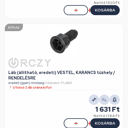
Nettó
1 520 Ft
KOSÁRBA
Kifutó
Láb (állítható, eredeti) VESTEL, KARANCS tűzhely /
RENDELÉSRE
eredeti (gyári) minőség
•
Cikkszám: FLA801
Utolsó 2 db utána kifut
1 631 Ft
Nettó
1 284 Ft
KOSÁRBA