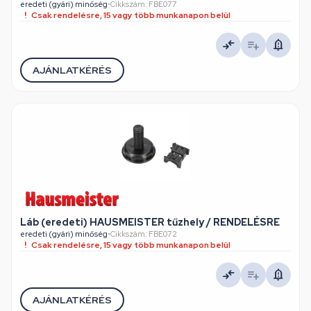
eredeti (gyári) minőség
•
Cikkszám: FBE077
Csak rendelésre, 15 vagy több munkanapon belül
AJÁNLATKÉRÉS
Láb (eredeti) HAUSMEISTER tűzhely / RENDELÉSRE
eredeti (gyári) minőség
•
Cikkszám: FBE072
Csak rendelésre, 15 vagy több munkanapon belül
AJÁNLATKÉRÉS