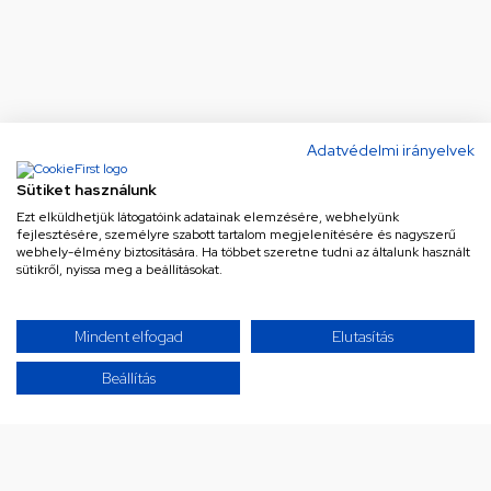
Adatvédelmi irányelvek
Sütiket használunk
Ezt elküldhetjük látogatóink adatainak elemzésére, webhelyünk
fejlesztésére, személyre szabott tartalom megjelenítésére és nagyszerű
webhely-élmény biztosítására. Ha többet szeretne tudni az általunk használt
sütikről, nyissa meg a beállításokat.
Ne maradj le a legjobb
Mindent elfogad
Elutasítás
ajánlatokról!
Beállítás
Iratkozz fel hírlevelünkre a különleges
ajánlatainkért!