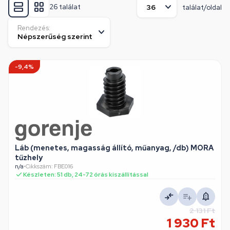
26 találat
találat/oldal
Rendezés:
-9,4%
Láb (menetes, magasság állító, műanyag, /db) MORA
tűzhely
n/a
•
Cikkszám: FBE016
Készleten: 51 db, 24-72 órás kiszállítással
2 131 Ft
1 930 Ft