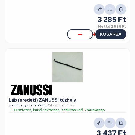
3 285 Ft
Nettó
2 586 Ft
KOSÁRBA
Láb (eredeti) ZANUSSI tűzhely
eredeti (gyári) minőség
•
Cikkszám: 50527
Készleten, külső raktárban, szállítási idő 5 munkanap
3 437 Ft