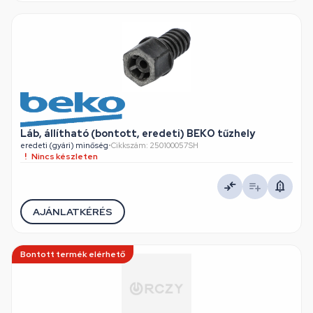
Láb, állítható (bontott, eredeti) BEKO tűzhely
eredeti (gyári) minőség
•
Cikkszám: 250100057SH
Nincs készleten
AJÁNLATKÉRÉS
Bontott termék elérhető