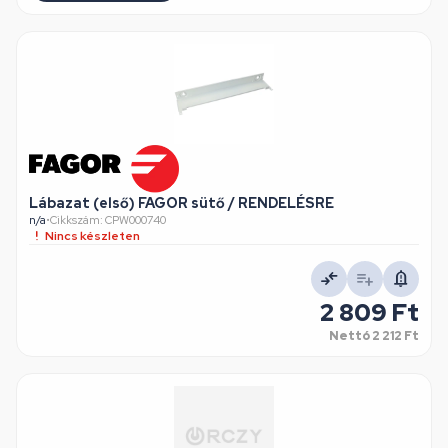
Lábazat (első) FAGOR sütő / RENDELÉSRE
n/a
•
Cikkszám: CPW000740
Nincs készleten
2 809 Ft
Nettó
2 212 Ft