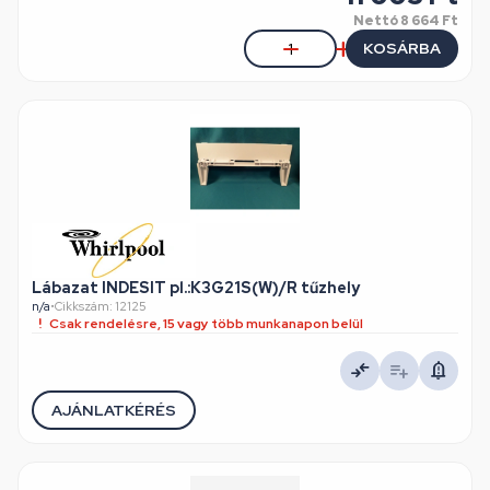
Nettó
8 664 Ft
KOSÁRBA
Lábazat INDESIT pl.:K3G21S(W)/R tűzhely
n/a
•
Cikkszám: 12125
Csak rendelésre, 15 vagy több munkanapon belül
AJÁNLATKÉRÉS