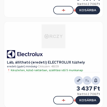
Nettó
2 706 Ft
KOSÁRBA
Láb, állítható (eredeti) ELECTROLUX tűzhely
eredeti (gyári) minőség
•
Cikkszám: 48039
Készleten, külső raktárban, szállítási idő 5 munkanap
3 437 Ft
Nettó
2 706 Ft
KOSÁRBA