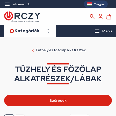
Magyar
Információk
Kategóriák
Menü
Tűzhely és főzőlap alkatrészek
TŰZHELY ÉS FŐZŐLAP
ALKATRÉSZEK/LÁBAK
Szűrések