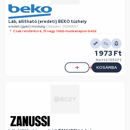
Láb, állítható (eredeti) BEKO tűzhely
eredeti (gyári) minőség
•
Cikkszám: 250100057
Csak rendelésre, 15 vagy több munkanapon belül
1 973 Ft
Nettó
1 553 Ft
KOSÁRBA