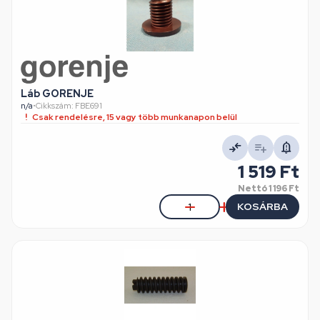
Láb GORENJE
n/a
•
Cikkszám: FBE691
Csak rendelésre, 15 vagy több munkanapon belül
1 519 Ft
Nettó
1 196 Ft
KOSÁRBA