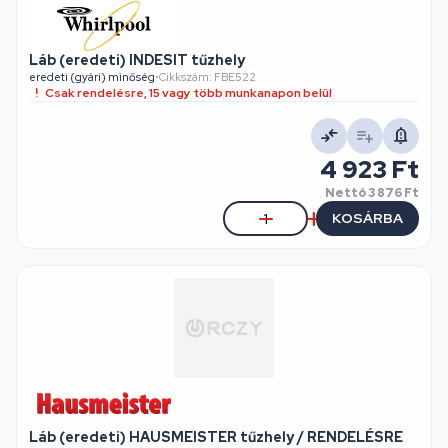
Láb (eredeti) INDESIT tűzhely
eredeti (gyári) minőség
•
Cikkszám: FBE522
Csak rendelésre, 15 vagy több munkanapon belül
4 923 Ft
Nettó
3 876 Ft
KOSÁRBA
Láb (eredeti) HAUSMEISTER tűzhely / RENDELÉSRE