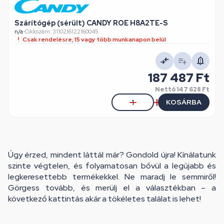
Szárítógép (sérült) CANDY ROE H8A2TE-S
n/a
•
Cikkszám: 3110216122160045
Csak rendelésre, 15 vagy több munkanapon belül
187 487 Ft
Nettó
147 628 Ft
KOSÁRBA
Úgy érzed, mindent láttál már? Gondold újra! Kínálatunk
szinte végtelen, és folyamatosan bővül a legújabb és
legkeresettebb termékekkel. Ne maradj le semmiről!
Görgess tovább, és merülj el a választékban – a
következő kattintás akár a tökéletes találat is lehet!