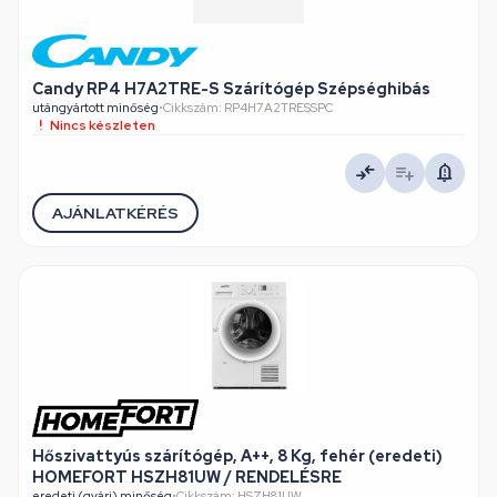
Candy RP4 H7A2TRE-S Szárítógép Szépséghibás
utángyártott minőség
•
Cikkszám: RP4H7A2TRESSPC
Nincs készleten
AJÁNLATKÉRÉS
Hőszivattyús szárítógép, A++, 8 Kg, fehér (eredeti)
HOMEFORT HSZH81UW / RENDELÉSRE
eredeti (gyári) minőség
•
Cikkszám: HSZH81UW