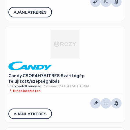
AJÁNLATKÉRÉS
Candy CSOE4H7A1TBES Szárítógép
felújított/szépséghibás
utángyártott minőség
•
Cikkszám: CSOE4H7A1TBESSPC
Nincs készleten
AJÁNLATKÉRÉS