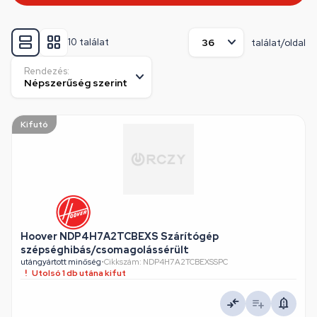
10 találat
találat/oldal
Rendezés:
Kifutó
Hoover NDP4H7A2TCBEXS Szárítógép
szépséghibás/csomagolássérült
utángyártott minőség
•
Cikkszám: NDP4H7A2TCBEXSSPC
Utolsó 1 db utána kifut