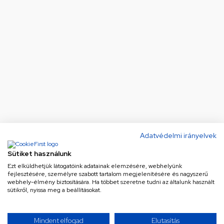
Adatvédelmi irányelvek
Sütiket használunk
Ezt elküldhetjük látogatóink adatainak elemzésére, webhelyünk
fejlesztésére, személyre szabott tartalom megjelenítésére és nagyszerű
webhely-élmény biztosítására. Ha többet szeretne tudni az általunk használt
sütikről, nyissa meg a beállításokat.
Ne maradj le a legjobb
Mindent elfogad
Elutasítás