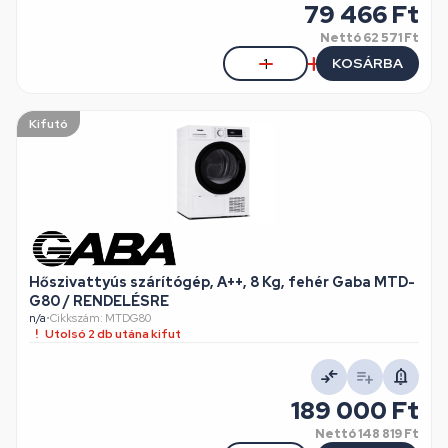
79 466 Ft
Nettó
62 571 Ft
KOSÁRBA
Kifutó
Hőszivattyús szárítógép, A++, 8 Kg, fehér Gaba MTD-
G80 / RENDELÉSRE
n/a
•
Cikkszám: MTDG80
Utolsó 2 db utána kifut
189 000 Ft
Nettó
148 819 Ft