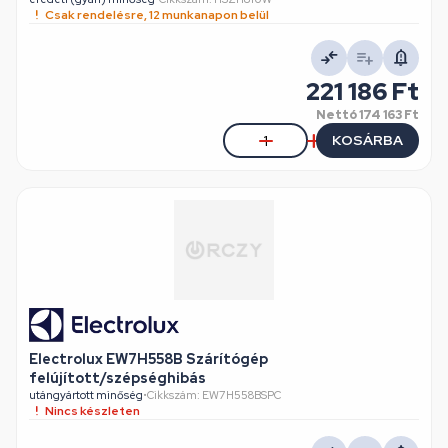
Csak rendelésre, 12 munkanapon belül
221 186 Ft
Nettó
174 163 Ft
KOSÁRBA
Electrolux EW7H558B Szárítógép
felújított/szépséghibás
utángyártott minőség
•
Cikkszám: EW7H558BSPC
Nincs készleten