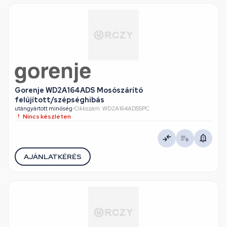
Gorenje WD2A164ADS Mosószárító
felújított/szépséghibás
utángyártott minőség
•
Cikkszám: WD2A164ADSSPC
Nincs készleten
AJÁNLATKÉRÉS