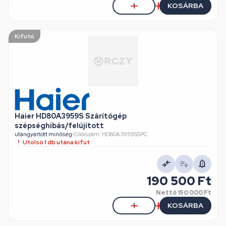
KOSÁRBA
Kifutó
Haier HD80A3959S Szárítógép
szépséghibás/felújított
utángyártott minőség
•
Cikkszám: HD80A3959SSPC
Utolsó 1 db utána kifut
190 500 Ft
Nettó
150 000 Ft
KOSÁRBA