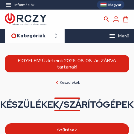
Magyar
Információk
Kategóriák
Menü
FIGYELEM! Üzleteink 2026. 08. 08-án ZÁRVA
tartanak!
Készülékek
KÉSZÜLÉKEK/SZÁRÍTÓGÉPEK
Szűrések