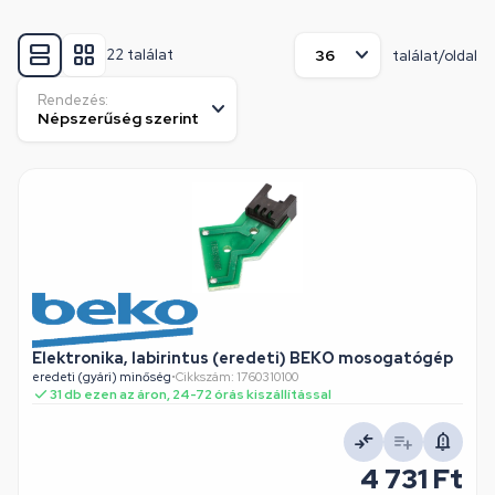
22 találat
találat/oldal
Rendezés:
Elektronika, labirintus (eredeti) BEKO mosogatógép
eredeti (gyári) minőség
•
Cikkszám: 1760310100
31 db ezen az áron, 24-72 órás kiszállítással
4 731 Ft