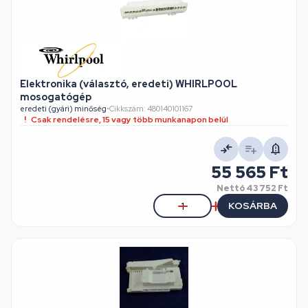
Elektronika (választó, eredeti) WHIRLPOOL
mosogatógép
eredeti (gyári) minőség
•
Cikkszám: 480140101167
Csak rendelésre, 15 vagy több munkanapon belül
55 565 Ft
Nettó
43 752 Ft
KOSÁRBA