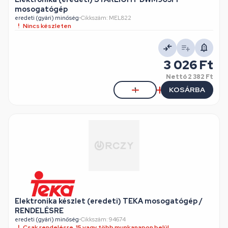
mosogatógép
eredeti (gyári) minőség
•
Cikkszám: MEL822
Nincs készleten
3 026 Ft
Nettó
2 382 Ft
KOSÁRBA
Elektronika készlet (eredeti) TEKA mosogatógép /
RENDELÉSRE
eredeti (gyári) minőség
•
Cikkszám: 94674
Csak rendelésre, 15 vagy több munkanapon belül