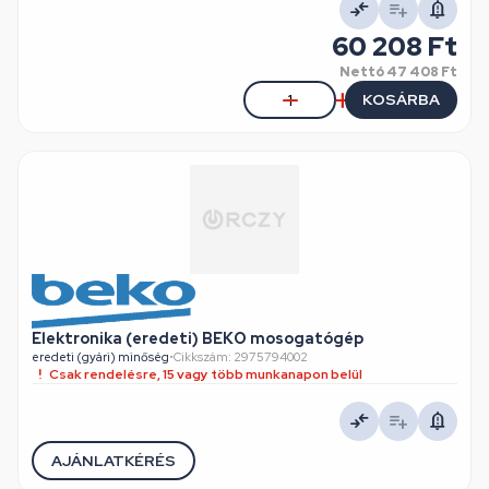
60 208 Ft
Nettó
47 408 Ft
KOSÁRBA
Elektronika (eredeti) BEKO mosogatógép
eredeti (gyári) minőség
•
Cikkszám: 2975794002
Csak rendelésre, 15 vagy több munkanapon belül
AJÁNLATKÉRÉS