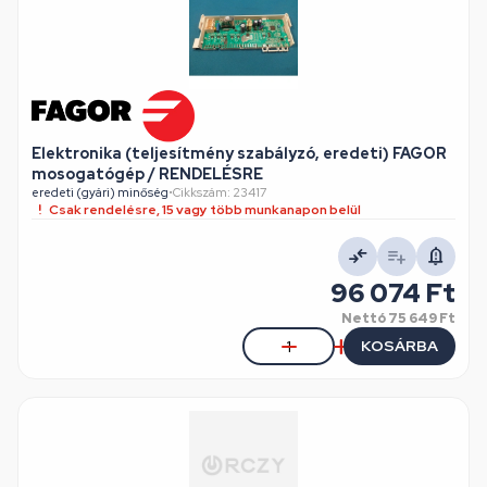
Elektronika (teljesítmény szabályzó, eredeti) FAGOR
mosogatógép / RENDELÉSRE
eredeti (gyári) minőség
•
Cikkszám: 23417
Csak rendelésre, 15 vagy több munkanapon belül
96 074 Ft
Nettó
75 649 Ft
KOSÁRBA