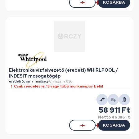
KOSÁRBA
Elektronika vízfelvezető (eredeti) WHIRLPOOL /
INDESIT mosogatógép
eredeti (gyári) minőség
•
Cikkszám: 826
Csak rendelésre, 15 vagy több munkanapon belül
58 911 Ft
Nettó
46 386 Ft
KOSÁRBA