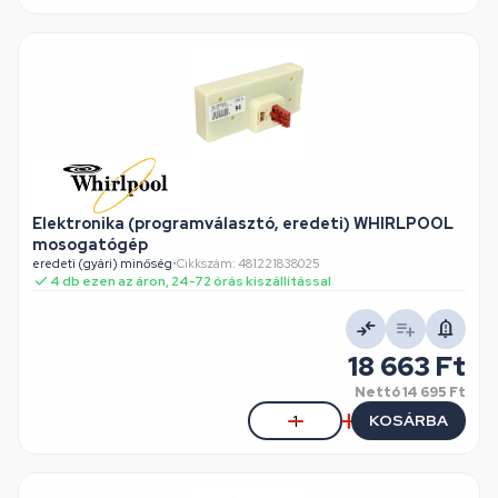
Elektronika (programválasztó, eredeti) WHIRLPOOL
mosogatógép
eredeti (gyári) minőség
•
Cikkszám: 481221838025
4 db ezen az áron, 24-72 órás kiszállítással
18 663 Ft
Nettó
14 695 Ft
KOSÁRBA