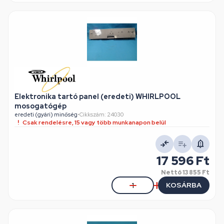
Elektronika tartó panel (eredeti) WHIRLPOOL
mosogatógép
eredeti (gyári) minőség
•
Cikkszám: 24030
Csak rendelésre, 15 vagy több munkanapon belül
17 596 Ft
Nettó
13 855 Ft
KOSÁRBA