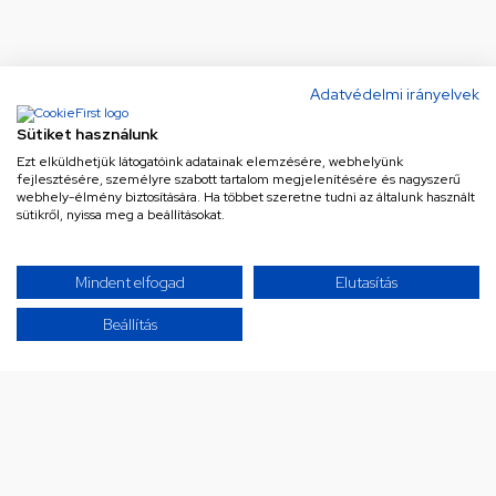
Adatvédelmi irányelvek
Sütiket használunk
Ezt elküldhetjük látogatóink adatainak elemzésére, webhelyünk
fejlesztésére, személyre szabott tartalom megjelenítésére és nagyszerű
webhely-élmény biztosítására. Ha többet szeretne tudni az általunk használt
sütikről, nyissa meg a beállításokat.
Ne maradj le a legjobb
Mindent elfogad
Elutasítás
ajánlatokról!
Beállítás
Iratkozz fel hírlevelünkre a különleges
ajánlatainkért!
Az Általános Szerződési Feltételek és az
Adatvédelmi Tájékoztató megismerését