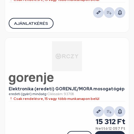
AJÁNLATKÉRÉS
Elektronika (eredeti) GORENJE/MORA mosogatógép
eredeti (gyári) minőség
•
Cikkszám: 93708
Csak rendelésre, 15 vagy több munkanapon belül
15 312 Ft
Nettó
12 057 Ft