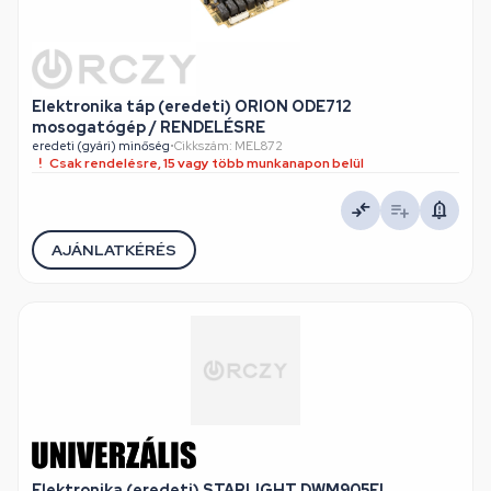
Elektronika táp (eredeti) ORION ODE712
mosogatógép / RENDELÉSRE
eredeti (gyári) minőség
•
Cikkszám: MEL872
Csak rendelésre, 15 vagy több munkanapon belül
AJÁNLATKÉRÉS
Elektronika (eredeti) STARLIGHT DWM905FI