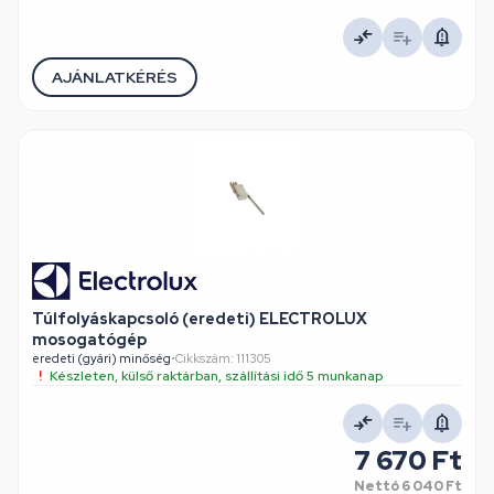
AJÁNLATKÉRÉS
Túlfolyáskapcsoló (eredeti) ELECTROLUX
mosogatógép
eredeti (gyári) minőség
•
Cikkszám: 111305
Készleten, külső raktárban, szállítási idő 5 munkanap
7 670 Ft
Nettó
6 040 Ft