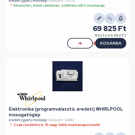
eredeti (gyári) minőség
•
Cikkszám: 35528
Készleten, külső raktárban, szállítási idő 5 munkanap
69 825 Ft
Nettó
54 980 Ft
KOSÁRBA
Elektronika (programválasztó, eredeti) WHIRLPOOL
mosogatógép
eredeti (gyári) minőség
•
Cikkszám: 34883
Csak rendelésre, 15 vagy több munkanapon belül