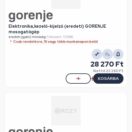
Elektronika,kezelő-kijelző (eredeti) GORENJE
mosogatógép
eredeti (gyári) minőség
•
Cikkszám: 113988
Csak rendelésre, 15 vagy több munkanapon belül
28 270 Ft
Nettó
22 260 Ft
KOSÁRBA