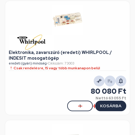
Elektronika, zavarszűrő (eredeti) WHIRLPOOL /
INDESIT mosogatógép
eredeti (gyári) minőség
•
Cikkszám: 73003
Csak rendelésre, 15 vagy több munkanapon belül
80 080 Ft
Nettó
63 055 Ft
KOSÁRBA