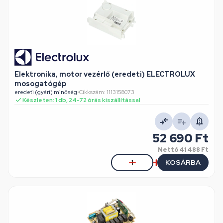
Elektronika, motor vezérlő (eredeti) ELECTROLUX
mosogatógép
eredeti (gyári) minőség
•
Cikkszám: 1113158073
Készleten: 1 db, 24-72 órás kiszállítással
52 690 Ft
Nettó
41 488 Ft
KOSÁRBA