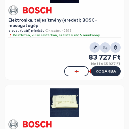
Elektronika, teljesítmény (eredeti) BOSCH
mosogatógép
eredeti (gyári) minőség
•
Cikkszám: 40595
Készleten, külső raktárban, szállítási idő 5 munkanap
83 727 Ft
Nettó
65 927 Ft
KOSÁRBA