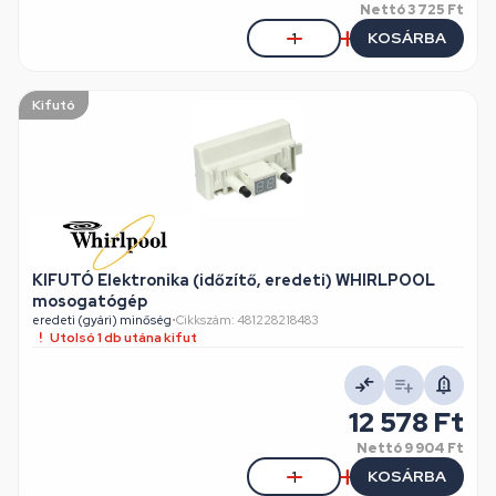
Nettó
3 725 Ft
KOSÁRBA
Kifutó
KIFUTÓ Elektronika (időzítő, eredeti) WHIRLPOOL
mosogatógép
eredeti (gyári) minőség
•
Cikkszám: 481228218483
Utolsó 1 db utána kifut
12 578 Ft
Nettó
9 904 Ft
KOSÁRBA