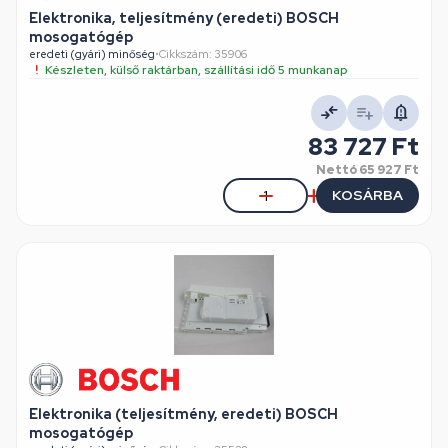
Elektronika, teljesítmény (eredeti) BOSCH
mosogatógép
eredeti (gyári) minőség
•
Cikkszám: 35906
Készleten, külső raktárban, szállítási idő 5 munkanap
83 727 Ft
Nettó
65 927 Ft
KOSÁRBA
Elektronika (teljesítmény, eredeti) BOSCH
mosogatógép