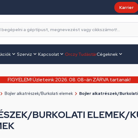
Karrier
kciók
Szerviz
Kapcsolat
Orczy Tudástár
Cégeknek
FIGYELEM! Üzleteink 2026. 08. 08-án ZÁRVA tartanak!
Bojler alkatrészek/Burkolati elemek
Bojler alkatrészek/Burkolat
ÉSZEK/BURKOLATI ELEMEK/
MEK