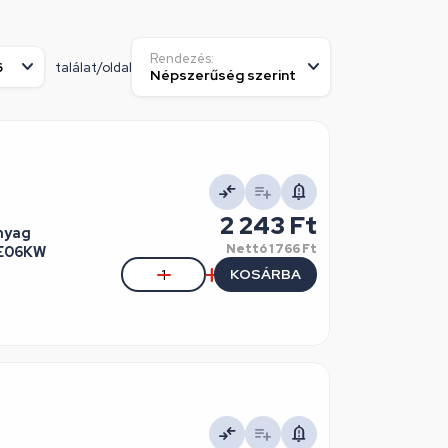
Rendezés:
találat/oldal
2 243 Ft
nyag
Nettó
1 766 Ft
0E06KW
KOSÁRBA