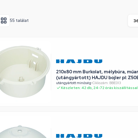
55 találat
210x80 mm Burkolat, mélybúra, műa
(utángyártott) HAJDU bojler pl: Z5
utángyártott minőség
•
Cikkszám: BBE013
Készleten: 42 db, 24-72 órás kiszállítással