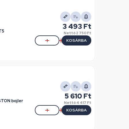
3 493 Ft
T5
Nettó
2 750 Ft
KOSÁRBA
5 610 Ft
ISTON bojler
Nettó
4 417 Ft
KOSÁRBA