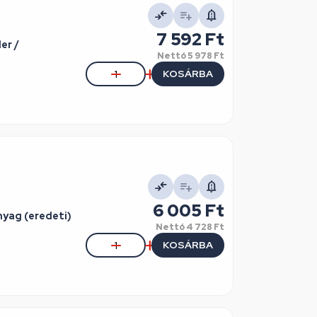
7 592 Ft
er /
Nettó
5 978 Ft
KOSÁRBA
6 005 Ft
yag (eredeti)
Nettó
4 728 Ft
KOSÁRBA