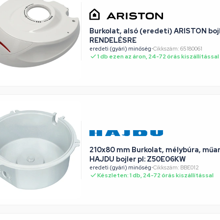
Burkolat, alsó (eredeti) ARISTON bojl
RENDELÉSRE
eredeti (gyári) minőség
•
Cikkszám: 65180061
1 db ezen az áron, 24-72 órás kiszállítással
210x80 mm Burkolat, mélybúra, műan
HAJDU bojler pl: Z50E06KW
eredeti (gyári) minőség
•
Cikkszám: BBE012
Készleten: 1 db, 24-72 órás kiszállítással