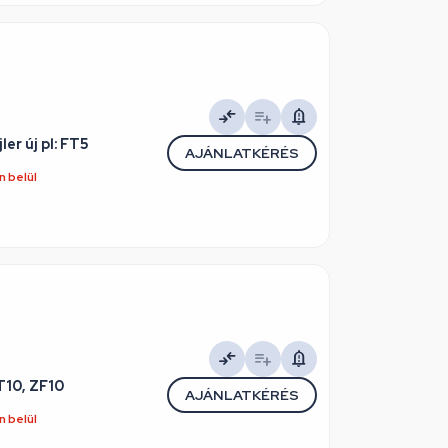
er új pl: FT5
AJÁNLATKÉRÉS
 belül
T10, ZF10
AJÁNLATKÉRÉS
 belül