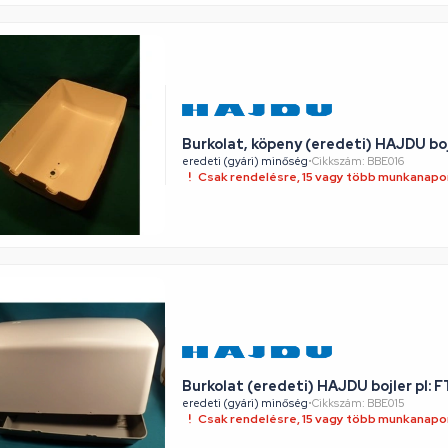
Burkolat, köpeny (eredeti) HAJDU bojl
eredeti (gyári) minőség
•
Cikkszám: BBE016
Csak rendelésre, 15 vagy több munkanapon
Burkolat (eredeti) HAJDU bojler pl: F
eredeti (gyári) minőség
•
Cikkszám: BBE015
Csak rendelésre, 15 vagy több munkanapon