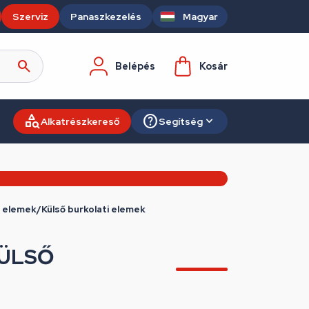
Szerviz
Panaszkezelés
Magyar
Belépés
Kosár
Alkatrészkereső
Segítség
i elemek/Külső burkolati elemek
KÜLSŐ