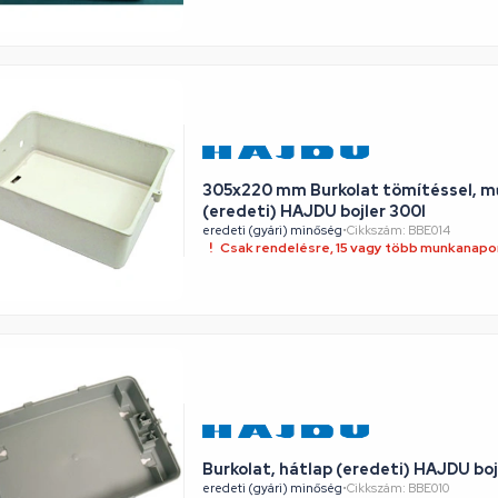
305x220 mm Burkolat tömítéssel, m
(eredeti) HAJDU bojler 300l
eredeti (gyári) minőség
•
Cikkszám: BBE014
Csak rendelésre, 15 vagy több munkanapon
Burkolat, hátlap (eredeti) HAJDU bojl
eredeti (gyári) minőség
•
Cikkszám: BBE010