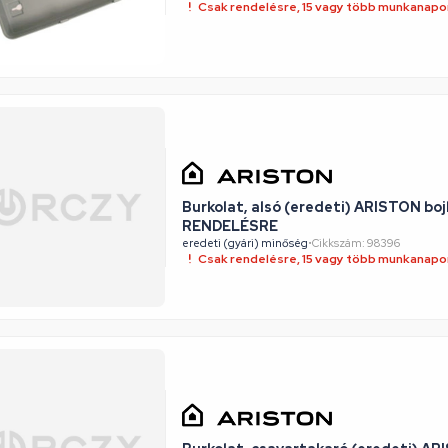
Csak rendelésre, 15 vagy több munkanapon
Burkolat, alsó (eredeti) ARISTON bojl
RENDELÉSRE
eredeti (gyári) minőség
•
Cikkszám: 98396
Csak rendelésre, 15 vagy több munkanapon