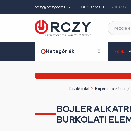
orczy@orczy.com
+36 1 333 0302
Szerviz: +36 1 210 9237
Kategóriák
Főoldal
A
Kezdőoldal
Bojler alkatrészek/
BOJLER ALKATR
BURKOLATI ELE