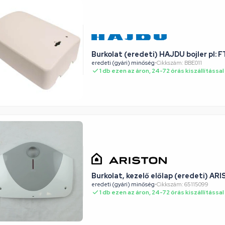
Burkolat (eredeti) HAJDU bojler pl: F
eredeti (gyári) minőség
•
Cikkszám: BBE011
1 db ezen az áron, 24-72 órás kiszállítással
Burkolat, kezelő előlap (eredeti) AR
eredeti (gyári) minőség
•
Cikkszám: 65115099
1 db ezen az áron, 24-72 órás kiszállítással