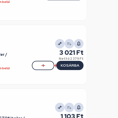
 belül
3 021 Ft
er /
Nettó
2 379 Ft
KOSÁRBA
 belül
1 103 Ft