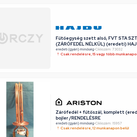
Fűtőegység szett alsó, FVT STA SZ
(ZÁRÓFEDÉL NÉLKÜL) (eredeti) HAJD
eredeti (gyári) minőség
•
Cikkszám: 73032
Csak rendelésre, 15 vagy több munkanapon
Zárófedél + fűtőszál, komplett (er
bojler /RENDELÉSRE
eredeti (gyári) minőség
•
Cikkszám: 15957
Csak rendelésre, 12 munkanapon belül