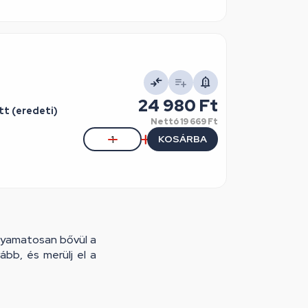
24 980 Ft
tt (eredeti)
Nettó
19 669 Ft
KOSÁRBA
olyamatosan bővül a
bb, és merülj el a