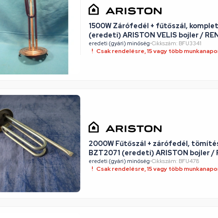
1500W Zárófedél + fűtőszál, komple
(eredeti) ARISTON VELIS bojler / R
eredeti (gyári) minőség
•
Cikkszám: BFU3341
Csak rendelésre, 15 vagy több munkanapon
2000W Fűtőszál + zárófedél, tömítés
BZT2071 (eredeti) ARISTON bojler 
eredeti (gyári) minőség
•
Cikkszám: BFU478
Csak rendelésre, 15 vagy több munkanapon