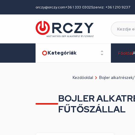
orczy@orczy.com
+36 1 333 0302
Szerviz: +36 1 210 9237
Kategóriák
Főoldal
A
Kezdőoldal
Bojler alkatrészek/
BOJLER ALKATR
FŰTŐSZÁLLAL