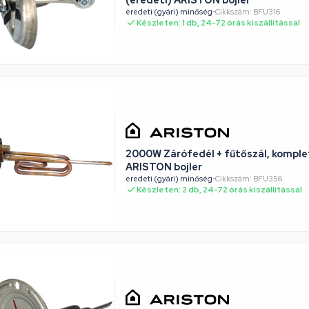
eredeti (gyári) minőség
•
Cikkszám: BFU316
Készleten: 1 db, 24-72 órás kiszállítással
2000W Zárófedél + fűtőszál, komple
ARISTON bojler
eredeti (gyári) minőség
•
Cikkszám: BFU356
Készleten: 2 db, 24-72 órás kiszállítással