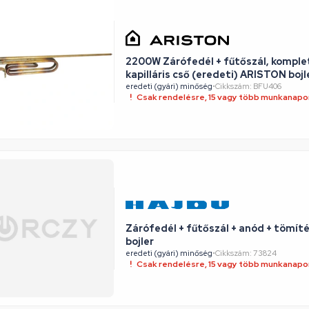
2200W Zárófedél + fűtőszál, komple
kapilláris cső (eredeti) ARISTON bo
eredeti (gyári) minőség
•
Cikkszám: BFU406
Csak rendelésre, 15 vagy több munkanapon
Zárófedél + fűtőszál + anód + tömít
bojler
eredeti (gyári) minőség
•
Cikkszám: 73824
Csak rendelésre, 15 vagy több munkanapon