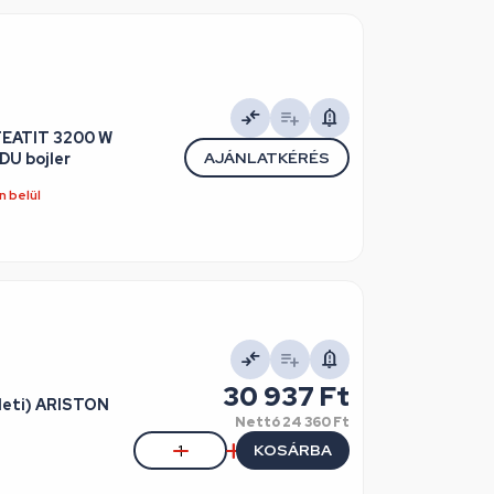
TEATIT 3200 W
AJÁNLATKÉRÉS
U bojler
 belül
30 937 Ft
edeti) ARISTON
Nettó
24 360 Ft
KOSÁRBA