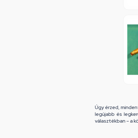
Úgy érzed, mindent
legújabb és legke
választékban – a kö