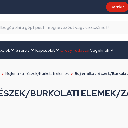
Karrier
kciók
Szerviz
Kapcsolat
Orczy Tudástár
Cégeknek
Bojler alkatrészek/Burkolati elemek
Bojler alkatrészek/Burkolat
ÉSZEK/BURKOLATI ELEMEK/