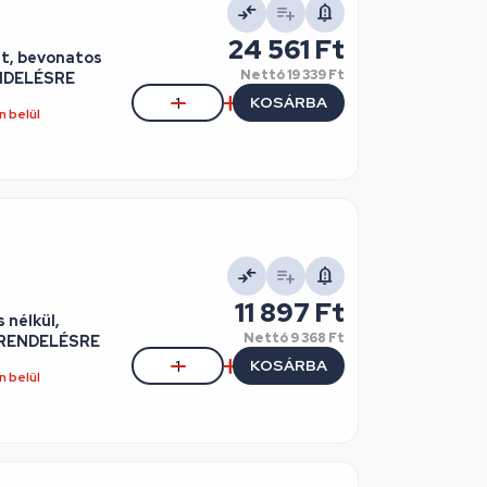
24 561 Ft
tt, bevonatos
Nettó
19 339 Ft
ENDELÉSRE
KOSÁRBA
 belül
11 897 Ft
 nélkül,
Nettó
9 368 Ft
/ RENDELÉSRE
KOSÁRBA
 belül