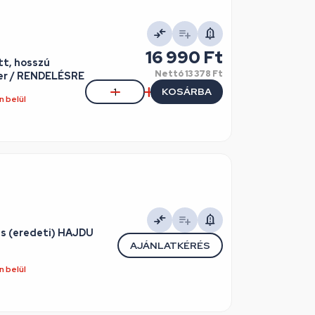
16 990 Ft
tt, hosszú
Nettó
13 378 Ft
jler / RENDELÉSRE
KOSÁRBA
 belül
és (eredeti) HAJDU
AJÁNLATKÉRÉS
 belül