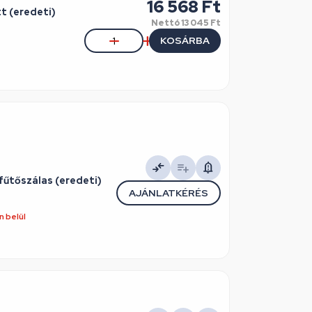
16 568 Ft
t (eredeti)
Nettó
13 045 Ft
KOSÁRBA
űtőszálas (eredeti)
AJÁNLATKÉRÉS
 belül