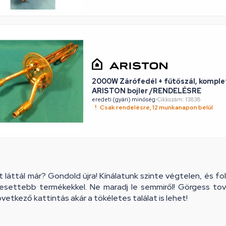
2000W Zárófedél + fűtőszál, komple
ARISTON bojler /RENDELÉSRE
eredeti (gyári) minőség
•
Cikkszám: 13838
Csak rendelésre, 12 munkanapon belül
 láttál már? Gondold újra! Kínálatunk szinte végtelen, és f
resettebb termékekkel. Ne maradj le semmiről! Görgess tová
vetkező kattintás akár a tökéletes találat is lehet!