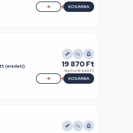
KOSÁRBA
19 870 Ft
tt (eredeti)
Nettó
15 646 Ft
KOSÁRBA