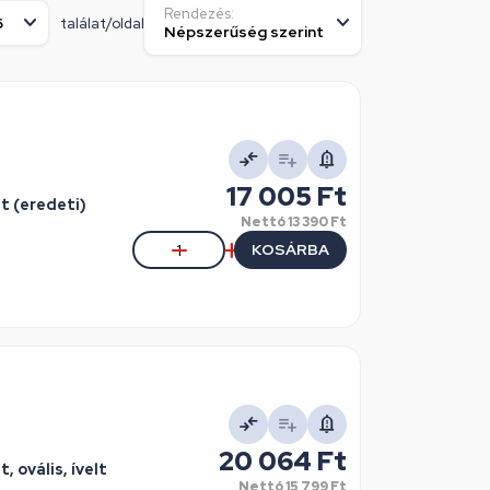
Rendezés:
találat/oldal
17 005 Ft
t (eredeti)
Nettó
13 390 Ft
KOSÁRBA
20 064 Ft
 ovális, ívelt
Nettó
15 799 Ft