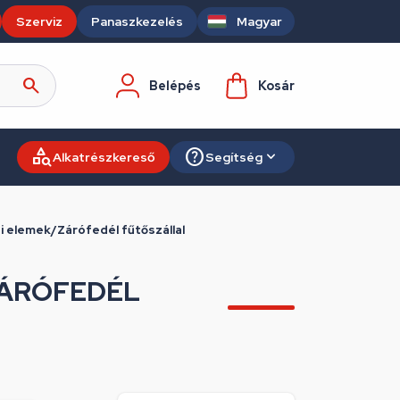
Szerviz
Panaszkezelés
Magyar
Belépés
Kosár
Alkatrészkereső
Segítség
i elemek/Zárófedél fűtőszállal
ZÁRÓFEDÉL