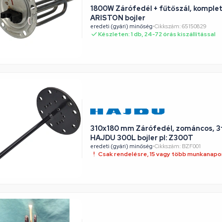
1800W Zárófedél + fűtőszál, komplet
ARISTON bojler
eredeti (gyári) minőség
•
Cikkszám: 65150829
Készleten: 1 db, 24-72 órás kiszállítással
310x180 mm Zárófedél, zománcos, 3f
HAJDU 300L bojler pl: Z300T
eredeti (gyári) minőség
•
Cikkszám: BZF001
Csak rendelésre, 15 vagy több munkanapon