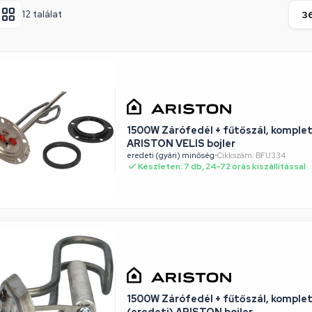
12 találat
1500W Zárófedél + fűtőszál, komplet
ARISTON VELIS bojler
eredeti (gyári) minőség
•
Cikkszám: BFU334
Készleten: 7 db, 24-72 órás kiszállítással
1500W Zárófedél + fűtőszál, komplett,
(eredeti) ARISTON bojler