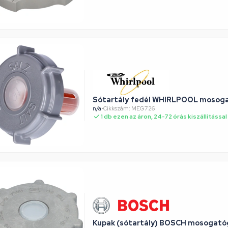
Sótartály fedél WHIRLPOOL mosog
n/a
•
Cikkszám: MEG726
1 db ezen az áron, 24-72 órás kiszállítással
Kupak (sótartály) BOSCH mosogat