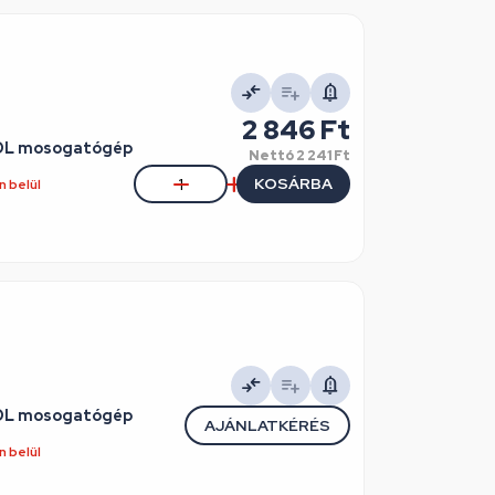
2 846 Ft
OOL mosogatógép
Nettó
2 241 Ft
KOSÁRBA
 belül
OOL mosogatógép
AJÁNLATKÉRÉS
 belül