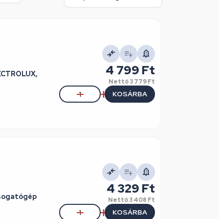
4 799 Ft
ELECTROLUX,
Nettó
3 779 Ft
KOSÁRBA
4 329 Ft
osogatógép
Nettó
3 408 Ft
KOSÁRBA