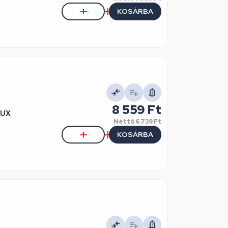
KOSÁRBA
8 559 Ft
LUX
Nettó
6 739 Ft
KOSÁRBA