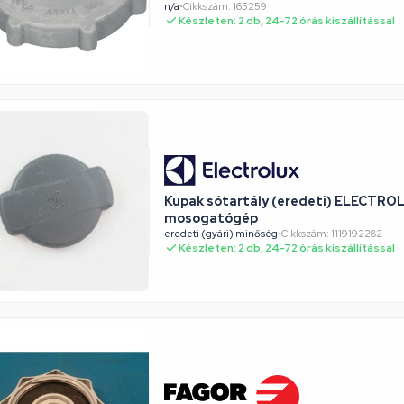
n/a
•
Cikkszám: 165259
Készleten: 2 db, 24-72 órás kiszállítással
Kupak sótartály (eredeti) ELECTRO
mosogatógép
eredeti (gyári) minőség
•
Cikkszám: 1119192282
Készleten: 2 db, 24-72 órás kiszállítással