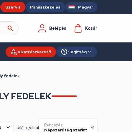
Szerviz
Panaszkezelés
Magyar
Belépés
Kosár
Alkatrészkereső
Segítség
y fedelek
Y FEDELEK
Rendezés:
találat/oldal