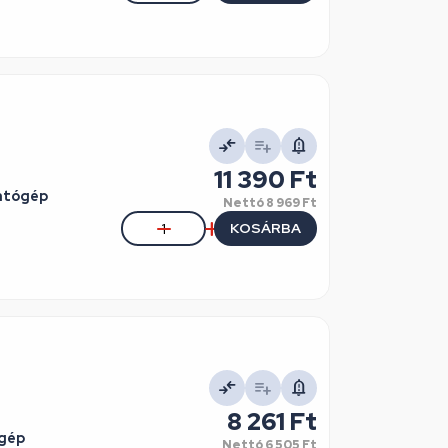
11 390 Ft
atógép
Nettó
8 969 Ft
KOSÁRBA
8 261 Ft
ógép
Nettó
6 505 Ft