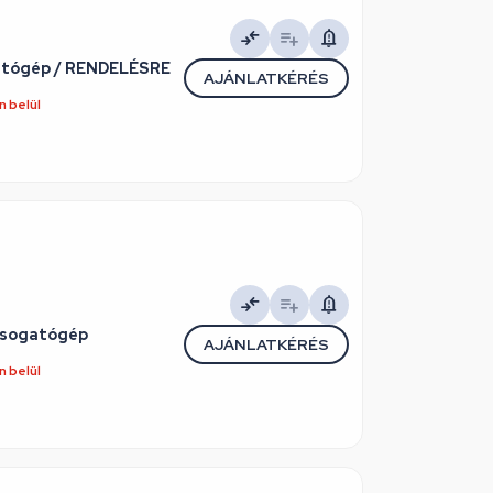
gatógép / RENDELÉSRE
AJÁNLATKÉRÉS
 belül
osogatógép
AJÁNLATKÉRÉS
 belül