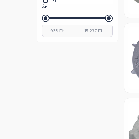
n/a
Ár