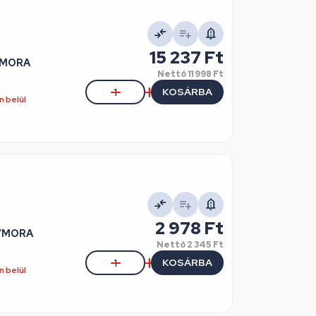
15 237 Ft
E/MORA
Nettó
11 998 Ft
KOSÁRBA
 belül
2 978 Ft
E/MORA
Nettó
2 345 Ft
KOSÁRBA
 belül