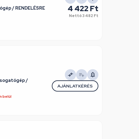
4 422 Ft
tógép / RENDELÉSRE
Nettó
3 482 Ft
osogatógép /
AJÁNLATKÉRÉS
 belül