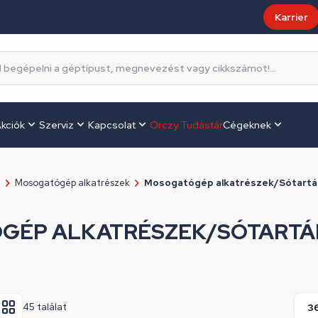
Karrier
kciók
Szerviz
Kapcsolat
Orczy Tudástár
Cégeknek
l
Mosogatógép alkatrészek
Mosogatógép alkatrészek/Sótartál
GÉP ALKATRÉSZEK/SÓTARTÁL
45 találat