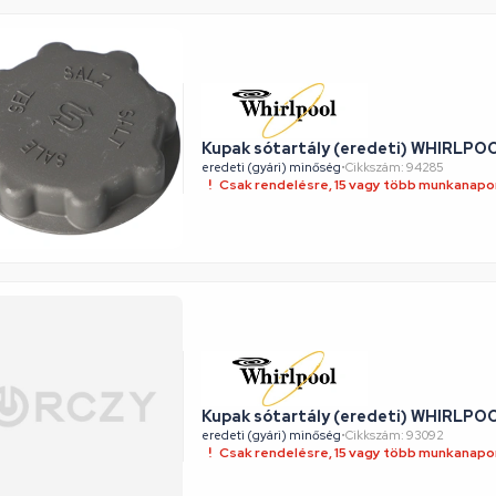
Kupak sótartály (eredeti) WHIRLP
eredeti (gyári) minőség
•
Cikkszám: 94285
Csak rendelésre, 15 vagy több munkanapon
Kupak sótartály (eredeti) WHIRLP
eredeti (gyári) minőség
•
Cikkszám: 93092
Csak rendelésre, 15 vagy több munkanapon