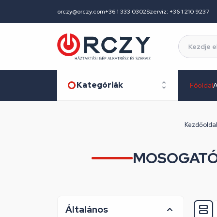
orczy@orczy.com
+36 1 333 0302
Szerviz: +36 1 210 9237
Kategóriák
Főoldal
A
Kezdőolda
MOSOGATÓ
Általános