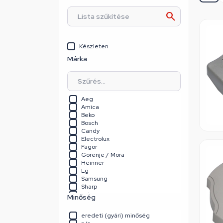
Készleten
Márka
Aeg
Amica
Beko
Bosch
Candy
Electrolux
Fagor
Gorenje / Mora
Heinner
Lg
Samsung
Sharp
Teka
Minőség
Whirlpool
Whirlpool / Indesit
eredeti (gyári) minőség
Zanussi