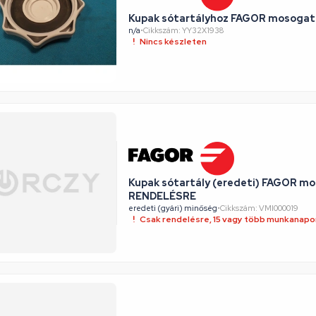
Kupak sótartályhoz FAGOR mosoga
n/a
•
Cikkszám: YY32X1938
Nincs készleten
Kupak sótartály (eredeti) FAGOR m
RENDELÉSRE
eredeti (gyári) minőség
•
Cikkszám: VMI000019
Csak rendelésre, 15 vagy több munkanapon