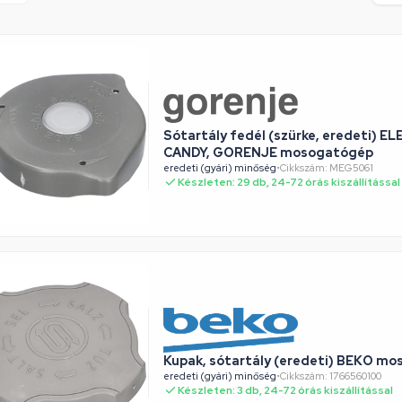
Sótartály fedél (szürke, eredeti) 
CANDY, GORENJE mosogatógép
eredeti (gyári) minőség
•
Cikkszám: MEG5061
Készleten: 29 db, 24-72 órás kiszállítással
Kupak, sótartály (eredeti) BEKO m
eredeti (gyári) minőség
•
Cikkszám: 1766560100
Készleten: 3 db, 24-72 órás kiszállítással