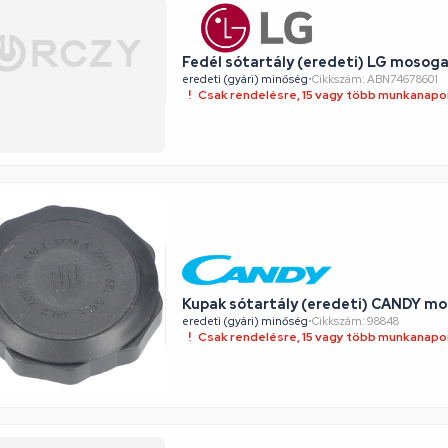
Fedél sótartály (eredeti) LG moso
eredeti (gyári) minőség
•
Cikkszám: ABN74678601
Csak rendelésre, 15 vagy több munkanapon
Kupak sótartály (eredeti) CANDY m
eredeti (gyári) minőség
•
Cikkszám: 98848
Csak rendelésre, 15 vagy több munkanapon