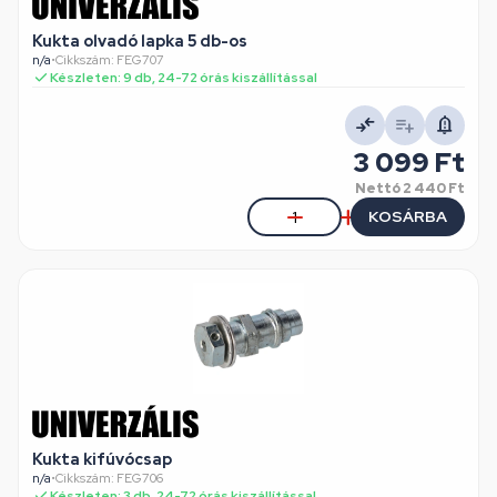
Kukta olvadó lapka 5 db-os
n/a
•
Cikkszám: FEG707
Készleten: 9 db, 24-72 órás kiszállítással
3 099 Ft
Nettó
2 440 Ft
KOSÁRBA
Kukta kifúvócsap
n/a
•
Cikkszám: FEG706
Készleten: 3 db, 24-72 órás kiszállítással