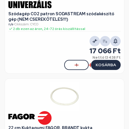
Szódagép CO2 patron SODASTREAM szódakészítő
gép (NEM CSEREKÖTELES!!!)
n/a
•
Cikkszám: CYCO
2 db ezen az áron, 24-72 órás kiszállítással
17 066 Ft
Nettó
13 438 Ft
KOSÁRBA
22 cm Kuktagumi FAGOR, BRANDT kukta