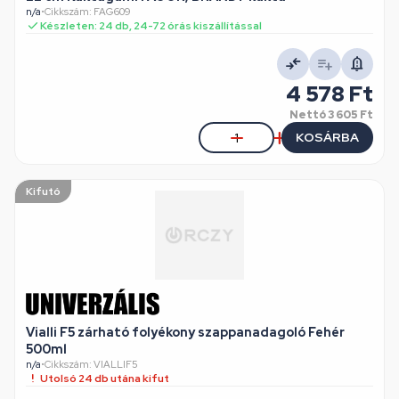
n/a
•
Cikkszám: FAG609
Készleten: 24 db, 24-72 órás kiszállítással
4 578 Ft
Nettó
3 605 Ft
KOSÁRBA
Kifutó
Vialli F5 zárható folyékony szappanadagoló Fehér
500ml
n/a
•
Cikkszám: VIALLIF5
Utolsó 24 db utána kifut