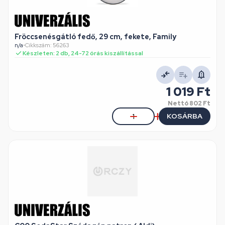
Fröccsenésgátló fedő, 29 cm, fekete, Family
n/a
•
Cikkszám: 56263
Készleten: 2 db, 24-72 órás kiszállítással
1 019 Ft
Nettó
802 Ft
KOSÁRBA