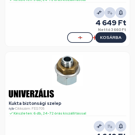
4 649 Ft
Nettó
3 660 Ft
KOSÁRBA
Kukta biztonsági szelep
n/a
•
Cikkszám: FEG705
Készleten: 6 db, 24-72 órás kiszállítással