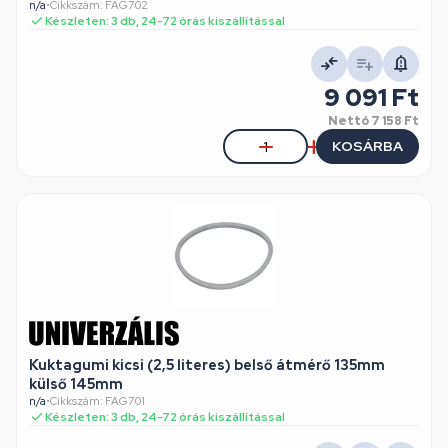
n/a
•
Cikkszám: FAG702
Készleten: 3 db, 24-72 órás kiszállítással
9 091 Ft
Nettó
7 158 Ft
KOSÁRBA
Kuktagumi kicsi (2,5 literes) belső átmérő 135mm
külső 145mm
n/a
•
Cikkszám: FAG701
Készleten: 3 db, 24-72 órás kiszállítással