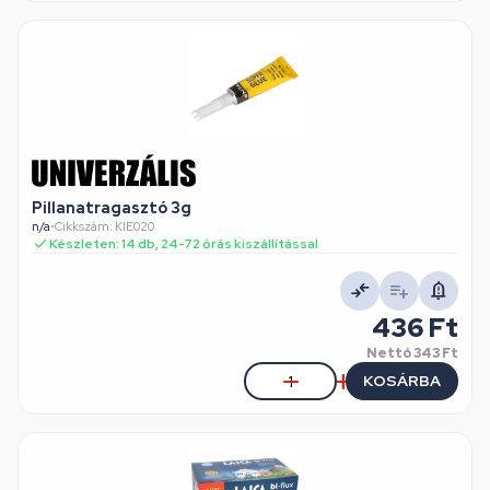
Pillanatragasztó 3g
n/a
•
Cikkszám: KIE020
Készleten: 14 db, 24-72 órás kiszállítással
436 Ft
Nettó
343 Ft
KOSÁRBA