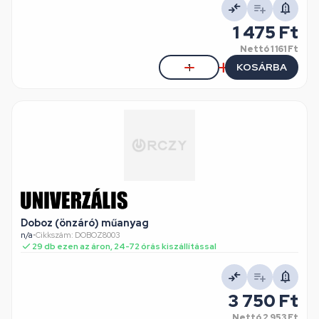
1 475 Ft
Nettó
1 161 Ft
KOSÁRBA
Doboz (önzáró) műanyag
n/a
•
Cikkszám: DOBOZ8003
29 db ezen az áron, 24-72 órás kiszállítással
3 750 Ft
Nettó
2 953 Ft