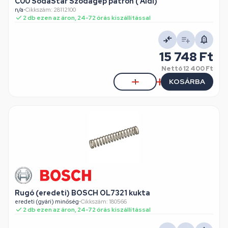
C00 SodaStar Szódagép patron ( Aldi)
n/a
•
Cikkszám: 28112100
2 db ezen az áron, 24-72 órás kiszállítással
15 748 Ft
Nettó
12 400 Ft
KOSÁRBA
Rugó (eredeti) BOSCH OL7321 kukta
eredeti (gyári) minőség
•
Cikkszám: 180566
2 db ezen az áron, 24-72 órás kiszállítással