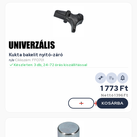
Kukta bakelit nyitó-záró
n/a
•
Cikkszám: FFO701
Készleten: 3 db, 24-72 órás kiszállítással
1 773 Ft
Nettó
1 396 Ft
KOSÁRBA