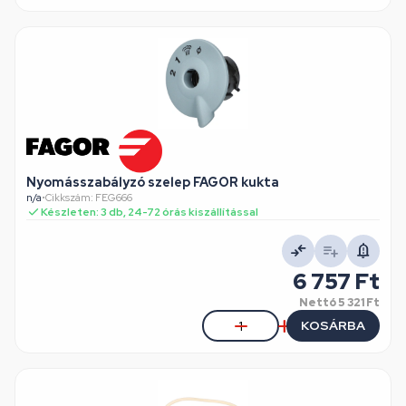
Nyomásszabályzó szelep FAGOR kukta
n/a
•
Cikkszám: FEG666
Készleten: 3 db, 24-72 órás kiszállítással
6 757 Ft
Nettó
5 321 Ft
KOSÁRBA