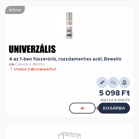
Kifutó
4 az 1-ben fűszerőrlő, rozsdamentes acél, Bewello
n/a
•
Cikkszám: BW1014
Utolsó 3 db utána kifut
5 098 Ft
Nettó
4 014 Ft
KOSÁRBA