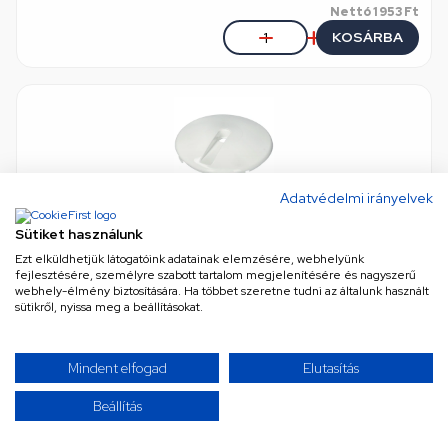
Nettó
1 953 Ft
KOSÁRBA
Adatvédelmi irányelvek
Sütiket használunk
Espresso üvegedény tető, fehér SZARVASI SZV 620
Ezt elküldhetjük látogatóink adatainak elemzésére, webhelyünk
n/a
•
Cikkszám: KIO209
fejlesztésére, személyre szabott tartalom megjelenítésére és nagyszerű
Elérhető lesz: 1 héten belül
webhely-élmény biztosítására. Ha többet szeretne tudni az általunk használt
sütikről, nyissa meg a beállításokat.
1 046 Ft
Mindent elfogad
Elutasítás
Nettó
824 Ft
Beállítás
KOSÁRBA