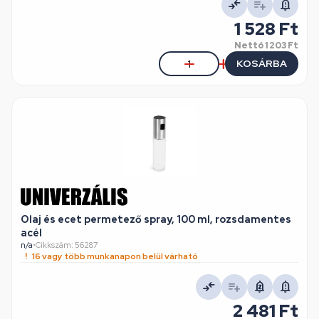
1 528 Ft
Nettó
1 203 Ft
KOSÁRBA
Olaj és ecet permetező spray, 100 ml, rozsdamentes
acél
n/a
•
Cikkszám: 56287
16 vagy több munkanapon belül várható
2 481 Ft