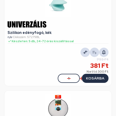
Szilikon edényfogó, kék
n/a
•
Cikkszám: 57279BL
Készleten: 5 db, 24-72 órás kiszállítással
793 Ft
381 Ft
Nettó
300 Ft
KOSÁRBA