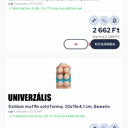
n/a
•
Cikkszám: 57535G
Készleten: 6 db, 24-72 órás kiszállítással
2 662 Ft
Nettó
2 096 Ft
KOSÁRBA
Szilikon muffin sűtőforma, 30x19x4,1 cm, Bewello
n/a
•
Cikkszám: 57534P
2 db ezen az áron, 24-72 órás kiszállítással