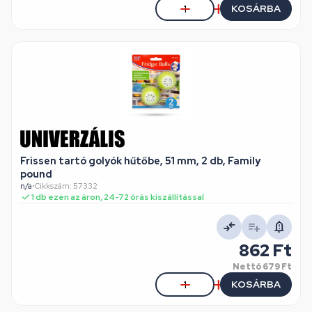
KOSÁRBA
Frissen tartó golyók hűtőbe, 51 mm, 2 db, Family
pound
n/a
•
Cikkszám: 57332
1 db ezen az áron, 24-72 órás kiszállítással
862 Ft
Nettó
679 Ft
KOSÁRBA