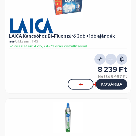
LAICA Kancsóhoz Bi-Flux szűrő 3db +1db ajándék
n/a
•
Cikkszám: F4S
Készleten: 4 db, 24-72 órás kiszállítással
8 239 Ft
Nettó
6 487 Ft
KOSÁRBA