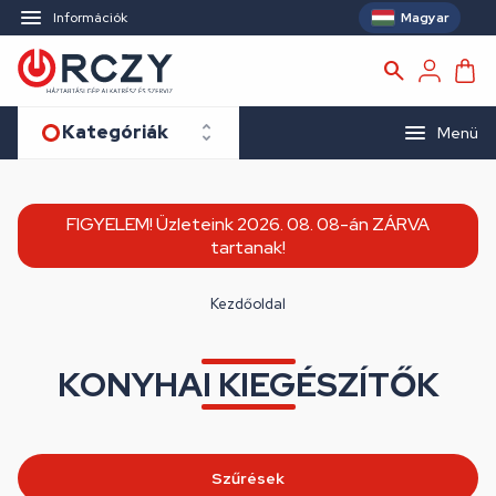
Magyar
Információk
Kategóriák
Menü
FIGYELEM! Üzleteink 2026. 08. 08-án ZÁRVA
tartanak!
Kezdőoldal
KONYHAI KIEGÉSZÍTŐK
Szűrések