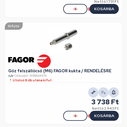
Nettó
1 791 Ft
KOSÁRBA
Kifutó
Gőz felszállócső (M6) FAGOR kukta / RENDELÉSRE
n/a
•
Cikkszám: M18804478
Utolsó 8 db utána kifut
3 738 Ft
Nettó
2 943 Ft
KOSÁRBA