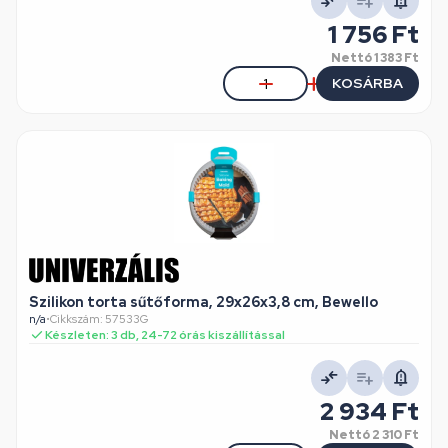
1 756 Ft
Nettó
1 383 Ft
KOSÁRBA
Szilikon torta sűtőforma, 29x26x3,8 cm, Bewello
n/a
•
Cikkszám: 57533G
Készleten: 3 db, 24-72 órás kiszállítással
2 934 Ft
Nettó
2 310 Ft