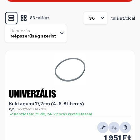
83 találat
találat/oldal
Rendezés:
Kuktagumi 17,2cm (4-6-8 literes)
n/a
•
Cikkszám: FAG709
Készleten: 79 db, 24-72 órás kiszállítással
1 951 Ft