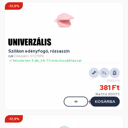
-51,9%
Szilikon edényfogó, rózsaszín
n/a
•
Cikkszám: 57279PK
Készleten: 5 db, 24-72 órás kiszállítással
793 Ft
381 Ft
Nettó
300 Ft
KOSÁRBA
-51,9%