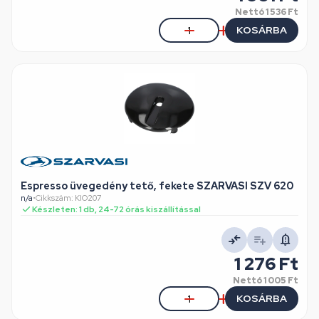
Nettó
1 536 Ft
KOSÁRBA
Espresso üvegedény tető, fekete SZARVASI SZV 620
n/a
•
Cikkszám: KIO207
Készleten: 1 db, 24-72 órás kiszállítással
1 276 Ft
Nettó
1 005 Ft
KOSÁRBA