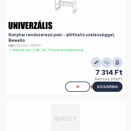
Konyhai rendszerező polc - állítható szélességgel,
Bewello
n/a
•
Cikkszám: BW1011
Készleten: 2 db, 24-72 órás kiszállítással
7 314 Ft
Nettó
5 759 Ft
KOSÁRBA