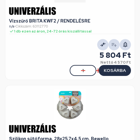
Vízszűrő BRITA KWF2 / RENDELÉSRE
n/a
•
Cikkszám: 63112770
1 db ezen az áron, 24-72 órás kiszállítással
5 804 Ft
Nettó
4 570 Ft
KOSÁRBA
Szilikon sűtőforma, 28x25,7x4,5 cm, Bewello