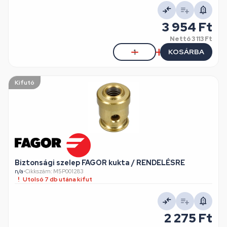
3 954 Ft
Nettó
3 113 Ft
KOSÁRBA
Kifutó
Biztonsági szelep FAGOR kukta / RENDELÉSRE
n/a
•
Cikkszám: M5P001283
Utolsó 7 db utána kifut
2 275 Ft