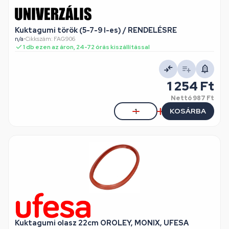
Kuktagumi török (5-7-9 l-es) / RENDELÉSRE
n/a
•
Cikkszám: FAG906
1 db ezen az áron, 24-72 órás kiszállítással
1 254 Ft
Nettó
987 Ft
KOSÁRBA
Kuktagumi olasz 22cm OROLEY, MONIX, UFESA