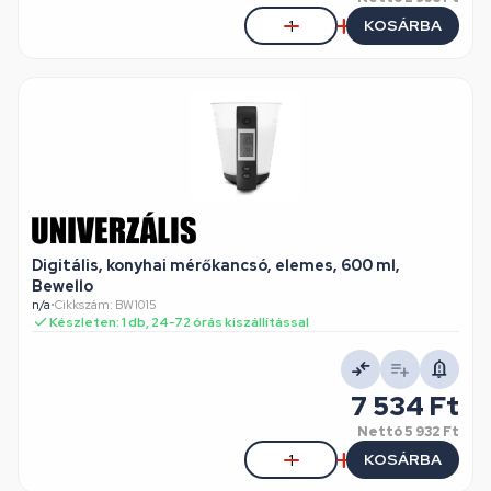
KOSÁRBA
Digitális, konyhai mérőkancsó, elemes, 600 ml,
Bewello
n/a
•
Cikkszám: BW1015
Készleten: 1 db, 24-72 órás kiszállítással
7 534 Ft
Nettó
5 932 Ft
KOSÁRBA