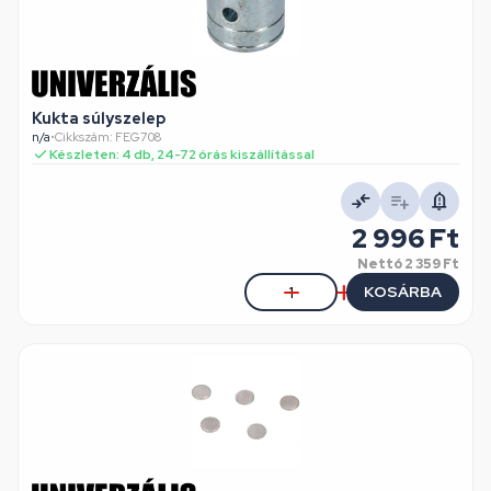
Kukta súlyszelep
n/a
•
Cikkszám: FEG708
Készleten: 4 db, 24-72 órás kiszállítással
2 996 Ft
Nettó
2 359 Ft
KOSÁRBA