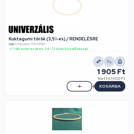
Kuktagumi török (3,5 l-es) / RENDELÉSRE
n/a
•
Cikkszám: FAG9061
1 db ezen az áron, 24-72 órás kiszállítással
1 905 Ft
Nettó
1 500 Ft
KOSÁRBA