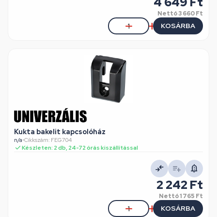
4 649 Ft
Nettó
3 660 Ft
KOSÁRBA
Kukta bakelit kapcsolóház
n/a
•
Cikkszám: FEG704
Készleten: 2 db, 24-72 órás kiszállítással
2 242 Ft
Nettó
1 765 Ft
KOSÁRBA