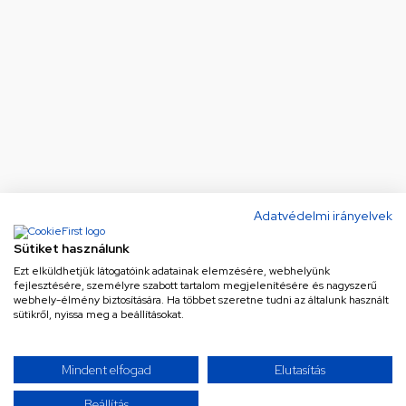
Adatvédelmi irányelvek
Sütiket használunk
Ezt elküldhetjük látogatóink adatainak elemzésére, webhelyünk
fejlesztésére, személyre szabott tartalom megjelenítésére és nagyszerű
webhely-élmény biztosítására. Ha többet szeretne tudni az általunk használt
sütikről, nyissa meg a beállításokat.
Ne maradj le a legjobb
Mindent elfogad
Elutasítás
ajánlatokról!
Beállítás