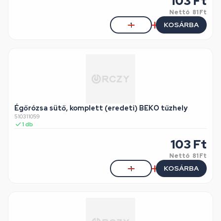
103
Ft
Nettó
81 Ft
KOSÁRBA
Égőrózsa sütő, komplett (eredeti) BEKO tűzhely
510311059
1
db
103
Ft
Nettó
81 Ft
KOSÁRBA