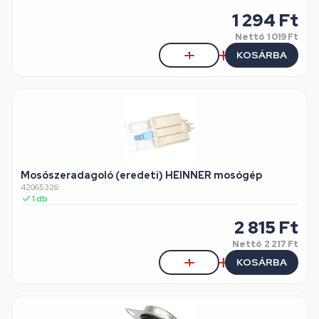
1 294
Ft
Nettó
1 019 Ft
KOSÁRBA
Mosószeradagoló (eredeti) HEINNER mosógép
42065326
1
db
2 815
Ft
Nettó
2 217 Ft
KOSÁRBA