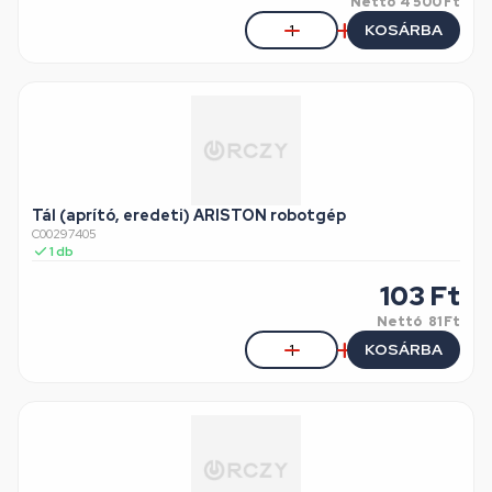
Nettó
4 500 Ft
KOSÁRBA
Tál (aprító, eredeti) ARISTON robotgép
C00297405
1
db
103
Ft
Nettó
81 Ft
KOSÁRBA