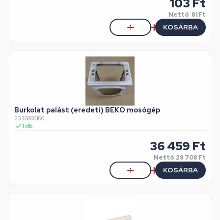
103
Ft
Nettó
81 Ft
KOSÁRBA
Burkolat palást (eredeti) BEKO mosógép
2336800100
1
db
36 459
Ft
Nettó
28 708 Ft
KOSÁRBA