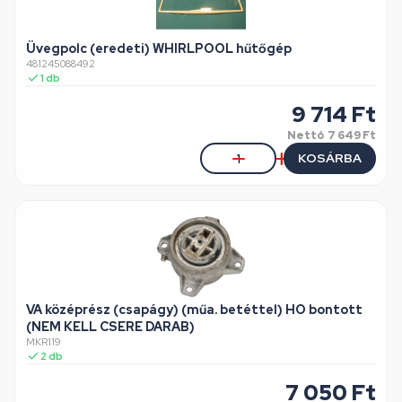
Üvegpolc (eredeti) WHIRLPOOL hűtőgép
481245088492
1
db
9 714
Ft
Nettó
7 649 Ft
KOSÁRBA
VA középrész (csapágy) (műa. betéttel) HO bontott
(NEM KELL CSERE DARAB)
MKR119
2
db
7 050
Ft