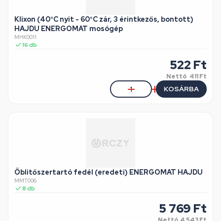
Klixon (40°C nyit - 60°C zár, 3 érintkezős, bontott)
HAJDU ENERGOMAT mosógép
MHK0011
16
db
522
Ft
Nettó
411 Ft
KOSÁRBA
Öblitőszertartó fedél (eredeti) ENERGOMAT HAJDU
MMT006
8
db
5 769
Ft
Nettó
4 543 Ft