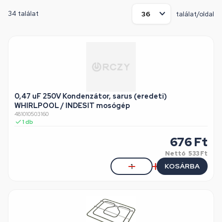
34 találat
találat/oldal
0,47 uF 250V Kondenzátor, sarus (eredeti)
WHIRLPOOL / INDESIT mosógép
481010503160
1
db
676
Ft
Nettó
533 Ft
KOSÁRBA