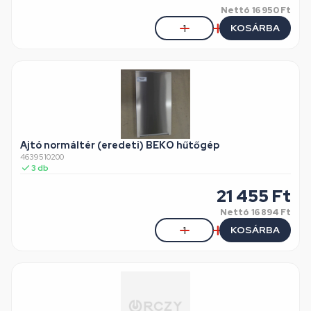
Nettó
16 950 Ft
KOSÁRBA
Ajtó normáltér (eredeti) BEKO hűtőgép
4639510200
3
db
21 455
Ft
Nettó
16 894 Ft
KOSÁRBA