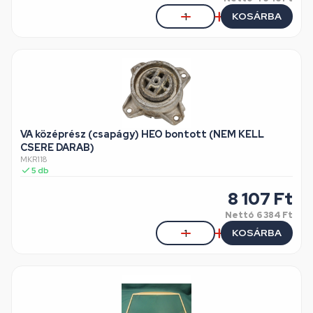
KOSÁRBA
VA középrész (csapágy) HEO bontott (NEM KELL
CSERE DARAB)
MKR118
5
db
8 107
Ft
Nettó
6 384 Ft
KOSÁRBA