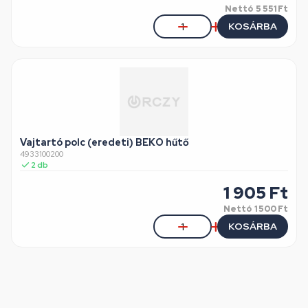
Nettó
5 551 Ft
KOSÁRBA
Vajtartó polc (eredeti) BEKO hűtő
4933100200
2
db
1 905
Ft
Nettó
1 500 Ft
KOSÁRBA