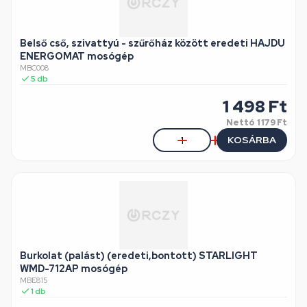
Belső cső, szivattyú - szűrőház között eredeti HAJDU
ENERGOMAT mosógép
MBC008
5
db
1 498
Ft
Nettó
1 179 Ft
KOSÁRBA
Burkolat (palást) (eredeti,bontott) STARLIGHT
WMD-712AP mosógép
MBE815
1
db