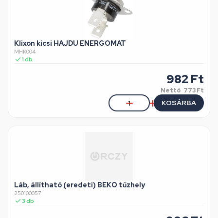
Klixon kicsi HAJDU ENERGOMAT
MHK004
1
db
982
Ft
Nettó
773 Ft
KOSÁRBA
Láb, állítható (eredeti) BEKO tűzhely
250100057
3
db