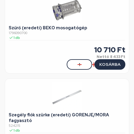
Szűrő (eredeti) BEKO mosogatógép
1796090700
1
db
10 710
Ft
Nettó
8 433 Ft
KOSÁRBA
Szegély fiók szürke (eredeti) GORENJE/MORA
fagyasztó
524215
1
db