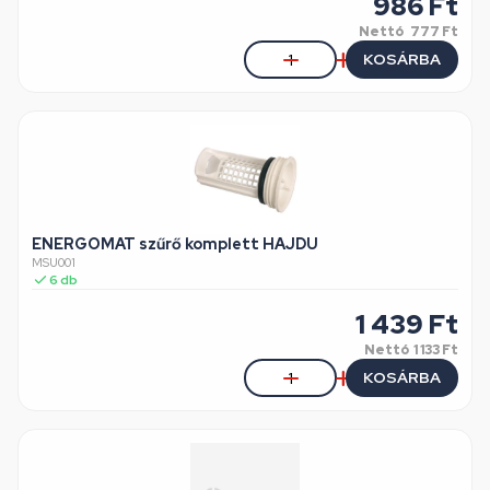
986
Ft
Nettó
777 Ft
KOSÁRBA
ENERGOMAT szűrő komplett HAJDU
MSU001
6
db
1 439
Ft
Nettó
1 133 Ft
KOSÁRBA