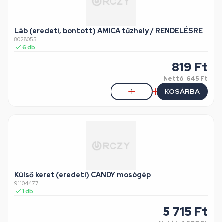
Láb (eredeti, bontott) AMICA tűzhely / RENDELÉSRE
8028055
6
db
819
Ft
Nettó
645 Ft
KOSÁRBA
Külső keret (eredeti) CANDY mosógép
91104477
1
db
5 715
Ft