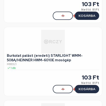
103
Ft
Nettó
81 Ft
KOSÁRBA
Burkolat palást (eredeti) STARLIGHT WMM-
508A/HEINNER HWM-6010E mosógép
MBE821
1
db
103
Ft
Nettó
81 Ft
KOSÁRBA