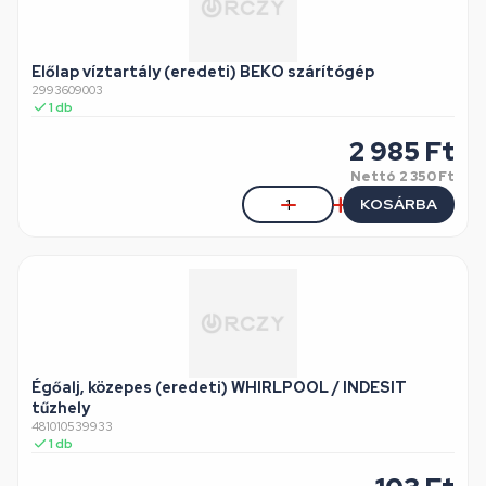
Előlap víztartály (eredeti) BEKO szárítógép
2993609003
1
db
2 985
Ft
Nettó
2 350 Ft
KOSÁRBA
Égőalj, közepes (eredeti) WHIRLPOOL / INDESIT
tűzhely
481010539933
1
db