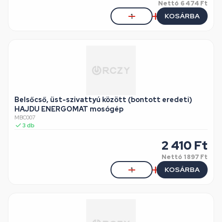
Nettó
6 474 Ft
KOSÁRBA
Belsőcső, üst-szivattyú között (bontott eredeti)
HAJDU ENERGOMAT mosógép
MBC007
3
db
2 410
Ft
Nettó
1 897 Ft
KOSÁRBA