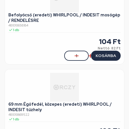
Befolyócső (eredeti) WHIRLPOOL / INDESIT mosógép
/ RENDELÉSRE
481010658184
1
db
104
Ft
Nettó
82 Ft
KOSÁRBA
69 mm Égőfedél, közepes (eredeti) WHIRLPOOL /
INDESIT tűzhely
481010669522
1
db