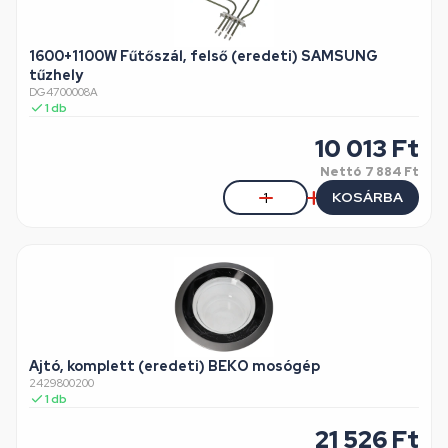
1600+1100W Fűtőszál, felső (eredeti) SAMSUNG
tűzhely
DG4700008A
1
db
10 013
Ft
Nettó
7 884 Ft
KOSÁRBA
Ajtó, komplett (eredeti) BEKO mosógép
2429800200
1
db
21 526
Ft