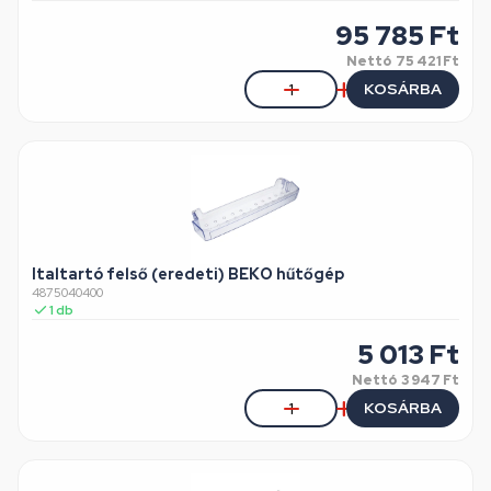
95 785
Ft
Nettó
75 421 Ft
KOSÁRBA
Italtartó felső (eredeti) BEKO hűtőgép
4875040400
1
db
5 013
Ft
Nettó
3 947 Ft
KOSÁRBA