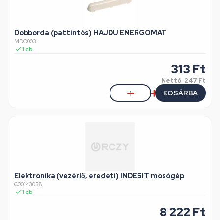
Dobborda (pattintós) HAJDU ENERGOMAT
MDO003
1
db
313
Ft
Nettó
247 Ft
KOSÁRBA
Elektronika (vezérlő, eredeti) INDESIT mosógép
C00143058
1
db
8 222
Ft