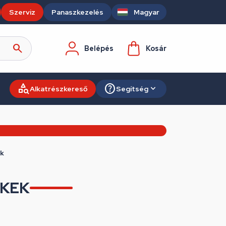
Szerviz
Panaszkezelés
Magyar
Belépés
Kosár
Alkatrészkereső
Segítség
k
ÉKEK