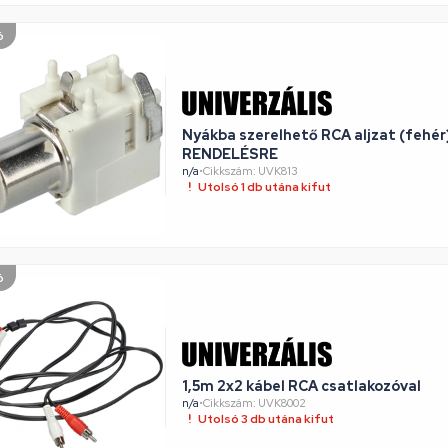
ó
Nyákba szerelhető RCA aljzat (fehér)
RENDELÉSRE
n/a
•
Cikkszám: UVK813
Utolsó 1 db utána kifut
ó
1,5m 2x2 kábel RCA csatlakozóval
n/a
•
Cikkszám: UVK8002
Utolsó 3 db utána kifut