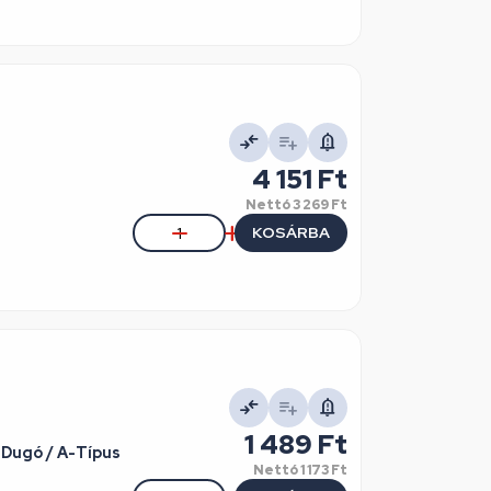
4 151 Ft
Nettó
3 269 Ft
KOSÁRBA
1 489 Ft
 Dugó / A-Típus
Nettó
1 173 Ft