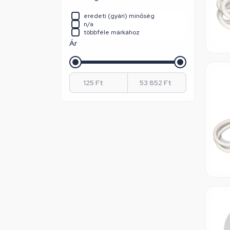
Whirlpool / Indesit
eredeti (gyári) minőség
n/a
többféle márkához
Ár