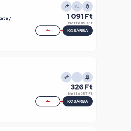
1 091 Ft
kete /
Nettó
859 Ft
KOSÁRBA
326 Ft
Nettó
257 Ft
KOSÁRBA