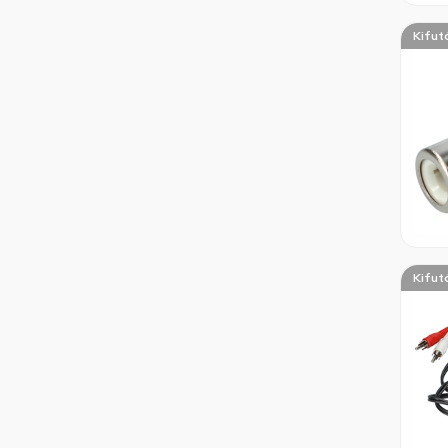
Kifut
Kifut