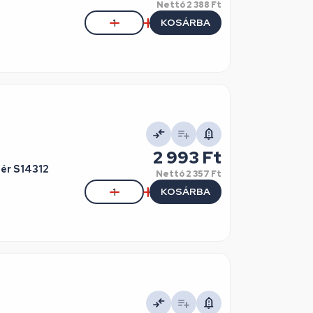
Nettó
2 388 Ft
KOSÁRBA
2 993 Ft
hér S14312
Nettó
2 357 Ft
KOSÁRBA