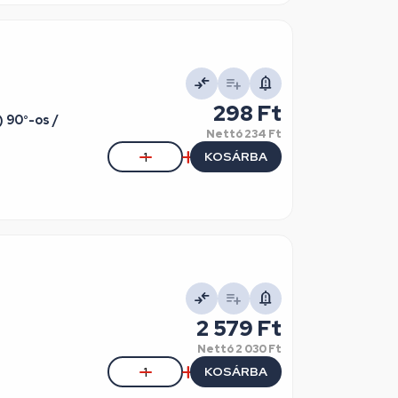
298 Ft
 90°-os /
Nettó
234 Ft
KOSÁRBA
2 579 Ft
Nettó
2 030 Ft
KOSÁRBA