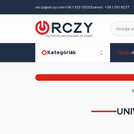
orczy@orczy.com
+36 1 333 0302
Szerviz: +36 1 210 9237
Kategóriák
Főoldal
A
K
UNI