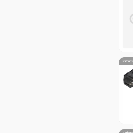
Kifut