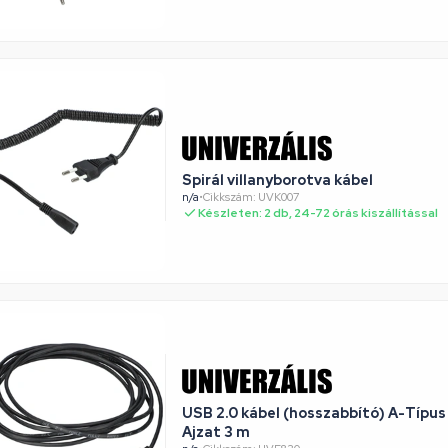
Spirál villanyborotva kábel
n/a
•
Cikkszám: UVK007
Készleten: 2 db, 24-72 órás kiszállítással
USB 2.0 kábel (hosszabbító) A-Típus
Ajzat 3 m