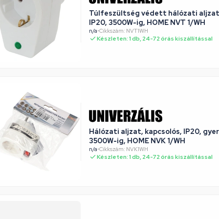
Túlfeszültség védett hálózati aljzat,
IP20, 3500W-ig, HOME NVT 1/WH
n/a
•
Cikkszám: NVT1WH
Készleten: 1 db, 24-72 órás kiszállítással
Hálózati aljzat, kapcsolós, IP20, gy
3500W-ig, HOME NVK 1/WH
n/a
•
Cikkszám: NVK1WH
Készleten: 1 db, 24-72 órás kiszállítással