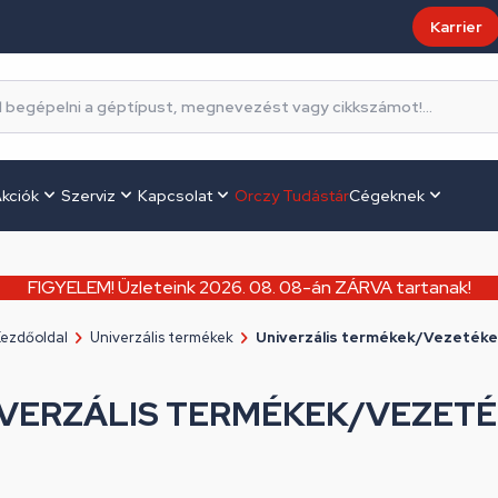
Karrier
kciók
Szerviz
Kapcsolat
Orczy Tudástár
Cégeknek
FIGYELEM! Üzleteink 2026. 08. 08-án ZÁRVA tartanak!
ezdőoldal
Univerzális termékek
Univerzális termékek/Vezetéke
VERZÁLIS TERMÉKEK/VEZET