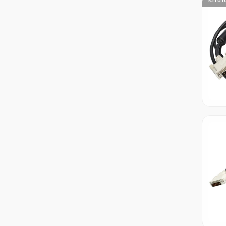
Kifut