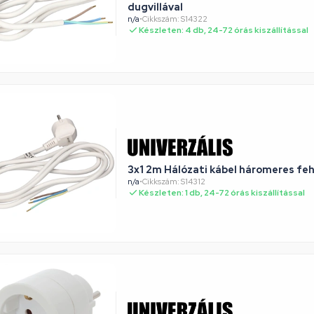
dugvillával
n/a
•
Cikkszám: S14322
Készleten: 4 db, 24-72 órás kiszállítással
3x1 2m Hálózati kábel háromeres fe
n/a
•
Cikkszám: S14312
Készleten: 1 db, 24-72 órás kiszállítással