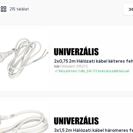
215 találat
2x0,75 2m Hálózati kábel kéteres fe
n/a
•
Cikkszám: S15272
Készleten: 1 db, 24-72 órás kiszállítással
3x1,5 2m Hálózati kábel háromeres fe