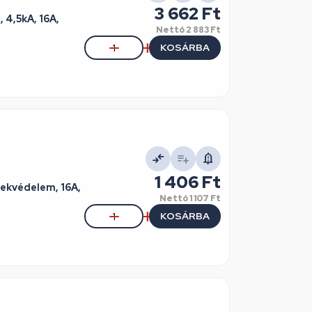
3 662 Ft
 4,5kA, 16A,
Nettó
2 883 Ft
KOSÁRBA
1 406 Ft
erekvédelem, 16A,
Nettó
1 107 Ft
KOSÁRBA