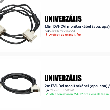
ó
1,5m DVI-DVI monitorkábel (apa, apa)
n/a
•
Cikkszám: UVK9201
Utolsó 1 db utána kifut
2m DVI-DVI monitorkábel (apa, apa)
n/a
•
Cikkszám: UVK920
1 db ezen az áron, 24-72 órás kiszállítással