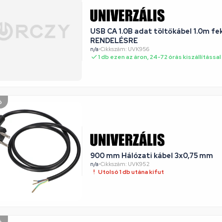
USB CA 1.0B adat töltőkábel 1.0m fe
RENDELÉSRE
n/a
•
Cikkszám: UVK956
1 db ezen az áron, 24-72 órás kiszállítással
ó
900 mm Hálózati kábel 3x0,75 mm
n/a
•
Cikkszám: UVK952
Utolsó 1 db utána kifut