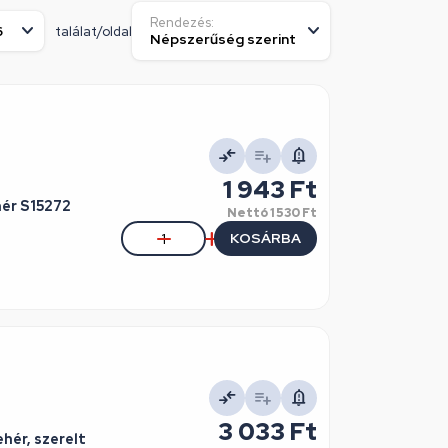
Rendezés:
találat/oldal
1 943 Ft
hér S15272
Nettó
1 530 Ft
KOSÁRBA
3 033 Ft
hér, szerelt