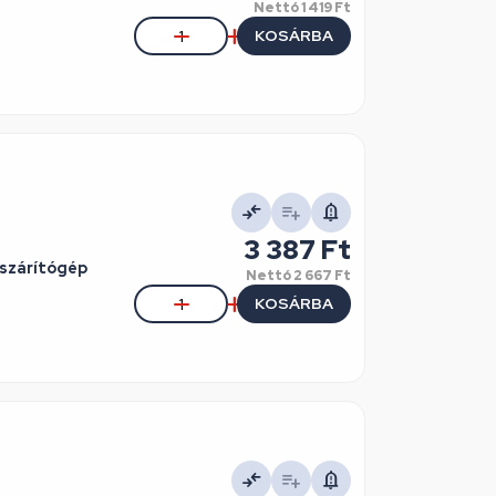
Nettó
1 419 Ft
KOSÁRBA
3 387 Ft
szárítógép
Nettó
2 667 Ft
KOSÁRBA