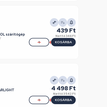
439 Ft
OL szárítógép
Nettó
346 Ft
T
KOSÁRBA
4 498 Ft
TARLIGHT
Nettó
3 542 Ft
KOSÁRBA