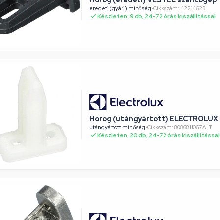
Horog (eredeti) VESTEL szárítógép
eredeti (gyári) minőség
•
Cikkszám: 42214623
Készleten: 9 db, 24-72 órás kiszállítással
Horog (utángyártott) ELECTROLUX 
utángyártott minőség
•
Cikkszám: 8086811067ALT
Készleten: 20 db, 24-72 órás kiszállítással