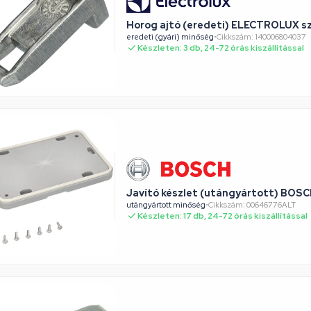
Horog ajtó (eredeti) ELECTROLUX s
eredeti (gyári) minőség
•
Cikkszám: 140006804037
Készleten: 3 db, 24-72 órás kiszállítással
Javító készlet (utángyártott) BOSC
utángyártott minőség
•
Cikkszám: 00646776ALT
Készleten: 17 db, 24-72 órás kiszállítással