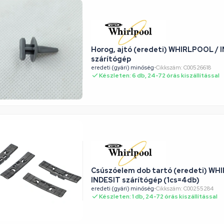
Horog, ajtó (eredeti) WHIRLPOOL / 
szárítógép
eredeti (gyári) minőség
•
Cikkszám: C00526618
Készleten: 6 db, 24-72 órás kiszállítással
Csúszóelem dob tartó (eredeti) WH
INDESIT szárítógép (1cs=4db)
eredeti (gyári) minőség
•
Cikkszám: C00255284
Készleten: 1 db, 24-72 órás kiszállítással