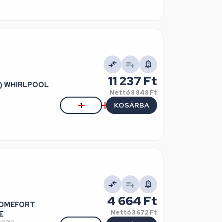
11 237 Ft
ti) WHIRLPOOL
Nettó
8 848 Ft
KOSÁRBA
4 664 Ft
 HOMEFORT
Nettó
3 672 Ft
RE