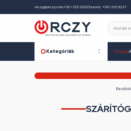
orczy@orczy.com
+36 1 333 0302
Szerviz: +36 1 210 9237
Kategóriák
Főoldal
A
Kezdőol
SZÁRÍTÓG