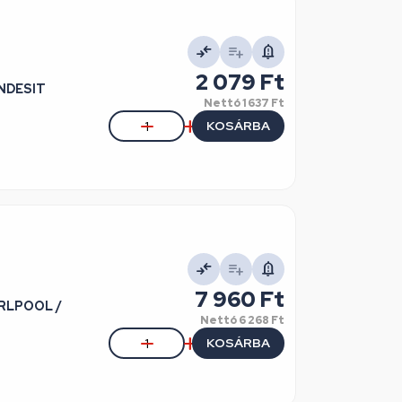
2 079 Ft
INDESIT
Nettó
1 637 Ft
KOSÁRBA
7 960 Ft
IRLPOOL /
Nettó
6 268 Ft
KOSÁRBA