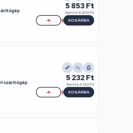
5 853 Ft
zárítógép
Nettó
4 609 Ft
KOSÁRBA
5 232 Ft
H szárítógép
Nettó
4 120 Ft
KOSÁRBA