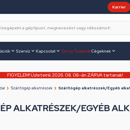
Karrier
kciók
Szerviz
Kapcsolat
Orczy Tudástár
Cégeknek
FIGYELEM! Üzleteink 2026. 08. 08-án ZÁRVA tartanak!
dal
Szárítógép alkatrészek
Szárítógép alkatrészek/Egyéb alka
ÉP ALKATRÉSZEK/EGYÉB AL