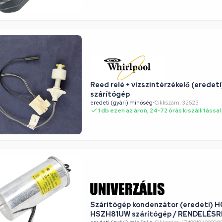
Reed relé + vízszintérzékelő (erede
szárítógép
eredeti (gyári) minőség
•
Cikkszám: 32623
1 db ezen az áron, 24-72 órás kiszállítással
Szárítógép kondenzátor (eredeti)
HSZH81UW szárítógép / RENDELÉS