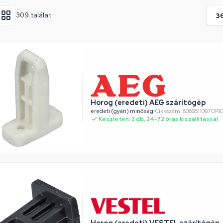
309 találat
Horog (eredeti) AEG szárítógép
eredeti (gyári) minőség
•
Cikkszám: 8086811067ORI
Készleten: 2 db, 24-72 órás kiszállítással