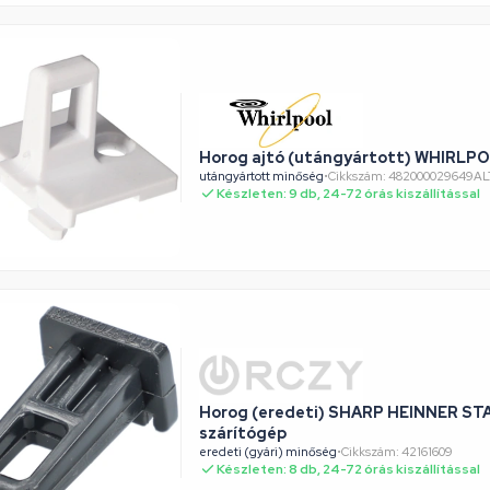
Horog ajtó (utángyártott) WHIRLPO
utángyártott minőség
•
Cikkszám: 482000029649AL
Készleten: 9 db, 24-72 órás kiszállítással
Horog (eredeti) SHARP HEINNER S
szárítógép
eredeti (gyári) minőség
•
Cikkszám: 42161609
Készleten: 8 db, 24-72 órás kiszállítással