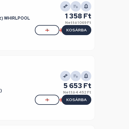
1 358 Ft
tt) WHIRLPOOL
Nettó
1 069 Ft
KOSÁRBA
5 653 Ft
)
Nettó
4 452 Ft
KOSÁRBA