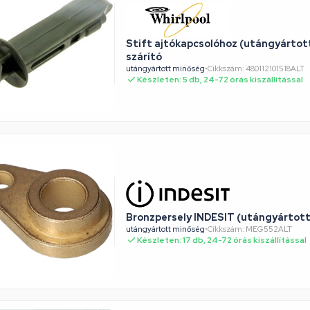
Stift ajtókapcsolóhoz (utángyárto
szárító
utángyártott minőség
•
Cikkszám: 480112101518ALT
Készleten: 5 db, 24-72 órás kiszállítással
Bronzpersely INDESIT (utángyártott
utángyártott minőség
•
Cikkszám: MEG552ALT
Készleten: 17 db, 24-72 órás kiszállítással