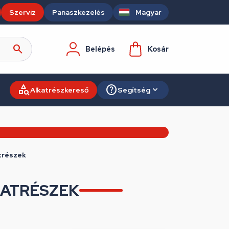
Szerviz
Panaszkezelés
Magyar
Belépés
Kosár
Alkatrészkereső
Segítség
trészek
KATRÉSZEK