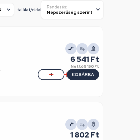
Rendezés:
találat/oldal
6 541 Ft
Nettó
5 150 Ft
G
KOSÁRBA
1 802 Ft