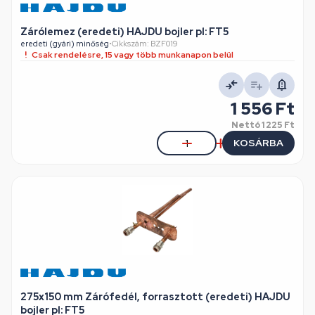
Zárólemez (eredeti) HAJDU bojler pl: FT5
eredeti (gyári) minőség
•
Cikkszám: BZF019
Csak rendelésre, 15 vagy több munkanapon belül
1 556 Ft
Nettó
1 225 Ft
KOSÁRBA
275x150 mm Zárófedél, forrasztott (eredeti) HAJDU
bojler pl: FT5