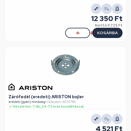
12 350 Ft
Nettó
9 725 Ft
KOSÁRBA
Zárófedél (eredeti) ARISTON bojler
eredeti (gyári) minőség
•
Cikkszám: 65111789
Készleten: 7 db, 24-72 órás kiszállítással
4 521 Ft