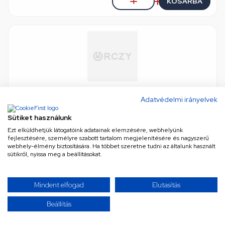
KOSÁRBA
Adatvédelmi irányelvek
Zárófedél (eredeti) HAJDU bojler
Sütiket használunk
eredeti (gyári) minőség
•
Cikkszám: 92148
Csak rendelésre, 15 vagy több munkanapon belül
Ezt elküldhetjük látogatóink adatainak elemzésére, webhelyünk
fejlesztésére, személyre szabott tartalom megjelenítésére és nagyszerű
webhely-élmény biztosítására. Ha többet szeretne tudni az általunk használt
sütikről, nyissa meg a beállításokat.
AJÁNLATKÉRÉS
Mindent elfogad
Elutasítás
Beállítás
TOVÁBBIAK BETÖLTÉSE