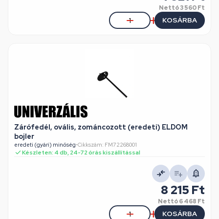
Nettó
3 560 Ft
KOSÁRBA
Zárófedél, ovális, zománcozott (eredeti) ELDOM
bojler
eredeti (gyári) minőség
•
Cikkszám: FM72268001
Készleten: 4 db, 24-72 órás kiszállítással
8 215 Ft
Nettó
6 468 Ft
KOSÁRBA