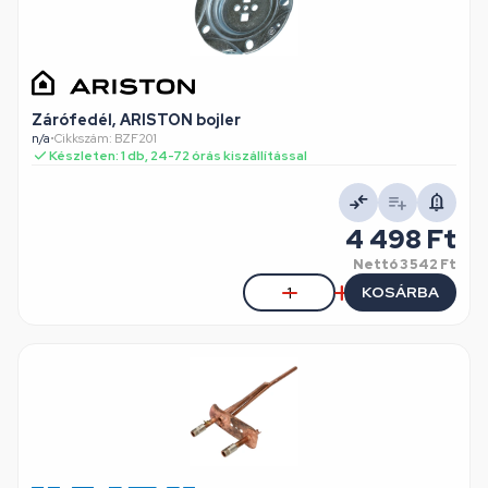
Zárófedél, ARISTON bojler
n/a
•
Cikkszám: BZF201
Készleten: 1 db, 24-72 órás kiszállítással
4 498 Ft
Nettó
3 542 Ft
KOSÁRBA