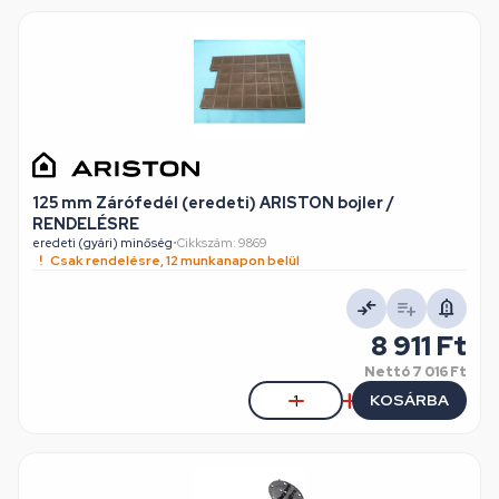
125 mm Zárófedél (eredeti) ARISTON bojler /
RENDELÉSRE
eredeti (gyári) minőség
•
Cikkszám: 9869
Csak rendelésre, 12 munkanapon belül
8 911 Ft
Nettó
7 016 Ft
KOSÁRBA