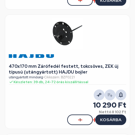
KOSÁRBA
470x170 mm Zárófedél festett, tokcsöves, ZEK új
típusú (utángyártott) HAJDU bojler
utángyártott minőség
•
Cikkszám: BZF0221
Készleten: 39 db, 24-72 órás kiszállítással
10 290 Ft
Nettó
8 102 Ft
KOSÁRBA