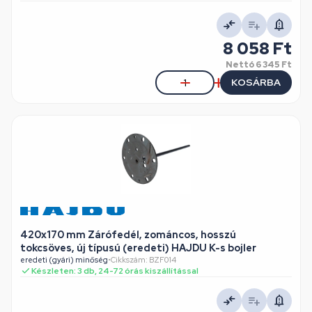
8 058 Ft
Nettó
6 345 Ft
KOSÁRBA
420x170 mm Zárófedél, zománcos, hosszú
tokcsöves, új típusú (eredeti) HAJDU K-s bojler
eredeti (gyári) minőség
•
Cikkszám: BZF014
Készleten: 3 db, 24-72 órás kiszállítással