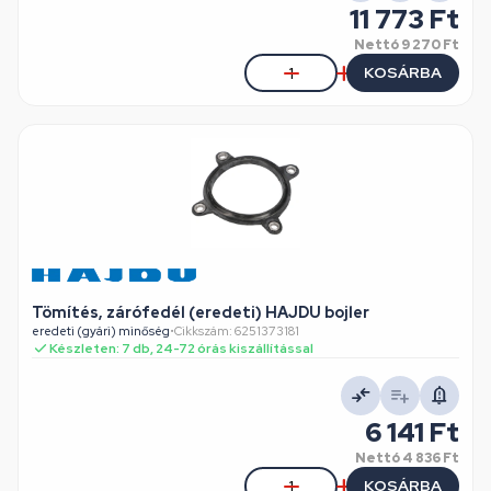
11 773 Ft
Nettó
9 270 Ft
KOSÁRBA
Tömítés, zárófedél (eredeti) HAJDU bojler
eredeti (gyári) minőség
•
Cikkszám: 6251373181
Készleten: 7 db, 24-72 órás kiszállítással
6 141 Ft
Nettó
4 836 Ft
KOSÁRBA