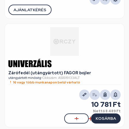
AJÁNLATKÉRÉS
Zárófedél (utángyártott) FAGOR bojler
utángyártott minőség
•
Cikkszám: AS0019133ALT
16 vagy több munkanapon belül várható
10 781 Ft
Nettó
8 489 Ft
KOSÁRBA