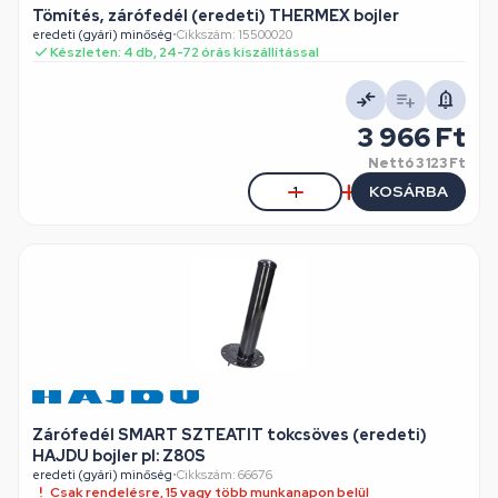
Tömítés, zárófedél (eredeti) THERMEX bojler
eredeti (gyári) minőség
•
Cikkszám: 15500020
Készleten: 4 db, 24-72 órás kiszállítással
3 966 Ft
Nettó
3 123 Ft
KOSÁRBA
Zárófedél SMART SZTEATIT tokcsöves (eredeti)
HAJDU bojler pl: Z80S
eredeti (gyári) minőség
•
Cikkszám: 66676
Csak rendelésre, 15 vagy több munkanapon belül