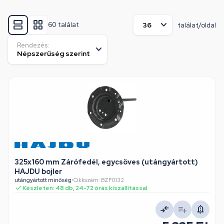
60 találat
találat/oldal
Rendezés:
325x160 mm Zárófedél, egycsöves (utángyártott)
HAJDU bojler
utángyártott minőség
•
Cikkszám: BZF0132
Készleten: 48 db, 24-72 órás kiszállítással