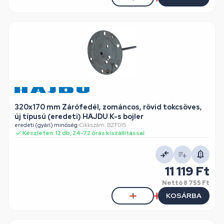
320x170 mm Zárófedél, zománcos, rövid tokcsöves,
új típusú (eredeti) HAJDU K-s bojler
eredeti (gyári) minőség
•
Cikkszám: BZF015
Készleten: 12 db, 24-72 órás kiszállítással
11 119 Ft
Nettó
8 755 Ft
KOSÁRBA