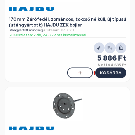
170 mm Zárófedél, zománcos, tokcső nélküli, új típusú
(utángyártott) HAJDU ZEK bojler
utángyártott minőség
•
Cikkszám: BZF0211
Készleten: 7 db, 24-72 órás kiszállítással
5 886 Ft
Nettó
4 635 Ft
KOSÁRBA