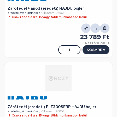
Zárófedél + anód (eredeti) HAJDU bojler
eredeti (gyári) minőség
•
Cikkszám: 96566
Csak rendelésre, 15 vagy több munkanapon belül
23 789 Ft
Nettó
18 731 Ft
KOSÁRBA
Zárófedél (eredeti) Pl:Z300SERP HAJDU bojler
eredeti (gyári) minőség
•
Cikkszám: 96006
Csak rendelésre, 15 vagy több munkanapon belül