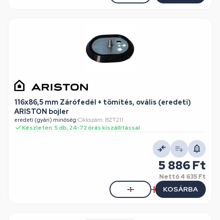
116x86,5 mm Zárófedél + tömítés, ovális (eredeti)
ARISTON bojler
eredeti (gyári) minőség
•
Cikkszám: BZT211
Készleten: 5 db, 24-72 órás kiszállítással
5 886 Ft
Nettó
4 635 Ft
KOSÁRBA