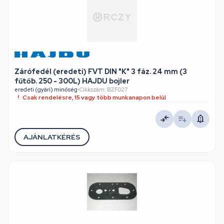
Zárófedél (eredeti) FVT DIN "K" 3 fáz. 24 mm (3
fűtőb. 250 - 300L) HAJDU bojler
eredeti (gyári) minőség
•
Cikkszám: BZF027
Csak rendelésre, 15 vagy több munkanapon belül
AJÁNLATKÉRÉS