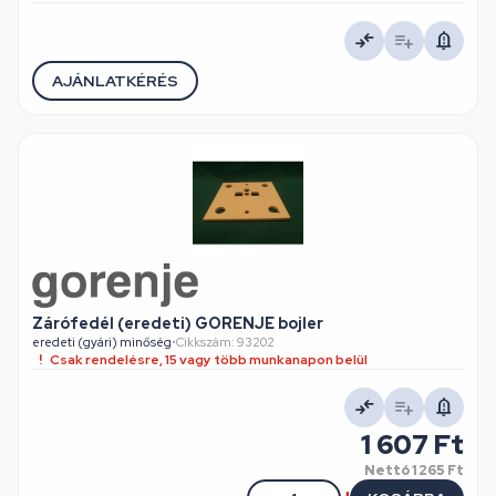
AJÁNLATKÉRÉS
Zárófedél (eredeti) GORENJE bojler
eredeti (gyári) minőség
•
Cikkszám: 93202
Csak rendelésre, 15 vagy több munkanapon belül
1 607 Ft
Nettó
1 265 Ft