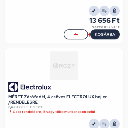
13 656 Ft
Nettó
10 753 Ft
KOSÁRBA
MÉRET Zárófedél, 4 csöves ELECTROLUX bojler
/RENDELÉSRE
n/a
•
Cikkszám: BZF503
Csak rendelésre, 15 vagy több munkanapon belül