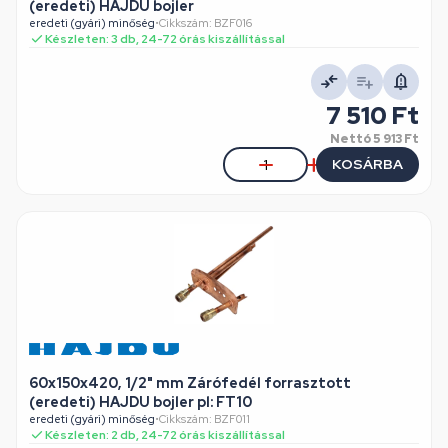
(eredeti) HAJDU bojler
eredeti (gyári) minőség
•
Cikkszám: BZF016
Készleten: 3 db, 24-72 órás kiszállítással
7 510 Ft
Nettó
5 913 Ft
KOSÁRBA
60x150x420, 1/2" mm Zárófedél forrasztott
(eredeti) HAJDU bojler pl: FT10
eredeti (gyári) minőség
•
Cikkszám: BZF011
Készleten: 2 db, 24-72 órás kiszállítással