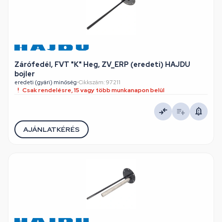
Zárófedél, FVT "K" Heg, ZV_ERP (eredeti) HAJDU
bojler
eredeti (gyári) minőség
•
Cikkszám: 97211
Csak rendelésre, 15 vagy több munkanapon belül
AJÁNLATKÉRÉS