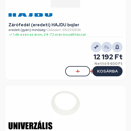
Zárófedél (eredeti) HAJDU bojler
eredeti (gyári) minőség
•
Cikkszám: 6102550036
1 db ezen az áron, 24-72 órás kiszállítással
12 192 Ft
Nettó
9 600 Ft
KOSÁRBA