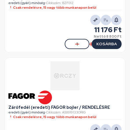
eredeti (gyári) minőség
•
Cikkszám: BZF012
Csak rendelésre, 15 vagy több munkanapon belül
11 176 Ft
Nettó
8 800 Ft
KOSÁRBA
Zárófedél (eredeti) FAGOR bojler / RENDELÉSRE
eredeti (gyári) minőség
•
Cikkszám: AS0019133ORIG
Csak rendelésre, 15 vagy több munkanapon belül