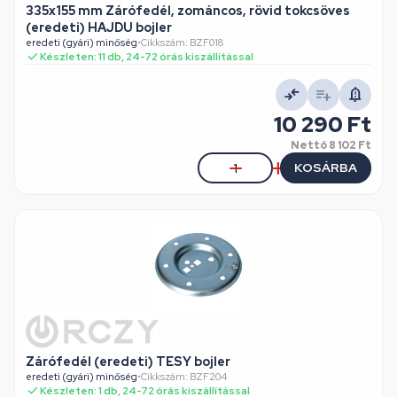
335x155 mm Zárófedél, zománcos, rövid tokcsöves
(eredeti) HAJDU bojler
eredeti (gyári) minőség
•
Cikkszám: BZF018
Készleten: 11 db, 24-72 órás kiszállítással
10 290 Ft
Nettó
8 102 Ft
KOSÁRBA
Zárófedél (eredeti) TESY bojler
eredeti (gyári) minőség
•
Cikkszám: BZF204
Készleten: 1 db, 24-72 órás kiszállítással