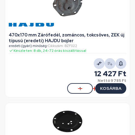
470x170 mm Zárófedél, zománcos, tokcsöves, ZEK új
típusú (eredeti) HAJDU bojler
eredeti (gyári) minőség
•
Cikkszám: BZF022
Készleten: 8 db, 24-72 órás kiszállítással
12 427 Ft
Nettó
9 785 Ft
KOSÁRBA