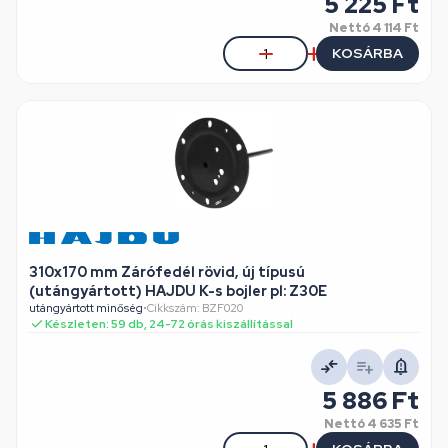
5 225 Ft
Nettó
4 114 Ft
KOSÁRBA
310x170 mm Zárófedél rövid, új típusú
(utángyártott) HAJDU K-s bojler pl: Z30E
utángyártott minőség
•
Cikkszám: BZF020
Készleten: 59 db, 24-72 órás kiszállítással
5 886 Ft
Nettó
4 635 Ft