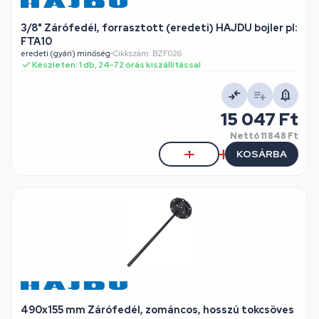
3/8" Zárófedél, forrasztott (eredeti) HAJDU bojler pl:
FTA10
eredeti (gyári) minőség
•
Cikkszám: BZF026
Készleten: 1 db, 24-72 órás kiszállítással
15 047 Ft
Nettó
11 848 Ft
KOSÁRBA
490x155 mm Zárófedél, zománcos, hosszú tokcsöves