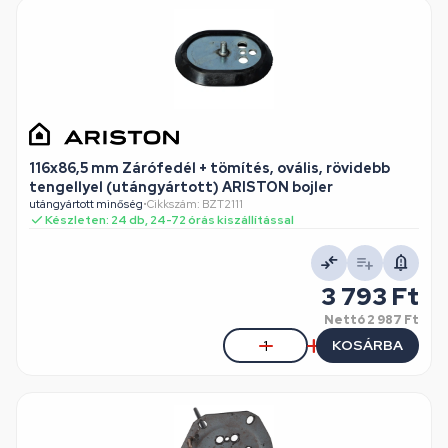
116x86,5 mm Zárófedél + tömítés, ovális, rövidebb
tengellyel (utángyártott) ARISTON bojler
utángyártott minőség
•
Cikkszám: BZT2111
Készleten: 24 db, 24-72 órás kiszállítással
3 793 Ft
Nettó
2 987 Ft
KOSÁRBA