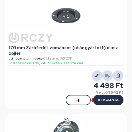
170 mm Zárófedél, zománcos (utángyártott) olasz
bojler
utángyártott minőség
•
Cikkszám: BZF2011
Készleten: 1 db, 24-72 órás kiszállítással
4 498 Ft
Nettó
3 542 Ft
KOSÁRBA