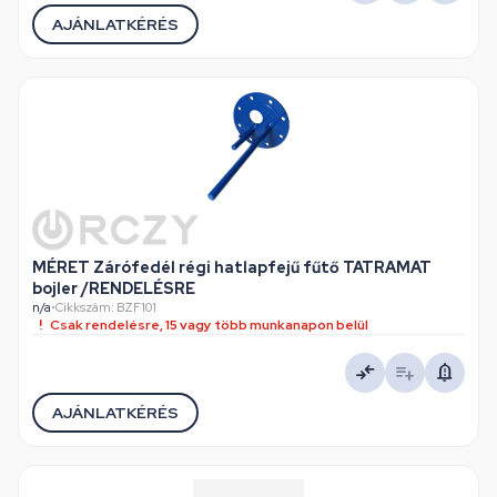
AJÁNLATKÉRÉS
MÉRET Zárófedél régi hatlapfejű fűtő TATRAMAT
bojler /RENDELÉSRE
n/a
•
Cikkszám: BZF101
Csak rendelésre, 15 vagy több munkanapon belül
AJÁNLATKÉRÉS