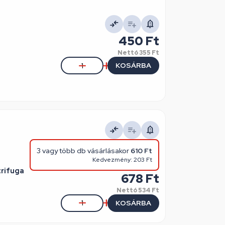
450 Ft
Nettó
355 Ft
KOSÁRBA
3 vagy több db vásárlásakor
610 Ft
Kedvezmény: 203 Ft
trifuga
678 Ft
Nettó
534 Ft
KOSÁRBA