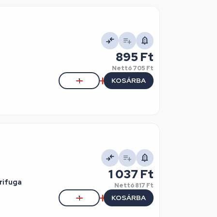
895 Ft
Nettó
705 Ft
KOSÁRBA
1 037 Ft
rifuga
Nettó
817 Ft
KOSÁRBA