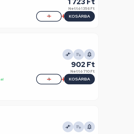
1 723 Ft
Nettó
1 356 Ft
KOSÁRBA
902 Ft
Nettó
710 Ft
KOSÁRBA
sal