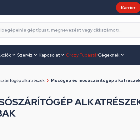
Karrier
kciók
Szerviz
Kapcsolat
Orczy Tudástár
Cégeknek
szárítógép alkatrészek
Mosógép és mosószárítógép alkatrészek/
SÓSZÁRÍTÓGÉP ALKATRÉSZE
BAK