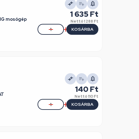
1 635 Ft
UNG mosógép
Nettó
1 288 Ft
KOSÁRBA
140 Ft
AT
Nettó
110 Ft
KOSÁRBA