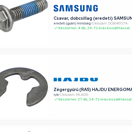
Csavar, dobcsillag (eredeti) SAMS
eredeti (gyári) minőség
•
Cikkszám: DC6040137A
Készleten: 4 db, 24-72 órás kiszállítással
Zégergyűrű (RA5) HAJDU ENERGOM
n/a
•
Cikkszám: MLA010
Készleten: 27 db, 24-72 órás kiszállítással