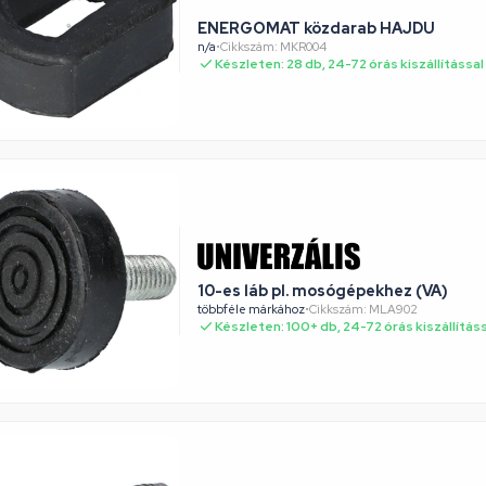
ENERGOMAT közdarab HAJDU
n/a
•
Cikkszám: MKR004
Készleten: 28 db, 24-72 órás kiszállítással
10-es láb pl. mosógépekhez (VA)
többféle márkához
•
Cikkszám: MLA902
Készleten: 100+ db, 24-72 órás kiszállítás