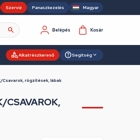
Szerviz
Panaszkezelés
Magyar
Belépés
Kosár
Alkatrészkereső
Segítség
Csavarok, rögzítések, lábak
K/CSAVAROK,