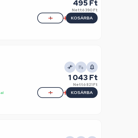
495 Ft
Nettó
390 Ft
KOSÁRBA
1 043 Ft
Nettó
821 Ft
KOSÁRBA
sal