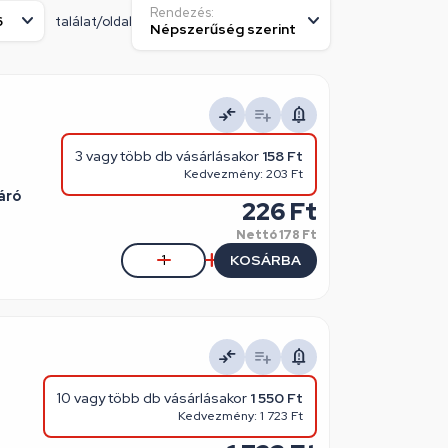
Rendezés:
találat/oldal
3 vagy több db vásárlásakor
158 Ft
Kedvezmény: 203 Ft
áró
226 Ft
Nettó
178 Ft
KOSÁRBA
10 vagy több db vásárlásakor
1 550 Ft
Kedvezmény: 1 723 Ft