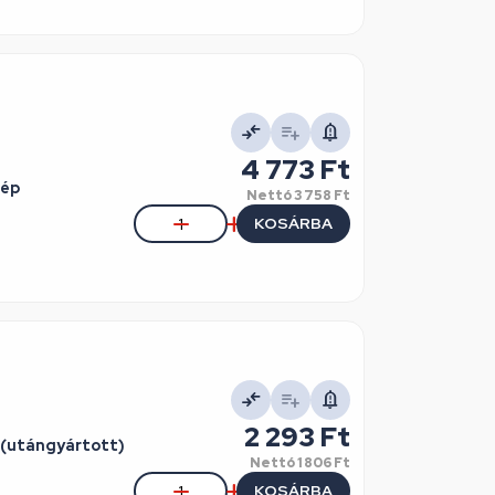
4 773 Ft
gép
Nettó
3 758 Ft
KOSÁRBA
2 293 Ft
 (utángyártott)
Nettó
1 806 Ft
KOSÁRBA