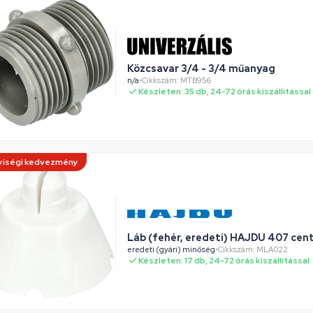
Közcsavar 3/4 - 3/4 műanyag
n/a
•
Cikkszám: MTB956
Készleten: 35 db, 24-72 órás kiszállítással
iségi kedvezmény
Láb (fehér, eredeti) HAJDU 407 cen
eredeti (gyári) minőség
•
Cikkszám: MLA022
Készleten: 17 db, 24-72 órás kiszállítással