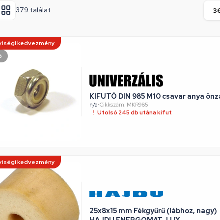
379 találat
iségi kedvezmény
ó
KIFUTÓ DIN 985 M10 csavar anya önz
n/a
•
Cikkszám: MKR985
Utolsó 245 db utána kifut
iségi kedvezmény
25x8x15 mm Fékgyűrű (lábhoz, nagy)
HAJDU ENERGOMAT-LUX