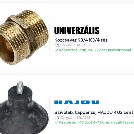
Közcsavar K3/4 K3/4 réz
n/a
•
Cikkszám: MTB952
Készleten: 2 db, 24-72 órás kiszállítással
Szívóláb, tappancs, HAJDU 402 cent
n/a
•
Cikkszám: MLA028
Készleten: 43 db, 24-72 órás kiszállítással