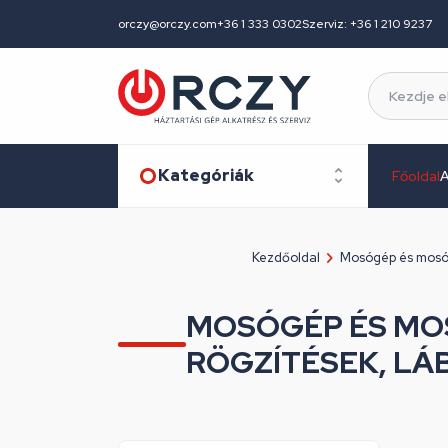
orczy@orczy.com
+36 1 333 0302
Szerviz: +36 1 210 9237
Kategóriák
Főoldal
A
Kezdőoldal
Mosógép és mosó
MOSÓGÉP ÉS MO
RÖGZÍTÉSEK, LÁ