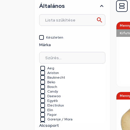
Általános
Menny
Kifut
Készleten
Márka
Aeg
Ariston
Bauknecht
Beko
Bosch
Candy
Menny
Daewoo
Egyéb
Electrolux
Elin
Fagor
Gorenje / Mora
Haier
Alcsoport
Hajdu