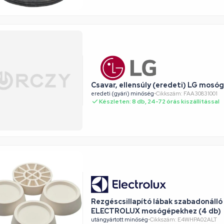
Csavar, ellensúly (eredeti) LG mosó
eredeti (gyári) minőség
•
Cikkszám: FAA30831001
Készleten: 8 db, 24-72 órás kiszállítással
Rezgéscsillapító lábak szabadonálló
ELECTROLUX mosógépekhez (4 db)
utángyártott minőség
•
Cikkszám: E4WHPA02ALT