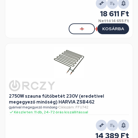
18 611 Ft
Nettó
14 655 Ft
KOSÁRBA
2750W szauna fűtőbetét 230V (eredetivel
megegyező minőség) HARVIA ZSB462
gyárival megegyező minőség
•
Cikkszám: FFU742
Készleten: 11 db, 24-72 órás kiszállítással
14 389 Ft