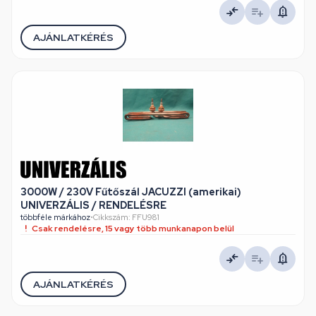
AJÁNLATKÉRÉS
3000W / 230V Fűtőszál JACUZZI (amerikai)
UNIVERZÁLIS / RENDELÉSRE
többféle márkához
•
Cikkszám: FFU981
Csak rendelésre, 15 vagy több munkanapon belül
AJÁNLATKÉRÉS