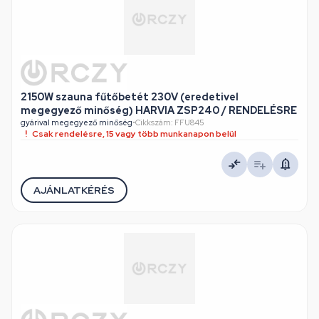
2150W szauna fűtőbetét 230V (eredetivel
megegyező minőség) HARVIA ZSP240 / RENDELÉSRE
gyárival megegyező minőség
•
Cikkszám: FFU845
Csak rendelésre, 15 vagy több munkanapon belül
AJÁNLATKÉRÉS