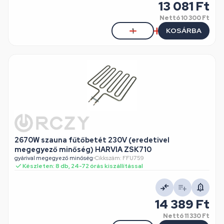
13 081 Ft
Nettó
10 300 Ft
KOSÁRBA
2670W szauna fűtőbetét 230V (eredetivel
megegyező minőség) HARVIA ZSK710
gyárival megegyező minőség
•
Cikkszám: FFU759
Készleten: 8 db, 24-72 órás kiszállítással
14 389 Ft
Nettó
11 330 Ft