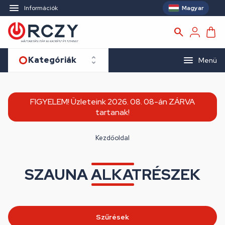
Magyar
Információk
Kategóriák
Menü
FIGYELEM! Üzleteink 2026. 08. 08-án ZÁRVA
tartanak!
Kezdőoldal
SZAUNA ALKATRÉSZEK
Szűrések