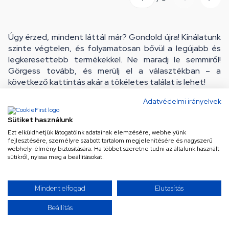
Úgy érzed, mindent láttál már? Gondold újra! Kínálatunk
szinte végtelen, és folyamatosan bővül a legújabb és
legkeresettebb termékekkel. Ne maradj le semmiről!
Görgess tovább, és merülj el a választékban – a
következő kattintás akár a tökéletes találat is lehet!
Adatvédelmi irányelvek
Sütiket használunk
Ezt elküldhetjük látogatóink adatainak elemzésére, webhelyünk
fejlesztésére, személyre szabott tartalom megjelenítésére és nagyszerű
webhely-élmény biztosítására. Ha többet szeretne tudni az általunk használt
sütikről, nyissa meg a beállításokat.
Ne maradj le a legjobb
Mindent elfogad
Elutasítás
ajánlatokról!
Beállítás
Iratkozz fel hírlevelünkre a különleges