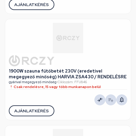
AJÁNLATKÉRÉS
1900W szauna fűtőbetét 230V (eredetivel
megegyező minőség) HARVIA ZSA430 / RENDELÉSRE
gyárival megegyező minőség
•
Cikkszám: FFU846
Csak rendelésre, 15 vagy több munkanapon belül
AJÁNLATKÉRÉS