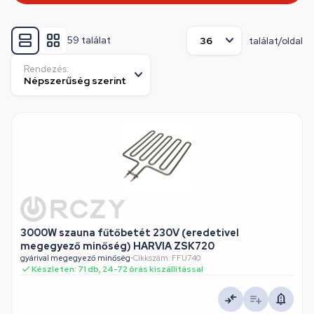
59 találat
találat/oldal
Rendezés:
3000W szauna fűtőbetét 230V (eredetivel
megegyező minőség) HARVIA ZSK720
gyárival megegyező minőség
•
Cikkszám: FFU740
Készleten: 71 db, 24-72 órás kiszállítással