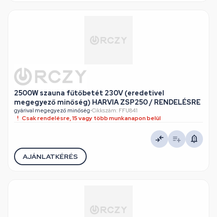
2500W szauna fűtőbetét 230V (eredetivel
megegyező minőség) HARVIA ZSP250 / RENDELÉSRE
gyárival megegyező minőség
•
Cikkszám: FFU841
Csak rendelésre, 15 vagy több munkanapon belül
AJÁNLATKÉRÉS