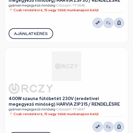
megegyező minőség) HARVIA ZSF30 / RENDELÉSRE
gyárival megegyező minőség
•
Cikkszám: FFU848
Csak rendelésre, 15 vagy több munkanapon belül
AJÁNLATKÉRÉS
400W szauna fűtőbetét 230V (eredetivel
megegyező minőség) HARVIA ZIP315 / RENDELÉSRE
gyárival megegyező minőség
•
Cikkszám: FFU847
Csak rendelésre, 15 vagy több munkanapon belül