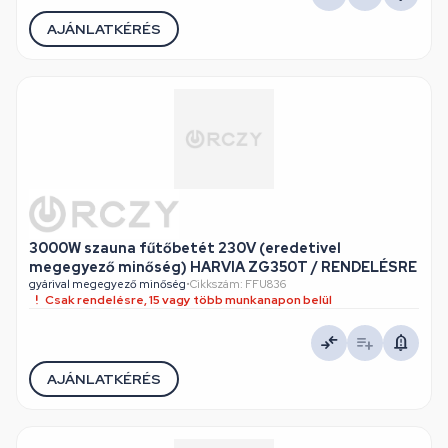
AJÁNLATKÉRÉS
3000W szauna fűtőbetét 230V (eredetivel
megegyező minőség) HARVIA ZG350T / RENDELÉSRE
gyárival megegyező minőség
•
Cikkszám: FFU836
Csak rendelésre, 15 vagy több munkanapon belül
AJÁNLATKÉRÉS