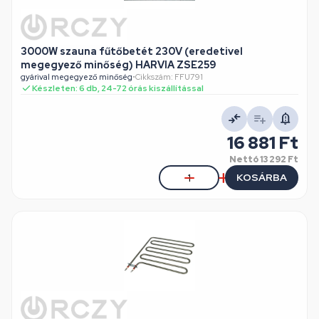
3000W szauna fűtőbetét 230V (eredetivel
megegyező minőség) HARVIA ZSE259
gyárival megegyező minőség
•
Cikkszám: FFU791
Készleten: 6 db, 24-72 órás kiszállítással
16 881 Ft
Nettó
13 292 Ft
KOSÁRBA