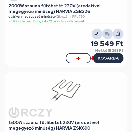
2000W szauna fűtőbetét 230V (eredetivel
megegyező minőség) HARVIA ZSB226
gyárival megegyező minőség
•
Cikkszám: FFU790
Készleten: 2 db, 24-72 órás kiszállítással
19 549 Ft
Nettó
15 393 Ft
KOSÁRBA
1500W szauna fűtőbetét 230V (eredetivel
megegyező minőség) HARVIA ZSK690