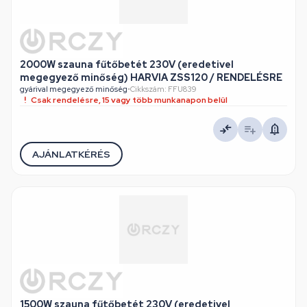
2000W szauna fűtőbetét 230V (eredetivel
megegyező minőség) HARVIA ZSS120 / RENDELÉSRE
gyárival megegyező minőség
•
Cikkszám: FFU839
Csak rendelésre, 15 vagy több munkanapon belül
AJÁNLATKÉRÉS
1500W szauna fűtőbetét 230V (eredetivel