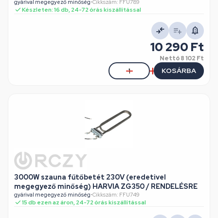
gyárival megegyező minőség
•
Cikkszám: FFU789
Készleten: 16 db, 24-72 órás kiszállítással
10 290 Ft
Nettó
8 102 Ft
KOSÁRBA
3000W szauna fűtőbetét 230V (eredetivel
megegyező minőség) HARVIA ZG350 / RENDELÉSRE
gyárival megegyező minőség
•
Cikkszám: FFU749
15 db ezen az áron, 24-72 órás kiszállítással