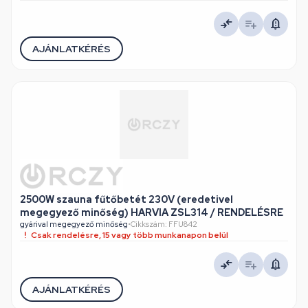
AJÁNLATKÉRÉS
2500W szauna fűtőbetét 230V (eredetivel
megegyező minőség) HARVIA ZSL314 / RENDELÉSRE
gyárival megegyező minőség
•
Cikkszám: FFU842
Csak rendelésre, 15 vagy több munkanapon belül
AJÁNLATKÉRÉS