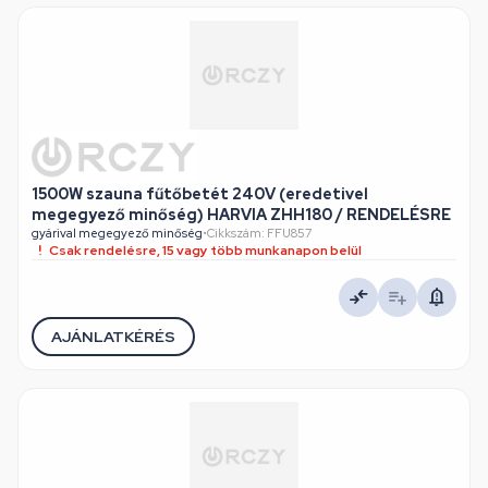
1500W szauna fűtőbetét 240V (eredetivel
megegyező minőség) HARVIA ZHH180 / RENDELÉSRE
gyárival megegyező minőség
•
Cikkszám: FFU857
Csak rendelésre, 15 vagy több munkanapon belül
AJÁNLATKÉRÉS