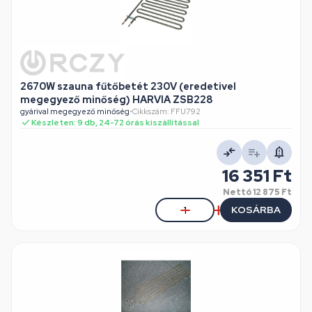
2670W szauna fűtőbetét 230V (eredetivel
megegyező minőség) HARVIA ZSB228
gyárival megegyező minőség
•
Cikkszám: FFU792
Készleten: 9 db, 24-72 órás kiszállítással
16 351 Ft
Nettó
12 875 Ft
KOSÁRBA