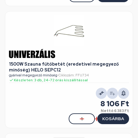
1500W Szauna fűtőbetét (eredetivel megegyező
minőség) HELO SEPC12
gyárival megegyező minőség
•
Cikkszám: FFU734
Készleten: 3 db, 24-72 órás kiszállítással
8 106 Ft
Nettó
6 383 Ft
KOSÁRBA