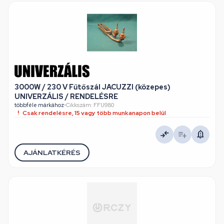
3000W / 230 V Fűtőszál JACUZZI (közepes)
UNIVERZÁLIS / RENDELÉSRE
többféle márkához
•
Cikkszám: FFU980
Csak rendelésre, 15 vagy több munkanapon belül
AJÁNLATKÉRÉS