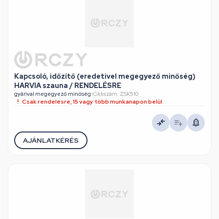
Kapcsoló, időzítő (eredetivel megegyező minőség)
HARVIA szauna / RENDELÉSRE
gyárival megegyező minőség
•
Cikkszám: ZSK510
Csak rendelésre, 15 vagy több munkanapon belül
AJÁNLATKÉRÉS