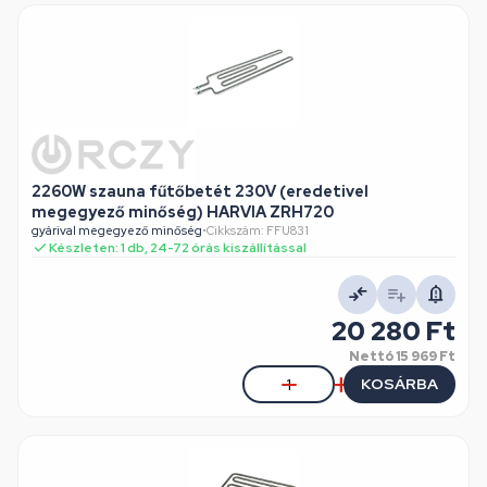
2260W szauna fűtőbetét 230V (eredetivel
megegyező minőség) HARVIA ZRH720
gyárival megegyező minőség
•
Cikkszám: FFU831
Készleten: 1 db, 24-72 órás kiszállítással
20 280 Ft
Nettó
15 969 Ft
KOSÁRBA