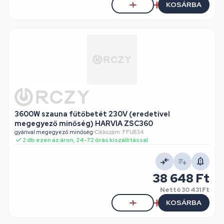
KOSÁRBA
3600W szauna fűtőbetét 230V (eredetivel
megegyező minőség) HARVIA ZSC360
gyárival megegyező minőség
•
Cikkszám: FFU834
2 db ezen az áron, 24-72 órás kiszállítással
38 648 Ft
Nettó
30 431 Ft
KOSÁRBA