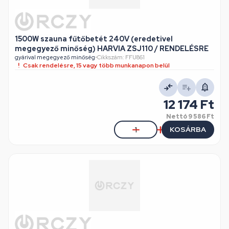
1500W szauna fűtőbetét 240V (eredetivel
megegyező minőség) HARVIA ZSJ110 / RENDELÉSRE
gyárival megegyező minőség
•
Cikkszám: FFU861
Csak rendelésre, 15 vagy több munkanapon belül
12 174 Ft
Nettó
9 586 Ft
KOSÁRBA