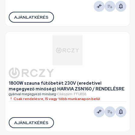
AJÁNLATKÉRÉS
1800W szauna fűtőbetét 230V (eredetivel
megegyező minőség) HARVIA ZSN160 / RENDELÉSRE
gyárival megegyező minőség
•
Cikkszám: FFU858
Csak rendelésre, 15 vagy több munkanapon belül
AJÁNLATKÉRÉS