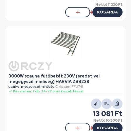
Nettó
11 330 Ft
KOSÁRBA
3000W szauna fűtőbetét 230V (eredetivel
megegyező minőség) HARVIA ZSB229
gyárival megegyező minőség
•
Cikkszám: FFU741
Készleten: 2 db, 24-72 órás kiszállítással
13 081 Ft
Nettó
10 300 Ft
KOSÁRBA