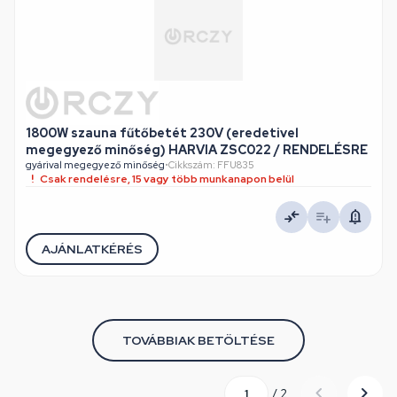
1800W szauna fűtőbetét 230V (eredetivel
megegyező minőség) HARVIA ZSC022 / RENDELÉSRE
gyárival megegyező minőség
•
Cikkszám: FFU835
Csak rendelésre, 15 vagy több munkanapon belül
AJÁNLATKÉRÉS
TOVÁBBIAK BETÖLTÉSE
/ 2