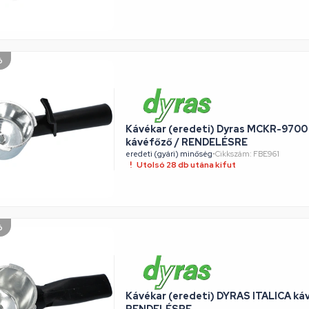
ó
Kávékar (eredeti) Dyras MCKR-9700
kávéfőző / RENDELÉSRE
eredeti (gyári) minőség
•
Cikkszám: FBE961
Utolsó 28 db utána kifut
ó
Kávékar (eredeti) DYRAS ITALICA ká
RENDELÉSRE