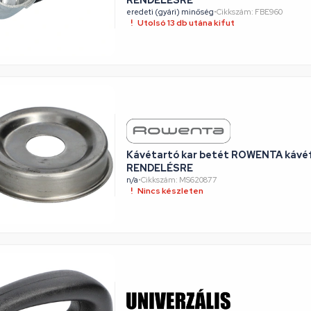
eredeti (gyári) minőség
•
Cikkszám: FBE960
Utolsó 13 db utána kifut
Kávétartó kar betét ROWENTA kávéf
RENDELÉSRE
n/a
•
Cikkszám: MS620877
Nincs készleten