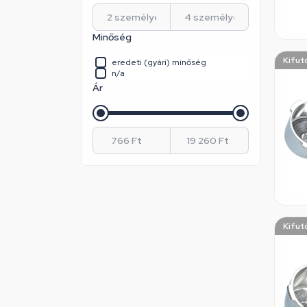
Minőség
Kifut
eredeti (gyári) minőség
n/a
Ár
Kifut