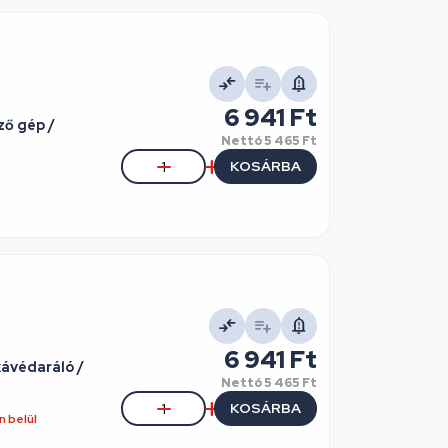
6 941 Ft
ző gép /
Nettó
5 465 Ft
KOSÁRBA
6 941 Ft
ávédaráló /
Nettó
5 465 Ft
KOSÁRBA
 belül