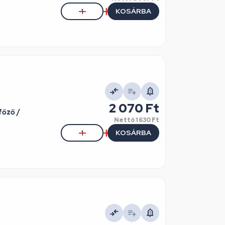
KOSÁRBA
2 070 Ft
őző /
Nettó
1 630 Ft
KOSÁRBA