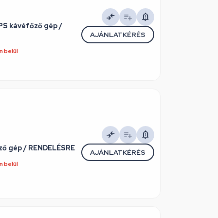
PS kávéfőző gép /
AJÁNLATKÉRÉS
 belül
őző gép / RENDELÉSRE
AJÁNLATKÉRÉS
 belül