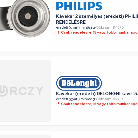
Kávékar 2 személyes (eredeti) PHILI
RENDELÉSRE
eredeti (gyári) minőség
•
Cikkszám: 94370
Csak rendelésre, 15 vagy több munkanapon
Kávékar (eredeti) DELONGHI kávéf
eredeti (gyári) minőség
•
Cikkszám: 86890
Csak rendelésre, 15 vagy több munkanapon