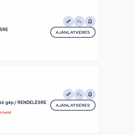
ÉSRE
AJÁNLATKÉRÉS
őző gép / RENDELÉSRE
AJÁNLATKÉRÉS
 belül