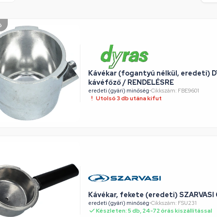
ó
Kávékar (fogantyú nélkül, eredeti) 
kávéfőző / RENDELÉSRE
eredeti (gyári) minőség
•
Cikkszám: FBE9601
Utolsó 3 db utána kifut
Kávékar, fekete (eredeti) SZARVASI 
eredeti (gyári) minőség
•
Cikkszám: FSU231
Készleten: 5 db, 24-72 órás kiszállítással