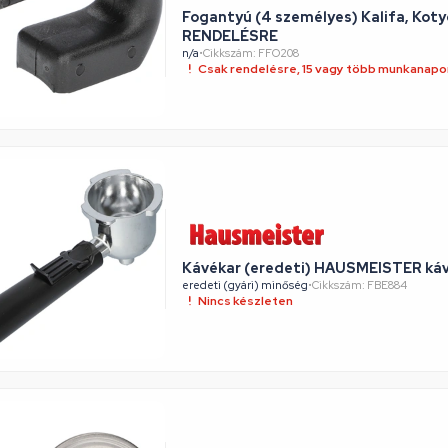
Fogantyú (4 személyes) Kalifa, Kot
RENDELÉSRE
n/a
•
Cikkszám: FFO208
Csak rendelésre, 15 vagy több munkanapon
Kávékar (eredeti) HAUSMEISTER ká
eredeti (gyári) minőség
•
Cikkszám: FBE884
Nincs készleten