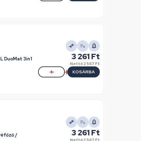
3 261 Ft
 L DuoMat 3in1
Nettó
2 567 Ft
KOSÁRBA
3 261 Ft
véfőző /
Nettó
2 567 Ft