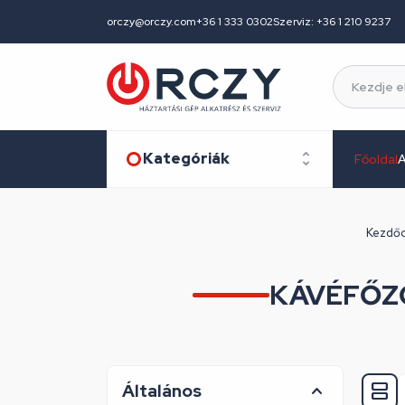
orczy@orczy.com
+36 1 333 0302
Szerviz: +36 1 210 9237
Kategóriák
Főoldal
A
Kezdőo
KÁVÉFŐZ
Általános