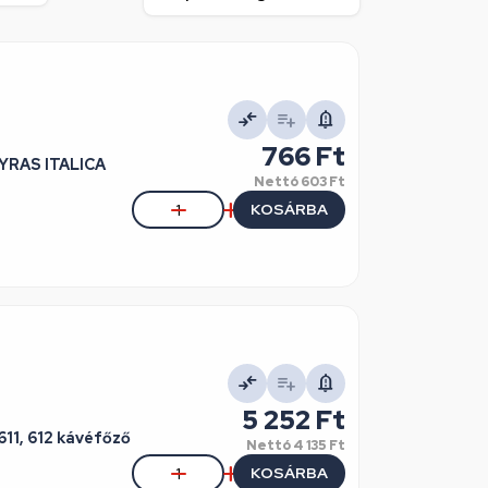
766 Ft
DYRAS ITALICA
Nettó
603 Ft
KOSÁRBA
5 252 Ft
611, 612 kávéfőző
Nettó
4 135 Ft
KOSÁRBA