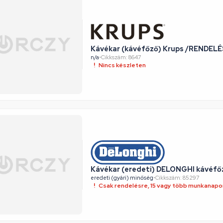
Kávékar (kávéfőző) Krups /RENDEL
n/a
•
Cikkszám: 8647
Nincs készleten
Kávékar (eredeti) DELONGHI kávéf
eredeti (gyári) minőség
•
Cikkszám: 85297
Csak rendelésre, 15 vagy több munkanapon