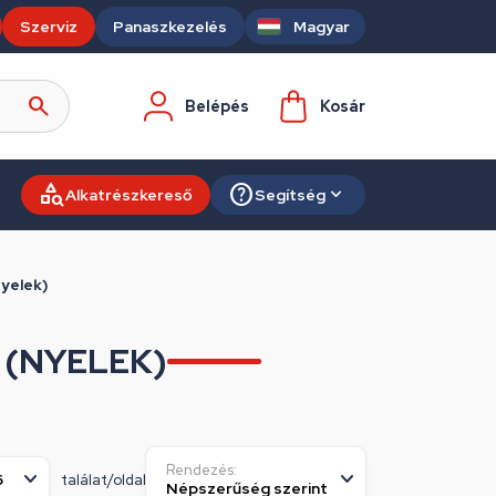
Szerviz
Panaszkezelés
Magyar
Belépés
Kosár
Alkatrészkereső
Segítség
yelek)
(NYELEK)
Rendezés:
találat/oldal