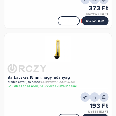
373 Ft
Nettó
294 Ft
KOSÁRBA
Barkácskés 18mm, nagy műanyag
eredeti (gyári) minőség
•
Cikkszám: ORXJJ40605A
5 db ezen az áron, 24-72 órás kiszállítással
193 Ft
Nettó
152 Ft