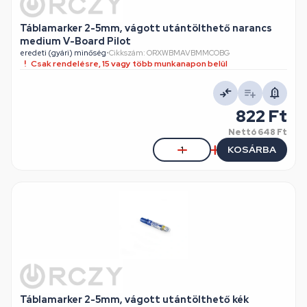
Táblamarker 2-5mm, vágott utántölthető narancs
medium V-Board Pilot
eredeti (gyári) minőség
•
Cikkszám: ORXWBMAVBMMCOBG
Csak rendelésre, 15 vagy több munkanapon belül
822 Ft
Nettó
648 Ft
KOSÁRBA
Táblamarker 2-5mm, vágott utántölthető kék