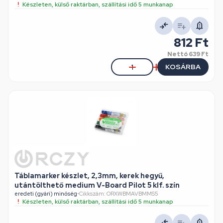
Készleten, külső raktárban, szállítási idő 5 munkanap
812 Ft
Nettó
639 Ft
KOSÁRBA
Táblamarker készlet, 2,3mm, kerek hegyű,
utántölthető medium V-Board Pilot 5 klf. szín
eredeti (gyári) minőség
•
Cikkszám: ORXWBMAVBMMS5
Készleten, külső raktárban, szállítási idő 5 munkanap