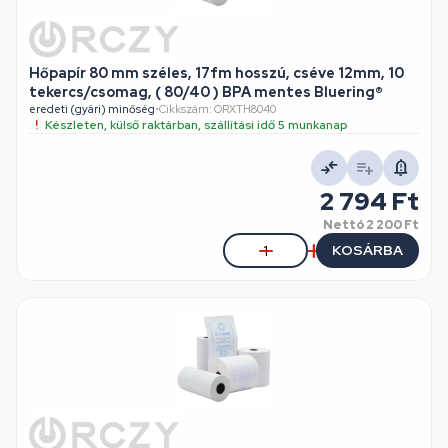
Hőpapír 80 mm széles, 17fm hosszú, cséve 12mm, 10
tekercs/csomag, ( 80/40 ) BPA mentes Bluering®
eredeti (gyári) minőség
•
Cikkszám: ORXTH8040
Készleten, külső raktárban, szállítási idő 5 munkanap
2 794 Ft
Nettó
2 200 Ft
KOSÁRBA