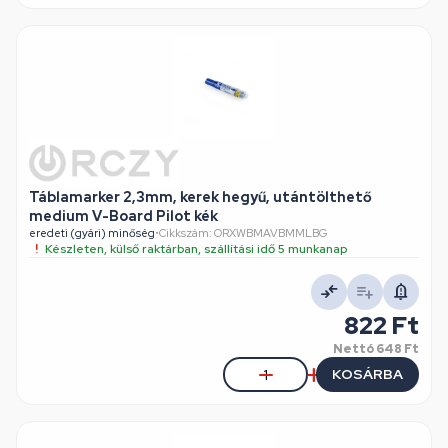
Táblamarker 2,3mm, kerek hegyű, utántölthető
medium V-Board Pilot kék
eredeti (gyári) minőség
•
Cikkszám: ORXWBMAVBMMLBG
Készleten, külső raktárban, szállítási idő 5 munkanap
822 Ft
Nettó
648 Ft
KOSÁRBA