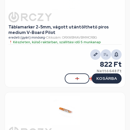
Táblamarker 2-5mm, vágott utántölthető piros
medium V-Board Pilot
eredeti (gyári) minőség
•
Cikkszám: ORXWBMAVBMMCRBG
Készleten, külső raktárban, szállítási idő 5 munkanap
822 Ft
Nettó
648 Ft
KOSÁRBA