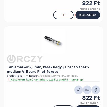
822 Ft
Nettó
648 Ft
KOSÁRBA
Táblamarker 2,3mm, kerek hegyű, utántölthető
medium V-Board Pilot fekete
eredeti (gyári) minőség
•
Cikkszám: ORXWBMAVBMMBBG
Készleten, külső raktárban, szállítási idő 5 munkanap
822 Ft
Nettó
648 Ft