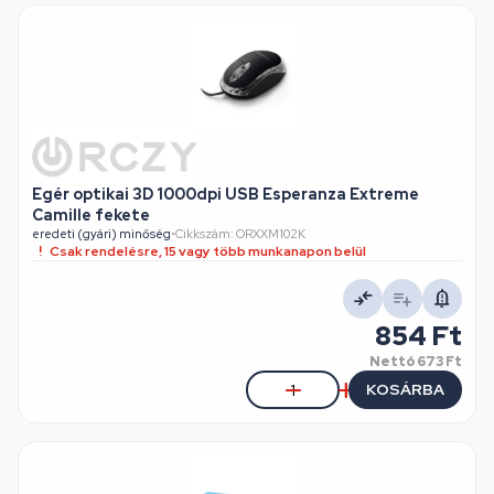
Egér optikai 3D 1000dpi USB Esperanza Extreme
Camille fekete
eredeti (gyári) minőség
•
Cikkszám: ORXXM102K
Csak rendelésre, 15 vagy több munkanapon belül
854 Ft
Nettó
673 Ft
KOSÁRBA