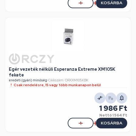
KOSÁRBA
Egér vezeték nélküli Esperanza Extreme XM105K
fekete
eredeti (gyári) minőség
•
Cikkszám: ORXXM105KBK
Csak rendelésre, 15 vagy több munkanapon belül
1 986 Ft
Nettó
1 564 Ft
KOSÁRBA