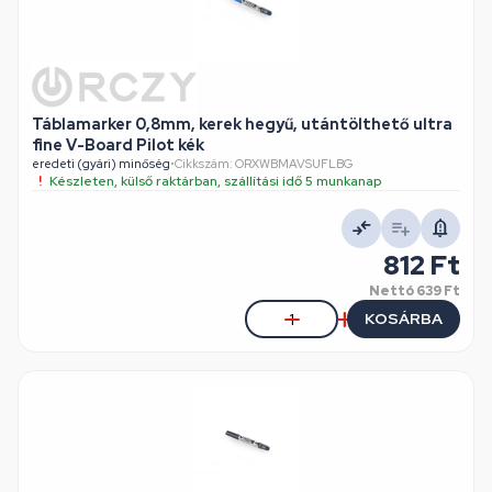
Táblamarker 0,8mm, kerek hegyű, utántölthető ultra
fine V-Board Pilot kék
eredeti (gyári) minőség
•
Cikkszám: ORXWBMAVSUFLBG
Készleten, külső raktárban, szállítási idő 5 munkanap
812 Ft
Nettó
639 Ft
KOSÁRBA