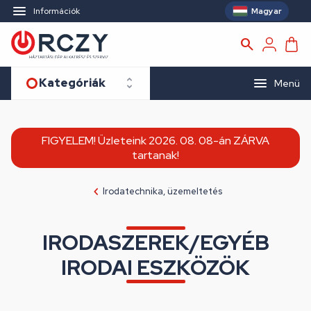
Magyar
Információk
Kategóriák
Menü
FIGYELEM! Üzleteink 2026. 08. 08-án ZÁRVA
tartanak!
Irodatechnika, üzemeltetés
IRODASZEREK/EGYÉB
IRODAI ESZKÖZÖK