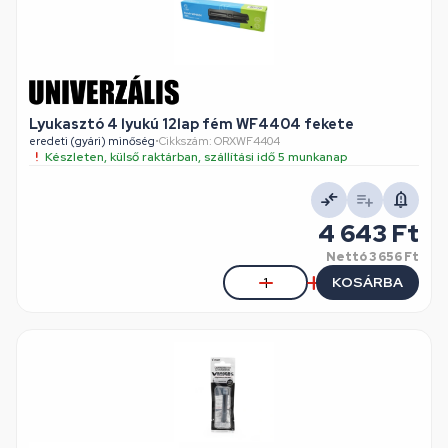
Lyukasztó 4 lyukú 12lap fém WF4404 fekete
eredeti (gyári) minőség
•
Cikkszám: ORXWF4404
Készleten, külső raktárban, szállítási idő 5 munkanap
4 643 Ft
Nettó
3 656 Ft
KOSÁRBA