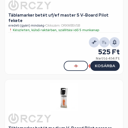
Táblamarker betét uf/ef master S V-Board Pilot
fekete
eredeti (gyári) minőség
•
Cikkszám: ORXWBSVSB
Készleten, külső raktárban, szállítási idő 5 munkanap
525 Ft
Nettó
414 Ft
KOSÁRBA