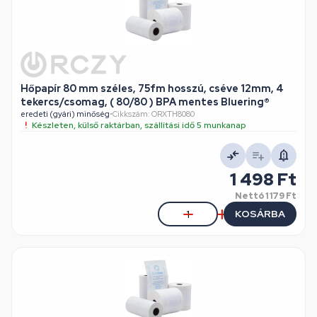
Hőpapír 80 mm széles, 75fm hosszú, cséve 12mm, 4
tekercs/csomag, ( 80/80 ) BPA mentes Bluering®
eredeti (gyári) minőség
•
Cikkszám: ORXTH8080
Készleten, külső raktárban, szállítási idő 5 munkanap
1 498 Ft
Nettó
1 179 Ft
KOSÁRBA