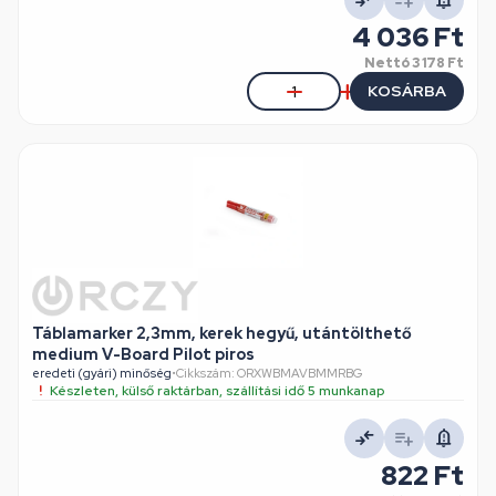
4 036 Ft
Nettó
3 178 Ft
KOSÁRBA
Táblamarker 2,3mm, kerek hegyű, utántölthető
medium V-Board Pilot piros
eredeti (gyári) minőség
•
Cikkszám: ORXWBMAVBMMRBG
Készleten, külső raktárban, szállítási idő 5 munkanap
822 Ft