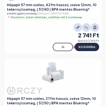
Hőpapír 57 mm széles, 42fm hosszú, cséve 12mm, 10
tekercs/csomag, ( 57/60 ) BPA mentes Bluering®
eredeti (gyári) minőség
•
Cikkszám: ORXTH574260
Készleten, külső raktárban, szállítási idő 5 munkanap
2 741 Ft
Nettó
2 159 Ft
KOSÁRBA
Hőpapír 57 mm széles, 27fm hosszú, cséve 12mm, 10
tekercs/csomag, ( 57/50 ) BPA mentes Bluering®