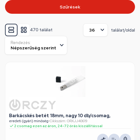
Szűrések
470 találat
találat/oldal
Rendezés:
Barkácskés betét 18mm, nagy 10 db/csomag,
eredeti (gyári) minőség
•
Cikkszám: ORXJJ40619
2 csomag ezen az áron, 24-72 órás kiszállítással