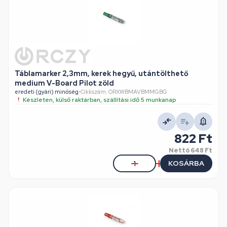
Táblamarker 2,3mm, kerek hegyű, utántölthető
medium V-Board Pilot zöld
eredeti (gyári) minőség
•
Cikkszám: ORXWBMAVBMMGBG
Készleten, külső raktárban, szállítási idő 5 munkanap
822 Ft
Nettó
648 Ft
KOSÁRBA