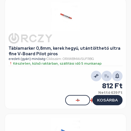
Táblamarker 0,8mm, kerek hegyű, utántölthető ultra
fine V-Board Pilot piros
eredeti (gyári) minőség
•
Cikkszám: ORXWBMAVSUFRBG
Készleten, külső raktárban, szállítási idő 5 munkanap
812 Ft
Nettó
639 Ft
KOSÁRBA