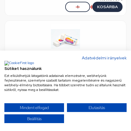
KOSÁRBA
Adatvédelmi irányelvek
Sütiket használunk
Radír, Rubbie-M, Nebulo
Ezt elküldhetjük látogatóink adatainak elemzésére, webhelyünk
eredeti (gyári) minőség
•
Cikkszám: ORXRUBBIEM
fejlesztésére, személyre szabott tartalom megjelenítésére és nagyszerű
Készleten, külső raktárban, szállítási idő 5 munkanap
webhely-élmény biztosítására. Ha többet szeretne tudni az általunk használt
sütikről, nyissa meg a beállításokat.
156 Ft
Mindent elfogad
Elutasítás
Nettó
123 Ft
KOSÁRBA
Beállítás