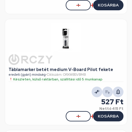
KOSÁRBA
Táblamarker betét medium V-Board Pilot fekete
eredeti (gyári) minőség
•
Cikkszám: ORXWBSVBMB
Készleten, külső raktárban, szállítási idő 5 munkanap
527 Ft
Nettó
415 Ft
KOSÁRBA