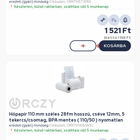
eredeti (gyári) minőség
•
Cikkszám: ORXTH573050
Készleten, külső raktárban, szállítási idő 5 munkanap
1 521 Ft
Nettó
1 198 Ft
KOSÁRBA
Hőpapír 110 mm széles 28fm hosszú, cséve 12mm, 5
tekercs/csomag, BPA mentes ( 110/50 ) nyomatlan
eredeti (gyári) minőség
•
Cikkszám: ORXTH11050NYL
Készleten, külső raktárban, szállítási idő 5 munkanap