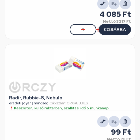
4 085 Ft
Nettó
3 217 Ft
KOSÁRBA
Radír, Rubbie-S, Nebulo
eredeti (gyári) minőség
•
Cikkszám: ORXRUBBIES
Készleten, külső raktárban, szállítási idő 5 munkanap
99 Ft
Nettó
78 Ft