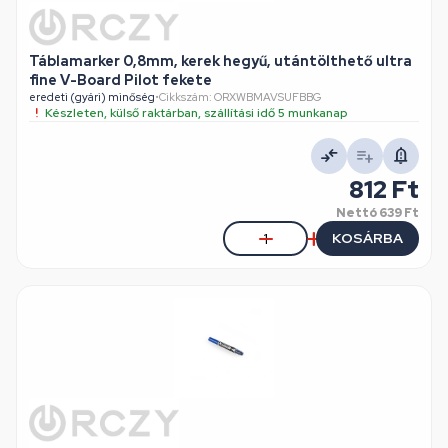
Táblamarker 0,8mm, kerek hegyű, utántölthető ultra
fine V-Board Pilot fekete
eredeti (gyári) minőség
•
Cikkszám: ORXWBMAVSUFBBG
Készleten, külső raktárban, szállítási idő 5 munkanap
812 Ft
Nettó
639 Ft
KOSÁRBA