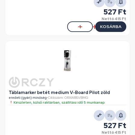
527 Ft
Nettó
415 Ft
KOSÁRBA
Táblamarker betét medium V-Board Pilot zöld
eredeti (gyári) minőség
•
Cikkszám: ORXWBSVBMG
Készleten, külső raktárban, szállítási idő 5 munkanap
527 Ft
Nettó
415 Ft