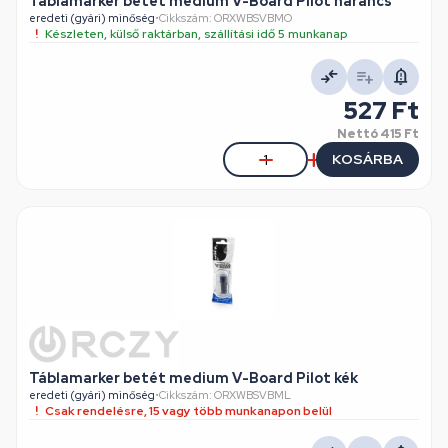
Táblamarker betét medium V-Board Pilot narancs
eredeti (gyári) minőség
•
Cikkszám: ORXWBSVBMO
Készleten, külső raktárban, szállítási idő 5 munkanap
527 Ft
Nettó
415 Ft
KOSÁRBA
Táblamarker betét medium V-Board Pilot kék
eredeti (gyári) minőség
•
Cikkszám: ORXWBSVBML
Csak rendelésre, 15 vagy több munkanapon belül