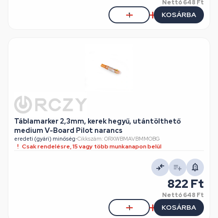
Nettó
648 Ft
KOSÁRBA
Táblamarker 2,3mm, kerek hegyű, utántölthető
medium V-Board Pilot narancs
eredeti (gyári) minőség
•
Cikkszám: ORXWBMAVBMMOBG
Csak rendelésre, 15 vagy több munkanapon belül
822 Ft
Nettó
648 Ft
KOSÁRBA