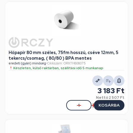
Hőpapír 80 mm széles, 75fm hosszú, cséve 12mm, 5
tekercs/csomag, ( 80/80 ) BPA mentes
eredeti (gyári) minőség
•
Cikkszám: ORXTH808075
Készleten, külső raktárban, szállítási idő 5 munkanap
3 183 Ft
Nettó
2 507 Ft
KOSÁRBA