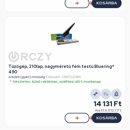
KOSÁRBA
Tűzőgép, 210lap, nagyméretű fém testű Bluering®
490
eredeti (gyári) minőség
•
Cikkszám: ORXTUZ490
Készleten, külső raktárban, szállítási idő 5 munkanap
14 131 Ft
Nettó
11 127 Ft
KOSÁRBA