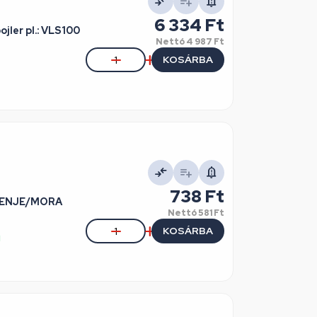
6 334 Ft
ler pl.: VLS100
Nettó
4 987 Ft
KOSÁRBA
738 Ft
GORENJE/MORA
Nettó
581 Ft
KOSÁRBA
l