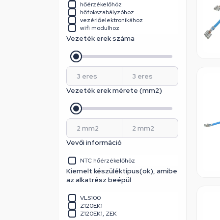
hőérzékelőhöz
hőfokszabályzóhoz
vezérlőelektronikához
wifi modulhoz
Vezeték erek száma
Vezeték erek mérete (mm2)
Vevői információ
NTC hőérzékelőhöz
Kiemelt készüléktípus(ok), amibe
az alkatrész beépül
VLS100
Z120EK1
Z120EK1, ZEK