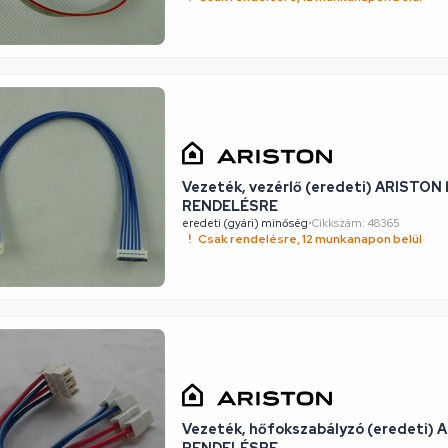
Vezeték, vezérlő (eredeti) ARISTON b
RENDELÉSRE
eredeti (gyári) minőség
•
Cikkszám: 48365
Csak rendelésre, 12 munkanapon belül
Vezeték, hőfokszabályzó (eredeti) A
RENDELÉSRE