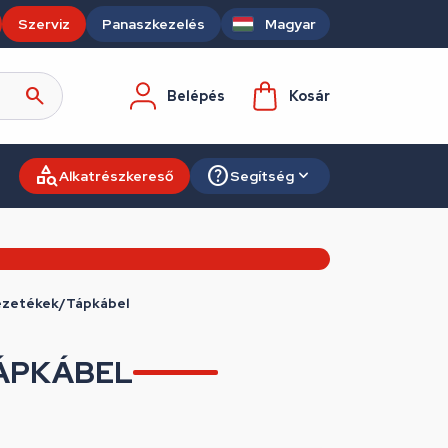
Szerviz
Panaszkezelés
Magyar
Belépés
Kosár
Alkatrészkereső
Segítség
Vezetékek/Tápkábel
ÁPKÁBEL