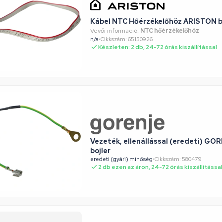
Kábel NTC Hőérzékelőhöz ARISTON boj
Vevői információ:
NTC hőérzékelőhöz
n/a
•
Cikkszám: 65150926
Készleten: 2 db, 24-72 órás kiszállítással
Vezeték, ellenállással (eredeti) 
bojler
eredeti (gyári) minőség
•
Cikkszám: 580479
2 db ezen az áron, 24-72 órás kiszállítássa