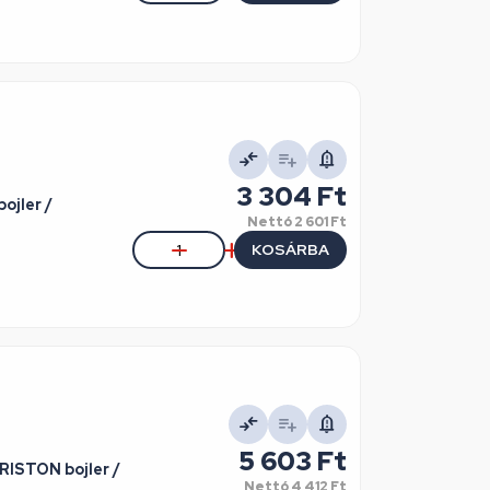
3 304 Ft
ojler /
Nettó
2 601 Ft
KOSÁRBA
5 603 Ft
RISTON bojler /
Nettó
4 412 Ft