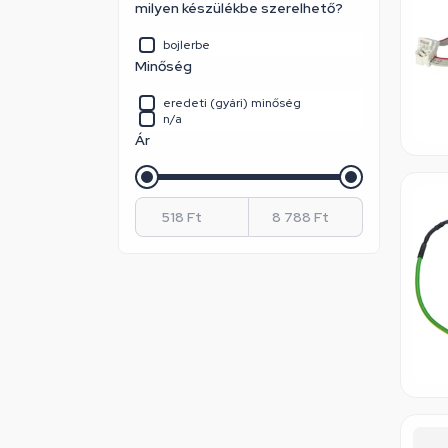
milyen készülékbe szerelhető?
bojlerbe
Minőség
eredeti (gyári) minőség
n/a
Ár