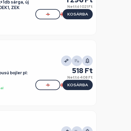
+1db sárga, új
Nettó
1 021 Ft
120EK1, ZEK
KOSÁRBA
518 Ft
usú bojler pl:
Nettó
408 Ft
KOSÁRBA
sal