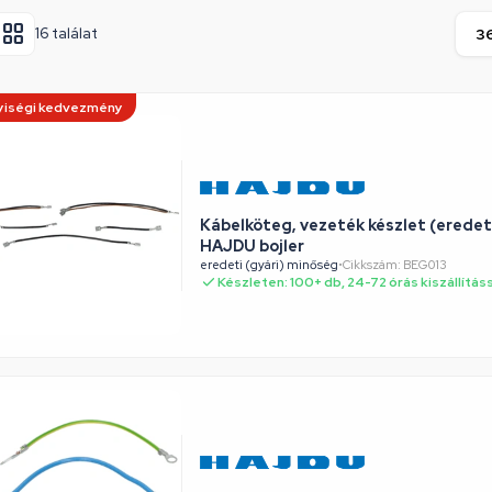
16 találat
iségi kedvezmény
Kábelköteg, vezeték készlet (eredet
HAJDU bojler
eredeti (gyári) minőség
•
Cikkszám: BEG013
Készleten: 100+ db, 24-72 órás kiszállítás