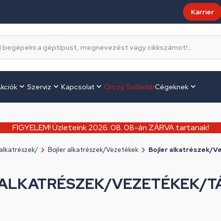
Karrier
kciók
Szerviz
Kapcsolat
Orczy Tudástár
Cégeknek
FIGYELEM! Üzleteink 2026. 08. 08-án ZÁRVA tartanak!
 alkatrészek/
Bojler alkatrészek/Vezetékek
Bojler alkatrészek/
 ALKATRÉSZEK/VEZETÉKEK/T