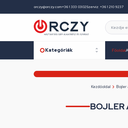
orczy@orczy.com
+36 1 333 0302
Szerviz: +36 1 210 9237
Kategóriák
Főoldal
A
Kezdőoldal
Bojler
BOJLER