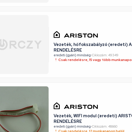
Vezeték, hőfokszabályzó (eredeti) A
RENDELÉSRE
eredeti (gyári) minőség
•
Cikkszám: 49349
Csak rendelésre, 15 vagy több munkanapon
Vezeték, WIFI modul (eredeti) ARIST
RENDELÉSRE
eredeti (gyári) minőség
•
Cikkszám: 48660
Csak rendelésre, 12 munkanapon belül