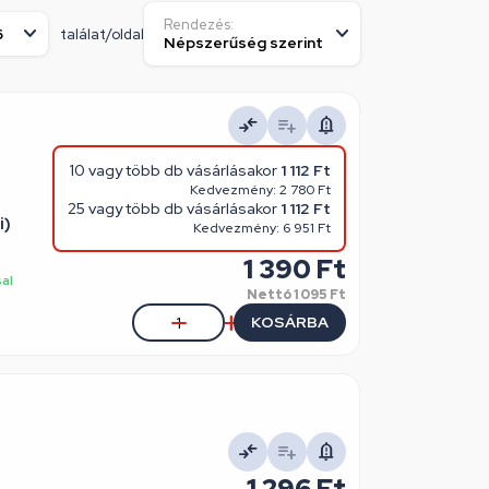
Rendezés:
találat/oldal
10 vagy több db vásárlásakor
1 112 Ft
Kedvezmény: 2 780 Ft
25 vagy több db vásárlásakor
1 112 Ft
i)
Kedvezmény: 6 951 Ft
1 390 Ft
sal
Nettó
1 095 Ft
KOSÁRBA
1 296 Ft