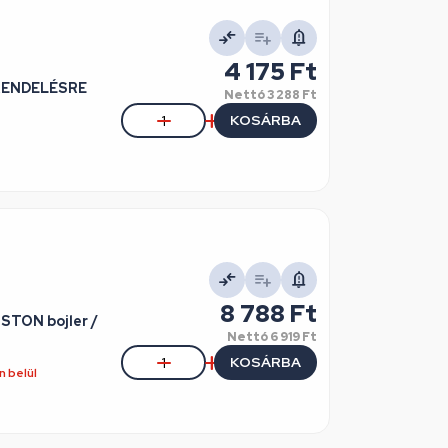
4 175 Ft
/ RENDELÉSRE
Nettó
3 288 Ft
KOSÁRBA
8 788 Ft
ISTON bojler /
Nettó
6 919 Ft
KOSÁRBA
 belül