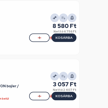
8 580 Ft
Nettó
6 756 Ft
KOSÁRBA
3 057 Ft
ON bojler /
Nettó
2 407 Ft
KOSÁRBA
 belül