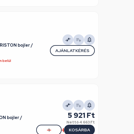
RISTON bojler /
AJÁNLATKÉRÉS
 belül
5 921 Ft
ON bojler /
Nettó
4 663 Ft
KOSÁRBA