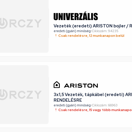
Vezeték (eredeti) ARISTON bojler 
eredeti (gyári) minőség
•
Cikkszám: 94235
Csak rendelésre, 12 munkanapon belül
3x1,5 Vezeték, tápkábel (eredeti) AR
RENDELÉSRE
eredeti (gyári) minőség
•
Cikkszám: 66963
Csak rendelésre, 15 vagy több munkanapon