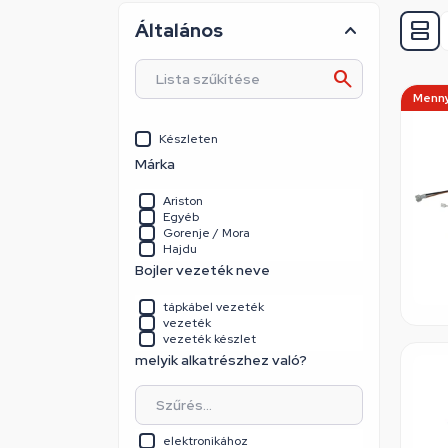
Általános
Menny
Készleten
Márka
Ariston
Egyéb
Gorenje / Mora
Hajdu
Bojler vezeték neve
tápkábel vezeték
vezeték
vezeték készlet
melyik alkatrészhez való?
elektronikához