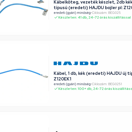
Kábelköteg, vezeték készlet, 2db kék
típusú (eredeti) HAJDU bojler pl: Z
eredeti (gyári) minőség
•
Cikkszám: BEG025
Készleten: 41 db, 24-72 órás kiszállítással
Kábel, 1 db, kék (eredeti) HAJDU új típ
Z120EK1
eredeti (gyári) minőség
•
Cikkszám: BEG0251
Készleten: 100+ db, 24-72 órás kiszállítás