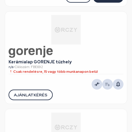
Kerámialap GORENJE tűzhely
n/a
•
Cikkszám: FBE692
Csak rendelésre, 15 vagy több munkanapon belül
AJÁNLATKÉRÉS