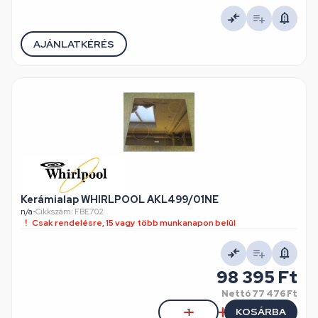
AJÁNLATKÉRÉS
Kerámialap WHIRLPOOL AKL499/01NE
n/a
•
Cikkszám: FBE702
Csak rendelésre, 15 vagy több munkanapon belül
98 395 Ft
Nettó
77 476 Ft
KOSÁRBA