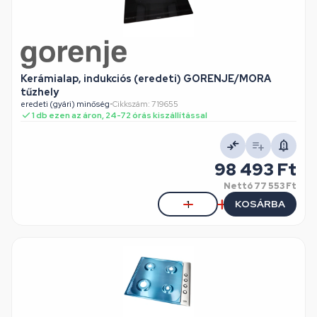
Kerámialap, indukciós (eredeti) GORENJE/MORA
tűzhely
eredeti (gyári) minőség
•
Cikkszám: 719655
1 db ezen az áron, 24-72 órás kiszállítással
98 493 Ft
Nettó
77 553 Ft
KOSÁRBA