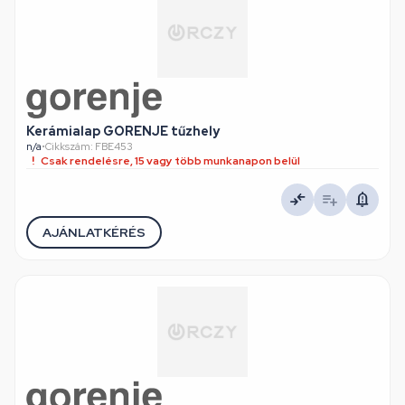
Kerámialap GORENJE tűzhely
n/a
•
Cikkszám: FBE453
Csak rendelésre, 15 vagy több munkanapon belül
AJÁNLATKÉRÉS