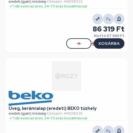
eredeti (gyári) minőség
•
Cikkszám: 4410300322
1 db ezen az áron, 24-72 órás kiszállítással
86 319 Ft
Nettó
67 968 Ft
KOSÁRBA
Üveg, kerámialap (eredeti) BEKO tűzhely
eredeti (gyári) minőség
•
Cikkszám: 4410300230
1 db ezen az áron, 24-72 órás kiszállítással