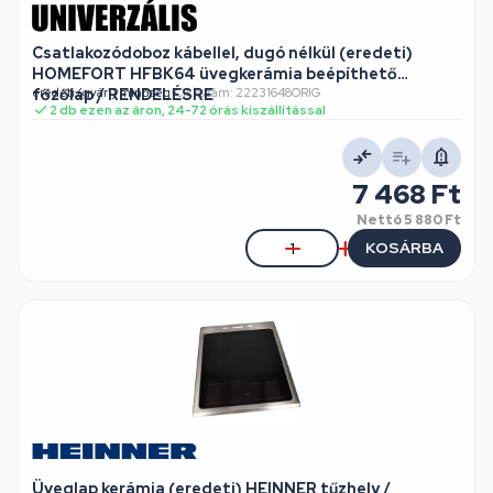
Csatlakozódoboz kábellel, dugó nélkül (eredeti)
HOMEFORT HFBK64 üvegkerámia beépíthető
főzőlap / RENDELÉSRE
eredeti (gyári) minőség
•
Cikkszám: 22231648ORIG
2 db ezen az áron, 24-72 órás kiszállítással
7 468 Ft
Nettó
5 880 Ft
KOSÁRBA
Üveglap kerámia (eredeti) HEINNER tűzhely /