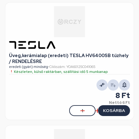
Üveg,kerámialap (eredeti) TESLA HV6400SB tűzhely
/ RENDELÉSRE
eredeti (gyári) minőség
•
Cikkszám: YOA6012SC041065
Készleten, külső raktárban, szállítási idő 5 munkanap
8 Ft
Nettó
6 Ft
KOSÁRBA