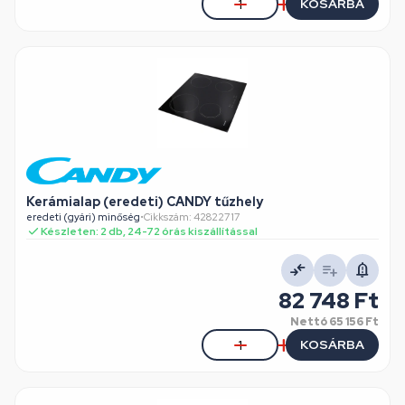
KOSÁRBA
Kerámialap (eredeti) CANDY tűzhely
eredeti (gyári) minőség
•
Cikkszám: 42822717
Készleten: 2 db, 24-72 órás kiszállítással
82 748 Ft
Nettó
65 156 Ft
KOSÁRBA