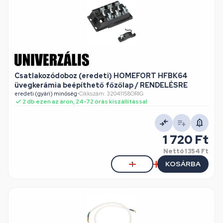
Csatlakozódoboz (eredeti) HOMEFORT HFBK64
üvegkerámia beépíthető főzőlap / RENDELÉSRE
eredeti (gyári) minőség
•
Cikkszám: 32041158ORIG
2 db ezen az áron, 24-72 órás kiszállítással
1 720 Ft
Nettó
1 354 Ft
KOSÁRBA