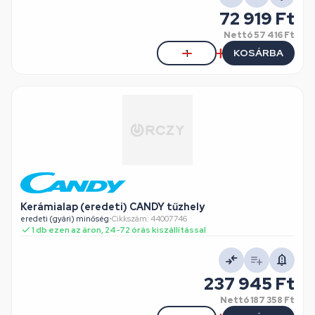
72 919 Ft
Nettó
57 416 Ft
KOSÁRBA
Kerámialap (eredeti) CANDY tűzhely
eredeti (gyári) minőség
•
Cikkszám: 44007746
1 db ezen az áron, 24-72 órás kiszállítással
237 945 Ft
Nettó
187 358 Ft