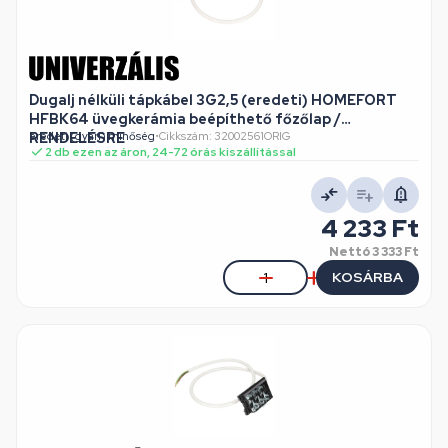
Dugalj nélküli tápkábel 3G2,5 (eredeti) HOMEFORT
HFBK64 üvegkerámia beépíthető főzőlap /
RENDELÉSRE
eredeti (gyári) minőség
•
Cikkszám: 32002561ORIG
2 db ezen az áron, 24-72 órás kiszállítással
4 233 Ft
Nettó
3 333 Ft
KOSÁRBA