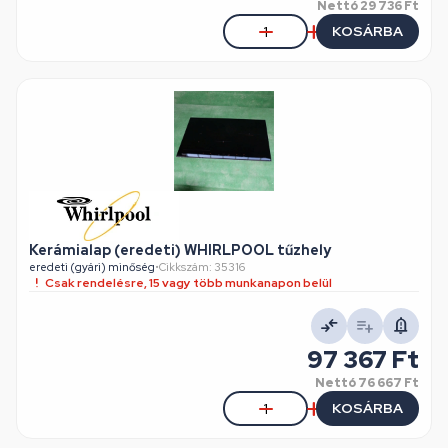
Nettó
29 736 Ft
KOSÁRBA
Kerámialap (eredeti) WHIRLPOOL tűzhely
eredeti (gyári) minőség
•
Cikkszám: 35316
Csak rendelésre, 15 vagy több munkanapon belül
97 367 Ft
Nettó
76 667 Ft
KOSÁRBA