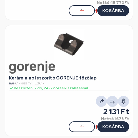
Nettó
45 773 Ft
KOSÁRBA
Kerámialap leszorító GORENJE főzőlap
n/a
•
Cikkszám: FEG617
Készleten: 7 db, 24-72 órás kiszállítással
2 131 Ft
Nettó
1 678 Ft
KOSÁRBA