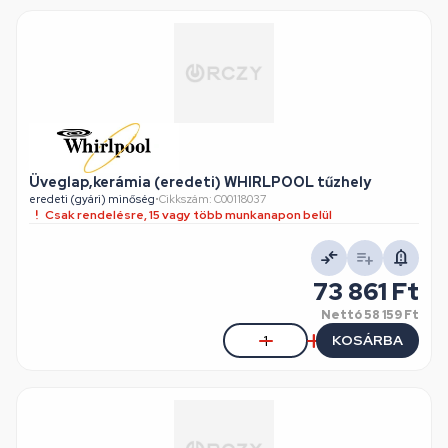
Üveglap,kerámia (eredeti) WHIRLPOOL tűzhely
eredeti (gyári) minőség
•
Cikkszám: C00118037
Csak rendelésre, 15 vagy több munkanapon belül
73 861 Ft
Nettó
58 159 Ft
KOSÁRBA