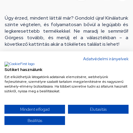
Úgy érzed, mindent láttál már? Gondold újra! Kínálatunk
szinte végtelen, és folyamatosan bővül a legújabb és
legkeresettebb termékekkel. Ne maradj le semmiről!
Görgess tovább, és merülj el a választékban – a
következő kattintás akár a tökéletes találat is lehet!
Adatvédelmi irányelvek
Sütiket használunk
Ezt elküldhetjük látogatóink adatainak elemzésére, webhelyünk
fejlesztésére, személyre szabott tartalom megjelenítésére és nagyszerű
webhely-élmény biztosítására. Ha többet szeretne tudni az általunk használt
sütikről, nyissa meg a beállításokat.
Ne maradj le a legjobb
Mindent elfogad
Elutasítás
ajánlatokról!
Beállítás
Iratkozz fel hírlevelünkre a különleges