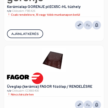
Kerámialap GORENJE pl:EC65C-HL tűzhely
n/a
•
Cikkszám: FBE426
Csak rendelésre, 15 vagy több munkanapon belül
AJÁNLATKÉRÉS
Üveglap (kerámia) FAGOR főzőlap / RENDELÉSRE
n/a
•
Cikkszám: CC1865400
Nincs készleten