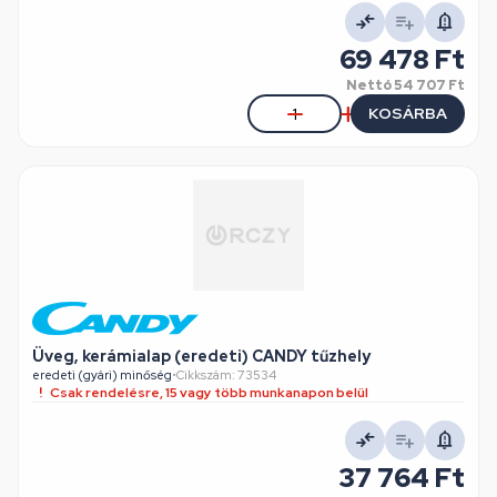
69 478 Ft
Nettó
54 707 Ft
KOSÁRBA
Üveg, kerámialap (eredeti) CANDY tűzhely
eredeti (gyári) minőség
•
Cikkszám: 73534
Csak rendelésre, 15 vagy több munkanapon belül
37 764 Ft