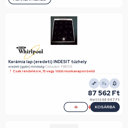
Kerámia lap (eredeti) INDESIT tűzhely
eredeti (gyári) minőség
•
Cikkszám: FBE515
Csak rendelésre, 15 vagy több munkanapon belül
87 562 Ft
Nettó
68 947 Ft
KOSÁRBA