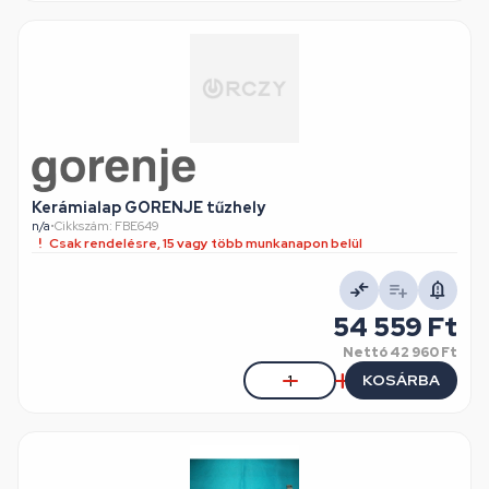
Kerámialap GORENJE tűzhely
n/a
•
Cikkszám: FBE649
Csak rendelésre, 15 vagy több munkanapon belül
54 559 Ft
Nettó
42 960 Ft
KOSÁRBA