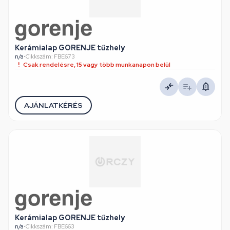
Kerámialap GORENJE tűzhely
n/a
•
Cikkszám: FBE673
Csak rendelésre, 15 vagy több munkanapon belül
AJÁNLATKÉRÉS
Kerámialap GORENJE tűzhely
n/a
•
Cikkszám: FBE663