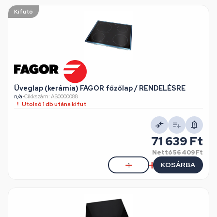
Kifutó
Üveglap (kerámia) FAGOR főzőlap / RENDELÉSRE
n/a
•
Cikkszám: AS0000088
Utolsó 1 db utána kifut
71 639 Ft
Nettó
56 409 Ft
KOSÁRBA