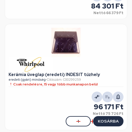
84 301 Ft
Nettó
66 379 Ft
Kerámia üveglap (eredeti) INDESIT tűzhely
eredeti (gyári) minőség
•
Cikkszám: C00299259
Csak rendelésre, 15 vagy több munkanapon belül
96 171 Ft
Nettó
75 726 Ft
KOSÁRBA