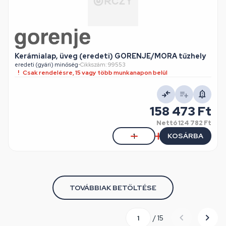
Kerámialap, üveg (eredeti) GORENJE/MORA tűzhely
eredeti (gyári) minőség
•
Cikkszám: 99553
Csak rendelésre, 15 vagy több munkanapon belül
158 473 Ft
Nettó
124 782 Ft
KOSÁRBA
TOVÁBBIAK BETÖLTÉSE
/ 15