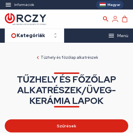
Magyar
Információk
Kategóriák
Menü
Tűzhely és főzőlap alkatrészek
TŰZHELY ÉS FŐZŐLAP
ALKATRÉSZEK/ÜVEG-
KERÁMIA LAPOK
Szűrések