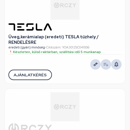
Üveg,kerámialap (eredeti) TESLA tűzhely /
RENDELÉSRE
eredeti (gyári) minőség
•
Cikkszám: YOA3012SC041006
Készleten, külső raktárban, szállítási idő 5 munkanap
AJÁNLATKÉRÉS