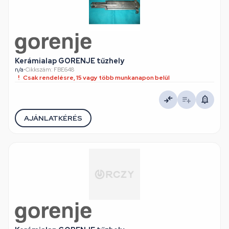
Kerámialap GORENJE tűzhely
n/a
•
Cikkszám: FBE648
Csak rendelésre, 15 vagy több munkanapon belül
AJÁNLATKÉRÉS