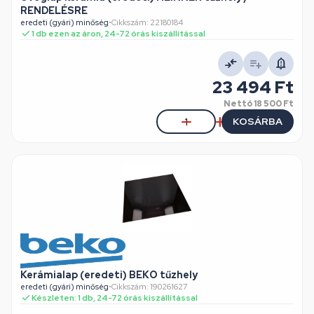
RENDELÉSRE
eredeti (gyári) minőség
•
Cikkszám: 22180184
1 db ezen az áron, 24-72 órás kiszállítással
23 494 Ft
Nettó
18 500 Ft
KOSÁRBA
Kerámialap (eredeti) BEKO tűzhely
eredeti (gyári) minőség
•
Cikkszám: 190261627
Készleten: 1 db, 24-72 órás kiszállítással