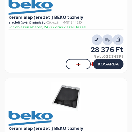
Kerámialap (eredeti) BEKO tűzhely
eredeti (gyári) minőség
•
Cikkszám: 4491244210
1 db ezen az áron, 24-72 órás kiszállítással
28 376 Ft
Nettó
22 343 Ft
KOSÁRBA
Kerámialap (eredeti) BEKO tűzhely