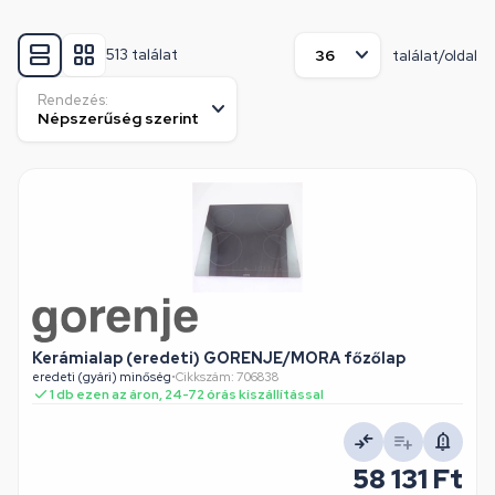
513 találat
találat/oldal
Rendezés:
Kerámialap (eredeti) GORENJE/MORA főzőlap
eredeti (gyári) minőség
•
Cikkszám: 706838
1 db ezen az áron, 24-72 órás kiszállítással
58 131 Ft