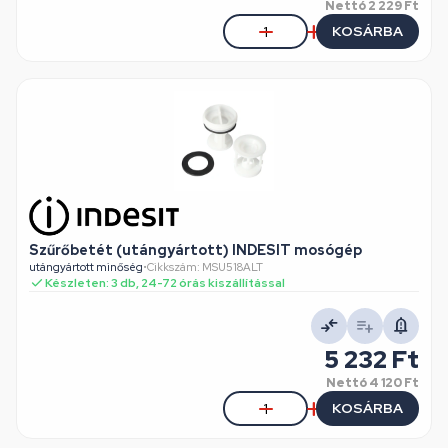
Nettó
2 229 Ft
KOSÁRBA
Szűrőbetét (utángyártott) INDESIT mosógép
utángyártott minőség
•
Cikkszám: MSU518ALT
Készleten: 3 db, 24-72 órás kiszállítással
5 232 Ft
Nettó
4 120 Ft
KOSÁRBA