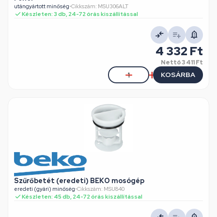
utángyártott minőség
•
Cikkszám: MSU306ALT
Készleten: 3 db, 24-72 órás kiszállítással
4 332 Ft
Nettó
3 411 Ft
KOSÁRBA
Szűrőbetét (eredeti) BEKO mosógép
eredeti (gyári) minőség
•
Cikkszám: MSU840
Készleten: 45 db, 24-72 órás kiszállítással