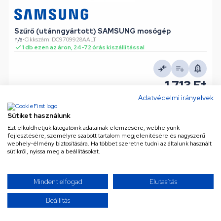
Szűrő (utánngyártott) SAMSUNG mosógép
n/a
•
Cikkszám: DC9709928AALT
1 db ezen az áron, 24-72 órás kiszállítással
1 713 Ft
Nettó
1 349 Ft
Adatvédelmi irányelvek
KOSÁRBA
Sütiket használunk
Ezt elküldhetjük látogatóink adatainak elemzésére, webhelyünk
fejlesztésére, személyre szabott tartalom megjelenítésére és nagyszerű
webhely-élmény biztosítására. Ha többet szeretne tudni az általunk használt
sütikről, nyissa meg a beállításokat.
Mindent elfogad
Elutasítás
Beállítás
Szűrő (eredeti) GORENJE mosógép