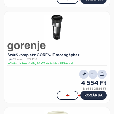
Szűrő komplett GORENJE mosógéphez
n/a
•
Cikkszám: MSU614
Készleten: 4 db, 24-72 órás kiszállítással
4 554 Ft
Nettó
3 586 Ft
KOSÁRBA