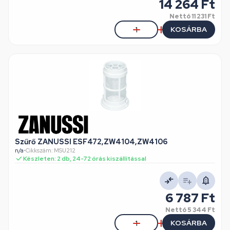
14 264 Ft
Nettó
11 231 Ft
KOSÁRBA
Szűrő ZANUSSI ESF472,ZW4104,ZW4106
n/a
•
Cikkszám: MSU212
Készleten: 2 db, 24-72 órás kiszállítással
6 787 Ft
Nettó
5 344 Ft
KOSÁRBA