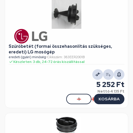
Szűrőbetét (formai összehasonlítás szükséges,
eredeti) LG mosógép
eredeti (gyári) minőség
•
Cikkszám: 383EER2001B
Készleten: 3 db, 24-72 órás kiszállítással
5 252 Ft
Nettó
4 135 Ft
KOSÁRBA