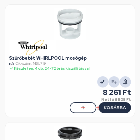
Szűrőbetét WHIRLPOOL mosógép
n/a
•
Cikkszám: MSU719
Készleten: 4 db, 24-72 órás kiszállítással
8 261 Ft
Nettó
6 505 Ft
KOSÁRBA