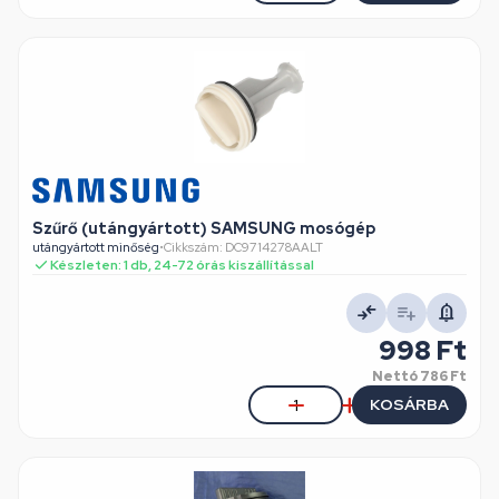
Szűrő (utángyártott) SAMSUNG mosógép
utángyártott minőség
•
Cikkszám: DC9714278AALT
Készleten: 1 db, 24-72 órás kiszállítással
998 Ft
Nettó
786 Ft
KOSÁRBA