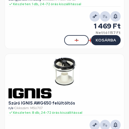
Készleten: 1 db, 24-72 órás kiszállítással
1 469 Ft
Nettó
1 157 Ft
KOSÁRBA
Szűrő IGNIS AWG650 felültöltős
n/a
•
Cikkszám: MSU707
Készleten: 8 db, 24-72 órás kiszállítással