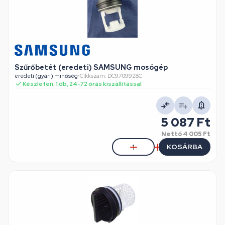
Szűrőbetét (eredeti) SAMSUNG mosógép
eredeti (gyári) minőség
•
Cikkszám: DC9709928C
Készleten: 1 db, 24-72 órás kiszállítással
5 087 Ft
Nettó
4 005 Ft
KOSÁRBA