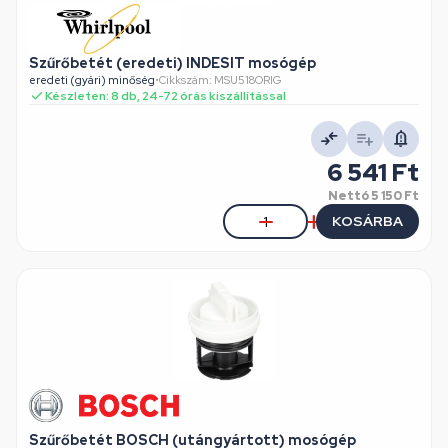
Szűrőbetét (eredeti) INDESIT mosógép
eredeti (gyári) minőség
•
Cikkszám: MSU518ORIG
Készleten: 8 db, 24-72 órás kiszállítással
6 541 Ft
Nettó
5 150 Ft
KOSÁRBA
Szűrőbetét BOSCH (utángyártott) mosógép