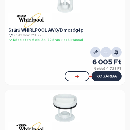
Szűrő WHIRLPOOL AWO/D mosógép
n/a
•
Cikkszám: MSU721
Készleten: 6 db, 24-72 órás kiszállítással
6 005 Ft
Nettó
4 728 Ft
KOSÁRBA