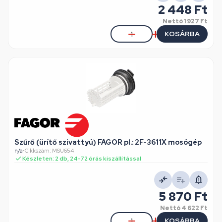
2 448 Ft
Nettó
1 927 Ft
KOSÁRBA
Szűrő (ürítő szivattyú) FAGOR pl.: 2F-3611X mosógép
n/a
•
Cikkszám: MSU654
Készleten: 2 db, 24-72 órás kiszállítással
5 870 Ft
Nettó
4 622 Ft
KOSÁRBA