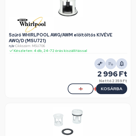
Szűrő WHIRLPOOL AWG/AWM elöltöltős KIVÉVE
AWO/D (MSU721)
n/a
•
Cikkszám: MSU706
Készleten: 4 db, 24-72 órás kiszállítással
2 996 Ft
Nettó
2 359 Ft
KOSÁRBA