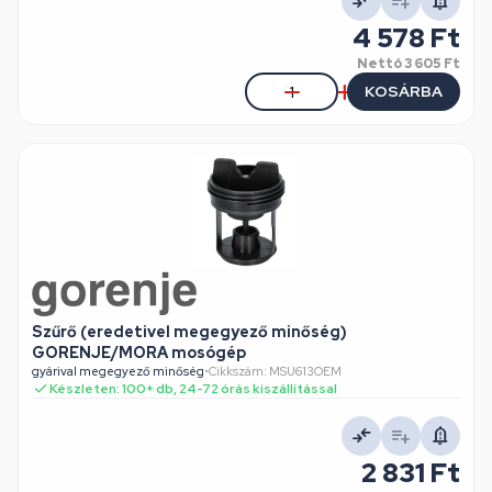
4 578 Ft
Nettó
3 605 Ft
KOSÁRBA
Szűrő (eredetivel megegyező minőség)
GORENJE/MORA mosógép
gyárival megegyező minőség
•
Cikkszám: MSU613OEM
Készleten: 100+ db, 24-72 órás kiszállítással
2 831 Ft