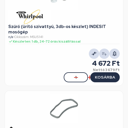
Szűrő (ürítő szivattyú, 3db-os készlet) INDESIT
mosógép
n/a
•
Cikkszám: MSU5141
Készleten: 1 db, 24-72 órás kiszállítással
4 672 Ft
Nettó
3 679 Ft
KOSÁRBA