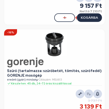
9 157 Ft
Nettó
7 210 Ft
KOSÁRBA
-16%
Szűrő (tartalmazza: szűrőbetét, tömítés, szűrőfedél)
GORENJE mosógép
eredeti (gyári) minőség
•
Cikkszám: MSU613
Készleten: 45 db, 24-72 órás kiszállítással
3 737 Ft
3 139 Ft