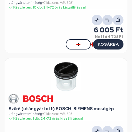
utángyártott minőség
•
Cikkszám: MSU3081
Készleten: 10 db, 24-72 órás kiszállítással
6 005 Ft
Nettó
4 728 Ft
KOSÁRBA
Szűrő (utángyártott) BOSCH-SIEMENS mosógép
utángyártott minőség
•
Cikkszám: MSU305
Készleten: 1 db, 24-72 órás kiszállítással