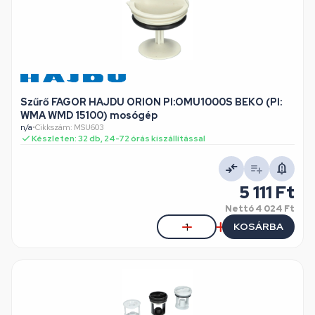
Szűrő FAGOR HAJDU ORION Pl:OMU1000S BEKO (Pl:
WMA WMD 15100) mosógép
n/a
•
Cikkszám: MSU603
Készleten: 32 db, 24-72 órás kiszállítással
5 111 Ft
Nettó
4 024 Ft
KOSÁRBA