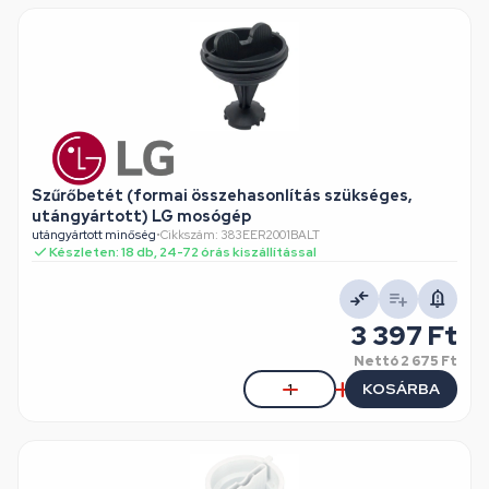
Szűrőbetét (formai összehasonlítás szükséges,
utángyártott) LG mosógép
utángyártott minőség
•
Cikkszám: 383EER2001BALT
Készleten: 18 db, 24-72 órás kiszállítással
3 397 Ft
Nettó
2 675 Ft
KOSÁRBA