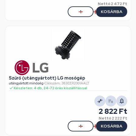
Nettó
2 472 Ft
KOSÁRBA
Szűrő (utángyártott) LG mosógép
utángyártott minőség
•
Cikkszám: 383EER2001AALT
Készleten: 4 db, 24-72 órás kiszállítással
2 822 Ft
Nettó
2 222 Ft
KOSÁRBA