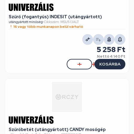
Szűrő (fogantyús) INDESIT (utángyártott)
utángyártott minőség
•
Cikkszám: MSU513ALT
16 vagy több munkanapon belül várható
5 258 Ft
Nettó
4 140 Ft
KOSÁRBA
Szűrőbetét (utángyártott) CANDY mosógép