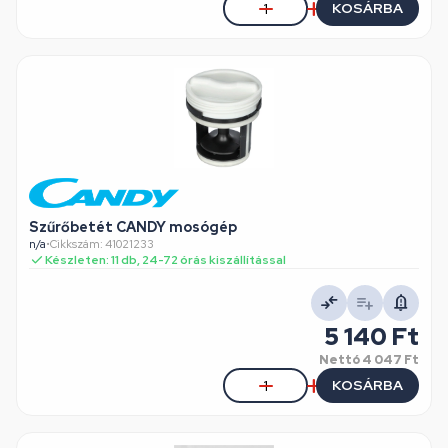
KOSÁRBA
Szűrőbetét CANDY mosógép
n/a
•
Cikkszám: 41021233
Készleten: 11 db, 24-72 órás kiszállítással
5 140 Ft
Nettó
4 047 Ft
KOSÁRBA