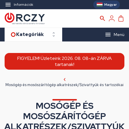
Magyar
Információk
Kategóriák
Menü
FIGYELEM! Üzleteink 2026. 08. 08-án ZÁRVA
tartanak!
Mosógép és mosószárítógép alkatrészek/Szivattyúk és tartozékai
MOSÓGÉP ÉS
MOSÓSZÁRÍTÓGÉP
ALKATRÉSZEK/SZIVATTYÚK