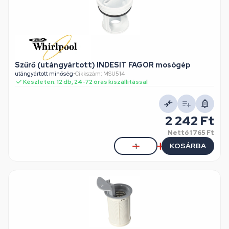
Szűrő (utángyártott) INDESIT FAGOR mosógép
utángyártott minőség
•
Cikkszám: MSU514
Készleten: 12 db, 24-72 órás kiszállítással
2 242 Ft
Nettó
1 765 Ft
KOSÁRBA