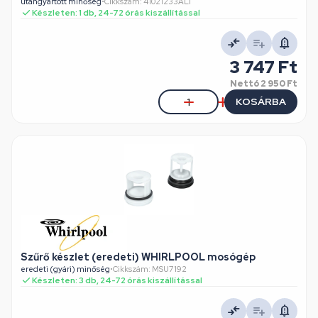
utángyártott minőség
•
Cikkszám: 41021233ALT
Készleten: 1 db, 24-72 órás kiszállítással
3 747 Ft
Nettó
2 950 Ft
KOSÁRBA
Szűrő készlet (eredeti) WHIRLPOOL mosógép
eredeti (gyári) minőség
•
Cikkszám: MSU7192
Készleten: 3 db, 24-72 órás kiszállítással