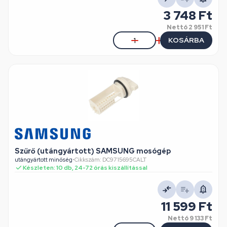
3 748 Ft
Nettó
2 951 Ft
KOSÁRBA
Szűrő (utángyártott) SAMSUNG mosógép
utángyártott minőség
•
Cikkszám: DC9715695CALT
Készleten: 10 db, 24-72 órás kiszállítással
11 599 Ft
Nettó
9 133 Ft