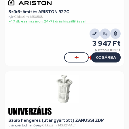
Szűrőtömítés ARISTON 937C
n/a
•
Cikkszám: MSU508
7 db ezen az áron, 24-72 órás kiszállítással
3 947 Ft
Nettó
3 108 Ft
KOSÁRBA
Szűrő hengeres (utángyártott) ZANUSSI ZDM
utángyártott minőség
•
Cikkszám: MSU214ALT