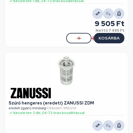
Készleten: 1 db, 24-72 órás kiszállítással
9 505 Ft
Nettó
7 485 Ft
KOSÁRBA
Szűrő hengeres (eredeti) ZANUSSI ZDM
eredeti (gyári) minőség
•
Cikkszám: MSU214
Készleten: 2 db, 24-72 órás kiszállítással