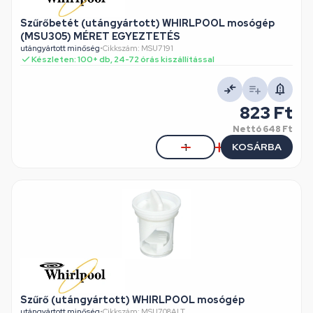
Szűrőbetét (utángyártott) WHIRLPOOL mosógép
(MSU305) MÉRET EGYEZTETÉS
utángyártott minőség
•
Cikkszám: MSU7191
Készleten: 100+ db, 24-72 órás kiszállítással
823 Ft
Nettó
648 Ft
KOSÁRBA
Szűrő (utángyártott) WHIRLPOOL mosógép
utángyártott minőség
•
Cikkszám: MSU708ALT