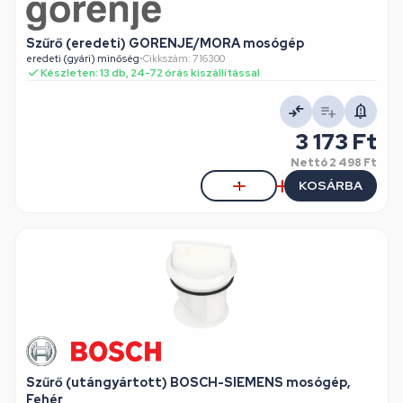
Szűrő (eredeti) GORENJE/MORA mosógép
eredeti (gyári) minőség
•
Cikkszám: 716300
Készleten: 13 db, 24-72 órás kiszállítással
3 173 Ft
Nettó
2 498 Ft
KOSÁRBA
Szűrő (utángyártott) BOSCH-SIEMENS mosógép,
Fehér