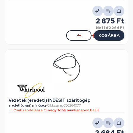
2 875 Ft
Nettó
2 264 Ft
KOSÁRBA
Vezeték (eredeti) INDESIT szárítógép
eredeti (gyári) minőség
•
Cikkszám: C00264077
Csak rendelésre, 15 vagy több munkanapon belül
3 684 Ft