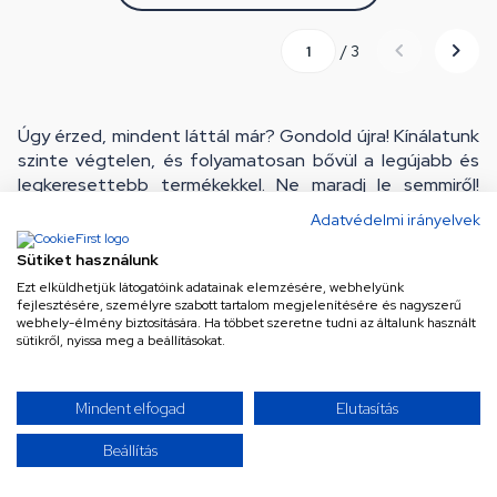
/ 3
Úgy érzed, mindent láttál már? Gondold újra! Kínálatunk
szinte végtelen, és folyamatosan bővül a legújabb és
legkeresettebb termékekkel. Ne maradj le semmiről!
Görgess tovább, és merülj el a választékban – a
Adatvédelmi irányelvek
következő kattintás akár a tökéletes találat is lehet!
Sütiket használunk
Ezt elküldhetjük látogatóink adatainak elemzésére, webhelyünk
fejlesztésére, személyre szabott tartalom megjelenítésére és nagyszerű
webhely-élmény biztosítására. Ha többet szeretne tudni az általunk használt
sütikről, nyissa meg a beállításokat.
Ne maradj le a legjobb
Mindent elfogad
Elutasítás
ajánlatokról!
Beállítás
Iratkozz fel hírlevelünkre a különleges