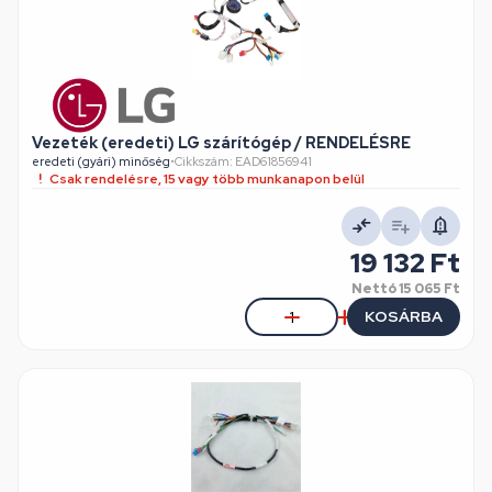
Vezeték (eredeti) LG szárítógép / RENDELÉSRE
eredeti (gyári) minőség
•
Cikkszám: EAD61856941
Csak rendelésre, 15 vagy több munkanapon belül
19 132 Ft
Nettó
15 065 Ft
KOSÁRBA