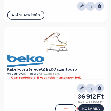
AJÁNLATKÉRÉS
Kábelköteg (eredeti) BEKO szárítógép
eredeti (gyári) minőség
•
Cikkszám: 82317
Csak rendelésre, 15 vagy több munkanapon belül
36 912 Ft
Nettó
29 064 Ft
KOSÁRBA