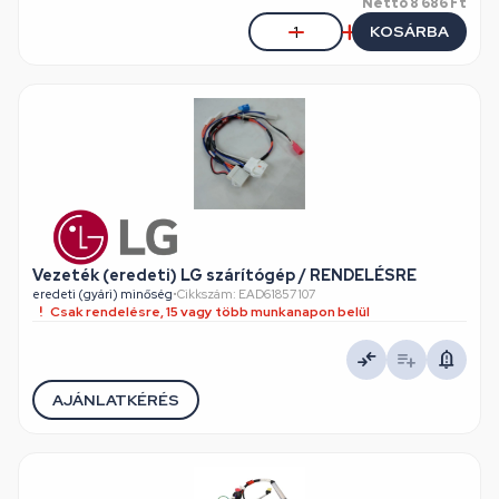
Nettó
8 686 Ft
KOSÁRBA
Vezeték (eredeti) LG szárítógép / RENDELÉSRE
eredeti (gyári) minőség
•
Cikkszám: EAD61857107
Csak rendelésre, 15 vagy több munkanapon belül
AJÁNLATKÉRÉS