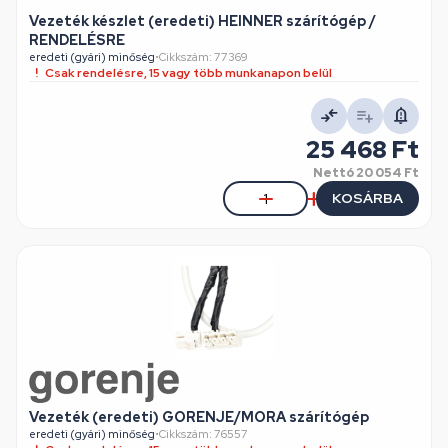
Vezeték készlet (eredeti) HEINNER szárítógép /
RENDELÉSRE
eredeti (gyári) minőség
•
Cikkszám: 77369
Csak rendelésre, 15 vagy több munkanapon belül
25 468 Ft
Nettó
20 054 Ft
KOSÁRBA
Vezeték (eredeti) GORENJE/MORA szárítógép
eredeti (gyári) minőség
•
Cikkszám: 76557