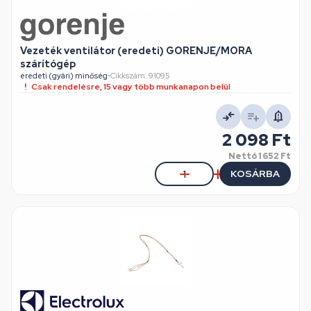
Vezeték ventilátor (eredeti) GORENJE/MORA
szárítógép
eredeti (gyári) minőség
•
Cikkszám: 91095
Csak rendelésre, 15 vagy több munkanapon belül
2 098 Ft
Nettó
1 652 Ft
KOSÁRBA