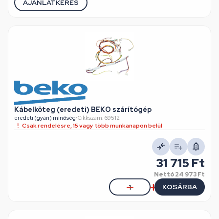
AJÁNLATKÉRÉS
Kábelköteg (eredeti) BEKO szárítógép
eredeti (gyári) minőség
•
Cikkszám: 69512
Csak rendelésre, 15 vagy több munkanapon belül
31 715 Ft
Nettó
24 973 Ft
KOSÁRBA