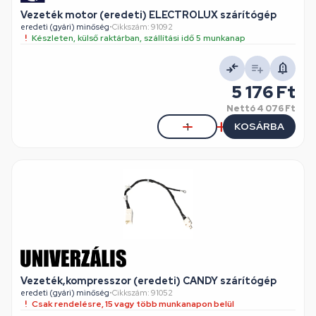
Vezeték motor (eredeti) ELECTROLUX szárítógép
eredeti (gyári) minőség
•
Cikkszám: 91092
Készleten, külső raktárban, szállítási idő 5 munkanap
5 176 Ft
Nettó
4 076 Ft
KOSÁRBA
Vezeték,kompresszor (eredeti) CANDY szárítógép
eredeti (gyári) minőség
•
Cikkszám: 91052
Csak rendelésre, 15 vagy több munkanapon belül