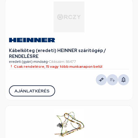
Kábelköteg (eredeti) HEINNER szárítógép /
RENDELÉSRE
eredeti (gyári) minőség
•
Cikkszám: 86477
Csak rendelésre, 15 vagy több munkanapon belül
AJÁNLATKÉRÉS