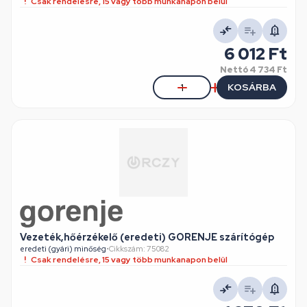
Csak rendelésre, 15 vagy több munkanapon belül
6 012 Ft
Nettó
4 734 Ft
KOSÁRBA
Vezeték,hőérzékelő (eredeti) GORENJE szárítógép
eredeti (gyári) minőség
•
Cikkszám: 75082
Csak rendelésre, 15 vagy több munkanapon belül