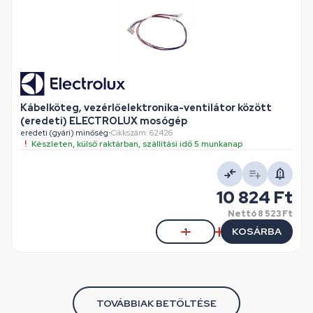
Kábelköteg, vezérlőelektronika-ventilátor között
(eredeti) ELECTROLUX mosógép
eredeti (gyári) minőség
•
Cikkszám: 62426
Készleten, külső raktárban, szállítási idő 5 munkanap
10 824 Ft
Nettó
8 523 Ft
KOSÁRBA
TOVÁBBIAK BETÖLTÉSE