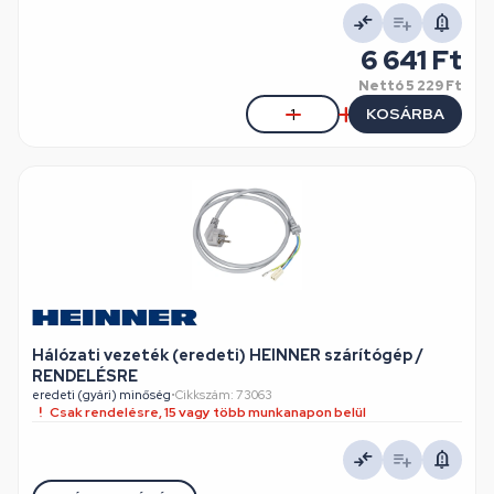
6 641 Ft
Nettó
5 229 Ft
KOSÁRBA
Hálózati vezeték (eredeti) HEINNER szárítógép /
RENDELÉSRE
eredeti (gyári) minőség
•
Cikkszám: 73063
Csak rendelésre, 15 vagy több munkanapon belül