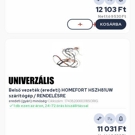
12 103 Ft
Nettó
9 530 Ft
KOSÁRBA
Belső vezeték (eredeti) HOMEFORT HSZH81UW
szárítógép / RENDELÉSRE
eredeti (gyári) minőség
•
Cikkszám: 17438200003185ORIG
1 db ezen az áron, 24-72 órás kiszállítással
11 031 Ft