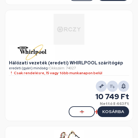
Hálózati vezeték (eredeti) WHIRLPOOL szárítógép
eredeti (gyári) minőség
•
Cikkszám: 74027
Csak rendelésre, 15 vagy több munkanapon belül
10 749 Ft
Nettó
8 463 Ft
KOSÁRBA