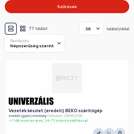
Szűrések
77 találat
találat/oldal
Rendezés:
Vezeték készlet (eredeti) BEKO szárítógép
eredeti (gyári) minőség
•
Cikkszám: 2991612700
1 db ezen az áron, 24-72 órás kiszállítással