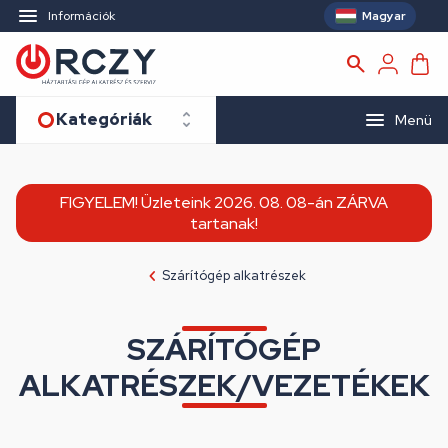
Magyar
Információk
Kategóriák
Menü
FIGYELEM! Üzleteink 2026. 08. 08-án ZÁRVA
tartanak!
Szárítógép alkatrészek
SZÁRÍTÓGÉP
ALKATRÉSZEK/VEZETÉKEK