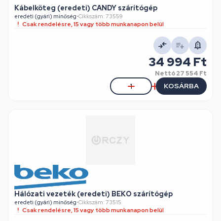
Kábelköteg (eredeti) CANDY szárítógép
eredeti (gyári) minőség
•
Cikkszám: 73559
Csak rendelésre, 15 vagy több munkanapon belül
34 994 Ft
Nettó
27 554 Ft
KOSÁRBA
Hálózati vezeték (eredeti) BEKO szárítógép
eredeti (gyári) minőség
•
Cikkszám: 73515
Csak rendelésre, 15 vagy több munkanapon belül