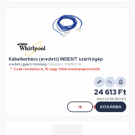
Kábelkorbács (eredeti) INDESIT szárítógép
eredeti (gyári) minőség
•
Cikkszám: C00093716
Csak rendelésre, 15 vagy több munkanapon belül
24 613 Ft
Nettó
19 380 Ft
KOSÁRBA