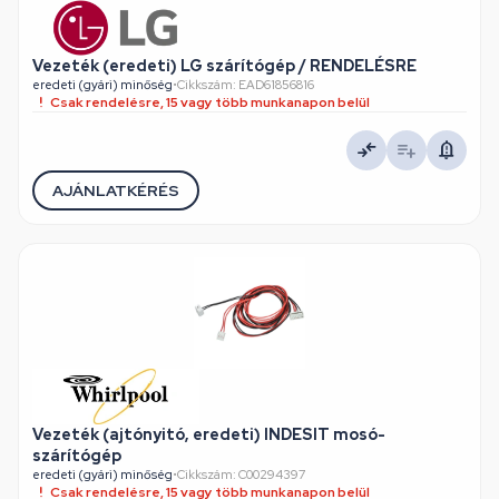
Vezeték (eredeti) LG szárítógép / RENDELÉSRE
eredeti (gyári) minőség
•
Cikkszám: EAD61856816
Csak rendelésre, 15 vagy több munkanapon belül
AJÁNLATKÉRÉS
Vezeték (ajtónyitó, eredeti) INDESIT mosó-
szárítógép
eredeti (gyári) minőség
•
Cikkszám: C00294397
Csak rendelésre, 15 vagy több munkanapon belül