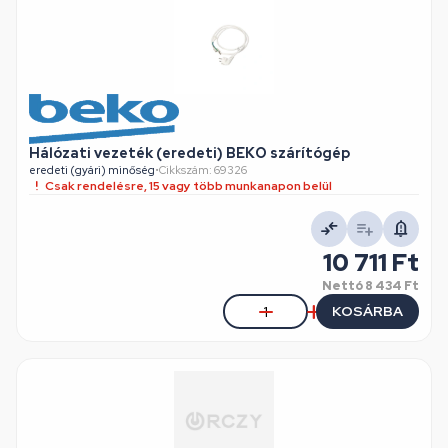
Hálózati vezeték (eredeti) BEKO szárítógép
eredeti (gyári) minőség
•
Cikkszám: 69326
Csak rendelésre, 15 vagy több munkanapon belül
10 711 Ft
Nettó
8 434 Ft
KOSÁRBA