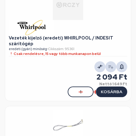
Vezeték kijelző (eredeti) WHIRLPOOL / INDESIT
szárítógép
eredeti (gyári) minőség
•
Cikkszám: 95361
Csak rendelésre, 15 vagy több munkanapon belül
2 094 Ft
Nettó
1 649 Ft
KOSÁRBA