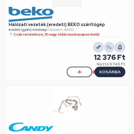
Hálózati vezeték (eredeti) BEKO szárítógép
eredeti (gyári) minőség
•
Cikkszám: 69042
Csak rendelésre, 15 vagy több munkanapon belül
12 376 Ft
Nettó
9 745 Ft
KOSÁRBA