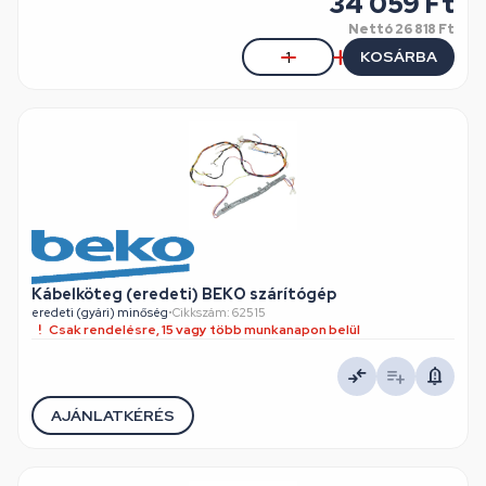
34 059 Ft
Nettó
26 818 Ft
KOSÁRBA
Kábelköteg (eredeti) BEKO szárítógép
eredeti (gyári) minőség
•
Cikkszám: 62515
Csak rendelésre, 15 vagy több munkanapon belül
AJÁNLATKÉRÉS