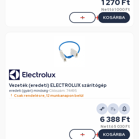
1 270 Ft
Nettó
1 000 Ft
KOSÁRBA
Vezeték (eredeti) ELECTROLUX szárítógép
eredeti (gyári) minőség
•
Cikkszám: 74495
Csak rendelésre, 12 munkanapon belül
6 388 Ft
Nettó
5 030 Ft
KOSÁRBA