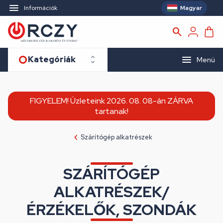
Magyar
Információk
Kategóriák
Menü
FIGYELEM! Üzleteink 2026. 08. 08-án ZÁRVA
tartanak!
Szárítógép alkatrészek
SZÁRÍTÓGÉP
ALKATRÉSZEK/
ÉRZÉKELŐK, SZONDÁK