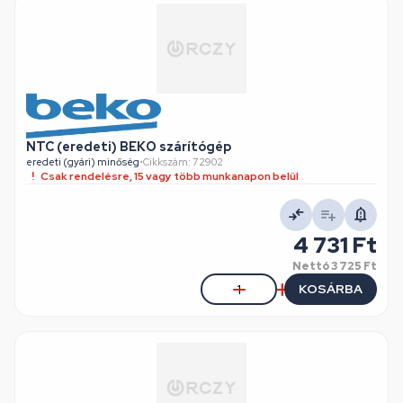
NTC (eredeti) BEKO szárítógép
eredeti (gyári) minőség
•
Cikkszám: 72902
Csak rendelésre, 15 vagy több munkanapon belül
4 731 Ft
Nettó
3 725 Ft
KOSÁRBA