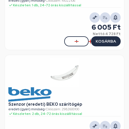
eredeti (gyári) minőség
•
Cikkszám: 41022106
Készleten: 1 db, 24-72 órás kiszállítással
6 005 Ft
Nettó
4 728 Ft
KOSÁRBA
Szenzor (eredeti) BEKO szárítógép
eredeti (gyári) minőség
•
Cikkszám: 2982600100
Készleten: 2 db, 24-72 órás kiszállítással