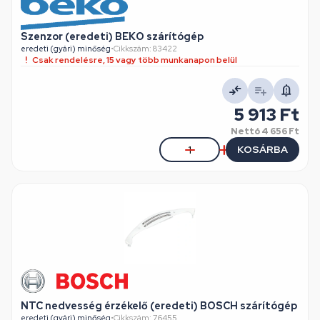
Szenzor (eredeti) BEKO szárítógép
eredeti (gyári) minőség
•
Cikkszám: 83422
Csak rendelésre, 15 vagy több munkanapon belül
5 913 Ft
Nettó
4 656 Ft
KOSÁRBA
NTC nedvesség érzékelő (eredeti) BOSCH szárítógép
eredeti (gyári) minőség
•
Cikkszám: 76455