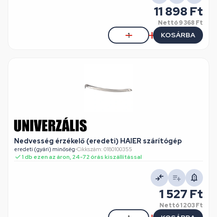
11 898 Ft
Nettó
9 368 Ft
KOSÁRBA
Nedvesség érzékelő (eredeti) HAIER szárítógép
eredeti (gyári) minőség
•
Cikkszám: 0180100355
1 db ezen az áron, 24-72 órás kiszállítással
1 527 Ft
Nettó
1 203 Ft