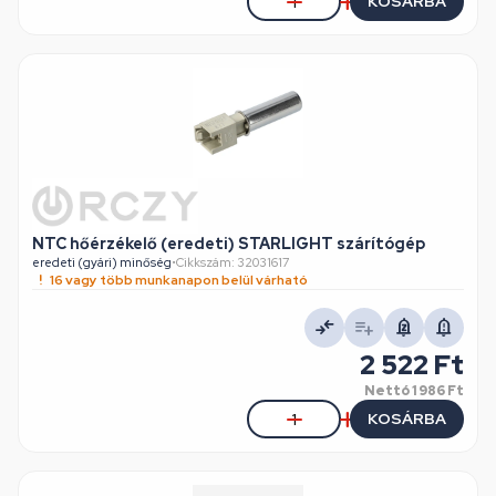
KOSÁRBA
NTC hőérzékelő (eredeti) STARLIGHT szárítógép
eredeti (gyári) minőség
•
Cikkszám: 32031617
16 vagy több munkanapon belül várható
2 522 Ft
Nettó
1 986 Ft
KOSÁRBA