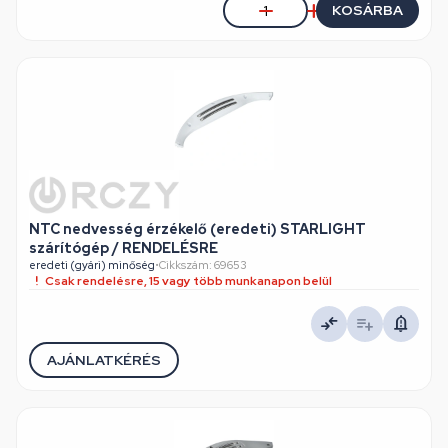
KOSÁRBA
NTC nedvesség érzékelő (eredeti) STARLIGHT
szárítógép / RENDELÉSRE
eredeti (gyári) minőség
•
Cikkszám: 69653
Csak rendelésre, 15 vagy több munkanapon belül
AJÁNLATKÉRÉS