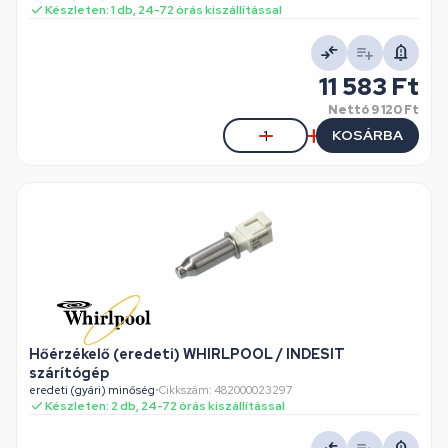
Készleten: 1 db, 24-72 órás kiszállítással
11 583 Ft
Nettó
9 120 Ft
KOSÁRBA
Hőérzékelő (eredeti) WHIRLPOOL / INDESIT
szárítógép
eredeti (gyári) minőség
•
Cikkszám: 482000023297
Készleten: 2 db, 24-72 órás kiszállítással