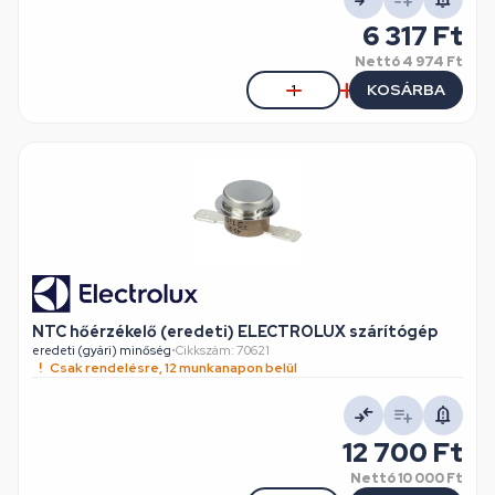
6 317 Ft
Nettó
4 974 Ft
KOSÁRBA
NTC hőérzékelő (eredeti) ELECTROLUX szárítógép
eredeti (gyári) minőség
•
Cikkszám: 70621
Csak rendelésre, 12 munkanapon belül
12 700 Ft
Nettó
10 000 Ft