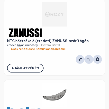
NTC hőérzékelő (eredeti) ZANUSSI szárítógép
eredeti (gyári) minőség
•
Cikkszám: 88283
Csak rendelésre, 12 munkanapon belül
AJÁNLATKÉRÉS