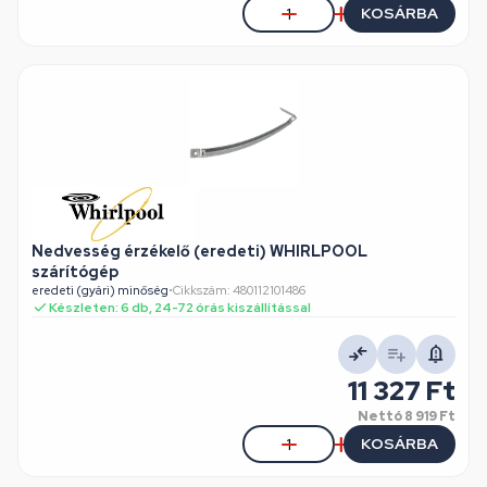
KOSÁRBA
Nedvesség érzékelő (eredeti) WHIRLPOOL
szárítógép
eredeti (gyári) minőség
•
Cikkszám: 480112101486
Készleten: 6 db, 24-72 órás kiszállítással
11 327 Ft
Nettó
8 919 Ft
KOSÁRBA