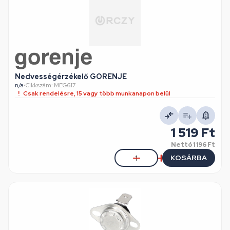
Nedvességérzékelő GORENJE
n/a
•
Cikkszám: MEG617
Csak rendelésre, 15 vagy több munkanapon belül
1 519 Ft
Nettó
1 196 Ft
KOSÁRBA