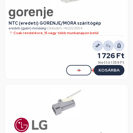
NTC (eredeti) GORENJE/MORA szárítógép
eredeti (gyári) minőség
•
Cikkszám: HK2023954
Csak rendelésre, 15 vagy több munkanapon belül
1 726 Ft
Nettó
1 359 Ft
KOSÁRBA