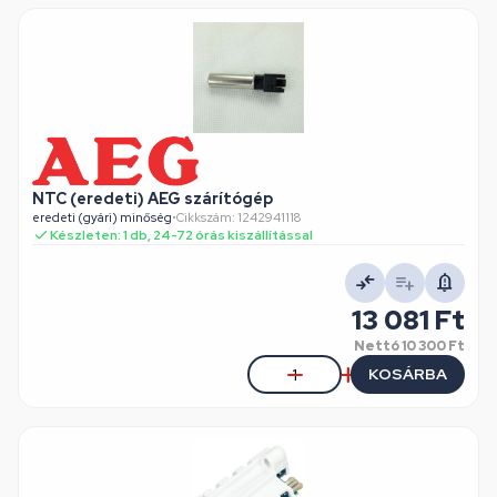
NTC (eredeti) AEG szárítógép
eredeti (gyári) minőség
•
Cikkszám: 1242941118
Készleten: 1 db, 24-72 órás kiszállítással
13 081 Ft
Nettó
10 300 Ft
KOSÁRBA