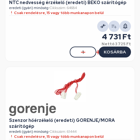
NTC nedvesség érzékelő (eredeti) BEKO szárítógép
eredeti (gyári) minőség
•
Cikkszám: 64684
Csak rendelésre, 15 vagy több munkanapon belül
4 731 Ft
Nettó
3 725 Ft
KOSÁRBA
Szenzor hőérzékelő (eredeti) GORENJE/MORA
szárítógép
eredeti (gyári) minőség
•
Cikkszám: 61444
Csak rendelésre, 15 vagy több munkanapon belül