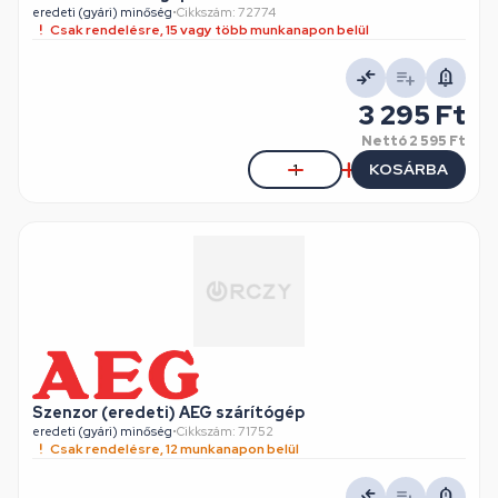
eredeti (gyári) minőség
•
Cikkszám: 72774
Csak rendelésre, 15 vagy több munkanapon belül
3 295 Ft
Nettó
2 595 Ft
KOSÁRBA
Szenzor (eredeti) AEG szárítógép
eredeti (gyári) minőség
•
Cikkszám: 71752
Csak rendelésre, 12 munkanapon belül