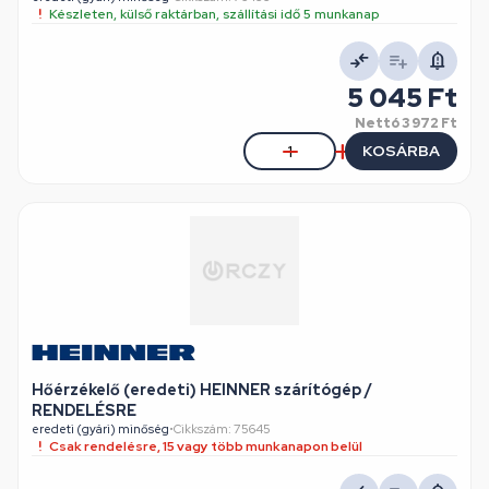
Készleten, külső raktárban, szállítási idő 5 munkanap
5 045 Ft
Nettó
3 972 Ft
KOSÁRBA
Hőérzékelő (eredeti) HEINNER szárítógép /
RENDELÉSRE
eredeti (gyári) minőség
•
Cikkszám: 75645
Csak rendelésre, 15 vagy több munkanapon belül