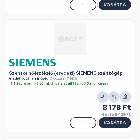
KOSÁRBA
Szenzor hőérzékelő (eredeti) SIEMENS szárítógép
eredeti (gyári) minőség
•
Cikkszám: 74408
Készleten, külső raktárban, szállítási idő 5 munkanap
8 178 Ft
Nettó
6 439 Ft
KOSÁRBA