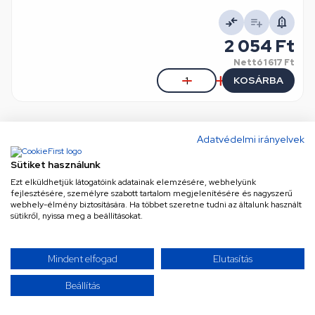
2 054 Ft
Nettó
1 617 Ft
KOSÁRBA
Adatvédelmi irányelvek
TOVÁBBIAK BETÖLTÉSE
Sütiket használunk
Ezt elküldhetjük látogatóink adatainak elemzésére, webhelyünk
fejlesztésére, személyre szabott tartalom megjelenítésére és nagyszerű
/ 2
webhely-élmény biztosítására. Ha többet szeretne tudni az általunk használt
sütikről, nyissa meg a beállításokat.
Úgy érzed, mindent láttál már? Gondold újra! Kínálatunk
Mindent elfogad
Elutasítás
szinte végtelen, és folyamatosan bővül a legújabb és
legkeresettebb termékekkel. Ne maradj le semmiről!
Beállítás
Görgess tovább, és merülj el a választékban – a
következő kattintás akár a tökéletes találat is lehet!