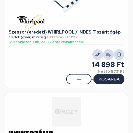
Szenzor (eredeti) WHIRLPOOL / INDESIT szárítógép
eredeti (gyári) minőség
•
Cikkszám: C00580658
Készleten: 1 db, 24-72 órás kiszállítással
14 898 Ft
Nettó
11 731 Ft
KOSÁRBA