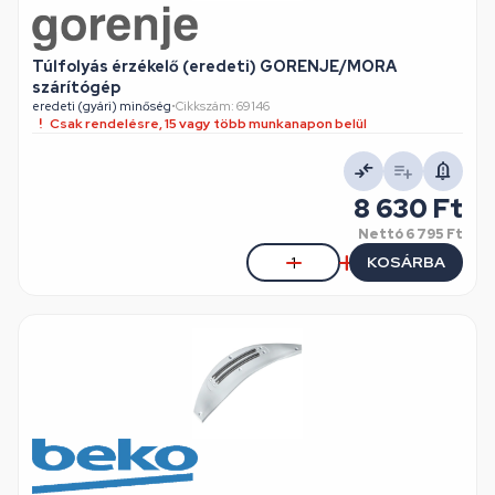
Túlfolyás érzékelő (eredeti) GORENJE/MORA
szárítógép
eredeti (gyári) minőség
•
Cikkszám: 69146
Csak rendelésre, 15 vagy több munkanapon belül
8 630 Ft
Nettó
6 795 Ft
KOSÁRBA