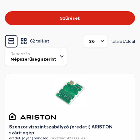
Szűrések
62 találat
találat/oldal
Rendezés:
Szenzor vízszintszabályzó (eredeti) ARISTON
szárítógép
eredeti (gyári) minőség
•
Cikkszám: 488000628635