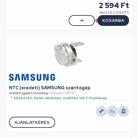
2 594 Ft
Nettó
2 043 Ft
KOSÁRBA
NTC (eredeti) SAMSUNG szárítógép
eredeti (gyári) minőség
•
Cikkszám: 88757
Készleten, külső raktárban, szállítási idő 5 munkanap
AJÁNLATKÉRÉS