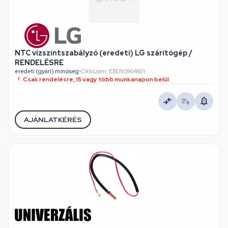
NTC vízszintszabályzó (eredeti) LG szárítógép /
RENDELÉSRE
eredeti (gyári) minőség
•
Cikkszám: EBD50964601
Csak rendelésre, 15 vagy több munkanapon belül
AJÁNLATKÉRÉS