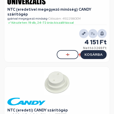
NTC (eredetivel megegyező minőség) CANDY
szárítógép
gyárival megegyező minőség
•
Cikkszám: 41022106OEM
Készleten: 19 db, 24-72 órás kiszállítással
4 151 Ft
Nettó
3 269 Ft
KOSÁRBA
NTC (eredeti) CANDY szárítógép