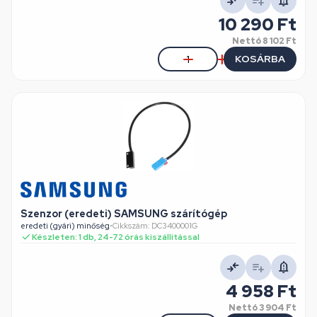
10 290 Ft
Nettó
8 102 Ft
KOSÁRBA
Szenzor (eredeti) SAMSUNG szárítógép
eredeti (gyári) minőség
•
Cikkszám: DC3400001G
Készleten: 1 db, 24-72 órás kiszállítással
4 958 Ft
Nettó
3 904 Ft