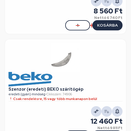
8 560 Ft
Nettó
6 740 Ft
KOSÁRBA
Szenzor (eredeti) BEKO szárítógép
eredeti (gyári) minőség
•
Cikkszám: 74906
Csak rendelésre, 15 vagy több munkanapon belül
12 460 Ft
Nettó
9 811 Ft