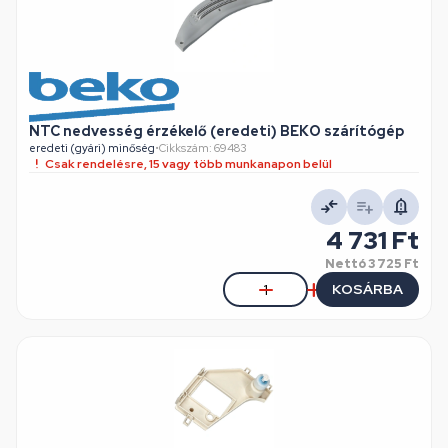
NTC nedvesség érzékelő (eredeti) BEKO szárítógép
eredeti (gyári) minőség
•
Cikkszám: 69483
Csak rendelésre, 15 vagy több munkanapon belül
4 731 Ft
Nettó
3 725 Ft
KOSÁRBA