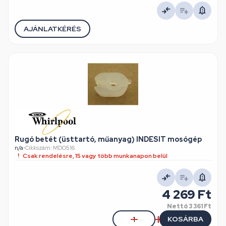
AJÁNLATKÉRÉS
Rugó betét (üsttartó, műanyag) INDESIT mosógép
n/a
•
Cikkszám: MDO516
Csak rendelésre, 15 vagy több munkanapon belül
4 269 Ft
Nettó
3 361 Ft
KOSÁRBA