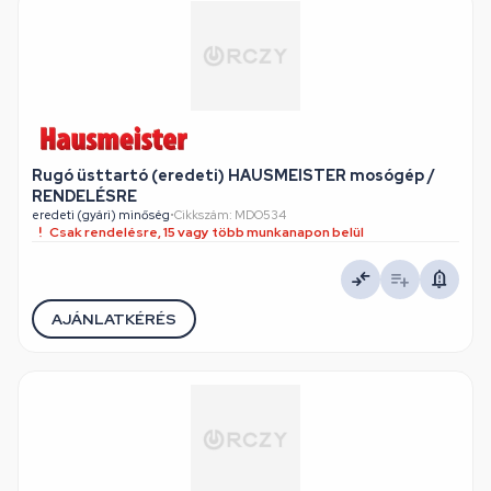
Rugó üsttartó (eredeti) HAUSMEISTER mosógép /
RENDELÉSRE
eredeti (gyári) minőség
•
Cikkszám: MDO534
Csak rendelésre, 15 vagy több munkanapon belül
AJÁNLATKÉRÉS