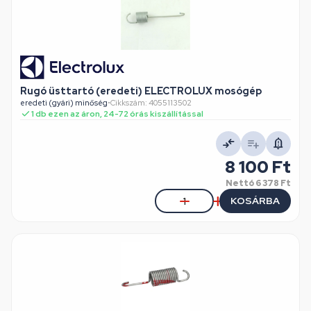
Rugó üsttartó (eredeti) ELECTROLUX mosógép
eredeti (gyári) minőség
•
Cikkszám: 4055113502
1 db ezen az áron, 24-72 órás kiszállítással
8 100 Ft
Nettó
6 378 Ft
KOSÁRBA