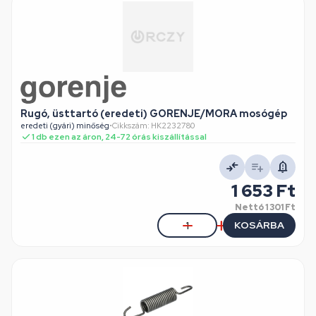
Rugó, üsttartó (eredeti) GORENJE/MORA mosógép
eredeti (gyári) minőség
•
Cikkszám: HK2232780
1 db ezen az áron, 24-72 órás kiszállítással
1 653 Ft
Nettó
1 301 Ft
KOSÁRBA