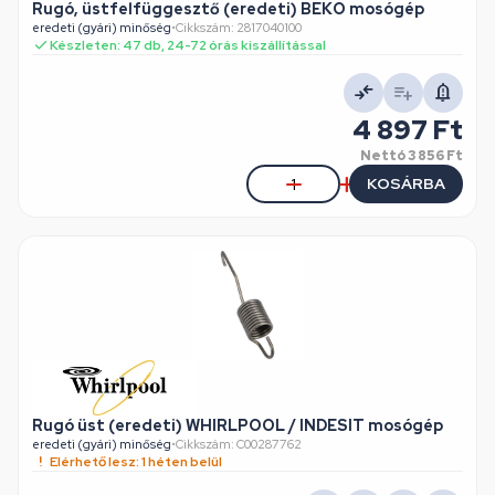
Rugó, üstfelfüggesztő (eredeti) BEKO mosógép
eredeti (gyári) minőség
•
Cikkszám: 2817040100
Készleten: 47 db, 24-72 órás kiszállítással
4 897 Ft
Nettó
3 856 Ft
KOSÁRBA
Rugó üst (eredeti) WHIRLPOOL / INDESIT mosógép
eredeti (gyári) minőség
•
Cikkszám: C00287762
Elérhető lesz: 1 héten belül