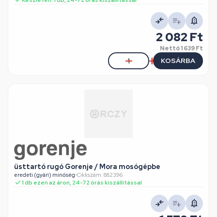
Készleten: 1 db, 24-72 órás kiszállítással
2 082 Ft
Nettó
1 639 Ft
KOSÁRBA
üsttartó rugó Gorenje / Mora mosógépbe
eredeti (gyári) minőség
•
Cikkszám: 882396
1 db ezen az áron, 24-72 órás kiszállítással