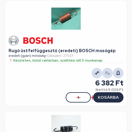
Rugó üstfelfüggesztő (eredeti) BOSCH mosógép
eredeti (gyári) minőség
•
Cikkszám: 27537
Készleten, külső raktárban, szállítási idő 5 munkanap
6 382 Ft
Nettó
5 026 Ft
KOSÁRBA