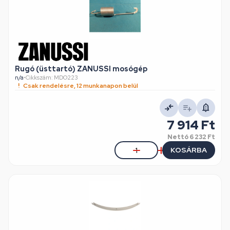
Rugó (üsttartó) ZANUSSI mosógép
n/a
•
Cikkszám: MDO223
Csak rendelésre, 12 munkanapon belül
7 914 Ft
Nettó
6 232 Ft
KOSÁRBA