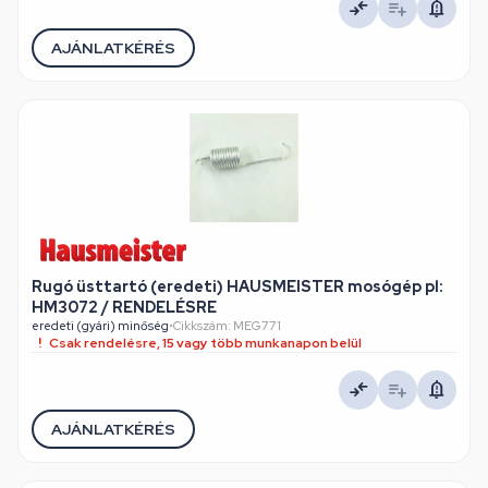
AJÁNLATKÉRÉS
Rugó üsttartó (eredeti) HAUSMEISTER mosógép pl:
HM3072 / RENDELÉSRE
eredeti (gyári) minőség
•
Cikkszám: MEG771
Csak rendelésre, 15 vagy több munkanapon belül
AJÁNLATKÉRÉS