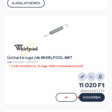
AJÁNLATKÉRÉS
Üsttartó rugó /db WHIRLPOOL AWT
n/a
•
Cikkszám: MDO733
Csak rendelésre, 15 vagy több munkanapon belül
11 020 Ft
Nettó
8 677 Ft
KOSÁRBA