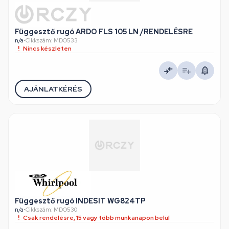
Függesztő rugó ARDO FLS 105 LN /RENDELÉSRE
n/a
•
Cikkszám: MDO533
Nincs készleten
AJÁNLATKÉRÉS
Függesztő rugó INDESIT WG824TP
n/a
•
Cikkszám: MDO530
Csak rendelésre, 15 vagy több munkanapon belül