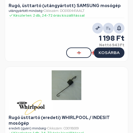
Rugó, üsttartó (utángyártott) SAMSUNG mosógép
utángyártott minőség
•
Cikkszám: DC6100441AALT
Készleten: 2 db, 24-72 órás kiszállítással
1 198 Ft
Nettó
943 Ft
KOSÁRBA
Rugó üsttartó (eredeti) WHIRLPOOL / INDESIT
mosógép
eredeti (gyári) minőség
•
Cikkszám: C00118009