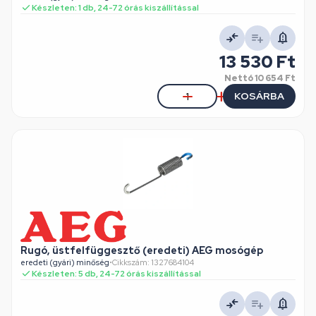
Készleten: 1 db, 24-72 órás kiszállítással
13 530 Ft
Nettó
10 654 Ft
KOSÁRBA
Rugó, üstfelfüggesztő (eredeti) AEG mosógép
eredeti (gyári) minőség
•
Cikkszám: 1327684104
Készleten: 5 db, 24-72 órás kiszállítással