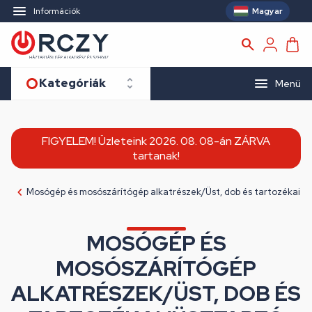
Magyar
Információk
Kategóriák
Menü
FIGYELEM! Üzleteink 2026. 08. 08-án ZÁRVA
tartanak!
Mosógép és mosószárítógép alkatrészek/Üst, dob és tartozékai
MOSÓGÉP ÉS
MOSÓSZÁRÍTÓGÉP
ALKATRÉSZEK/ÜST, DOB ÉS