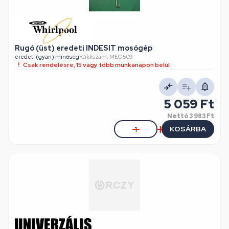
Rugó (üst) eredeti INDESIT mosógép
eredeti (gyári) minőség
•
Cikkszám: MEG509
Csak rendelésre, 15 vagy több munkanapon belül
5 059 Ft
Nettó
3 983 Ft
KOSÁRBA