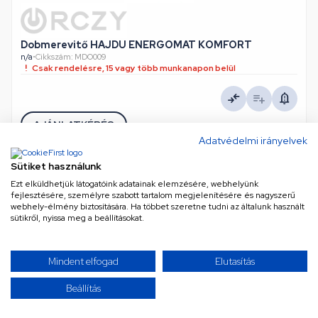
Dobmerevitő HAJDU ENERGOMAT KOMFORT
n/a
•
Cikkszám: MDO009
Csak rendelésre, 15 vagy több munkanapon belül
AJÁNLATKÉRÉS
Adatvédelmi irányelvek
Sütiket használunk
Ezt elküldhetjük látogatóink adatainak elemzésére, webhelyünk
fejlesztésére, személyre szabott tartalom megjelenítésére és nagyszerű
TOVÁBBIAK BETÖLTÉSE
webhely-élmény biztosítására. Ha többet szeretne tudni az általunk használt
sütikről, nyissa meg a beállításokat.
/ 5
Mindent elfogad
Elutasítás
Beállítás
Úgy érzed, mindent láttál már? Gondold újra! Kínálatunk
szinte végtelen, és folyamatosan bővül a legújabb és