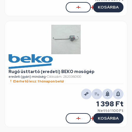
KOSÁRBA
Rugó üsttartó (eredeti) BEKO mosógép
eredeti (gyári) minőség
•
Cikkszám: 2820360100
Elérhető lesz: 1 hónapon belül
1 398 Ft
Nettó
1 100 Ft
KOSÁRBA