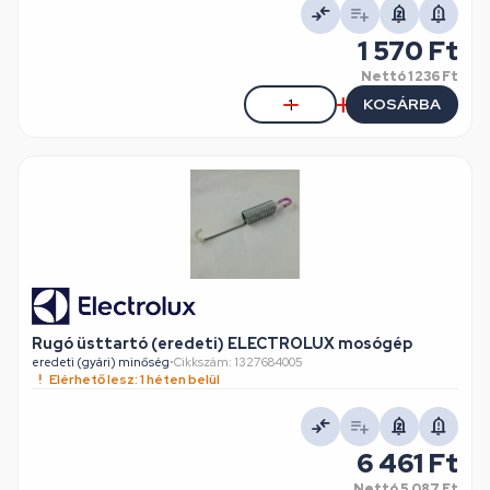
1 570 Ft
Nettó
1 236 Ft
KOSÁRBA
Rugó üsttartó (eredeti) ELECTROLUX mosógép
eredeti (gyári) minőség
•
Cikkszám: 1327684005
Elérhető lesz: 1 héten belül
6 461 Ft
Nettó
5 087 Ft