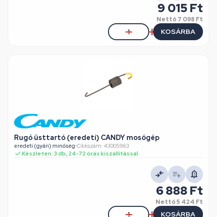
9 015 Ft
Nettó
7 098 Ft
KOSÁRBA
Rugó üsttartó (eredeti) CANDY mosógép
eredeti (gyári) minőség
•
Cikkszám: 43005963
Készleten: 3 db, 24-72 órás kiszállítással
6 888 Ft
Nettó
5 424 Ft
KOSÁRBA