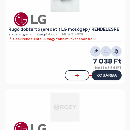
Rugó dobtartó (eredeti) LG mosógép / RENDELÉSRE
eredeti (gyári) minőség
•
Cikkszám: MHY63124801
Csak rendelésre, 15 vagy több munkanapon belül
7 038 Ft
Nettó
5 541 Ft
KOSÁRBA