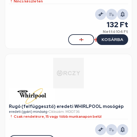
Nincs készleten
132 Ft
Nettó
104 Ft
KOSÁRBA
Rugó (felfüggesztő) eredeti WHIRLPOOL mosógép
eredeti (gyári) minőség
•
Cikkszám: MDO736
Csak rendelésre, 15 vagy több munkanapon belül