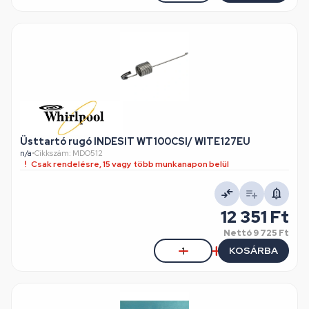
Üsttartó rugó INDESIT WT100CSI/ WITE127EU
n/a
•
Cikkszám: MDO512
Csak rendelésre, 15 vagy több munkanapon belül
12 351 Ft
Nettó
9 725 Ft
KOSÁRBA