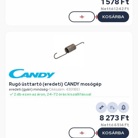
1 578 Ft
Nettó
1 242 Ft
KOSÁRBA
Rugó üsttartó (eredeti) CANDY mosógép
eredeti (gyári) minőség
•
Cikkszám: 43011851
2 db ezen az áron, 24-72 órás kiszállítással
8 273 Ft
Nettó
6 514 Ft
KOSÁRBA