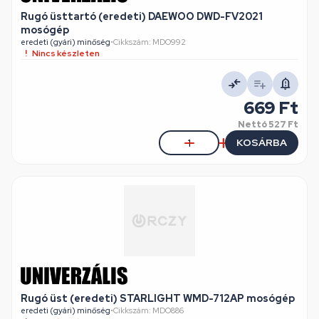
Rugó üsttartó (eredeti) DAEWOO DWD-FV2021
mosógép
eredeti (gyári) minőség
•
Cikkszám: MDO992
Nincs készleten
669 Ft
Nettó
527 Ft
KOSÁRBA
Rugó üst (eredeti) STARLIGHT WMD-712AP mosógép
eredeti (gyári) minőség
•
Cikkszám: MDO886