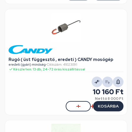
Rugó ( üst függesztő , eredeti ) CANDY mosógép
eredeti (gyári) minőség
•
Cikkszám: 41023091
Készleten: 13 db, 24-72 órás kiszállítással
10 160 Ft
Nettó
8 000 Ft
KOSÁRBA