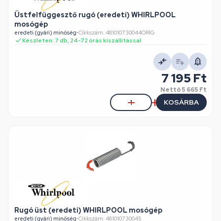
Üstfelfüggesztő rugó (eredeti) WHIRLPOOL
mosógép
eredeti (gyári) minőség
•
Cikkszám: 481010730044ORIG
Készleten: 7 db, 24-72 órás kiszállítással
7 195 Ft
Nettó
5 665 Ft
KOSÁRBA
Rugó üst (eredeti) WHIRLPOOL mosógép
eredeti (gyári) minőség
•
Cikkszám: 481010730045