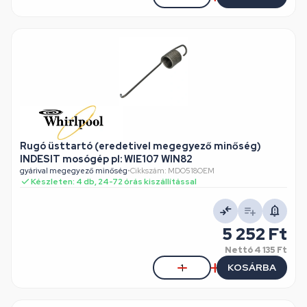
Rugó üsttartó (eredetivel megegyező minőség)
INDESIT mosógép pl: WIE107 WIN82
gyárival megegyező minőség
•
Cikkszám: MDO518OEM
Készleten: 4 db, 24-72 órás kiszállítással
5 252 Ft
Nettó
4 135 Ft
KOSÁRBA