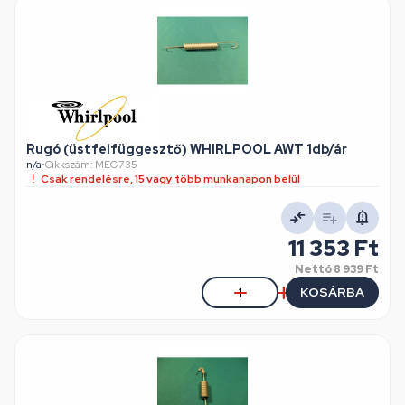
Rugó (üstfelfüggesztő) WHIRLPOOL AWT 1db/ár
n/a
•
Cikkszám: MEG735
Csak rendelésre, 15 vagy több munkanapon belül
11 353 Ft
Nettó
8 939 Ft
KOSÁRBA