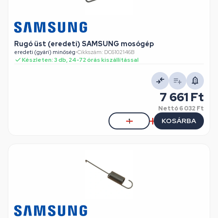
Rugó üst (eredeti) SAMSUNG mosógép
eredeti (gyári) minőség
•
Cikkszám: DC6102146B
Készleten: 3 db, 24-72 órás kiszállítással
7 661 Ft
Nettó
6 032 Ft
KOSÁRBA