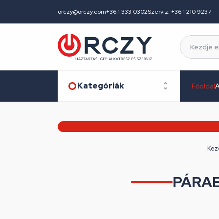
orczy@orczy.com
+36 1 333 0302
Szerviz: +36 1 210 9237
Kategóriák
Főoldal
A
Kez
PÁRA