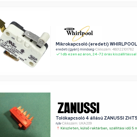
Mikrokapcsoló (eredeti) WHIRLPOOL
eredeti (gyári) minőség
•
Cikkszám: 480122101782
1 db ezen az áron, 24-72 órás kiszállítással
Tolókapcsoló 4 állású ZANUSSI ZHT5
n/a
•
Cikkszám: UKA209
Készleten, külső raktárban, szállítási idő 