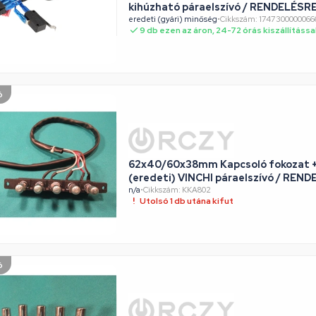
kihúzható páraelszívó / RENDELÉSR
eredeti (gyári) minőség
•
Cikkszám: 174730000006
9 db ezen az áron, 24-72 órás kiszállítássa
ó
62x40/60x38mm Kapcsoló fokozat + 
(eredeti) VINCHI páraelszívó / REN
n/a
•
Cikkszám: KKA802
Utolsó 1 db utána kifut
ó