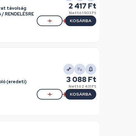
2 417 Ft
rat távolság
Nettó
1 903 Ft
vó / RENDELÉSRE
KOSÁRBA
3 088 Ft
ló (eredeti)
Nettó
2 431 Ft
KOSÁRBA