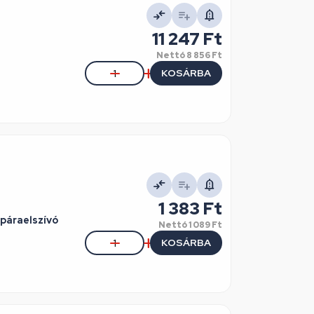
11 247 Ft
Nettó
8 856 Ft
KOSÁRBA
1 383 Ft
páraelszívó
Nettó
1 089 Ft
KOSÁRBA