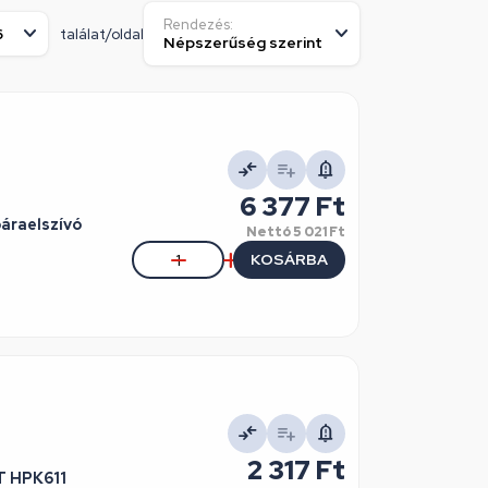
Rendezés:
találat/oldal
6 377 Ft
áraelszívó
Nettó
5 021 Ft
KOSÁRBA
2 317 Ft
T HPK611