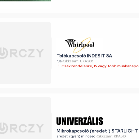
Tolókapcsoló INDESIT 8A
n/a
•
Cikkszám: UKA208
Csak rendelésre, 15 vagy több munkanapon
Mikrokapcsoló (eredeti) STARLIGHT
eredeti (gyári) minőség
•
Cikkszám: KKA810