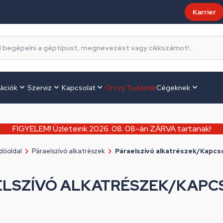
Karrier
kciók
Szerviz
Kapcsolat
Orczy Tudástár
Cégeknek
FIGYELEM! Üzleteink 2026. 08. 08-án ZÁRVA tartanak!
dőoldal
Páraelszívó alkatrészek
Páraelszívó alkatrészek/Kapcs
ELSZÍVÓ ALKATRÉSZEK/KAPC