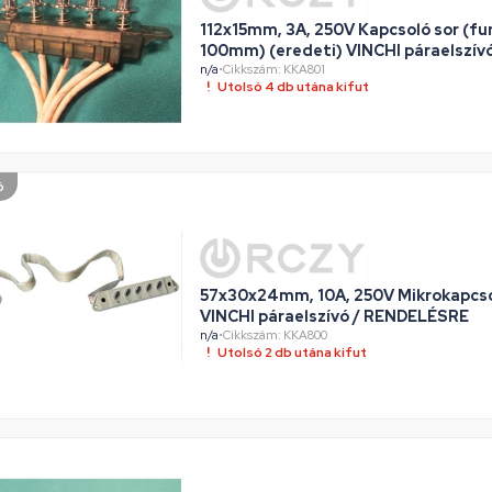
112x15mm, 3A, 250V Kapcsoló sor (fu
100mm) (eredeti) VINCHI páraelszí
n/a
•
Cikkszám: KKA801
Utolsó 4 db utána kifut
ó
57x30x24mm, 10A, 250V Mikrokapcso
VINCHI páraelszívó / RENDELÉSRE
n/a
•
Cikkszám: KKA800
Utolsó 2 db utána kifut