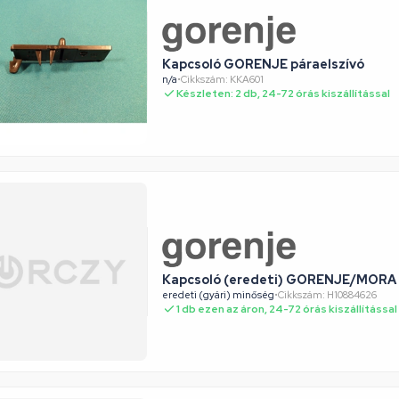
Kapcsoló GORENJE páraelszívó
n/a
•
Cikkszám: KKA601
Készleten: 2 db, 24-72 órás kiszállítással
Kapcsoló (eredeti) GORENJE/MORA 
eredeti (gyári) minőség
•
Cikkszám: H10884626
1 db ezen az áron, 24-72 órás kiszállítással