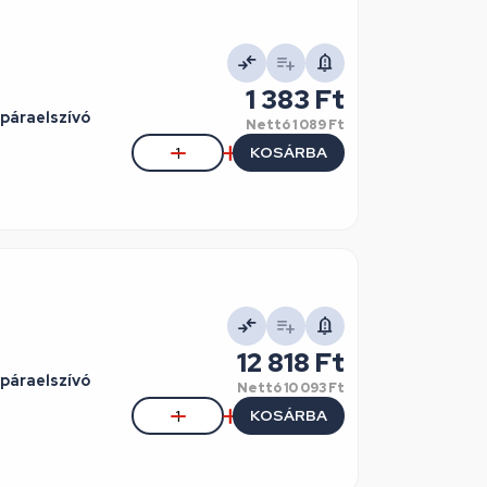
1 383 Ft
páraelszívó
Nettó
1 089 Ft
KOSÁRBA
12 818 Ft
páraelszívó
Nettó
10 093 Ft
KOSÁRBA