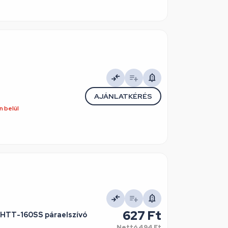
AJÁNLATKÉRÉS
 belül
627 Ft
 HTT-160SS páraelszívó
Nettó
494 Ft