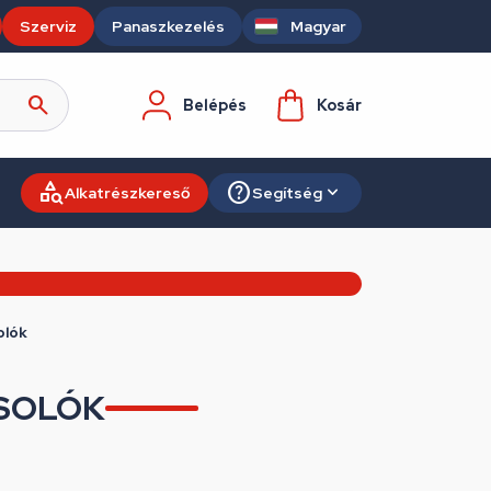
Szerviz
Panaszkezelés
Magyar
Belépés
Kosár
Alkatrészkereső
Segítség
olók
SOLÓK