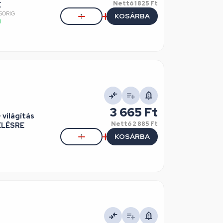
Nettó
1 825 Ft
E
66ORIG
KOSÁRBA
l
3 665 Ft
világítás
Nettó
2 885 Ft
DELÉSRE
KOSÁRBA