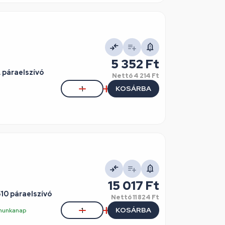
5 352 Ft
 páraelszívó
Nettó
4 214 Ft
KOSÁRBA
15 017 Ft
10 páraelszívó
Nettó
11 824 Ft
KOSÁRBA
5 munkanap