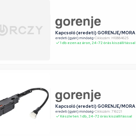
Kapcsoló (eredeti) GORENJE/MORA 
eredeti (gyári) minőség
•
Cikkszám: H10884625
1 db ezen az áron, 24-72 órás kiszállítással
Kapcsoló (eredeti) GORENJE/MORA 
eredeti (gyári) minőség
•
Cikkszám: 716221
Készleten: 1 db, 24-72 órás kiszállítással