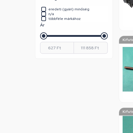
Whirlpool
Whirlpool / Indesit
eredeti (gyári) minőség
Zanussi
n/a
többféle márkához
Ár
Kifut
Kifut