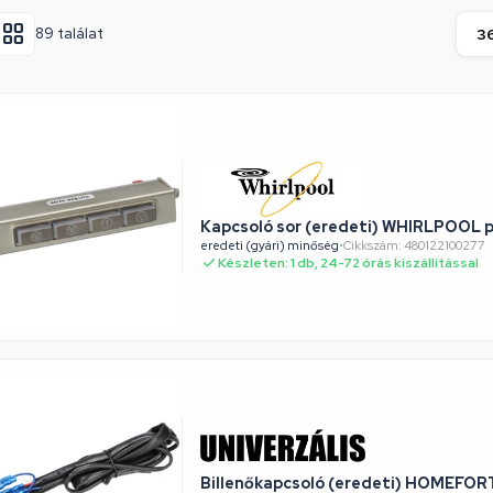
89 találat
Kapcsoló sor (eredeti) WHIRLPOOL p
eredeti (gyári) minőség
•
Cikkszám: 480122100277
Készleten: 1 db, 24-72 órás kiszállítással
Billenőkapcsoló (eredeti) HOMEFOR