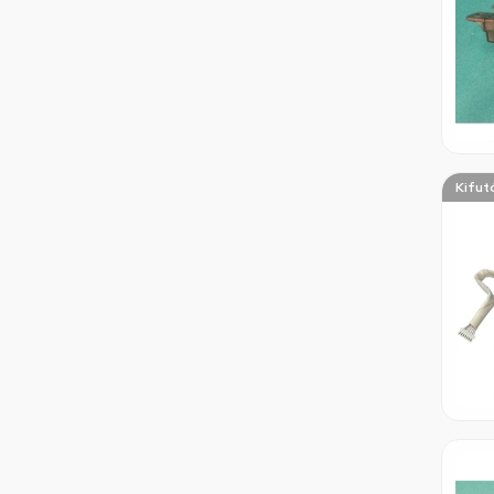
Kifut