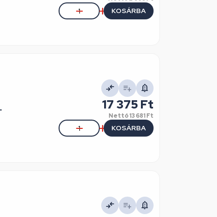
KOSÁRBA
17 375 Ft
L
Nettó
13 681 Ft
KOSÁRBA