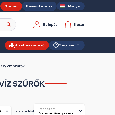
Szerviz
Panaszkezelés
Magyar
Belépés
Kosár
Alkatrészkereső
Segítség
ek/Víz szűrők
VÍZ SZŰRŐK
Rendezés:
találat/oldal