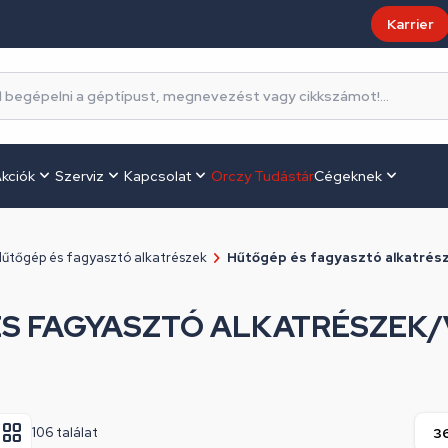
Karrier
kciók
Szerviz
Kapcsolat
Orczy Tudástár
Cégeknek
űtőgép és fagyasztó alkatrészek
Hűtőgép és fagyasztó alkatrész
S FAGYASZTÓ ALKATRÉSZEK/
106 találat