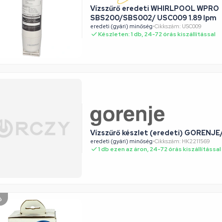
Vízszűrő eredeti WHIRLPOOL WPRO
SBS200/SBS002/ USC009 1.89 lpm
eredeti (gyári) minőség
•
Cikkszám: USC009
Készleten: 1 db, 24-72 órás kiszállítással
Vízszűrő készlet (eredeti) GOREN
eredeti (gyári) minőség
•
Cikkszám: HK2211569
1 db ezen az áron, 24-72 órás kiszállítással
ó