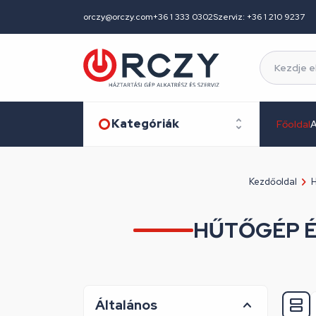
orczy@orczy.com
+36 1 333 0302
Szerviz: +36 1 210 9237
Kategóriák
Főoldal
A
Kezdőoldal
H
HŰTŐGÉP É
Általános