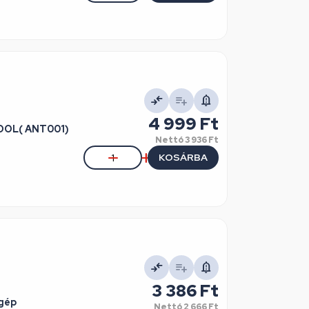
4 999 Ft
POOL( ANT001)
Nettó
3 936 Ft
KOSÁRBA
3 386 Ft
gép
Nettó
2 666 Ft