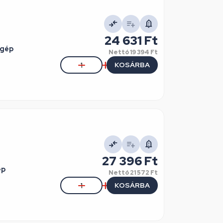
24 631 Ft
őgép
Nettó
19 394 Ft
KOSÁRBA
27 396 Ft
ép
Nettó
21 572 Ft
KOSÁRBA