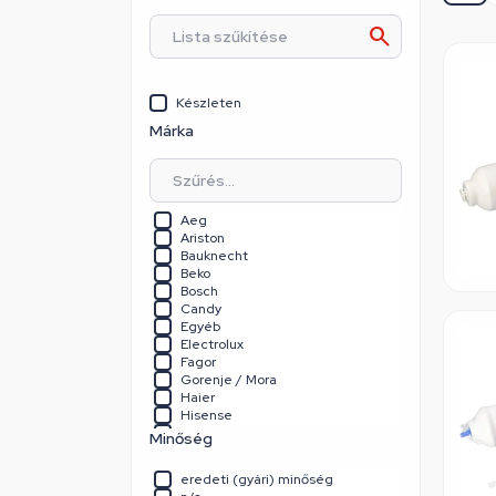
Készleten
Márka
Aeg
Ariston
Bauknecht
Beko
Bosch
Candy
Egyéb
Electrolux
Fagor
Gorenje / Mora
Haier
Hisense
Hoover
Minőség
Hotpoint
Lg
eredeti (gyári) minőség
Neff