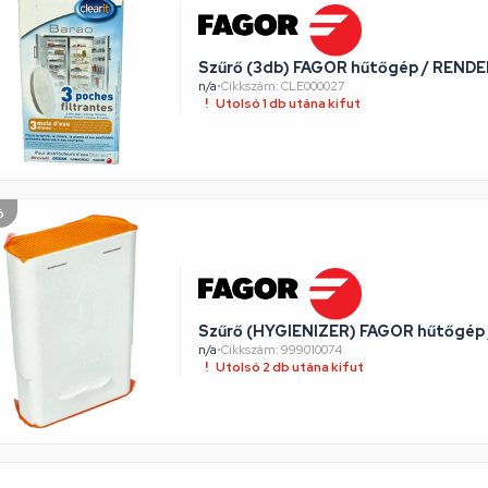
Szűrő (3db) FAGOR hűtőgép / REND
n/a
•
Cikkszám: CLE000027
Utolsó 1 db utána kifut
ó
Szűrő (HYGIENIZER) FAGOR hűtőgép
n/a
•
Cikkszám: 999010074
Utolsó 2 db utána kifut