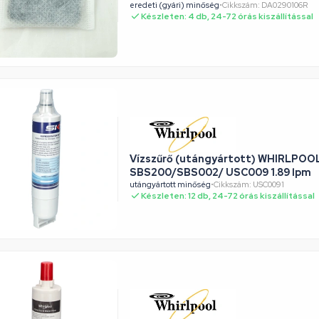
eredeti (gyári) minőség
•
Cikkszám: DA0290106R
Készleten: 4 db, 24-72 órás kiszállítással
Vízszűrő (utángyártott) WHIRLPOO
SBS200/SBS002/ USC009 1.89 lpm
utángyártott minőség
•
Cikkszám: USC0091
Készleten: 12 db, 24-72 órás kiszállítással