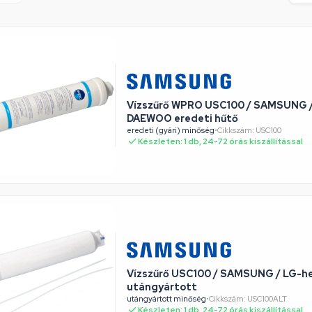
Vízszűrő WPRO USC100 / SAMSUNG /
DAEWOO eredeti hűtő
eredeti (gyári) minőség
•
Cikkszám: USC100
Készleten: 1 db, 24-72 órás kiszállítással
Vízszűrő USC100 / SAMSUNG / LG-h
utángyártott
utángyártott minőség
•
Cikkszám: USC100ALT
Készleten: 1 db, 24-72 órás kiszállítással