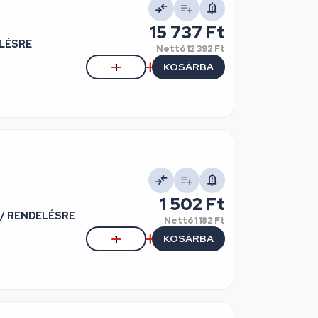
15 737 Ft
ELÉSRE
Nettó
12 392 Ft
KOSÁRBA
1 502 Ft
 / RENDELÉSRE
Nettó
1 182 Ft
KOSÁRBA