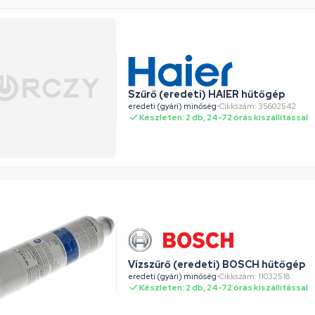
Szűrő (eredeti) HAIER hűtőgép
eredeti (gyári) minőség
•
Cikkszám: 35602542
Készleten: 2 db, 24-72 órás kiszállítással
Vízszűrő (eredeti) BOSCH hűtőgép
eredeti (gyári) minőség
•
Cikkszám: 11032518
Készleten: 2 db, 24-72 órás kiszállítással