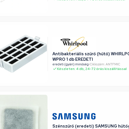
Antibakteriális szűrő (hűtő) WHIRL
WPRO 1 db EREDETI
eredeti (gyári) minőség
•
Cikkszám: ANTFMIC
Készleten: 4 db, 24-72 órás kiszállítással
Szénszűrő (eredeti) SAMSUNG hűtő