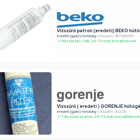
Vízszűrő patron (eredeti) BEKO hűt
eredeti (gyári) minőség
•
Cikkszám: 4874960100
Készleten: 1 db, 24-72 órás kiszállítással
Vízszűrő ( eredeti ) GORENJE hűtőg
eredeti (gyári) minőség
•
Cikkszám: 403218
1 db ezen az áron, 24-72 órás kiszállítással