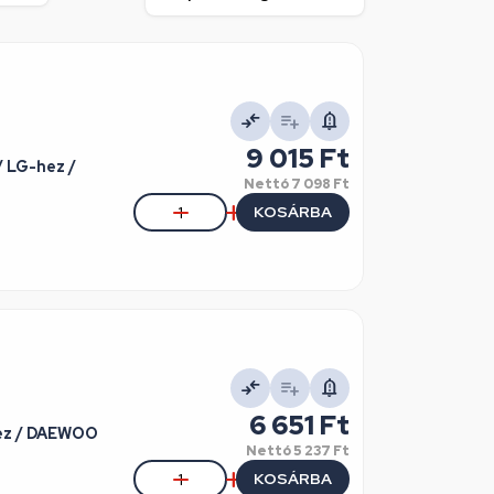
9 015 Ft
 LG-hez /
Nettó
7 098 Ft
KOSÁRBA
6 651 Ft
ez / DAEWOO
Nettó
5 237 Ft
KOSÁRBA