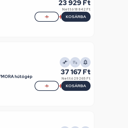
23 929 Ft
Nettó
18 842 Ft
KOSÁRBA
37 167 Ft
JE/MORA hűtőgép
Nettó
29 265 Ft
KOSÁRBA