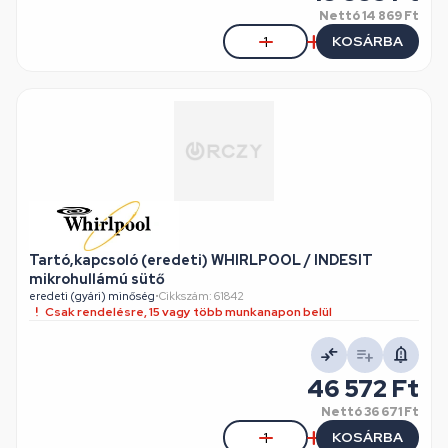
Nettó
14 869 Ft
KOSÁRBA
Tartó,kapcsoló (eredeti) WHIRLPOOL / INDESIT
mikrohullámú sütő
eredeti (gyári) minőség
•
Cikkszám: 61842
Csak rendelésre, 15 vagy több munkanapon belül
46 572 Ft
Nettó
36 671 Ft
KOSÁRBA