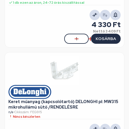
1 db ezen az áron, 24-72 órás kiszállítással
4 330 Ft
Nettó
3 409 Ft
KOSÁRBA
Keret műanyag (kapcsolótartó) DELONGHI pl: MW315
mikrohullámú sütő /RENDELÉSRE
n/a
•
Cikkszám: FEG915
Nincs készleten