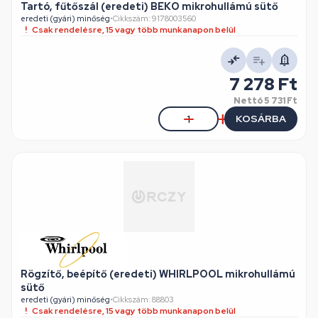
Tartó, fűtőszál (eredeti) BEKO mikrohullámú sütő
eredeti (gyári) minőség
•
Cikkszám: 9178003560
Csak rendelésre, 15 vagy több munkanapon belül
7 278 Ft
Nettó
5 731 Ft
KOSÁRBA
Rögzítő, beépítő (eredeti) WHIRLPOOL mikrohullámú
sütő
eredeti (gyári) minőség
•
Cikkszám: 88803
Csak rendelésre, 15 vagy több munkanapon belül