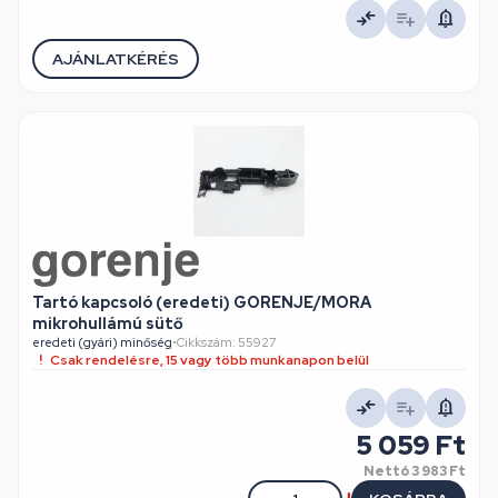
AJÁNLATKÉRÉS
Tartó kapcsoló (eredeti) GORENJE/MORA
mikrohullámú sütő
eredeti (gyári) minőség
•
Cikkszám: 55927
Csak rendelésre, 15 vagy több munkanapon belül
5 059 Ft
Nettó
3 983 Ft