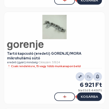
KOSÁRBA
Tartó kapcsoló (eredeti) GORENJE/MORA
mikrohullámú sütő
eredeti (gyári) minőség
•
Cikkszám: 51924
Csak rendelésre, 15 vagy több munkanapon belül
6 921 Ft
Nettó
5 449 Ft
KOSÁRBA