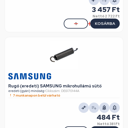
3 457 Ft
Nettó
2 722 Ft
KOSÁRBA
Rugó (eredeti) SAMSUNG mikrohullámú sütő
eredeti (gyári) minőség
•
Cikkszám: DE6170144A
7 munkanapon belül várható
484 Ft
Nettó
381 Ft