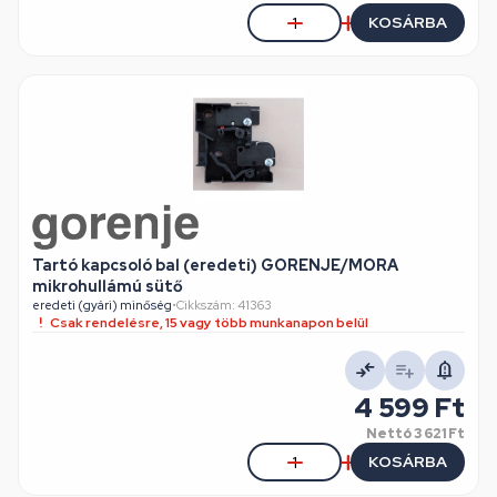
KOSÁRBA
Tartó kapcsoló bal (eredeti) GORENJE/MORA
mikrohullámú sütő
eredeti (gyári) minőség
•
Cikkszám: 41363
Csak rendelésre, 15 vagy több munkanapon belül
4 599 Ft
Nettó
3 621 Ft
KOSÁRBA