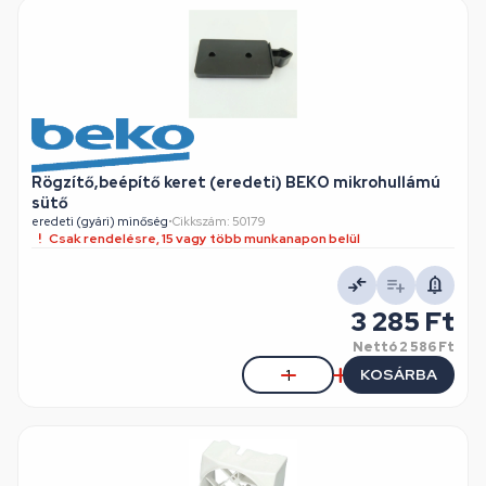
Rögzítő,beépítő keret (eredeti) BEKO mikrohullámú
sütő
eredeti (gyári) minőség
•
Cikkszám: 50179
Csak rendelésre, 15 vagy több munkanapon belül
3 285 Ft
Nettó
2 586 Ft
KOSÁRBA