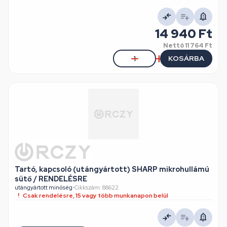
14 940 Ft
Nettó
11 764 Ft
KOSÁRBA
Tartó, kapcsoló (utángyártott) SHARP mikrohullámú
sütő / RENDELÉSRE
utángyártott minőség
•
Cikkszám: 88622
Csak rendelésre, 15 vagy több munkanapon belül