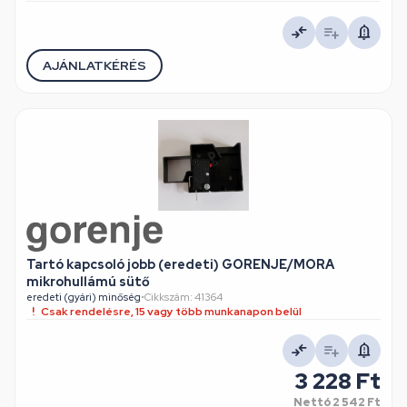
AJÁNLATKÉRÉS
Tartó kapcsoló jobb (eredeti) GORENJE/MORA
mikrohullámú sütő
eredeti (gyári) minőség
•
Cikkszám: 41364
Csak rendelésre, 15 vagy több munkanapon belül
3 228 Ft
Nettó
2 542 Ft