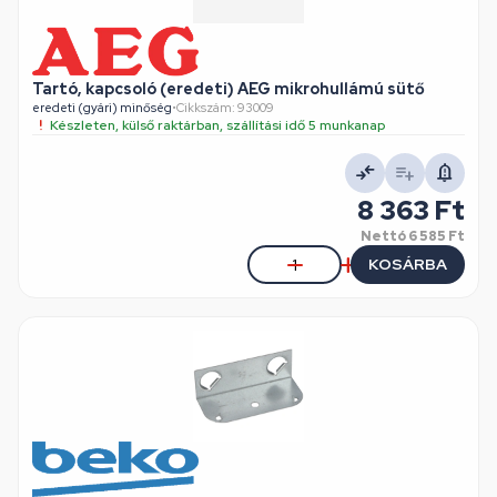
Tartó, kapcsoló (eredeti) AEG mikrohullámú sütő
eredeti (gyári) minőség
•
Cikkszám: 93009
Készleten, külső raktárban, szállítási idő 5 munkanap
8 363 Ft
Nettó
6 585 Ft
KOSÁRBA