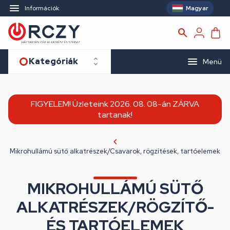
Magyar
Információk
Kategóriák
Menü
FIGYELEM! Üzleteink 2026. 08. 08-án ZÁRVA
tartanak!
Mikrohullámú sütő alkatrészek/Csavarok, rögzítések, tartóelemek
MIKROHULLÁMÚ SÜTŐ
ALKATRÉSZEK/RÖGZÍTŐ-
ÉS TARTÓELEMEK