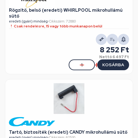
Rögzítő, belső (eredeti) WHIRLPOOL mikrohullámú
sütő
eredeti (gyári) minőség
•
Cikkszám: 72880
Csak rendelésre, 15 vagy több munkanapon belül
8 252 Ft
Nettó
6 497 Ft
KOSÁRBA
Tartó, biztosíték (eredeti) CANDY mikrohullámú sütő
eredeti (gyári) minőség
•
Cikkszám: 62510