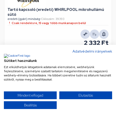
Tartó kapcsoló (eredeti) WHIRLPOOL mikrohullámú
sütő
eredeti (gyári) minőség
•
Cikkszám: 39393
Csak rendelésre, 15 vagy több munkanapon belül
2 332 Ft
Nettó
1 836 Ft
Adatvédelmi irányelvek
KOSÁRBA
Sütiket használunk
Ezt elküldhetjük látogatóink adatainak elemzésére, webhelyünk
fejlesztésére, személyre szabott tartalom megjelenítésére és nagyszerű
webhely-élmény biztosítására. Ha többet szeretne tudni az általunk használt
sütikről, nyissa meg a beállításokat.
TOVÁBBIAK BETÖLTÉSE
Mindent elfogad
Elutasítás
/ 2
Beállítás