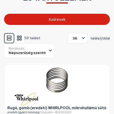
Szűrések
59 találat
találat/oldal
Rendezés:
Rugó, gomb (eredeti) WHIRLPOOL mikrohullámú sütő
eredeti (gyári) minőség
•
Cikkszám: 481241129011