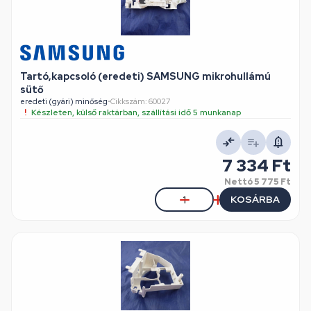
Tartó,kapcsoló (eredeti) SAMSUNG mikrohullámú
sütő
eredeti (gyári) minőség
•
Cikkszám: 60027
Készleten, külső raktárban, szállítási idő 5 munkanap
7 334 Ft
Nettó
5 775 Ft
KOSÁRBA