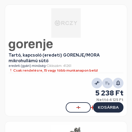
Tartó, kapcsoló (eredeti) GORENJE/MORA
mikrohullámú sütő
eredeti (gyári) minőség
•
Cikkszám: 41261
Csak rendelésre, 15 vagy több munkanapon belül
5 238 Ft
Nettó
4 125 Ft
KOSÁRBA