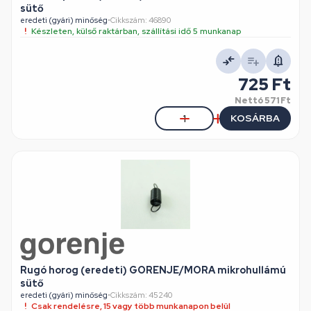
sütő
eredeti (gyári) minőség
•
Cikkszám: 46890
Készleten, külső raktárban, szállítási idő 5 munkanap
725 Ft
Nettó
571 Ft
KOSÁRBA
Rugó horog (eredeti) GORENJE/MORA mikrohullámú
sütő
eredeti (gyári) minőség
•
Cikkszám: 45240
Csak rendelésre, 15 vagy több munkanapon belül