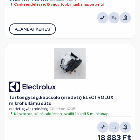
Csak rendelésre, 15 vagy több munkanapon belül
AJÁNLATKÉRÉS
Tartóegység,kapcsoló (eredeti) ELECTROLUX
mikrohullámú sütő
eredeti (gyári) minőség
•
Cikkszám: 62351
Készleten, külső raktárban, szállítási idő 5 munkanap
18 883 Ft