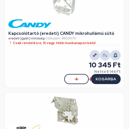
Kapcsolótartó (eredeti) CANDY mikrohullámú sütő
eredeti (gyári) minőség
•
Cikkszám: 49030170
Csak rendelésre, 15 vagy több munkanapon belül
10 345 Ft
Nettó
8 146 Ft
KOSÁRBA