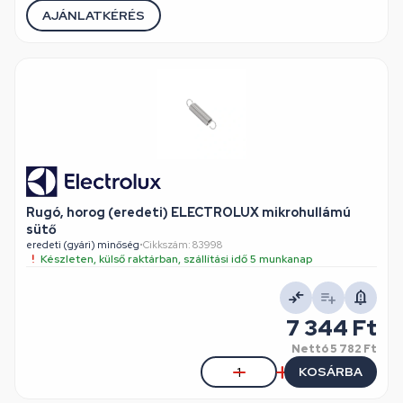
AJÁNLATKÉRÉS
Rugó, horog (eredeti) ELECTROLUX mikrohullámú
sütő
eredeti (gyári) minőség
•
Cikkszám: 83998
Készleten, külső raktárban, szállítási idő 5 munkanap
7 344 Ft
Nettó
5 782 Ft
KOSÁRBA