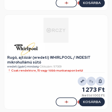
KOSÁRBA
Rugó, ajtózár (eredeti) WHIRLPOOL / INDESIT
mikrohullámú sütő
eredeti (gyári) minőség
•
Cikkszám: 97009
Csak rendelésre, 15 vagy több munkanapon belül
1 273 Ft
Nettó
1 002 Ft
KOSÁRBA