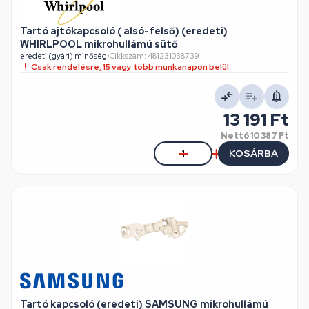
Tartó ajtókapcsoló ( alsó-felső) (eredeti)
WHIRLPOOL mikrohullámú sütő
eredeti (gyári) minőség
•
Cikkszám: 481231038739
Csak rendelésre, 15 vagy több munkanapon belül
13 191 Ft
Nettó
10 387 Ft
KOSÁRBA
Tartó kapcsoló (eredeti) SAMSUNG mikrohullámú