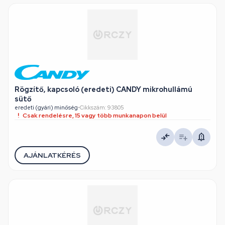
Rögzítő, kapcsoló (eredeti) CANDY mikrohullámú
sütő
eredeti (gyári) minőség
•
Cikkszám: 93805
Csak rendelésre, 15 vagy több munkanapon belül
AJÁNLATKÉRÉS