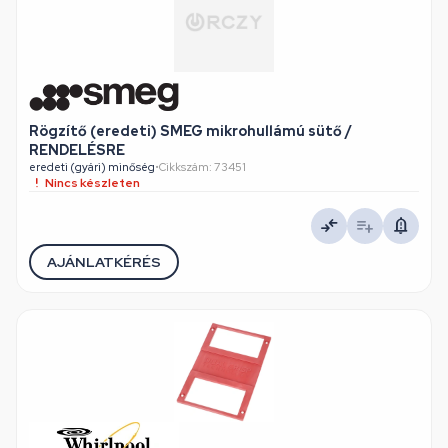
Rögzítő (eredeti) SMEG mikrohullámú sütő /
RENDELÉSRE
eredeti (gyári) minőség
•
Cikkszám: 73451
Nincs készleten
AJÁNLATKÉRÉS