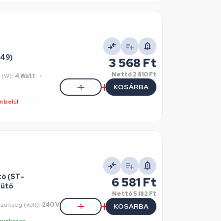
Y49)
3 568 Ft
Nettó
2 810 Ft
 (W):
4 Watt
KOSÁRBA
 belül
tó (ST-
6 581 Ft
sütő
Nettó
5 182 Ft
zültség (volt):
240 V
KOSÁRBA
5 munkanap