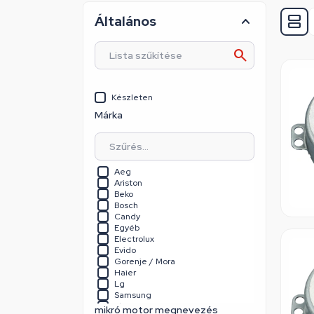
Általános
Készleten
Márka
Aeg
Ariston
Beko
Bosch
Candy
Egyéb
Electrolux
Evido
Gorenje / Mora
Haier
Lg
Samsung
Sharp
mikró motor megnevezés