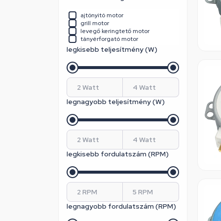
Siemens
Smeg
ajtónyitó motor
Univerzális
grill motor
Whirlpool
levegő keringtető motor
Whirlpool / Indesit
tányérforgató motor
Zanussi
legkisebb teljesítmény (W)
legnagyobb teljesítmény (W)
legkisebb fordulatszám (RPM)
legnagyobb fordulatszám (RPM)