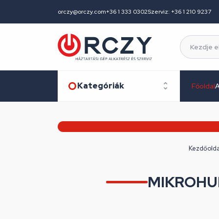
orczy@orczy.com
+36 1 333 0302
Szerviz: +36 1 210 9237
Kategóriák
Főoldal
A
Kezdőolda
MIKROHU