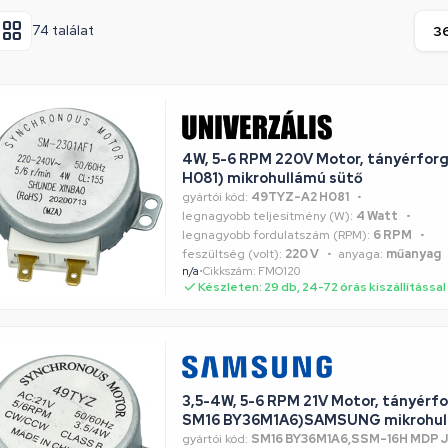
74 találat
4W, 5-6 RPM 220V Motor, tányérfo
H081) mikrohullámú sütő
gyártói kód:
49TYZ-A2 H081
legnagyobb teljesítmény (W):
4 Watt
legnagyobb fordulatszám (RPM):
6 RPM
feszültség (volt):
220 V
anyaga:
műanyag
n/a
•
Cikkszám: FMO120
Készleten: 29 db, 24-72 órás kiszállítással
3,5-4W, 5-6 RPM 21V Motor, tányérfo
SM16 BY36M1A6)SAMSUNG mikrohul
gyártói kód:
SM16 BY36M1A6,SSM-16H MDP 