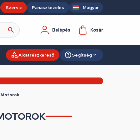
Szerviz
Panaszkezelés
Magyar
Belépés
Kosár
Alkatrészkereső
Segítség
k/Motorok
/MOTOROK