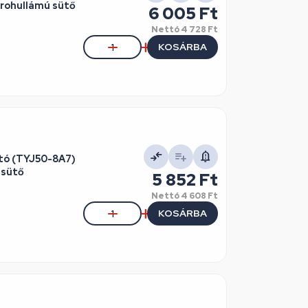
ohullámú sütő
6 005 Ft
Nettó
4 728 Ft
KOSÁRBA
tó (TYJ50-8A7)
 sütő
5 852 Ft
Nettó
4 608 Ft
KOSÁRBA