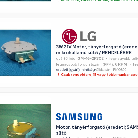
3W 21V Motor, tányérforgató (erede
mikrohullámú sütő / RENDELÉSRE
gyártói kód:
GM-16-2F302
legnagyobb telj
legnagyobb fordulatszám (RPM):
6 RPM
fes
eredeti (gyári) minőség
•
Cikkszám: FMO802
Csak rendelésre, 15 vagy több munkanapon
Motor, tányérforgató (eredeti)SA
sütő