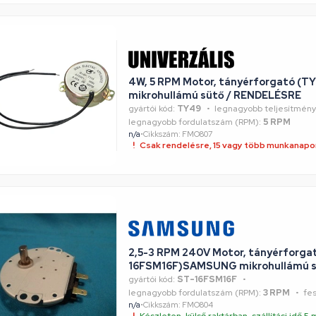
4W, 5 RPM Motor, tányérforgató (T
mikrohullámú sütő / RENDELÉSRE
gyártói kód:
TY49
legnagyobb teljesítmény
legnagyobb fordulatszám (RPM):
5 RPM
n/a
•
Cikkszám: FMO807
Csak rendelésre, 15 vagy több munkanapon
2,5-3 RPM 240V Motor, tányérforga
16FSM16F)SAMSUNG mikrohullámú 
gyártói kód:
ST-16FSM16F
legnagyobb fordulatszám (RPM):
3 RPM
fes
n/a
•
Cikkszám: FMO804
Készleten, külső raktárban, szállítási idő 