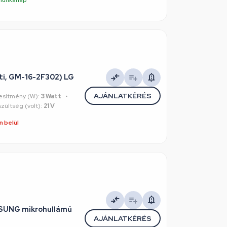
ti, GM-16-2F302) LG
AJÁNLATKÉRÉS
esítmény (W):
3 Watt
zültség (volt):
21 V
 belül
MSUNG mikrohullámú
AJÁNLATKÉRÉS