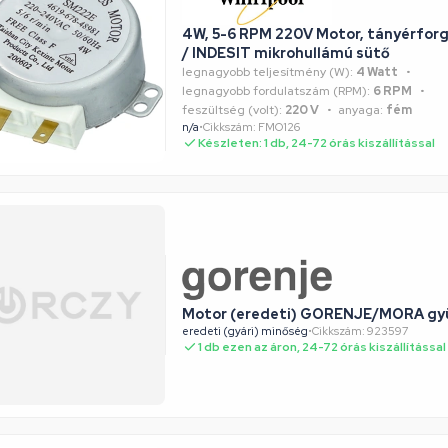
4W, 5-6 RPM 220V Motor, tányérfo
/ INDESIT mikrohullámú sütő
legnagyobb teljesítmény (W):
4 Watt
legnagyobb fordulatszám (RPM):
6 RPM
feszültség (volt):
220 V
anyaga:
fém
n/a
•
Cikkszám: FMO126
Készleten: 1 db, 24-72 órás kiszállítással
Motor (eredeti) GORENJE/MORA gy
eredeti (gyári) minőség
•
Cikkszám: 923597
1 db ezen az áron, 24-72 órás kiszállítással