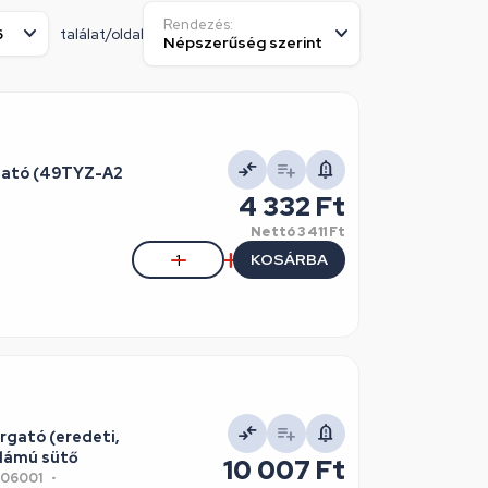
Rendezés:
találat/oldal
rgató (49TYZ-A2
4 332 Ft
Nettó
3 411 Ft
KOSÁRBA
rgató (eredeti,
lámú sütő
10 007 Ft
J06001