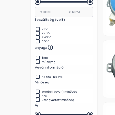
feszültség (volt)
21 V
220 V
240 V
30 V
anyaga
fém
műanyag
Vevői információ
házzal, izzóval
Minőség
eredeti (gyári) minőség
n/a
utángyártott minőség
Ár