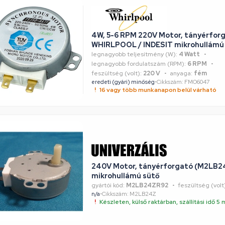
4W, 5-6 RPM 220V Motor, tányérforg
WHIRLPOOL / INDESIT mikrohullámú
legnagyobb teljesítmény (W):
4 Watt
legnagyobb fordulatszám (RPM):
6 RPM
feszültség (volt):
220 V
anyaga:
fém
eredeti (gyári) minőség
•
Cikkszám: FMO6047
16 vagy több munkanapon belül várható
240V Motor, tányérforgató (M2LB
mikrohullámú sütő
gyártói kód:
M2LB24ZR92
feszültség (volt
n/a
•
Cikkszám: M2LB24Z
Készleten, külső raktárban, szállítási idő 