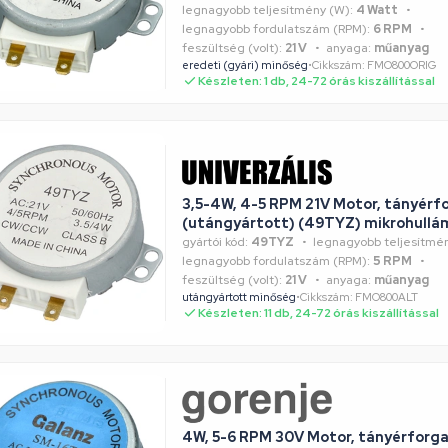
legnagyobb teljesítmény (W):
4 Watt
legnagyobb fordulatszám (RPM):
6 RPM
feszültség (volt):
21 V
anyaga:
műanyag
eredeti (gyári) minőség
•
Cikkszám: FMO800ORIG
Készleten: 1 db, 24-72 órás kiszállítással
3,5-4W, 4-5 RPM 21V Motor, tányérf
(utángyártott) (49TYZ) mikrohullá
gyártói kód:
49TYZ
legnagyobb teljesítmén
legnagyobb fordulatszám (RPM):
5 RPM
feszültség (volt):
21 V
anyaga:
műanyag
utángyártott minőség
•
Cikkszám: FMO800ALT
Készleten: 11 db, 24-72 órás kiszállítással
4W, 5-6 RPM 30V Motor, tányérforg