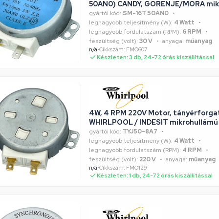
50AN0) CANDY, GORENJE/MORA mikr
gyártói kód:
SM-16T 50AN0
legnagyobb teljesítmény (W):
4 Watt
legnagyobb fordulatszám (RPM):
6 RPM
feszültség (volt):
30 V
anyaga:
műanyag
n/a
•
Cikkszám: FMO607
Készleten: 3 db, 24-72 órás kiszállítással
4W, 4 RPM 220V Motor, tányérforga
WHIRLPOOL / INDESIT mikrohullámú
gyártói kód:
TYJ50-8A7
legnagyobb teljesítmény (W):
4 Watt
legnagyobb fordulatszám (RPM):
4 RPM
feszültség (volt):
220 V
anyaga:
műanyag
n/a
•
Cikkszám: FMO129
Készleten: 1 db, 24-72 órás kiszállítással