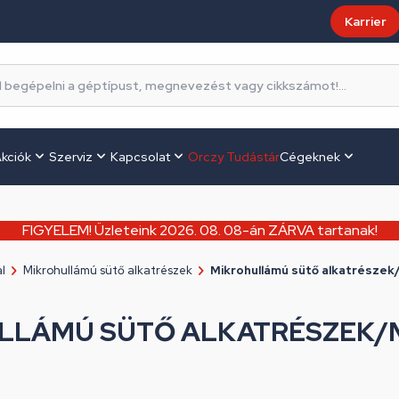
Karrier
kciók
Szerviz
Kapcsolat
Orczy Tudástár
Cégeknek
FIGYELEM! Üzleteink 2026. 08. 08-án ZÁRVA tartanak!
l
Mikrohullámú sütő alkatrészek
Mikrohullámú sütő alkatrésze
LLÁMÚ SÜTŐ ALKATRÉSZEK