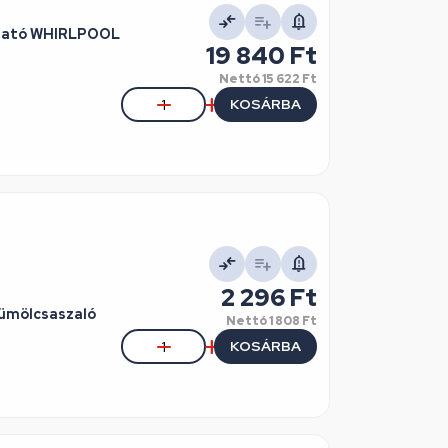
rgató WHIRLPOOL
19 840 Ft
Nettó
15 622 Ft
KOSÁRBA
2 296 Ft
ümölcsaszaló
Nettó
1 808 Ft
KOSÁRBA