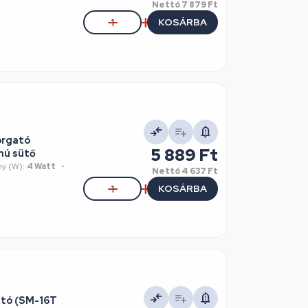
Nettó
7 879 Ft
KOSÁRBA
orgató
5 889 Ft
mú sütő
y (W):
4 Watt
Nettó
4 637 Ft
KOSÁRBA
ató (SM-16T