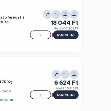
ató (eredeti)
18 044 Ft
 sütő
Nettó
14 208 Ft
KOSÁRBA
6 624 Ft
24ZR92)
Nettó
5 216 Ft
):
240 V
KOSÁRBA
5 munkanap