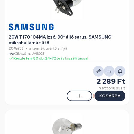
20W T170 104MA Izzó, 90° álló sarus, SAMSUNG
mikrohullámú sütő
20 Watt
a termék gyártója:
n/a
n/a
•
Cikkszám: UVI8021
Készleten: 80 db, 24-72 órás kiszállítással
2 289 Ft
Nettó
1 803 Ft
KOSÁRBA