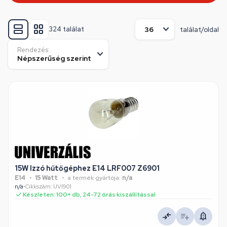
324 találat
találat/oldal
Rendezés:
15W Izzó hűtőgéphez E14 LRF007 Z6901
E14
15 Watt
a termék gyártója:
n/a
n/a
•
Cikkszám: UVI901
Készleten: 100+ db, 24-72 órás kiszállítással