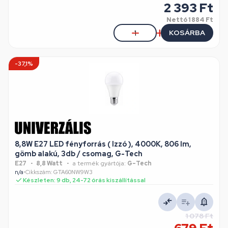
2 393 Ft
Nettó
1 884 Ft
KOSÁRBA
-37,1%
8,8W E27 LED fényforrás ( Izzó ), 4000K, 806 lm,
gömb alakú, 3db / csomag, G-Tech
E27
8,8 Watt
a termék gyártója:
G-Tech
n/a
•
Cikkszám: GTA60NW9W3
Készleten: 9 db, 24-72 órás kiszállítással
1 078 Ft