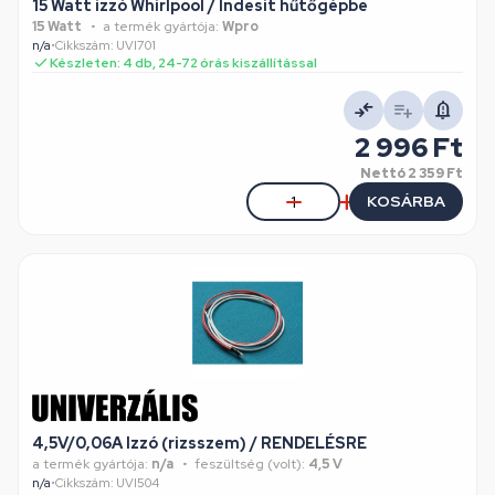
15 Watt izzó Whirlpool / Indesit hűtőgépbe
15 Watt
a termék gyártója:
Wpro
n/a
•
Cikkszám: UVI701
Készleten: 4 db, 24-72 órás kiszállítással
2 996 Ft
Nettó
2 359 Ft
KOSÁRBA
4,5V/0,06A Izzó (rizsszem) / RENDELÉSRE
a termék gyártója:
n/a
feszültség (volt):
4,5 V
n/a
•
Cikkszám: UVI504