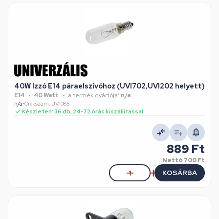
40W Izzó E14 páraelszívóhoz (UVI702,UVI202 helyett)
E14
40 Watt
a termék gyártója:
n/a
n/a
•
Cikkszám: UVI085
Készleten: 36 db, 24-72 órás kiszállítással
889 Ft
Nettó
700 Ft
KOSÁRBA