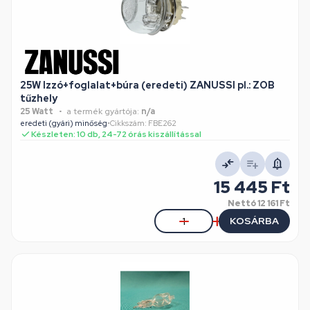
25W Izzó+foglalat+búra (eredeti) ZANUSSI pl.: ZOB
tűzhely
25 Watt
a termék gyártója:
n/a
eredeti (gyári) minőség
•
Cikkszám: FBE262
Készleten: 10 db, 24-72 órás kiszállítással
15 445 Ft
Nettó
12 161 Ft
KOSÁRBA