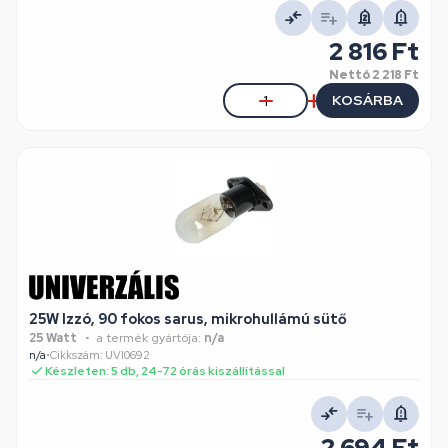
2 816 Ft
Nettó
2 218 Ft
KOSÁRBA
25W Izzó, 90 fokos sarus, mikrohullámú sütő
25 Watt
a termék gyártója:
n/a
n/a
•
Cikkszám: UVI0692
Készleten: 5 db, 24-72 órás kiszállítással
2 694 Ft