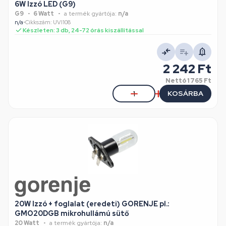
6W Izzó LED (G9)
G9
6 Watt
a termék gyártója:
n/a
n/a
•
Cikkszám: UVI108
Készleten: 3 db, 24-72 órás kiszállítással
2 242 Ft
Nettó
1 765 Ft
KOSÁRBA
20W Izzó + foglalat (eredeti) GORENJE pl.:
GMO20DGB mikrohullámú sütő
20 Watt
a termék gyártója:
n/a