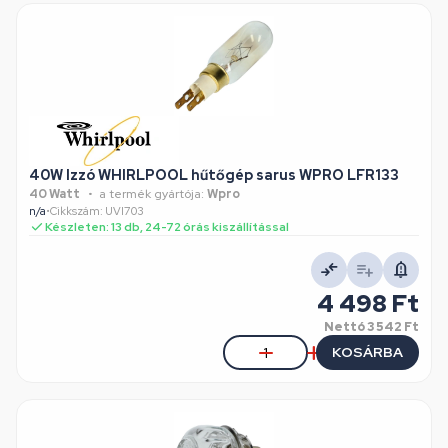
40W Izzó WHIRLPOOL hűtőgép sarus WPRO LFR133
40 Watt
a termék gyártója:
Wpro
n/a
•
Cikkszám: UVI703
Készleten: 13 db, 24-72 órás kiszállítással
4 498 Ft
Nettó
3 542 Ft
KOSÁRBA