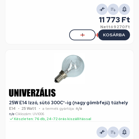
11 773 Ft
Nettó
9 270 Ft
KOSÁRBA
25W E14 Izzó, sütő 300C°-ig (nagy gömbfejű) tűzhely
E14
25 Watt
a termék gyártója:
n/a
n/a
•
Cikkszám: UVI006
Készleten: 76 db, 24-72 órás kiszállítással