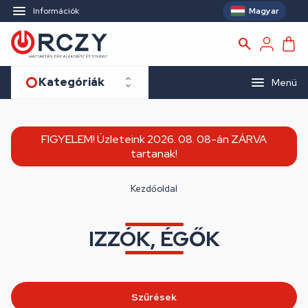
Magyar
Információk
Kategóriák
Menü
FIGYELEM! Üzleteink 2026. 08. 08-án ZÁRVA
tartanak!
Kezdőoldal
IZZÓK, ÉGŐK
Szűrések