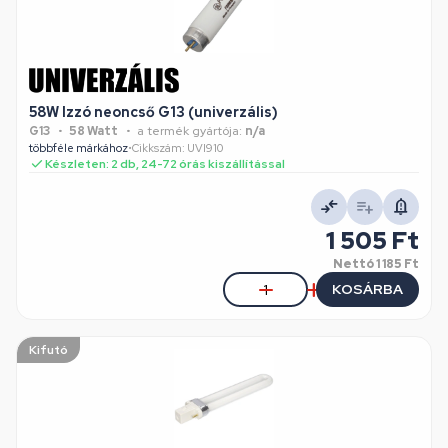
58W Izzó neoncső G13 (univerzális)
G13
58 Watt
a termék gyártója:
n/a
többféle márkához
•
Cikkszám: UVI910
Készleten: 2 db, 24-72 órás kiszállítással
1 505 Ft
Nettó
1 185 Ft
KOSÁRBA
Kifutó