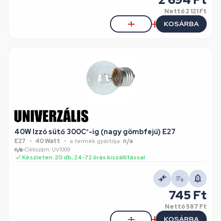
Nettó
2 121 Ft
KOSÁRBA
40W Izzó sütő 300C°-ig (nagy gömbfejű) E27
E27
40 Watt
a termék gyártója:
n/a
n/a
•
Cikkszám: UVI009
Készleten: 20 db, 24-72 órás kiszállítással
745 Ft
Nettó
587 Ft
KOSÁRBA