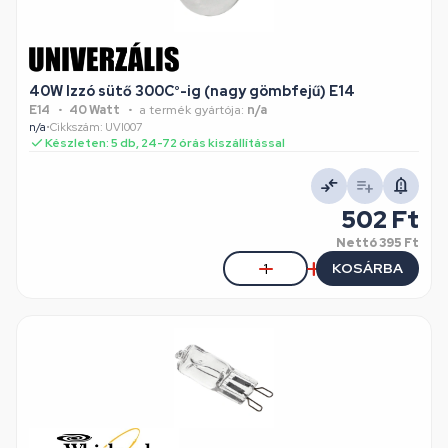
40W Izzó sütő 300C°-ig (nagy gömbfejű) E14
E14
40 Watt
a termék gyártója:
n/a
n/a
•
Cikkszám: UVI007
Készleten: 5 db, 24-72 órás kiszállítással
502 Ft
Nettó
395 Ft
KOSÁRBA