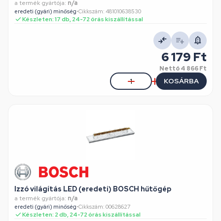
a termék gyártója:
n/a
eredeti (gyári) minőség
•
Cikkszám: 481010638530
Készleten: 17 db, 24-72 órás kiszállítással
6 179 Ft
Nettó
4 866 Ft
KOSÁRBA
Izzó világítás LED (eredeti) BOSCH hűtőgép
a termék gyártója:
n/a
eredeti (gyári) minőség
•
Cikkszám: 00628627
Készleten: 2 db, 24-72 órás kiszállítással