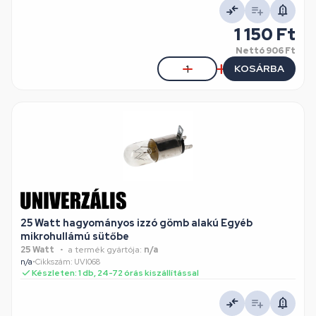
1 150 Ft
Nettó
906 Ft
KOSÁRBA
25 Watt hagyományos izzó gömb alakú Egyéb
mikrohullámú sütőbe
25 Watt
a termék gyártója:
n/a
n/a
•
Cikkszám: UVI068
Készleten: 1 db, 24-72 órás kiszállítással