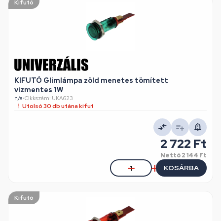
Kifutó
KIFUTÓ Glimlámpa zöld menetes tömített
vízmentes 1W
n/a
•
Cikkszám: UKA623
Utolsó 30 db utána kifut
2 722 Ft
Nettó
2 144 Ft
KOSÁRBA
Kifutó