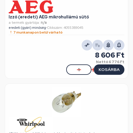
Izzó (eredeti) AEG mikrohullámú sütő
a termék gyártója:
n/a
eredeti (gyári) minőség
•
Cikkszám: 4055389045
7 munkanapon belül várható
8 606 Ft
Nettó
6 776 Ft
KOSÁRBA