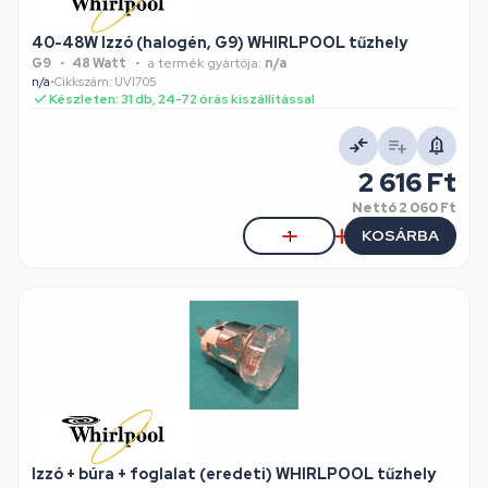
40-48W Izzó (halogén, G9) WHIRLPOOL tűzhely
G9
48 Watt
a termék gyártója:
n/a
n/a
•
Cikkszám: UVI705
Készleten: 31 db, 24-72 órás kiszállítással
2 616 Ft
Nettó
2 060 Ft
KOSÁRBA
Izzó + búra + foglalat (eredeti) WHIRLPOOL tűzhely