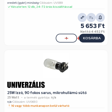
eredeti (gyári) minőség
•
Cikkszám: UVI089
Készleten: 12 db, 24-72 órás kiszállítással
5 653 Ft
Nettó
4 452 Ft
KOSÁRBA
25W Izzó, 90 fokos sarus, mikrohullámú sütő
25 Watt
a termék gyártója:
n/a
n/a
•
Cikkszám: UVI0693
16 vagy több munkanapon belül várható