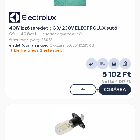
40W Izzó (eredeti) G9/ 230V ELECTROLUX sütő
G9
40 Watt
a termék gyártója:
n/a
feszültség (volt):
230 V
eredeti (gyári) minőség
•
Cikkszám: 8085641028ORIG
Elérhető lesz: 2 héten belül
5 102 Ft
Nettó
4 017 Ft
KOSÁRBA