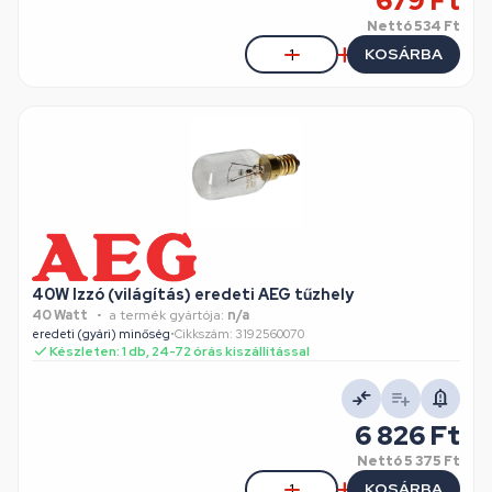
679 Ft
Nettó
534 Ft
KOSÁRBA
40W Izzó (világítás) eredeti AEG tűzhely
40 Watt
a termék gyártója:
n/a
eredeti (gyári) minőség
•
Cikkszám: 3192560070
Készleten: 1 db, 24-72 órás kiszállítással
6 826 Ft
Nettó
5 375 Ft
KOSÁRBA