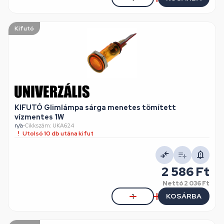
Kifutó
KIFUTÓ Glimlámpa sárga menetes tömített
vízmentes 1W
n/a
•
Cikkszám: UKA624
Utolsó 10 db utána kifut
2 586 Ft
Nettó
2 036 Ft
KOSÁRBA