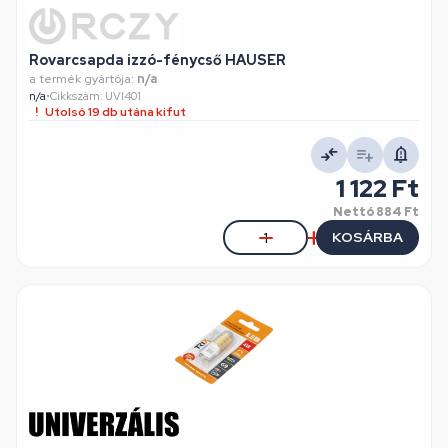
Rovarcsapda izzó-fénycső HAUSER
a termék gyártója:
n/a
n/a
•
Cikkszám: UVI401
Utolsó 19 db utána kifut
1 122 Ft
Nettó
884 Ft
KOSÁRBA