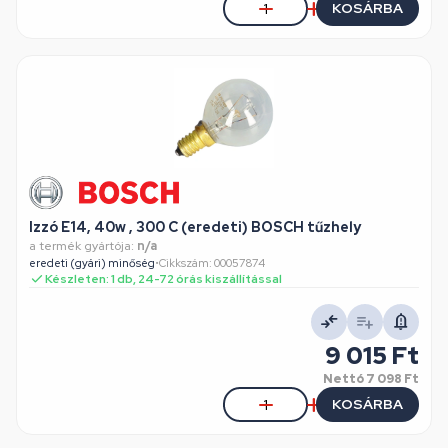
KOSÁRBA
Izzó E14, 40w , 300 C (eredeti) BOSCH tűzhely
a termék gyártója:
n/a
eredeti (gyári) minőség
•
Cikkszám: 00057874
Készleten: 1 db, 24-72 órás kiszállítással
9 015 Ft
Nettó
7 098 Ft
KOSÁRBA