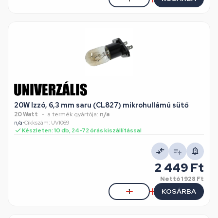
20W Izzó, 6,3 mm saru (CL827) mikrohullámú sütő
20 Watt
a termék gyártója:
n/a
n/a
•
Cikkszám: UVI069
Készleten: 10 db, 24-72 órás kiszállítással
2 449 Ft
Nettó
1 928 Ft
KOSÁRBA