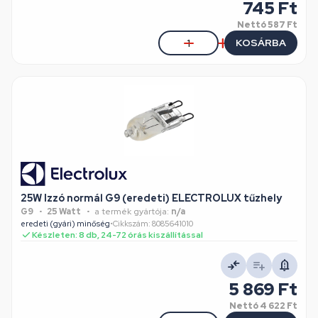
745 Ft
Nettó
587 Ft
KOSÁRBA
25W Izzó normál G9 (eredeti) ELECTROLUX tűzhely
G9
25 Watt
a termék gyártója:
n/a
eredeti (gyári) minőség
•
Cikkszám: 8085641010
Készleten: 8 db, 24-72 órás kiszállítással
5 869 Ft
Nettó
4 622 Ft