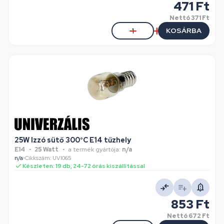
471 Ft
Nettó
371 Ft
KOSÁRBA
25W Izzó sütő 300°C E14 tűzhely
E14
25 Watt
a termék gyártója:
n/a
n/a
•
Cikkszám: UVI065
Készleten: 19 db, 24-72 órás kiszállítással
853 Ft
Nettó
672 Ft