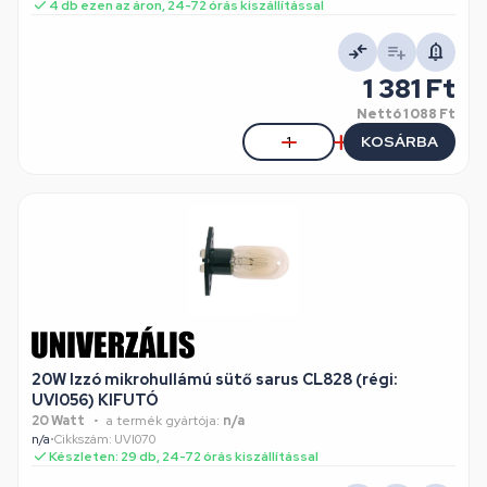
4 db ezen az áron, 24-72 órás kiszállítással
1 381 Ft
Nettó
1 088 Ft
KOSÁRBA
20W Izzó mikrohullámú sütő sarus CL828 (régi:
UVI056) KIFUTÓ
20 Watt
a termék gyártója:
n/a
n/a
•
Cikkszám: UVI070
Készleten: 29 db, 24-72 órás kiszállítással