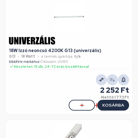
18W Izzó neoncső 4200K G13 (univerzális)
G13
18 Watt
a termék gyártója:
n/a
többféle márkához
•
Cikkszám: UVI911
Készleten: 15 db, 24-72 órás kiszállítással
2 252 Ft
Nettó
1 773 Ft
KOSÁRBA