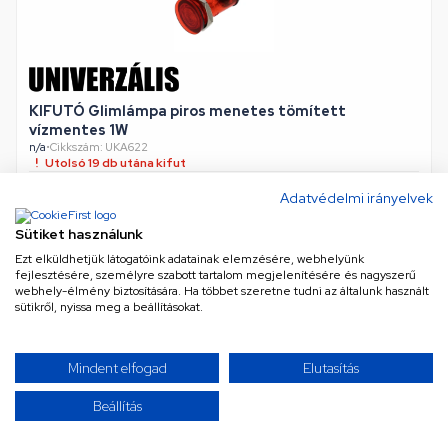
KIFUTÓ Glimlámpa piros menetes tömített
vízmentes 1W
n/a
•
Cikkszám: UKA622
Utolsó 19 db utána kifut
Adatvédelmi irányelvek
2 347 Ft
Sütiket használunk
Ezt elküldhetjük látogatóink adatainak elemzésére, webhelyünk
Nettó
1 848 Ft
fejlesztésére, személyre szabott tartalom megjelenítésére és nagyszerű
KOSÁRBA
webhely-élmény biztosítására. Ha többet szeretne tudni az általunk használt
sütikről, nyissa meg a beállításokat.
Kifutó
Mindent elfogad
Elutasítás
Beállítás