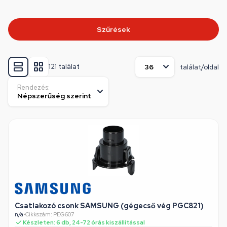
Szűrések
121 találat
találat/oldal
Rendezés:
Csatlakozó csonk SAMSUNG (gégecső vég PGC821)
n/a
•
Cikkszám: PEG607
Készleten: 6 db, 24-72 órás kiszállítással