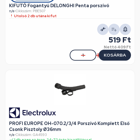
KIFUTÓ Fogantyú DELONGHI Penta porszívó
n/a
•
Cikkszám: PBE507
Utolsó 2 db utána kifut
519 Ft
Nettó
409 Ft
KOSÁRBA
PROFI EUROPE OH-070.2/3/4 Porszívó Komplett Első
Csonk Pisztoly Ø36mm
n/a
•
Cikkszám: GA4593
1 db ezen az áron, 24-72 órás kiszállítással