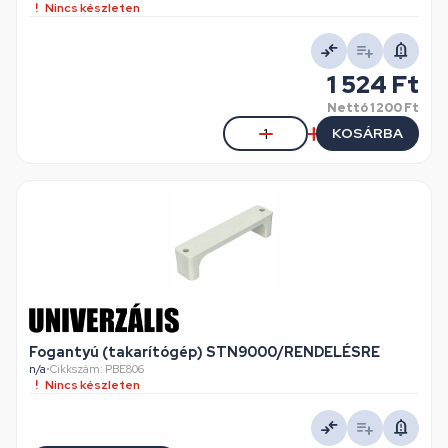
Nincs készleten
1 524 Ft
Nettó
1 200 Ft
KOSÁRBA
Fogantyú (takarítógép) STN9000/RENDELÉSRE
n/a
•
Cikkszám: PBE806
Nincs készleten