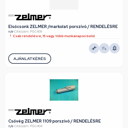
Elsőcsonk ZELMER /markolat porszívó / RENDELÉSRE
n/a
•
Cikkszám: PGC409
Csak rendelésre, 15 vagy több munkanapon belül
AJÁNLATKÉRÉS
Csővég ZELMER 1109 porszívó / RENDELÉSRE
n/a
•
Cikkszám: PGC404