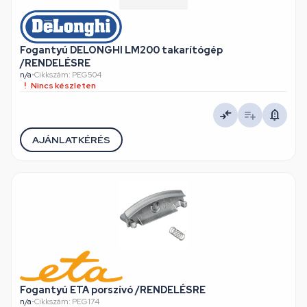
Fogantyú DELONGHI LM200 takarítógép
/RENDELÉSRE
n/a
•
Cikkszám: PEG504
Nincs készleten
AJÁNLATKÉRÉS
Fogantyú ETA porszívó /RENDELÉSRE
n/a
•
Cikkszám: PEG174