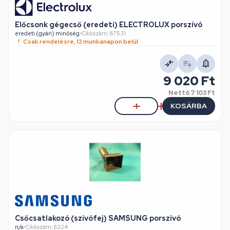
Előcsonk gégecső (eredeti) ELECTROLUX porszívó
eredeti (gyári) minőség
•
Cikkszám: 87531
Csak rendelésre, 12 munkanapon belül
9 020 Ft
Nettó
7 103 Ft
KOSÁRBA
Csőcsatlakozó (szívófej) SAMSUNG porszívó
n/a
•
Cikkszám: 8324