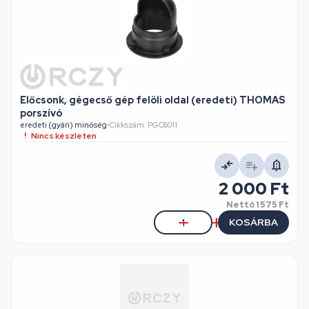
Előcsonk, gégecső gép felöli oldal (eredeti) THOMAS
porszívó
eredeti (gyári) minőség
•
Cikkszám: PGC8011
Nincs készleten
2 000 Ft
Nettó
1 575 Ft
KOSÁRBA