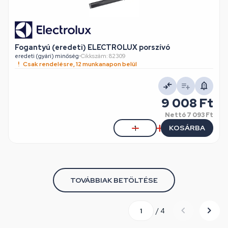
Fogantyú (eredeti) ELECTROLUX porszívó
eredeti (gyári) minőség
•
Cikkszám: 82309
Csak rendelésre, 12 munkanapon belül
9 008 Ft
Nettó
7 093 Ft
KOSÁRBA
TOVÁBBIAK BETÖLTÉSE
/ 4