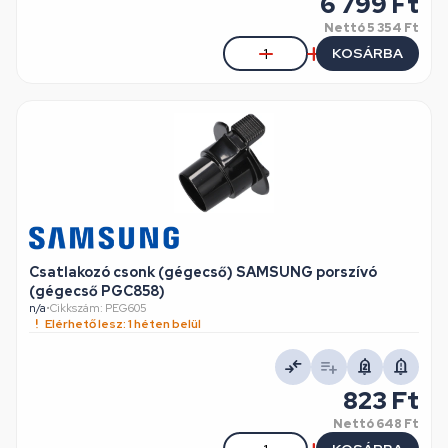
6 799 Ft
Nettó
5 354 Ft
KOSÁRBA
Csatlakozó csonk (gégecső) SAMSUNG porszívó
(gégecső PGC858)
n/a
•
Cikkszám: PEG605
Elérhető lesz: 1 héten belül
823 Ft
Nettó
648 Ft