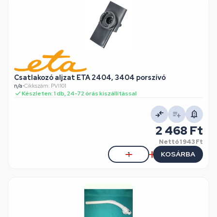
Csatlakozó aljzat ETA 2404, 3404 porszívó
n/a
•
Cikkszám: PVI101
Készleten: 1 db, 24-72 órás kiszállítással
2 468 Ft
Nettó
1 943 Ft
KOSÁRBA