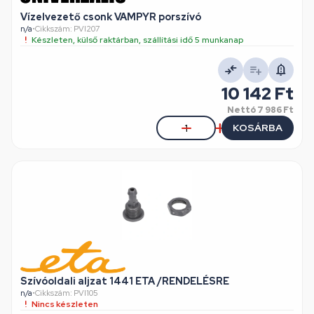
Vízelvezető csonk VAMPYR porszívó
n/a
•
Cikkszám: PVI207
Készleten, külső raktárban, szállítási idő 5 munkanap
10 142 Ft
Nettó
7 986 Ft
KOSÁRBA
Szívóoldali aljzat 1441 ETA /RENDELÉSRE
n/a
•
Cikkszám: PVI105
Nincs készleten