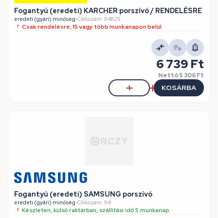
Fogantyú (eredeti) KARCHER porszívó / RENDELÉSRE
eredeti (gyári) minőség
•
Cikkszám: 94825
Csak rendelésre, 15 vagy több munkanapon belül
6 739 Ft
Nettó
5 306 Ft
KOSÁRBA
Fogantyú (eredeti) SAMSUNG porszívó
eredeti (gyári) minőség
•
Cikkszám: 94
Készleten, külső raktárban, szállítási idő 5 munkanap