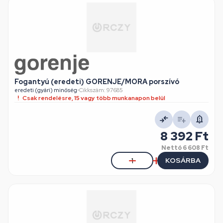
Fogantyú (eredeti) GORENJE/MORA porszívó
eredeti (gyári) minőség
•
Cikkszám: 97685
Csak rendelésre, 15 vagy több munkanapon belül
8 392 Ft
Nettó
6 608 Ft
KOSÁRBA