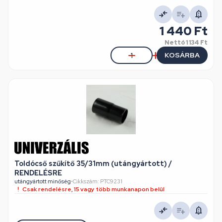
1 440 Ft
Nettó
1 134 Ft
KOSÁRBA
Toldócső szűkítő 35/31mm (utángyártott) /
RENDELÉSRE
utángyártott minőség
•
Cikkszám: PTC9231
Csak rendelésre, 15 vagy több munkanapon belül