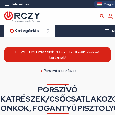
Magyar
Információk
Kategóriák
M
FIGYELEM! Üzleteink 2026. 08. 08-án ZÁRVA
tartanak!
Porszívó alkatrészek
PORSZÍVÓ
KATRÉSZEK/CSŐCSATLAKOZ
SONKOK, FOGANTYÚPISZTOLY