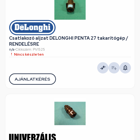
Csatlakozó aljzat DELONGHI PENTA 27 takarítógép /
RENDELÉSRE
n/a
•
Cikkszám: PVI525
Nincs készleten
AJÁNLATKÉRÉS