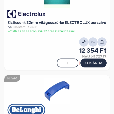
Elsőcsonk 32mm világosszürke ELECTROLUX porszívó
n/a
•
Cikkszám: PGC231
1 db ezen az áron, 24-72 órás kiszállítással
12 354 Ft
Nettó
9 727 Ft
KOSÁRBA
Kifutó