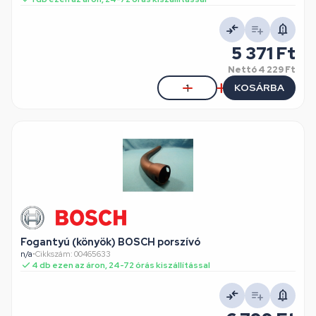
5 371 Ft
Nettó
4 229 Ft
KOSÁRBA
Fogantyú (könyök) BOSCH porszívó
n/a
•
Cikkszám: 00465633
4 db ezen az áron, 24-72 órás kiszállítással