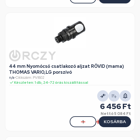
44 mm Nyomócső csatlakozó aljzat RÖVID (mama)
THOMAS VARIO,LG porszívó
n/a
•
Cikkszám: PVI802
Készleten: 1 db, 24-72 órás kiszállítással
6 456 Ft
Nettó
5 084 Ft
KOSÁRBA