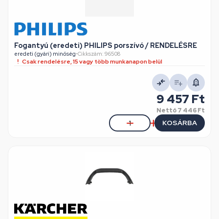
Fogantyú (eredeti) PHILIPS porszívó / RENDELÉSRE
eredeti (gyári) minőség
•
Cikkszám: 96508
Csak rendelésre, 15 vagy több munkanapon belül
9 457 Ft
Nettó
7 446 Ft
KOSÁRBA