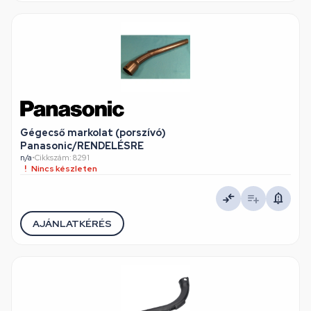
Gégecső markolat (porszívó)
Panasonic/RENDELÉSRE
n/a
•
Cikkszám: 8291
Nincs készleten
AJÁNLATKÉRÉS