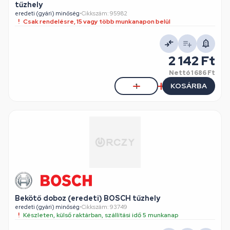
tűzhely
eredeti (gyári) minőség
•
Cikkszám: 95982
Csak rendelésre, 15 vagy több munkanapon belül
2 142 Ft
Nettó
1 686 Ft
KOSÁRBA
Bekötő doboz (eredeti) BOSCH tűzhely
eredeti (gyári) minőség
•
Cikkszám: 93749
Készleten, külső raktárban, szállítási idő 5 munkanap