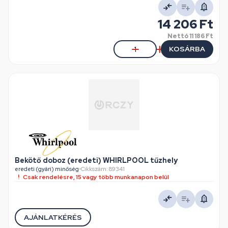
14 206 Ft
Nettó
11 186 Ft
KOSÁRBA
Bekötő doboz (eredeti) WHIRLPOOL tűzhely
eredeti (gyári) minőség
•
Cikkszám: 89341
Csak rendelésre, 15 vagy több munkanapon belül
AJÁNLATKÉRÉS