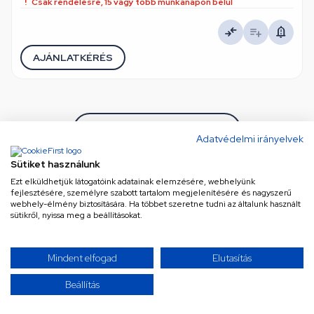
Csak rendelésre, 15 vagy több munkanapon belül
AJÁNLATKÉRÉS
TOVÁBBIAK BETÖLTÉSE
Adatvédelmi irányelvek
Sütiket használunk
/ 2
Ezt elküldhetjük látogatóink adatainak elemzésére, webhelyünk
fejlesztésére, személyre szabott tartalom megjelenítésére és nagyszerű
webhely-élmény biztosítására. Ha többet szeretne tudni az általunk használt
sütikről, nyissa meg a beállításokat.
Úgy érzed, mindent láttál már? Gondold újra! Kínálatunk
szinte végtelen, és folyamatosan bővül a legújabb és
legkeresettebb termékekkel. Ne maradj le semmiről!
Mindent elfogad
Elutasítás
Görgess tovább, és merülj el a választékban – a
Beállítás
következő kattintás akár a tökéletes találat is lehet!