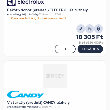
Bekötő doboz (eredeti) ELECTROLUX tűzhely
eredeti (gyári) minőség
•
Cikkszám: 112242
Csak rendelésre, 12 munkanapon belül
18 305 Ft
Nettó
14 413 Ft
KOSÁRBA
Víztartály (eredeti) CANDY tűzhely
eredeti (gyári) minőség
•
Cikkszám: 112117