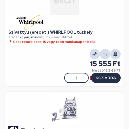
Szívattyú (eredeti) WHIRLPOOL tűzhely
eredeti (gyári) minőség
•
Cikkszám: 114754
Csak rendelésre, 15 vagy több munkanapon belül
15 555 Ft
Nettó
12 248 Ft
KOSÁRBA