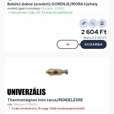
Bekötő doboz (eredeti) GORENJE/MORA tűzhely
eredeti (gyári) minőség
•
Cikkszám: 230562
Készleten: 2 db, 24-72 órás kiszállítással
2 604 Ft
Nettó
2 051 Ft
KOSÁRBA
Thermomágnes mini sarus/RENDELÉSRE
n/a
•
Cikkszám: FEG052
Csak rendelésre, 15 vagy több munkanapon belül