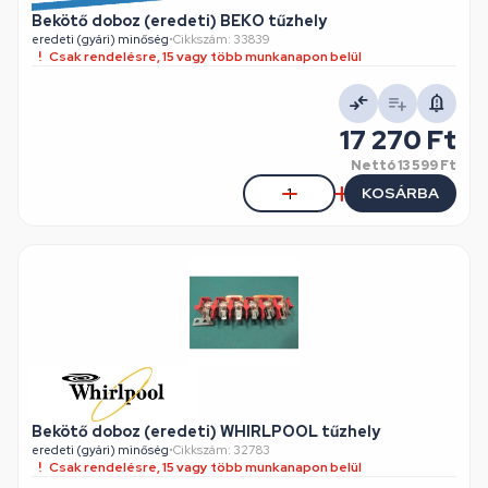
Bekötő doboz (eredeti) BEKO tűzhely
eredeti (gyári) minőség
•
Cikkszám: 33839
Csak rendelésre, 15 vagy több munkanapon belül
17 270 Ft
Nettó
13 599 Ft
KOSÁRBA
Bekötő doboz (eredeti) WHIRLPOOL tűzhely
eredeti (gyári) minőség
•
Cikkszám: 32783
Csak rendelésre, 15 vagy több munkanapon belül