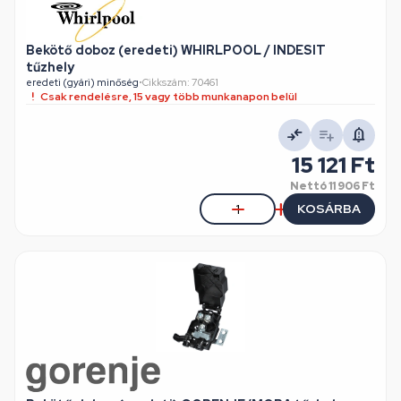
Bekötő doboz (eredeti) WHIRLPOOL / INDESIT
tűzhely
eredeti (gyári) minőség
•
Cikkszám: 70461
Csak rendelésre, 15 vagy több munkanapon belül
15 121 Ft
Nettó
11 906 Ft
KOSÁRBA