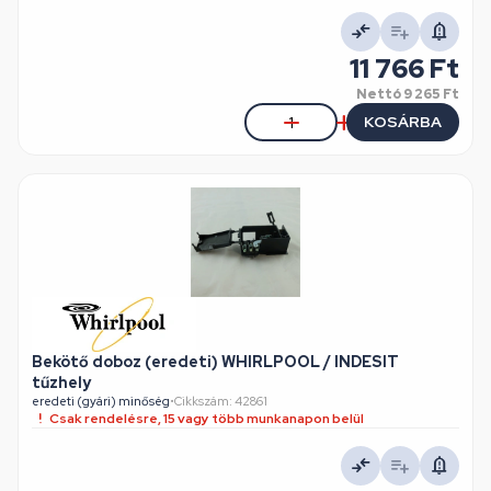
11 766 Ft
Nettó
9 265 Ft
KOSÁRBA
Bekötő doboz (eredeti) WHIRLPOOL / INDESIT
tűzhely
eredeti (gyári) minőség
•
Cikkszám: 42861
Csak rendelésre, 15 vagy több munkanapon belül