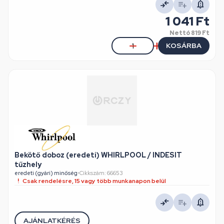
1 041 Ft
Nettó
819 Ft
KOSÁRBA
Bekötő doboz (eredeti) WHIRLPOOL / INDESIT
tűzhely
eredeti (gyári) minőség
•
Cikkszám: 66653
Csak rendelésre, 15 vagy több munkanapon belül
AJÁNLATKÉRÉS