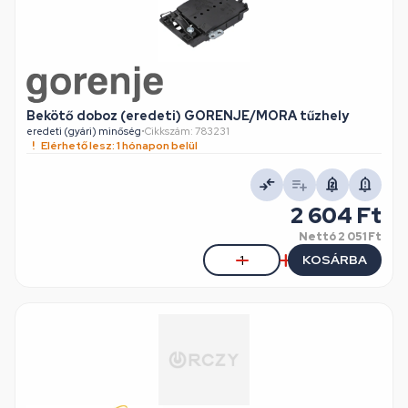
Bekötő doboz (eredeti) GORENJE/MORA tűzhely
eredeti (gyári) minőség
•
Cikkszám: 783231
Elérhető lesz: 1 hónapon belül
2 604 Ft
Nettó
2 051 Ft
KOSÁRBA