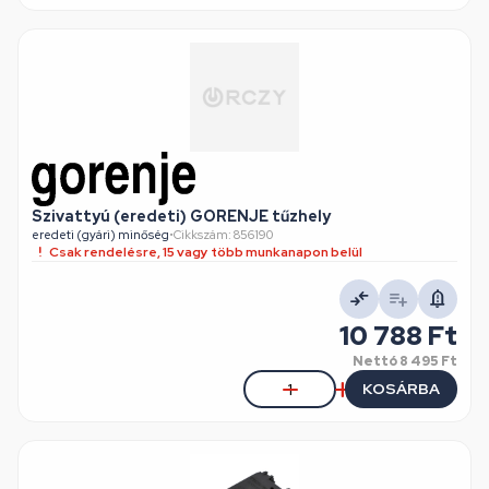
Szivattyú (eredeti) GORENJE tűzhely
eredeti (gyári) minőség
•
Cikkszám: 856190
Csak rendelésre, 15 vagy több munkanapon belül
10 788 Ft
Nettó
8 495 Ft
KOSÁRBA