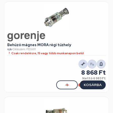
Behúzó mágnes MORA régi tűzhely
n/a
•
Cikkszám: FEG011
Csak rendelésre, 15 vagy több munkanapon belül
8 868 Ft
Nettó
6 983 Ft
KOSÁRBA