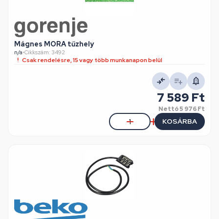
Mágnes MORA tűzhely
n/a
•
Cikkszám: 3492
Csak rendelésre, 15 vagy több munkanapon belül
7 589 Ft
Nettó
5 976 Ft
KOSÁRBA