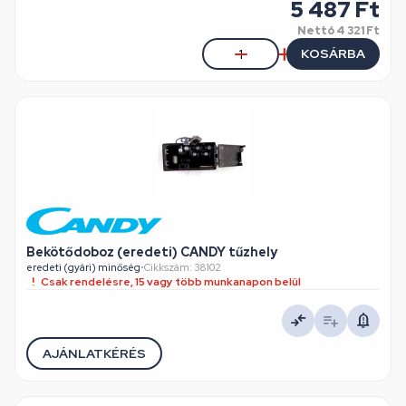
5 487 Ft
Nettó
4 321 Ft
KOSÁRBA
Bekötődoboz (eredeti) CANDY tűzhely
eredeti (gyári) minőség
•
Cikkszám: 38102
Csak rendelésre, 15 vagy több munkanapon belül
AJÁNLATKÉRÉS