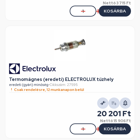
Nettó
3 715 Ft
KOSÁRBA
Termomágnes (eredeti) ELECTROLUX tűzhely
eredeti (gyári) minőség
•
Cikkszám: 27595
Csak rendelésre, 12 munkanapon belül
20 201 Ft
Nettó
15 906 Ft
KOSÁRBA