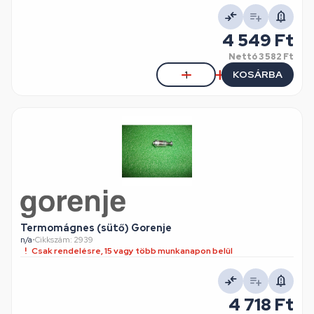
4 549 Ft
Nettó
3 582 Ft
KOSÁRBA
Termomágnes (sütő) Gorenje
n/a
•
Cikkszám: 2939
Csak rendelésre, 15 vagy több munkanapon belül
4 718 Ft