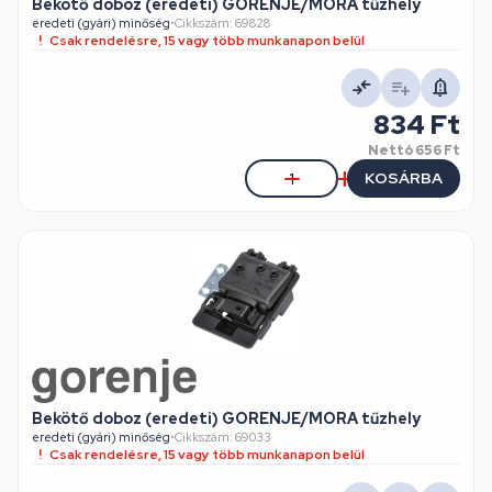
Bekötő doboz (eredeti) GORENJE/MORA tűzhely
eredeti (gyári) minőség
•
Cikkszám: 69828
Csak rendelésre, 15 vagy több munkanapon belül
834 Ft
Nettó
656 Ft
KOSÁRBA
Bekötő doboz (eredeti) GORENJE/MORA tűzhely
eredeti (gyári) minőség
•
Cikkszám: 69033
Csak rendelésre, 15 vagy több munkanapon belül