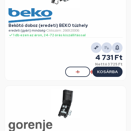
Bekötő doboz (eredeti) BEKO tűzhely
eredeti (gyári) minőség
•
Cikkszám: 266920006
1 db ezen az áron, 24-72 órás kiszállítással
4 731 Ft
Nettó
3 725 Ft
KOSÁRBA