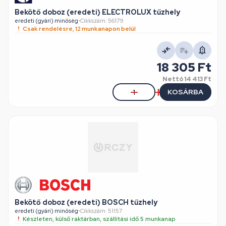
Bekötő doboz (eredeti) ELECTROLUX tűzhely
eredeti (gyári) minőség
•
Cikkszám: 56179
Csak rendelésre, 12 munkanapon belül
18 305 Ft
Nettó
14 413 Ft
KOSÁRBA
Bekötő doboz (eredeti) BOSCH tűzhely
eredeti (gyári) minőség
•
Cikkszám: 51157
Készleten, külső raktárban, szállítási idő 5 munkanap