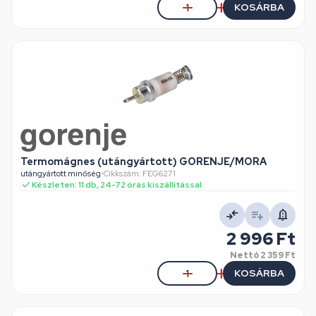
KOSÁRBA
Termomágnes (utángyártott) GORENJE/MORA
utángyártott minőség
•
Cikkszám: FEG6271
Készleten: 11 db, 24-72 órás kiszállítással
2 996 Ft
Nettó
2 359 Ft
KOSÁRBA