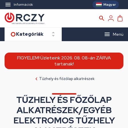
Magyar
Információk
Kategóriák
Menü
FIGYELEM! Üzleteink 2026. 08. 08-án ZÁRVA
tartanak!
Tűzhely és főzőlap alkatrészek
TŰZHELY ÉS FŐZŐLAP
ALKATRÉSZEK/EGYÉB
ELEKTROMOS TŰZHELY