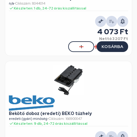
n/a
•
Cikkszám: 8044014
Készleten: 1 db, 24-72 órás kiszállítással
4 073 Ft
Nettó
3 207 Ft
KOSÁRBA
Bekötő doboz (eredeti) BEKO tűzhely
eredeti (gyári) minőség
•
Cikkszám: 166900047
Készleten: 9 db, 24-72 órás kiszállítással