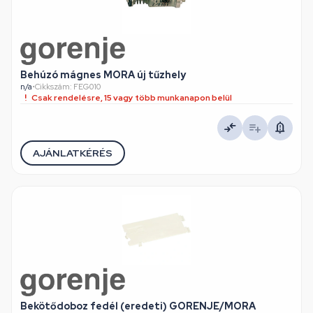
Behúzó mágnes MORA új tűzhely
n/a
•
Cikkszám: FEG010
Csak rendelésre, 15 vagy több munkanapon belül
AJÁNLATKÉRÉS
Bekötődoboz fedél (eredeti) GORENJE/MORA