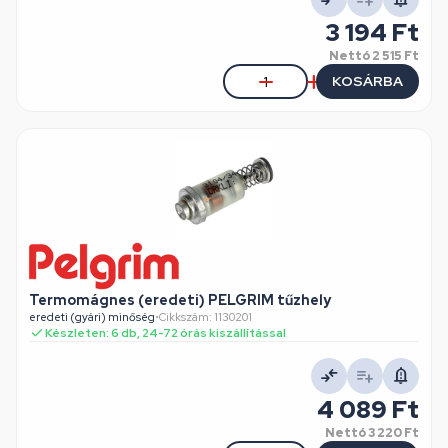
3 194 Ft
Nettó
2 515 Ft
KOSÁRBA
Termomágnes (eredeti) PELGRIM tűzhely
eredeti (gyári) minőség
•
Cikkszám: 1130201
Készleten: 6 db, 24-72 órás kiszállítással
4 089 Ft
Nettó
3 220 Ft