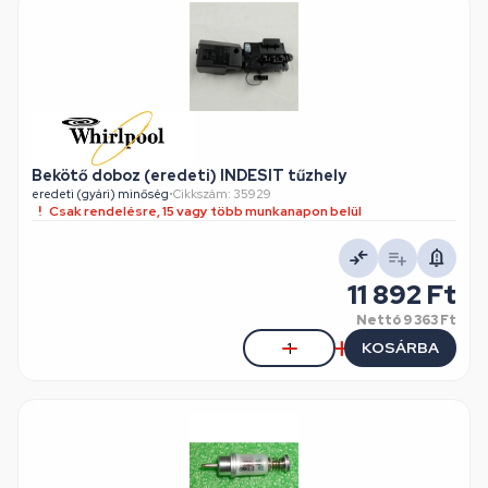
Bekötő doboz (eredeti) INDESIT tűzhely
eredeti (gyári) minőség
•
Cikkszám: 35929
Csak rendelésre, 15 vagy több munkanapon belül
11 892 Ft
Nettó
9 363 Ft
KOSÁRBA