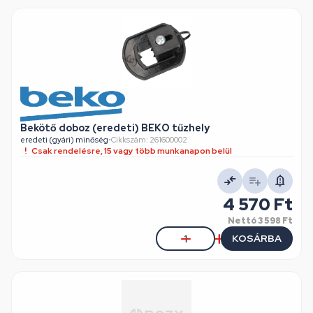
Bekötő doboz (eredeti) BEKO tűzhely
eredeti (gyári) minőség
•
Cikkszám: 261600002
Csak rendelésre, 15 vagy több munkanapon belül
4 570 Ft
Nettó
3 598 Ft
KOSÁRBA