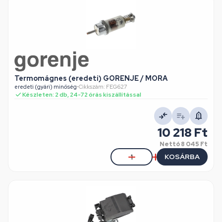
Termomágnes (eredeti) GORENJE / MORA
eredeti (gyári) minőség
•
Cikkszám: FEG627
Készleten: 2 db, 24-72 órás kiszállítással
10 218 Ft
Nettó
8 045 Ft
KOSÁRBA