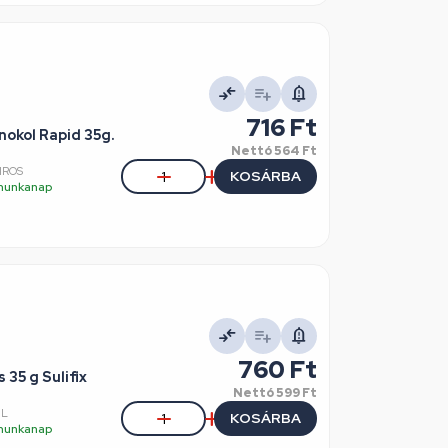
716 Ft
nokol Rapid 35g.
Nettó
564 Ft
IROS
KOSÁRBA
5 munkanap
760 Ft
 35 g Sulifix
Nettó
599 Ft
UL
KOSÁRBA
5 munkanap