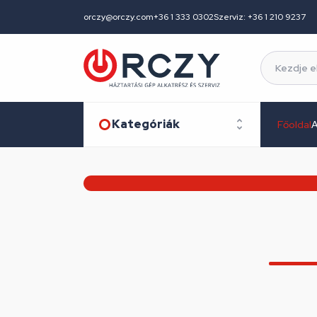
orczy@orczy.com
+36 1 333 0302
Szerviz: +36 1 210 9237
Kategóriák
Főoldal
A