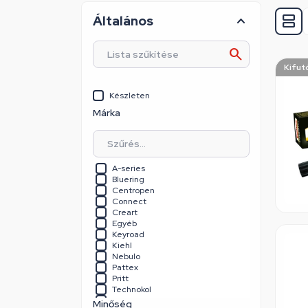
Általános
Kifut
Készleten
Márka
A-series
Bluering
Centropen
Connect
Creart
Egyéb
Keyroad
Kiehl
Nebulo
Pattex
Pritt
Technokol
Tesa
Minőség