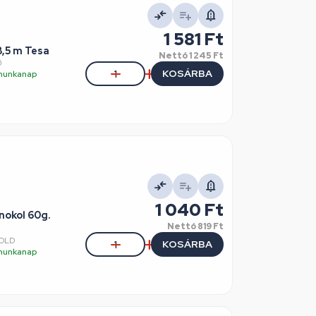
1 581 Ft
8,5 m Tesa
Nettó
1 245 Ft
0
KOSÁRBA
5 munkanap
1 040 Ft
nokol 60g.
Nettó
819 Ft
ZOLD
KOSÁRBA
5 munkanap