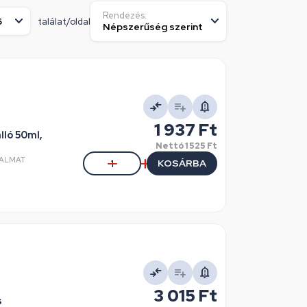
Rendezés:
találat/oldal
1 937 Ft
lló 50ml,
Nettó
1 525 Ft
PALMAT
KOSÁRBA
3 015 Ft
s