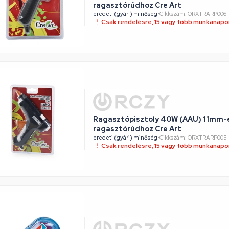
ragasztórúdhoz Cre Art
eredeti (gyári) minőség
•
Cikkszám: ORXTRARP006
Csak rendelésre, 15 vagy több munkanapon
Ragasztópisztoly 40W (AAU) 11mm-
ragasztórúdhoz Cre Art
eredeti (gyári) minőség
•
Cikkszám: ORXTRARP005
Csak rendelésre, 15 vagy több munkanapon