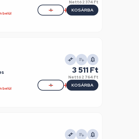
Nettó
2 374 Ft
KOSÁRBA
 belül
3 511 Ft
es
Nettó
2 764 Ft
KOSÁRBA
 belül