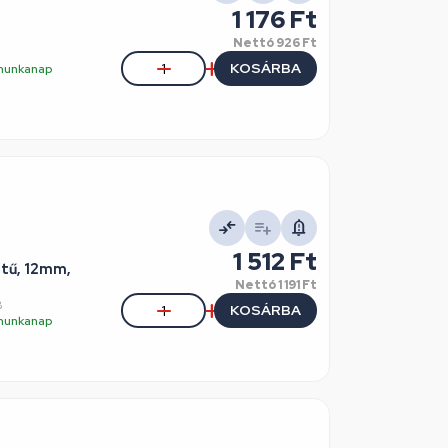
1 176 Ft
Nettó
926 Ft
KOSÁRBA
5 munkanap
1 512 Ft
etű, 12mm,
Nettó
1 191 Ft
8
KOSÁRBA
5 munkanap