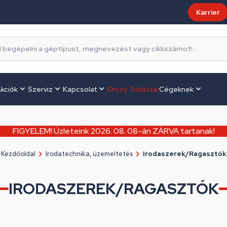
Karrier
kciók
Szerviz
Kapcsolat
Orczy Tudástár
Cégeknek
FIGYELEM! Üzleteink 2026. 08. 08-án ZÁRVA tartanak!
Kezdőoldal
Irodatechnika, üzemeltetés
Irodaszerek/Ragasztók
IRODASZEREK/RAGASZTÓK