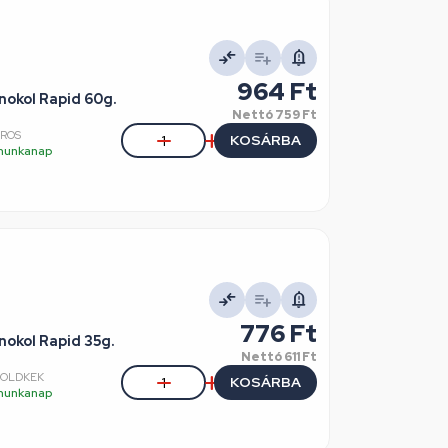
964 Ft
nokol Rapid 60g.
Nettó
759 Ft
IROS
KOSÁRBA
5 munkanap
776 Ft
nokol Rapid 35g.
Nettó
611 Ft
ZOLDKEK
KOSÁRBA
5 munkanap