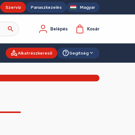
Szerviz
Panaszkezelés
Magyar
Belépés
Kosár
Alkatrészkereső
Segítség