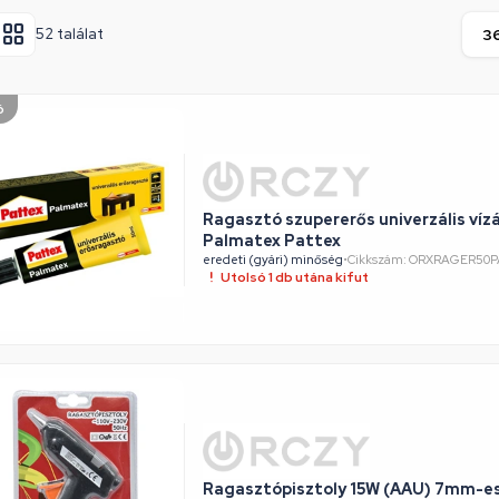
52 találat
ó
Ragasztó szupererős univerzális vízá
Palmatex Pattex
eredeti (gyári) minőség
•
Cikkszám: ORXRAGER50
Utolsó 1 db utána kifut
Ragasztópisztoly 15W (AAU) 7mm-e