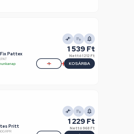
1 539 Ft
Fix Pattex
Nettó
1 212 Ft
XPAT
KOSÁRBA
5 munkanap
1 229 Ft
es Pritt
Nettó
968 Ft
40GRPR