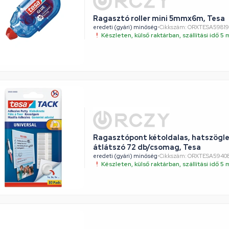
Ragasztó roller mini 5mmx6m, Tesa
eredeti (gyári) minőség
•
Cikkszám: ORXTESA59819
Készleten, külső raktárban, szállítási idő 
Ragasztópont kétoldalas, hatszögl
átlátszó 72 db/csomag, Tesa
eredeti (gyári) minőség
•
Cikkszám: ORXTESA5940
Készleten, külső raktárban, szállítási idő 