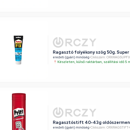
Ragasztó folyékony szög 50g. Super 
eredeti (gyári) minőség
•
Cikkszám: ORXRAGSUPFI
Készleten, külső raktárban, szállítási idő 
Ragasztóstift 40-43g oldószerment
eredeti (gyári) minőség
•
Cikkszám: ORXRAGSTIFT