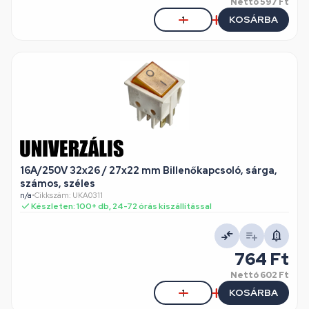
Nettó
597 Ft
KOSÁRBA
16A/250V 32x26 / 27x22 mm Billenőkapcsoló, sárga,
számos, széles
n/a
•
Cikkszám: UKA0311
Készleten: 100+ db, 24-72 órás kiszállítással
764 Ft
Nettó
602 Ft
KOSÁRBA