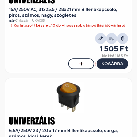
15A/250V AC, 31x25,5 / 28x21 mm Billenőkapcsoló,
piros, számos, nagy, szögletes
n/a
•
Cikkszám: UKA065
Korlátozott készlet: 10 db – hosszabb utánpótlási idő várható
1 505 Ft
Nettó
1 185 Ft
KOSÁRBA
6,5A/250V 23 / 20 x 17 mm Billenőkapcsoló, sárga,
számos, kicsi, kerek