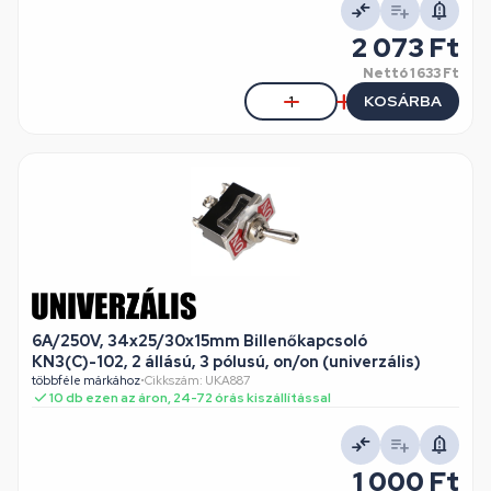
2 073 Ft
Nettó
1 633 Ft
KOSÁRBA
6A/250V, 34x25/30x15mm Billenőkapcsoló
KN3(C)-102, 2 állású, 3 pólusú, on/on (univerzális)
többféle márkához
•
Cikkszám: UKA887
10 db ezen az áron, 24-72 órás kiszállítással
1 000 Ft