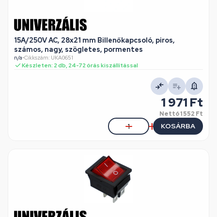
15A/250V AC, 28x21 mm Billenőkapcsoló, piros,
számos, nagy, szögletes, pormentes
n/a
•
Cikkszám: UKA0651
Készleten: 2 db, 24-72 órás kiszállítással
1 971 Ft
Nettó
1 552 Ft
KOSÁRBA