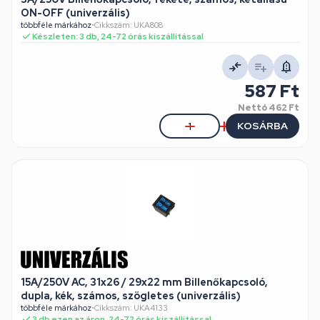
ON-OFF (univerzális)
többféle márkához
•
Cikkszám: UKA808
Készleten: 3 db, 24-72 órás kiszállítással
587 Ft
Nettó
462 Ft
KOSÁRBA
15A/250V AC, 31x26 / 29x22 mm Billenőkapcsoló,
dupla, kék, számos, szögletes (univerzális)
többféle márkához
•
Cikkszám: UKA4133
3 db ezen az áron, 24-72 órás kiszállítással