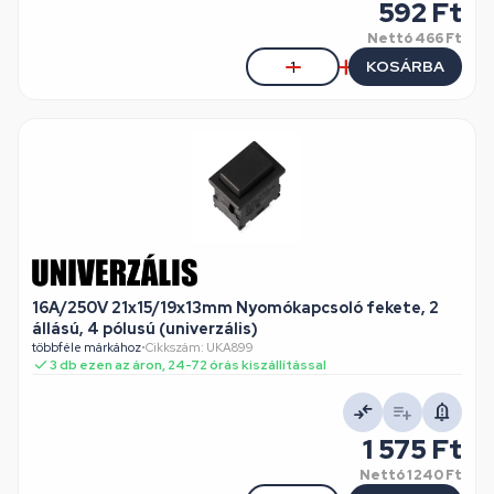
592 Ft
Nettó
466 Ft
KOSÁRBA
16A/250V 21x15/19x13mm Nyomókapcsoló fekete, 2
állású, 4 pólusú (univerzális)
többféle márkához
•
Cikkszám: UKA899
3 db ezen az áron, 24-72 órás kiszállítással
1 575 Ft
Nettó
1 240 Ft