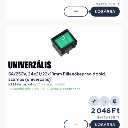
Nettó
788 Ft
KOSÁRBA
6A/250V, 24x21/22x19mm Billenőkapcsoló zöld,
számos (univerzális)
többféle márkához
•
Cikkszám: UKA886
Készleten: 5 db, 24-72 órás kiszállítással
2 046 Ft
Nettó
1 611 Ft
KOSÁRBA