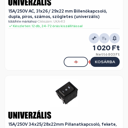
15A/250V AC, 31x26 / 29x22 mm Billenőkapcsoló,
dupla, piros, számos, szögletes (univerzális)
többféle márkához
•
Cikkszám: UKA413
Készleten: 12 db, 24-72 órás kiszállítással
1 020 Ft
Nettó
803 Ft
KOSÁRBA
15A/250V 34x25/28x22mm Pillanatkapcsoló, fekete,