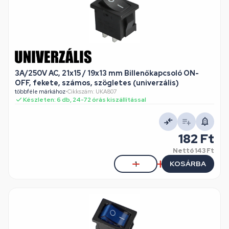
3A/250V AC, 21x15 / 19x13 mm Billenőkapcsoló ON-
OFF, fekete, számos, szögletes (univerzális)
többféle márkához
•
Cikkszám: UKA807
Készleten: 6 db, 24-72 órás kiszállítással
182 Ft
Nettó
143 Ft
KOSÁRBA