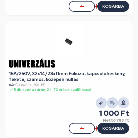
KOSÁRBA
16A/250V, 32x14/28x11mm Fokozatkapcsoló keskeny,
fekete, számos, középen nullás
n/a
•
Cikkszám: UKA1141
5 db ezen az áron, 24-72 órás kiszállítással
1 000 Ft
Nettó
788 Ft
KOSÁRBA