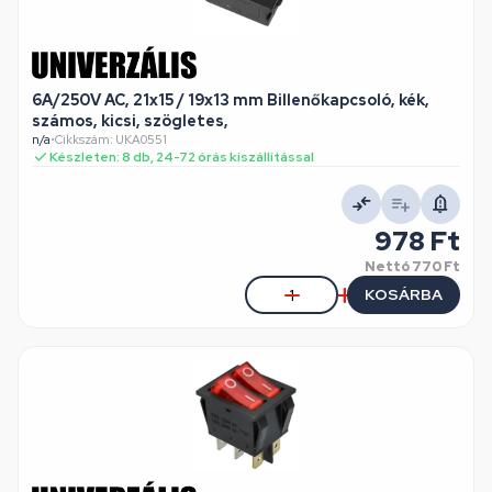
6A/250V AC, 21x15 / 19x13 mm Billenőkapcsoló, kék,
számos, kicsi, szögletes,
n/a
•
Cikkszám: UKA0551
Készleten: 8 db, 24-72 órás kiszállítással
978 Ft
Nettó
770 Ft
KOSÁRBA