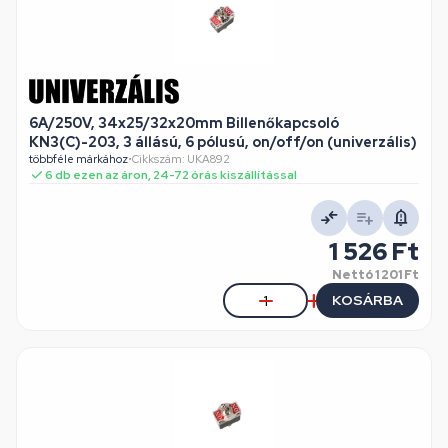
6A/250V, 34x25/32x20mm Billenőkapcsoló
KN3(C)-203, 3 állású, 6 pólusú, on/off/on (univerzális)
többféle márkához
•
Cikkszám: UKA892
6 db ezen az áron, 24-72 órás kiszállítással
1 526 Ft
Nettó
1 201 Ft
KOSÁRBA