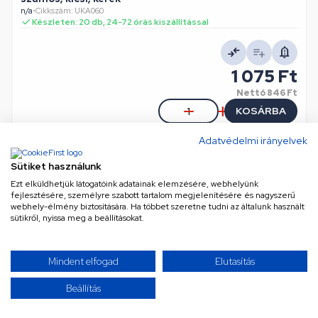
n/a
•
Cikkszám: UKA060
Készleten: 20 db, 24-72 órás kiszállítással
1 075 Ft
Nettó
846 Ft
KOSÁRBA
Adatvédelmi irányelvek
Sütiket használunk
Ezt elküldhetjük látogatóink adatainak elemzésére, webhelyünk
fejlesztésére, személyre szabott tartalom megjelenítésére és nagyszerű
webhely-élmény biztosítására. Ha többet szeretne tudni az általunk használt
sütikről, nyissa meg a beállításokat.
Mindent elfogad
Elutasítás
15A/12V DC, 21x15 / 19x13 mm Billenőkapcsoló, zöld,
számos, kicsi, szögletes
Beállítás
n/a
•
Cikkszám: UKA057
Készleten: 2 db, 24-72 órás kiszállítással