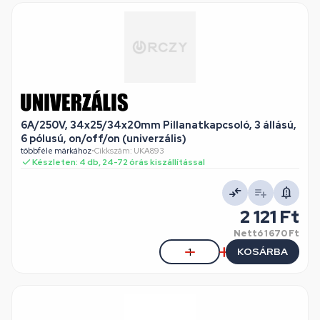
6A/250V, 34x25/34x20mm Pillanatkapcsoló, 3 állású,
6 pólusú, on/off/on (univerzális)
többféle márkához
•
Cikkszám: UKA893
Készleten: 4 db, 24-72 órás kiszállítással
2 121 Ft
Nettó
1 670 Ft
KOSÁRBA