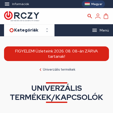
Magyar
Információk
Kategóriák
Menü
FIGYELEM! Üzleteink 2026. 08. 08-án ZÁRVA
tartanak!
Univerzális termékek
UNIVERZÁLIS
TERMÉKEK/KAPCSOLÓK