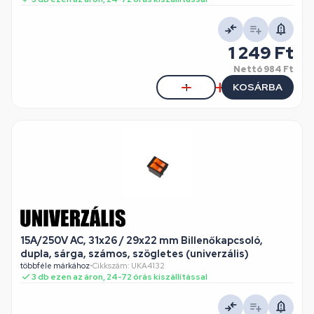
1 249 Ft
Nettó
984 Ft
KOSÁRBA
15A/250V AC, 31x26 / 29x22 mm Billenőkapcsoló,
dupla, sárga, számos, szögletes (univerzális)
többféle márkához
•
Cikkszám: UKA4132
3 db ezen az áron, 24-72 órás kiszállítással