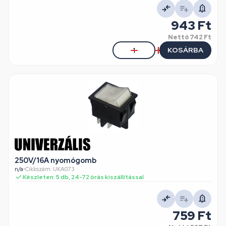
943 Ft
Nettó
742 Ft
KOSÁRBA
250V/16A nyomógomb
n/a
•
Cikkszám: UKA073
Készleten: 5 db, 24-72 órás kiszállítással
759 Ft