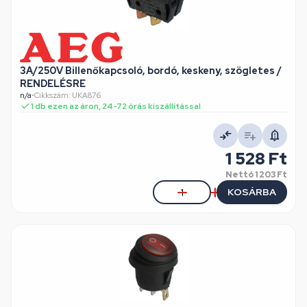
3A/250V Billenőkapcsoló, bordó, keskeny, szögletes /
RENDELÉSRE
n/a
•
Cikkszám: UKA876
1 db ezen az áron, 24-72 órás kiszállítással
1 528 Ft
Nettó
1 203 Ft
KOSÁRBA