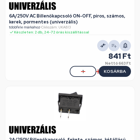
6A/250V AC Billenőkapcsoló ON-OFF, piros, számos,
kerek, pormentes (univerzális)
többféle márkához
•
Cikkszám: UKA813
Készleten: 2 db, 24-72 órás kiszállítással
841 Ft
Nettó
663 Ft
KOSÁRBA
3A/250V Billenőkapcsoló, fekete, számos, kétállású