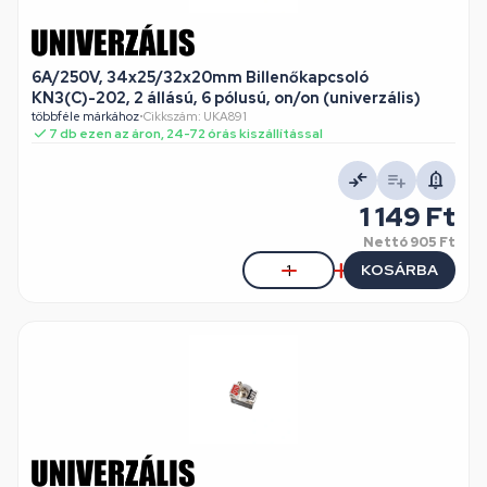
6A/250V, 34x25/32x20mm Billenőkapcsoló
KN3(C)-202, 2 állású, 6 pólusú, on/on (univerzális)
többféle márkához
•
Cikkszám: UKA891
7 db ezen az áron, 24-72 órás kiszállítással
1 149 Ft
Nettó
905 Ft
KOSÁRBA