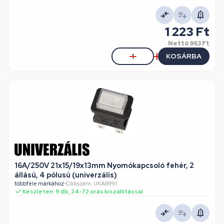
1 223 Ft
Nettó
963 Ft
KOSÁRBA
16A/250V 21x15/19x13mm Nyomókapcsoló fehér, 2
állású, 4 pólusú (univerzális)
többféle márkához
•
Cikkszám: UKA8991
Készleten: 9 db, 24-72 órás kiszállítással