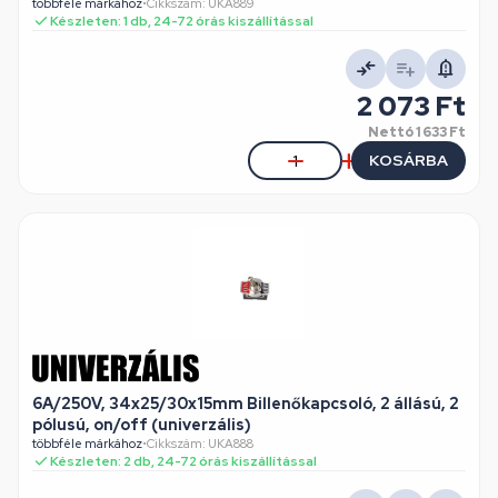
többféle márkához
•
Cikkszám: UKA889
Készleten: 1 db, 24-72 órás kiszállítással
2 073 Ft
Nettó
1 633 Ft
KOSÁRBA
6A/250V, 34x25/30x15mm Billenőkapcsoló, 2 állású, 2
pólusú, on/off (univerzális)
többféle márkához
•
Cikkszám: UKA888
Készleten: 2 db, 24-72 órás kiszállítással