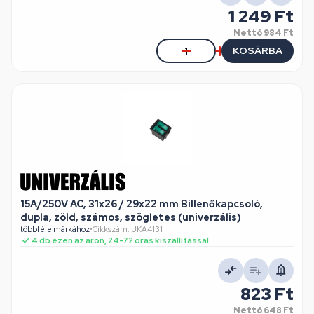
1 249 Ft
Nettó
984 Ft
KOSÁRBA
15A/250V AC, 31x26 / 29x22 mm Billenőkapcsoló,
dupla, zöld, számos, szögletes (univerzális)
többféle márkához
•
Cikkszám: UKA4131
4 db ezen az áron, 24-72 órás kiszállítással
823 Ft
Nettó
648 Ft