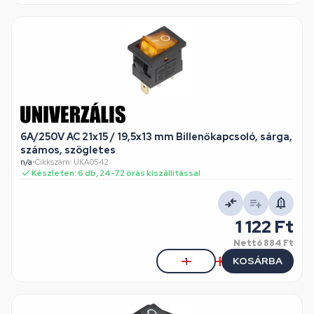
6A/250V AC 21x15 / 19,5x13 mm Billenőkapcsoló, sárga,
számos, szögletes
n/a
•
Cikkszám: UKA0542
Készleten: 6 db, 24-72 órás kiszállítással
1 122 Ft
Nettó
884 Ft
KOSÁRBA