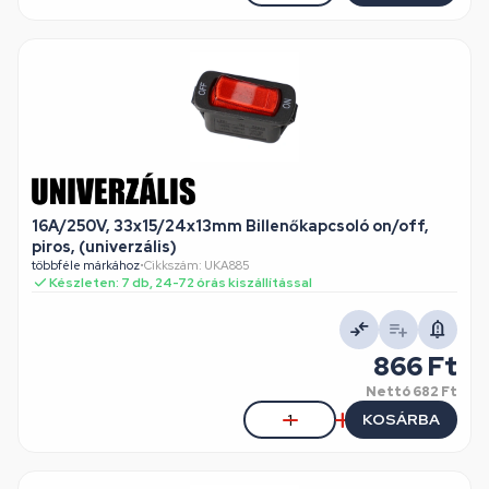
16A/250V, 33x15/24x13mm Billenőkapcsoló on/off,
piros, (univerzális)
többféle márkához
•
Cikkszám: UKA885
Készleten: 7 db, 24-72 órás kiszállítással
866 Ft
Nettó
682 Ft
KOSÁRBA