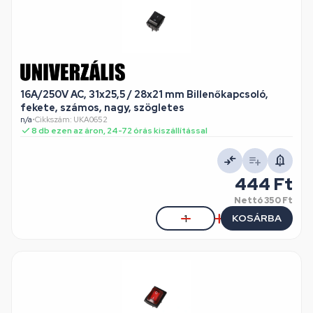
16A/250V AC, 31x25,5 / 28x21 mm Billenőkapcsoló,
fekete, számos, nagy, szögletes
n/a
•
Cikkszám: UKA0652
8 db ezen az áron, 24-72 órás kiszállítással
444 Ft
Nettó
350 Ft
KOSÁRBA