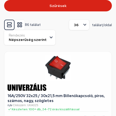
Szűrések
86 találat
találat/oldal
Rendezés:
16A/250V 32x25 / 30x21,5 mm Billenőkapcsoló, piros,
számos, nagy, szögletes
n/a
•
Cikkszám: UKA025
Készleten: 100+ db, 24-72 órás kiszállítással