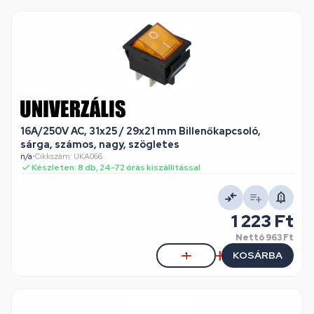
16A/250V AC, 31x25 / 29x21 mm Billenőkapcsoló,
sárga, számos, nagy, szögletes
n/a
•
Cikkszám: UKA066
Készleten: 8 db, 24-72 órás kiszállítással
1 223 Ft
Nettó
963 Ft
KOSÁRBA