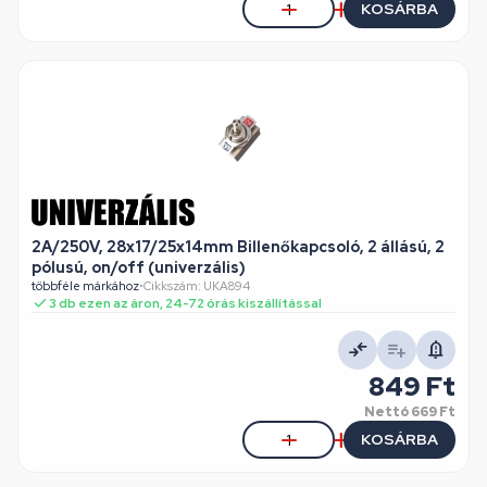
KOSÁRBA
2A/250V, 28x17/25x14mm Billenőkapcsoló, 2 állású, 2
pólusú, on/off (univerzális)
többféle márkához
•
Cikkszám: UKA894
3 db ezen az áron, 24-72 órás kiszállítással
849 Ft
Nettó
669 Ft
KOSÁRBA