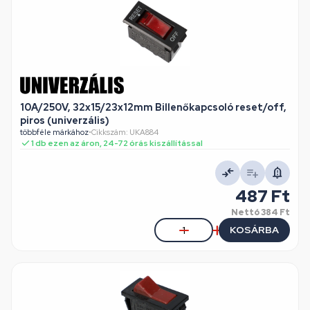
10A/250V, 32x15/23x12mm Billenőkapcsoló reset/off,
piros (univerzális)
többféle márkához
•
Cikkszám: UKA884
1 db ezen az áron, 24-72 órás kiszállítással
487 Ft
Nettó
384 Ft
KOSÁRBA