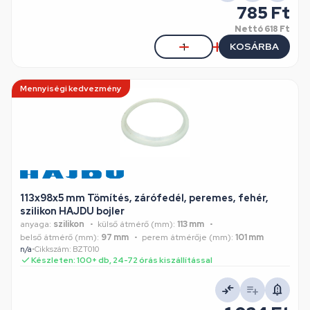
785 Ft
Nettó
618 Ft
KOSÁRBA
Mennyiségi kedvezmény
113x98x5 mm Tömítés, zárófedél, peremes, fehér,
szilikon HAJDU bojler
anyaga:
szilikon
külső átmérő (mm):
113 mm
belső átmérő (mm):
97 mm
perem átmérője (mm):
101 mm
n/a
•
Cikkszám: BZT010
Készleten: 100+ db, 24-72 órás kiszállítással