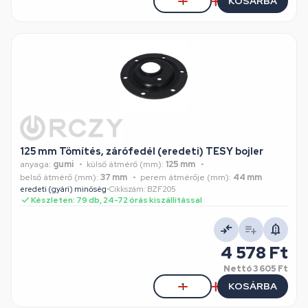
KOSÁRBA
125 mm Tömítés, zárófedél (eredeti) TESY bojler
anyaga:
gumi
külső átmérő (mm):
125 mm
belső átmérő (mm):
37 mm
perem átmérője (mm):
44 mm
eredeti (gyári) minőség
•
Cikkszám: BZF205
Készleten: 79 db, 24-72 órás kiszállítással
4 578 Ft
Nettó
3 605 Ft
KOSÁRBA