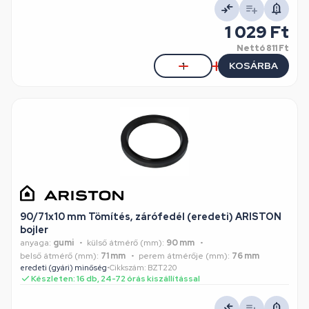
1 029 Ft
Nettó
811 Ft
KOSÁRBA
90/71x10 mm Tömítés, zárófedél (eredeti) ARISTON
bojler
anyaga:
gumi
külső átmérő (mm):
90 mm
belső átmérő (mm):
71 mm
perem átmérője (mm):
76 mm
eredeti (gyári) minőség
•
Cikkszám: BZT220
Készleten: 16 db, 24-72 órás kiszállítással