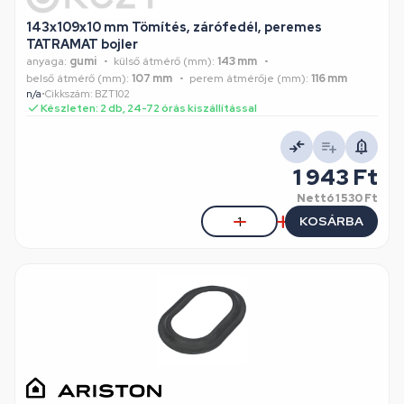
143x109x10 mm Tömítés, zárófedél, peremes
TATRAMAT bojler
anyaga:
gumi
külső átmérő (mm):
143 mm
belső átmérő (mm):
107 mm
perem átmérője (mm):
116 mm
n/a
•
Cikkszám: BZT102
Készleten: 2 db, 24-72 órás kiszállítással
1 943 Ft
Nettó
1 530 Ft
KOSÁRBA