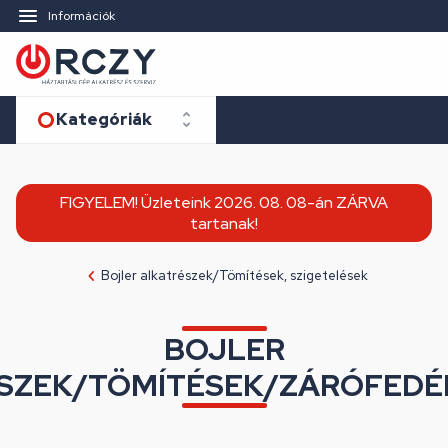
Információk
Kategóriák
FIGYELEM! Üzleteink 2026. 08. 08-án ZÁRVA
tartanak!
Bojler alkatrészek/Tömítések, szigetelések
BOJLER
SZEK/TÖMÍTÉSEK/ZÁRÓFEDÉ