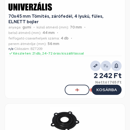
70x45 mm Tömítés, zárófedél, 4 lyukú, füles,
ELNETT bojler
anyaga:
gumi
külső átmérő (mm):
70 mm
belső átmérő (mm):
44 mm
felfogató csavarhelyek száma:
4 db
perem átmérője (mm):
56 mm
n/a
•
Cikkszám: BZT209
Készleten: 21 db, 24-72 órás kiszállítással
2 242 Ft
Nettó
1 765 Ft
KOSÁRBA