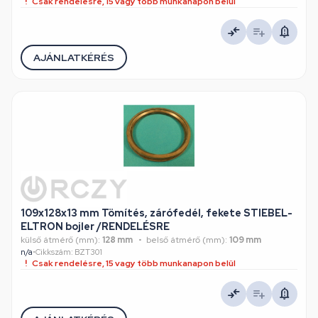
Csak rendelésre, 15 vagy több munkanapon belül
AJÁNLATKÉRÉS
109x128x13 mm Tömítés, zárófedél, fekete STIEBEL-
ELTRON bojler /RENDELÉSRE
külső átmérő (mm):
128 mm
belső átmérő (mm):
109 mm
n/a
•
Cikkszám: BZT301
Csak rendelésre, 15 vagy több munkanapon belül