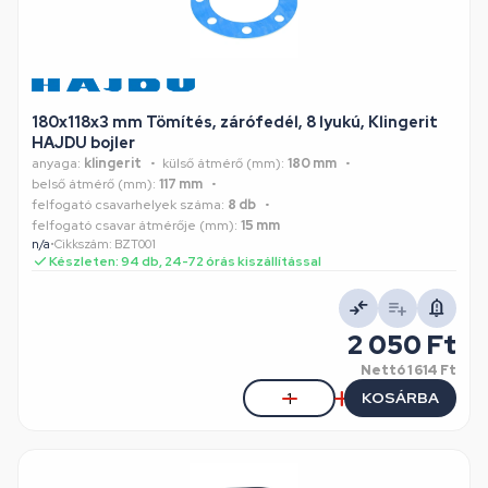
180x118x3 mm Tömítés, zárófedél, 8 lyukú, Klingerit
HAJDU bojler
anyaga:
klingerit
külső átmérő (mm):
180 mm
belső átmérő (mm):
117 mm
felfogató csavarhelyek száma:
8 db
felfogató csavar átmérője (mm):
15 mm
n/a
•
Cikkszám: BZT001
Készleten: 94 db, 24-72 órás kiszállítással
2 050 Ft
Nettó
1 614 Ft
KOSÁRBA