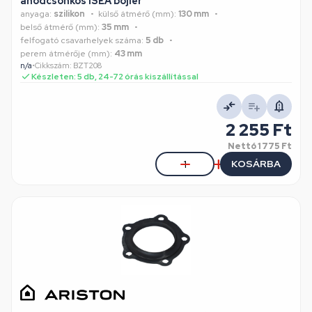
anódcsonkos ISEA bojler
anyaga:
szilikon
külső átmérő (mm):
130 mm
belső átmérő (mm):
35 mm
felfogató csavarhelyek száma:
5 db
perem átmérője (mm):
43 mm
n/a
•
Cikkszám: BZT208
Készleten: 5 db, 24-72 órás kiszállítással
2 255 Ft
Nettó
1 775 Ft
KOSÁRBA