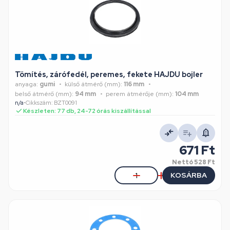
Tömítés, zárófedél, peremes, fekete HAJDU bojler
anyaga:
gumi
külső átmérő (mm):
116 mm
belső átmérő (mm):
94 mm
perem átmérője (mm):
104 mm
n/a
•
Cikkszám: BZT0091
Készleten: 77 db, 24-72 órás kiszállítással
671 Ft
Nettó
528 Ft
KOSÁRBA