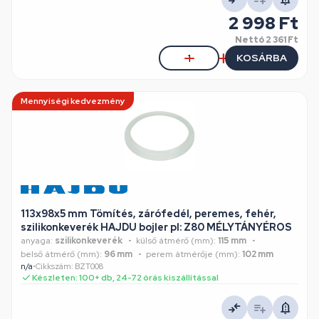
2 998 Ft
Nettó
2 361 Ft
KOSÁRBA
Mennyiségi kedvezmény
113x98x5 mm Tömítés, zárófedél, peremes, fehér,
szilikonkeverék HAJDU bojler pl: Z80 MÉLYTÁNYÉROS
anyaga:
szilikonkeverék
külső átmérő (mm):
115 mm
belső átmérő (mm):
96 mm
perem átmérője (mm):
102 mm
n/a
•
Cikkszám: BZT008
Készleten: 100+ db, 24-72 órás kiszállítással