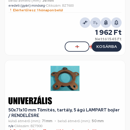
belső átmérő (mm):
36 mm
eredeti (gyári) minőség
•
Cikkszám: BZT600
Elérhető lesz: 1 hónapon belül
1 962 Ft
Nettó
1 545 Ft
KOSÁRBA
50x71x10 mm Tömítés, tartály, 5 ágú LAMPART bojler
/ RENDELÉSRE
külső átmérő (mm):
71 mm
belső átmérő (mm):
50 mm
n/a
•
Cikkszám: BZT900