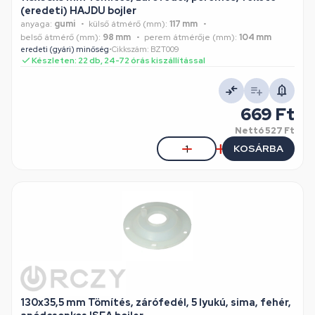
(eredeti) HAJDU bojler
anyaga:
gumi
külső átmérő (mm):
117 mm
belső átmérő (mm):
98 mm
perem átmérője (mm):
104 mm
eredeti (gyári) minőség
•
Cikkszám: BZT009
Készleten: 22 db, 24-72 órás kiszállítással
669 Ft
Nettó
527 Ft
KOSÁRBA
130x35,5 mm Tömítés, zárófedél, 5 lyukú, sima, fehér,