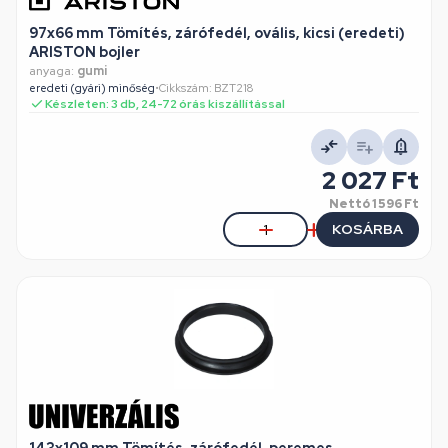
97x66 mm Tömítés, zárófedél, ovális, kicsi (eredeti)
ARISTON bojler
anyaga:
gumi
eredeti (gyári) minőség
•
Cikkszám: BZT218
Készleten: 3 db, 24-72 órás kiszállítással
2 027 Ft
Nettó
1 596 Ft
KOSÁRBA