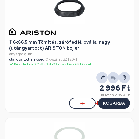
116x86,5 mm Tömítés, zárófedél, ovális, nagy
(utángyártott) ARISTON bojler
anyaga:
gumi
utángyártott minőség
•
Cikkszám: BZT2071
Készleten: 27 db, 24-72 órás kiszállítással
2 996 Ft
Nettó
2 359 Ft
KOSÁRBA