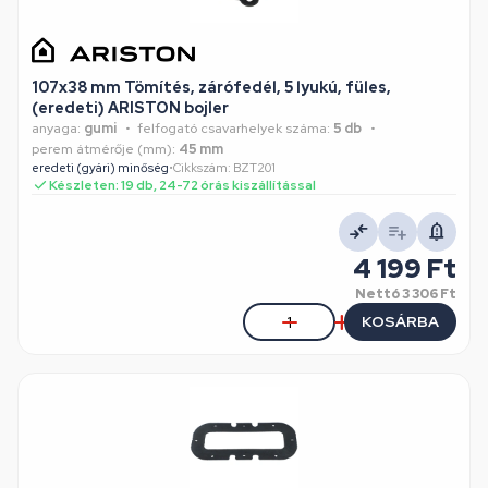
107x38 mm Tömítés, zárófedél, 5 lyukú, füles,
(eredeti) ARISTON bojler
anyaga:
gumi
felfogató csavarhelyek száma:
5 db
perem átmérője (mm):
45 mm
eredeti (gyári) minőség
•
Cikkszám: BZT201
Készleten: 19 db, 24-72 órás kiszállítással
4 199 Ft
Nettó
3 306 Ft
KOSÁRBA