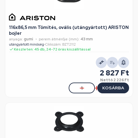
116x86,5 mm Tömítés, ovális (utángyártott) ARISTON
bojler
anyaga:
gumi
perem átmérője (mm):
43 mm
utángyártott minőség
•
Cikkszám: BZT2112
Készleten: 45 db, 24-72 órás kiszállítással
2 827 Ft
Nettó
2 226 Ft
KOSÁRBA