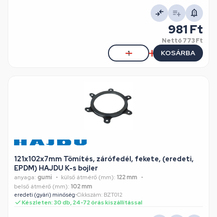
981 Ft
Nettó
773 Ft
KOSÁRBA
121x102x7mm Tömítés, zárófedél, fekete, (eredeti,
EPDM) HAJDU K-s bojler
anyaga:
gumi
külső átmérő (mm):
122 mm
belső átmérő (mm):
102 mm
eredeti (gyári) minőség
•
Cikkszám: BZT012
Készleten: 30 db, 24-72 órás kiszállítással