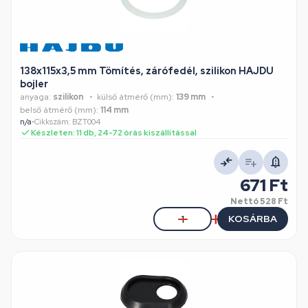
138x115x3,5 mm Tömítés, zárófedél, szilikon HAJDU
bojler
anyaga:
szilikon
külső átmérő (mm):
139 mm
belső átmérő (mm):
114 mm
n/a
•
Cikkszám: BZT004
Készleten: 11 db, 24-72 órás kiszállítással
671 Ft
Nettó
528 Ft
KOSÁRBA