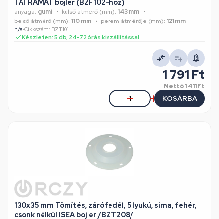
TATRAMAT bojler (BZF102-höz)
anyaga:
gumi
külső átmérő (mm):
143 mm
belső átmérő (mm):
110 mm
perem átmérője (mm):
121 mm
n/a
•
Cikkszám: BZT101
Készleten: 5 db, 24-72 órás kiszállítással
1 791 Ft
Nettó
1 411 Ft
KOSÁRBA
130x35 mm Tömítés, zárófedél, 5 lyukú, sima, fehér,
csonk nélkül ISEA bojler /BZT208/