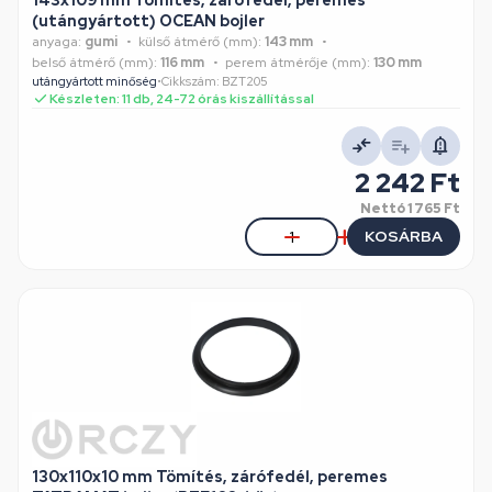
143x109 mm Tömítés, zárófedél, peremes
(utángyártott) OCEAN bojler
anyaga:
gumi
külső átmérő (mm):
143 mm
belső átmérő (mm):
116 mm
perem átmérője (mm):
130 mm
utángyártott minőség
•
Cikkszám: BZT205
Készleten: 11 db, 24-72 órás kiszállítással
2 242 Ft
Nettó
1 765 Ft
KOSÁRBA
130x110x10 mm Tömítés, zárófedél, peremes