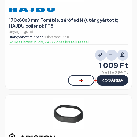
170x80x3 mm Tömítés, zárófedél (utángyártott)
HAJDU bojler pl: FT5
anyaga:
gumi
utángyártott minőség
•
Cikkszám: BZT011
Készleten: 19 db, 24-72 órás kiszállítással
1 009 Ft
Nettó
794 Ft
KOSÁRBA