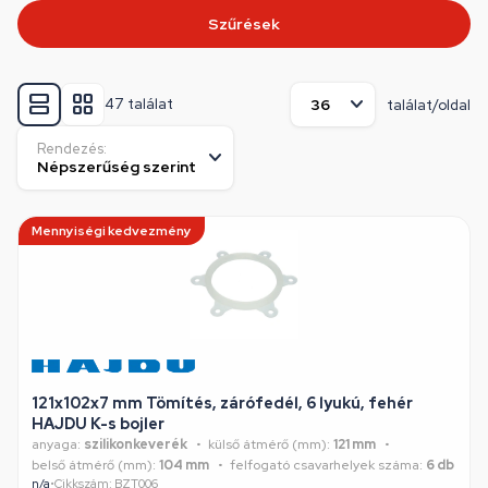
Szűrések
47 találat
találat/oldal
Rendezés:
Mennyiségi kedvezmény
121x102x7 mm Tömítés, zárófedél, 6 lyukú, fehér
HAJDU K-s bojler
anyaga:
szilikonkeverék
külső átmérő (mm):
121 mm
belső átmérő (mm):
104 mm
felfogató csavarhelyek száma:
6 db
n/a
•
Cikkszám: BZT006