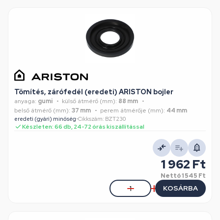
Tömítés, zárófedél (eredeti) ARISTON bojler
anyaga:
gumi
külső átmérő (mm):
88 mm
belső átmérő (mm):
37 mm
perem átmérője (mm):
44 mm
eredeti (gyári) minőség
•
Cikkszám: BZT230
Készleten: 66 db, 24-72 órás kiszállítással
1 962 Ft
Nettó
1 545 Ft
KOSÁRBA