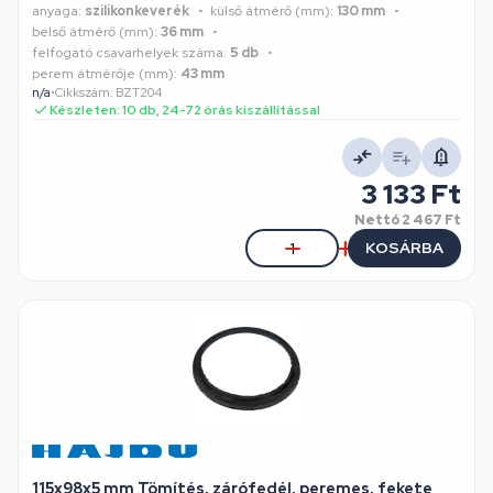
anyaga:
szilikonkeverék
külső átmérő (mm):
130 mm
belső átmérő (mm):
36 mm
felfogató csavarhelyek száma:
5 db
perem átmérője (mm):
43 mm
n/a
•
Cikkszám: BZT204
Készleten: 10 db, 24-72 órás kiszállítással
3 133 Ft
Nettó
2 467 Ft
KOSÁRBA
115x98x5 mm Tömítés, zárófedél, peremes, fekete