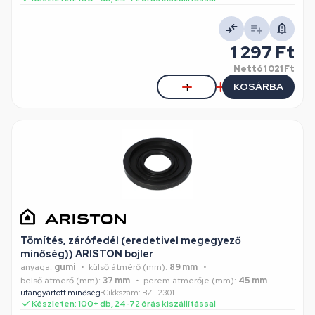
1 297 Ft
Nettó
1 021 Ft
KOSÁRBA
Tömítés, zárófedél (eredetivel megegyező
minőség)) ARISTON bojler
anyaga:
gumi
külső átmérő (mm):
89 mm
belső átmérő (mm):
37 mm
perem átmérője (mm):
45 mm
utángyártott minőség
•
Cikkszám: BZT2301
Készleten: 100+ db, 24-72 órás kiszállítással