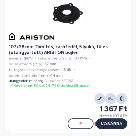
107x38 mm Tömítés, zárófedél, 5 lyukú, füles
(utángyártott) ARISTON bojler
anyaga:
gumi
külső átmérő (mm):
107 mm
belső átmérő (mm):
37 mm
felfogató csavarhelyek száma:
5 db
perem átmérője (mm):
44 mm
utángyártott minőség
•
Cikkszám: BZT2011
Készleten: 50 db, 24-72 órás kiszállítással
1 367 Ft
Nettó
1 076 Ft
KOSÁRBA