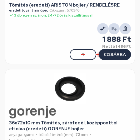
Tömítés (eredeti) ARISTON bojler / RENDELÉSRE
eredeti (gyári) minőség
•
Cikkszám: 570340
3 db ezen az áron, 24-72 órás kiszállítással
1 888 Ft
Nettó
1 486 Ft
KOSÁRBA
36x72x10 mm Tömítés, zárófedél, középponttól
eltolva (eredeti) GORENJE bojler
anyaga:
gumi
külső átmérő (mm):
72 mm