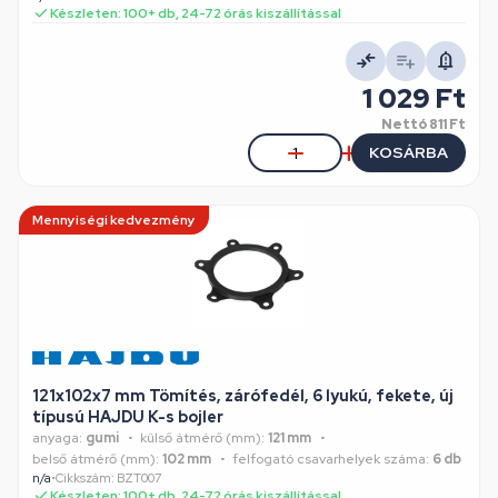
Készleten: 100+ db, 24-72 órás kiszállítással
1 029 Ft
Nettó
811 Ft
KOSÁRBA
Mennyiségi kedvezmény
121x102x7 mm Tömítés, zárófedél, 6 lyukú, fekete, új
típusú HAJDU K-s bojler
anyaga:
gumi
külső átmérő (mm):
121 mm
belső átmérő (mm):
102 mm
felfogató csavarhelyek száma:
6 db
n/a
•
Cikkszám: BZT007
Készleten: 100+ db, 24-72 órás kiszállítással