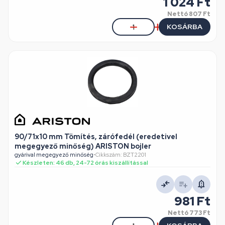
1 024 Ft
Nettó
807 Ft
KOSÁRBA
90/71x10 mm Tömítés, zárófedél (eredetivel
megegyező minőség) ARISTON bojler
gyárival megegyező minőség
•
Cikkszám: BZT2201
Készleten: 46 db, 24-72 órás kiszállítással
981 Ft
Nettó
773 Ft