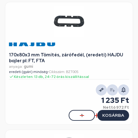
170x80x3 mm Tömítés, zárófedél, (eredeti) HAJDU
bojler pl: FT, FTA
anyaga:
gumi
eredeti (gyári) minőség
•
Cikkszám: BZT005
Készleten: 13 db, 24-72 órás kiszállítással
1 235 Ft
Nettó
972 Ft
KOSÁRBA