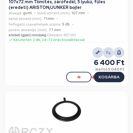
107x72 mm Tömítés, zárófedél, 5 lyukú, füles
(eredeti) ARISTON/JUNKER bojler
anyaga:
gumi
külső átmérő (mm):
107 mm
belső átmérő (mm):
71 mm
felfogató csavarhelyek száma:
5 db
perem átmérője (mm):
77 mm
eredeti (gyári) minőség
•
Cikkszám: BZT203
Készleten: 2 db, 24-72 órás kiszállítással
6 400 Ft
Nettó
5 040 Ft
KOSÁRBA