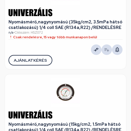
Nyomásmérő,nagynyomású (35kg/cm2, 3.5mPa hátsó
csatlakozású) 1/4 coll SAE (R134a,R22) /RENDELÉSRE
n/a
•
Cikkszám: HSZ072
Csak rendelésre, 15 vagy több munkanapon belül
AJÁNLATKÉRÉS
Nyomásmérő,nagynyomású (15kg/cm2, 1.5mPa hátsó
csatlakozású) 1/4 coll SAE (R134a,R22) /RENDELÉSRE