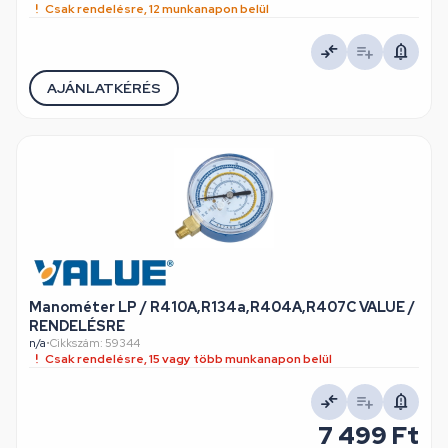
Csak rendelésre, 12 munkanapon belül
AJÁNLATKÉRÉS
Manométer LP / R410A,R134a,R404A,R407C VALUE /
RENDELÉSRE
n/a
•
Cikkszám: 59344
Csak rendelésre, 15 vagy több munkanapon belül
7 499 Ft