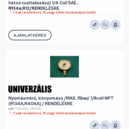
hátsó csatlakozású) 1/4 Coll SAE
R134a,R12/RENDELÉSRE
n/a
•
Cikkszám: HSZ062
Csak rendelésre, 15 vagy több munkanapon belül
AJÁNLATKÉRÉS
Nyomásmérő, kisnyomású /MAX.:15bar/ 1/8coll NPT
(R134A,R404A) / RENDELÉSRE
n/a
•
Cikkszám: HSZ061
Csak rendelésre, 15 vagy több munkanapon belül