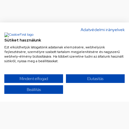
Adatvédelmi irányelvek
Sütiket használunk
Ezt elküldhetjük látogatóink adatainak elemzésére, webhelyünk
fejlesztésére, személyre szabott tartalom megjelenítésére és nagyszerű
webhely-élmény biztosítására. Ha többet szeretne tudni az általunk használt
sütikről, nyissa meg a beállításokat.
Ne maradj le a legjobb
Mindent elfogad
Elutasítás
ajánlatokról!
Beállítás
Iratkozz fel hírlevelünkre a különleges
ajánlatainkért!
Az Általános Szerződési Feltételek és az