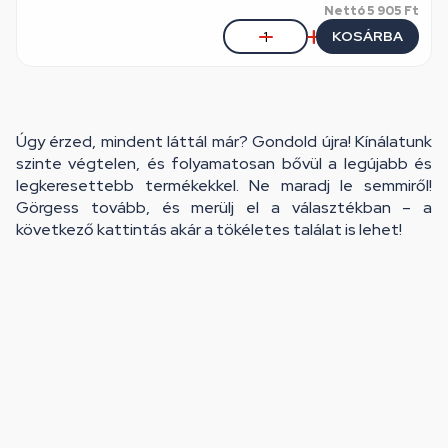
Nettó
5 905 Ft
KOSÁRBA
Úgy érzed, mindent láttál már? Gondold újra! Kínálatunk
szinte végtelen, és folyamatosan bővül a legújabb és
legkeresettebb termékekkel. Ne maradj le semmiről!
Görgess tovább, és merülj el a választékban – a
következő kattintás akár a tökéletes találat is lehet!