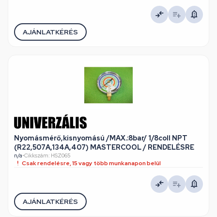
AJÁNLATKÉRÉS
Nyomásmérő,kisnyomású /MAX.:8bar/ 1/8coll NPT
(R22,507A,134A,407) MASTERCOOL / RENDELÉSRE
n/a
•
Cikkszám: HSZ065
Csak rendelésre, 15 vagy több munkanapon belül
AJÁNLATKÉRÉS