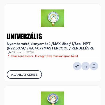
Nyomásmérő,kisnyomású /MAX.:8bar/ 1/8coll NPT
(R22,507A,134A,407) MASTERCOOL / RENDELÉSRE
n/a
•
Cikkszám: HSZ064
Csak rendelésre, 15 vagy több munkanapon belül
AJÁNLATKÉRÉS