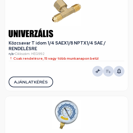
Közcsavar T idom 1/4 SAEX1/8 NPTX1/4 SAE /
RENDELÉSRE
n/a
•
Cikkszám: HEG992
Csak rendelésre, 15 vagy több munkanapon belül
AJÁNLATKÉRÉS