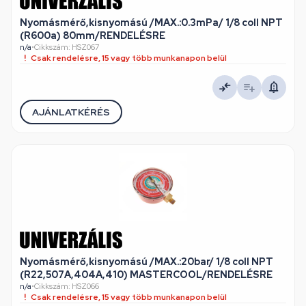
Nyomásmérő,kisnyomású /MAX.:0.3mPa/ 1/8 coll NPT
(R600a) 80mm/RENDELÉSRE
n/a
•
Cikkszám: HSZ067
Csak rendelésre, 15 vagy több munkanapon belül
AJÁNLATKÉRÉS
Nyomásmérő,kisnyomású /MAX.:20bar/ 1/8 coll NPT
(R22,507A,404A,410) MASTERCOOL/RENDELÉSRE
n/a
•
Cikkszám: HSZ066
Csak rendelésre, 15 vagy több munkanapon belül