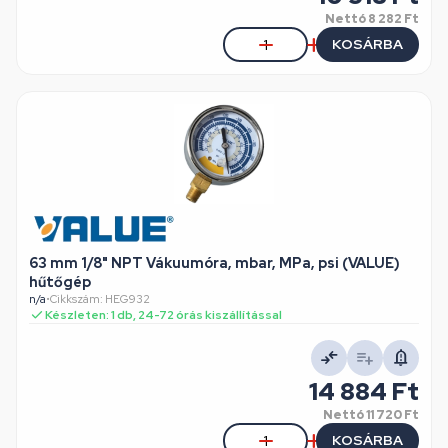
Nettó
8 282 Ft
KOSÁRBA
63 mm 1/8" NPT Vákuumóra, mbar, MPa, psi (VALUE)
hűtőgép
n/a
•
Cikkszám: HEG932
Készleten: 1 db, 24-72 órás kiszállítással
14 884 Ft
Nettó
11 720 Ft
KOSÁRBA