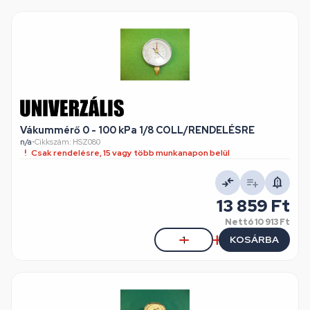
Vákummérő 0 - 100 kPa 1/8 COLL/RENDELÉSRE
n/a
•
Cikkszám: HSZ080
Csak rendelésre, 15 vagy több munkanapon belül
13 859 Ft
Nettó
10 913 Ft
KOSÁRBA