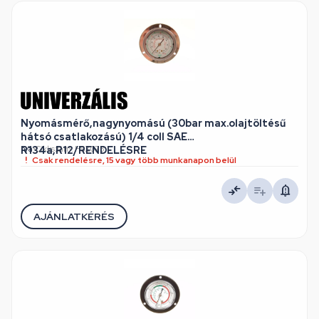
Nyomásmérő,nagynyomású (30bar max.olajtöltésű
hátsó csatlakozású) 1/4 coll SAE
R134a,R12/RENDELÉSRE
n/a
•
Cikkszám: HSZ073
Csak rendelésre, 15 vagy több munkanapon belül
AJÁNLATKÉRÉS