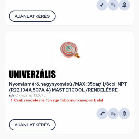
AJÁNLATKÉRÉS
Nyomásmérő,nagynyomású /MAX.:35bar/ 1/8coll NPT
(R22,134A,507A,4) MASTERCOOL /RENDELÉSRE
n/a
•
Cikkszám: HSZ075
Csak rendelésre, 15 vagy több munkanapon belül
AJÁNLATKÉRÉS