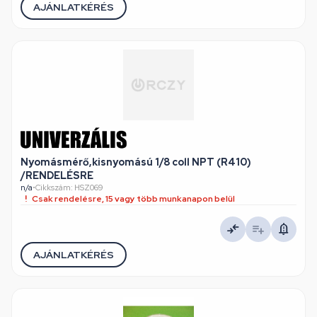
AJÁNLATKÉRÉS
Nyomásmérő,kisnyomású 1/8 coll NPT (R410)
/RENDELÉSRE
n/a
•
Cikkszám: HSZ069
Csak rendelésre, 15 vagy több munkanapon belül
AJÁNLATKÉRÉS