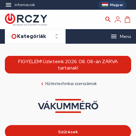
Magyar
Információk
Kategóriák
Menü
FIGYELEM! Üzleteink 2026. 08. 08-án ZÁRVA
tartanak!
Hűtéstechnikai szerszámok
VÁKUMMÉRŐ
Szűrések