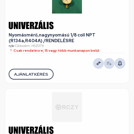
Nyomásmérő,nagynyomású 1/8 coll NPT
(R134a,R404A) /RENDELÉSRE
n/a
•
Cikkszám: HSZ079
Csak rendelésre, 15 vagy több munkanapon belül
AJÁNLATKÉRÉS