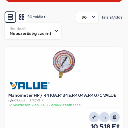
30 találat
találat/oldal
Rendezés:
Manométer HP / R410A,R134a,R404A,R407C VALUE
n/a
•
Cikkszám: HSZMHP
Készleten: 2 db, 24-72 órás kiszállítással
10 518 Ft