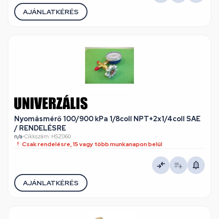
AJÁNLATKÉRÉS
Nyomásmérő 100/900 kPa 1/8coll NPT+2x1/4coll SAE
/ RENDELÉSRE
n/a
•
Cikkszám: HSZ060
Csak rendelésre, 15 vagy több munkanapon belül
AJÁNLATKÉRÉS