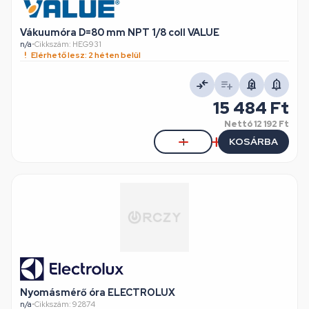
Vákuumóra D=80 mm NPT 1/8 coll VALUE
n/a
•
Cikkszám: HEG931
Elérhető lesz: 2 héten belül
15 484 Ft
Nettó
12 192 Ft
KOSÁRBA
Nyomásmérő óra ELECTROLUX
n/a
•
Cikkszám: 92874