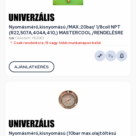
Nyomásmérő,kisnyomású /MAX.:20bar/ 1/8coll NPT
(R22,507A,404A,410,) MASTERCOOL /RENDELÉSRE
n/a
•
Cikkszám: HSZ063
Csak rendelésre, 15 vagy több munkanapon belül
AJÁNLATKÉRÉS
Nyomásmérő,kisnyomású (10bar max.olajtöltésű