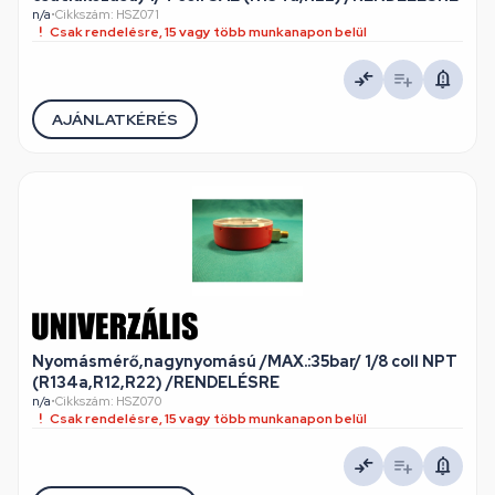
n/a
•
Cikkszám: HSZ071
Csak rendelésre, 15 vagy több munkanapon belül
AJÁNLATKÉRÉS
Nyomásmérő,nagynyomású /MAX.:35bar/ 1/8 coll NPT
(R134a,R12,R22) /RENDELÉSRE
n/a
•
Cikkszám: HSZ070
Csak rendelésre, 15 vagy több munkanapon belül