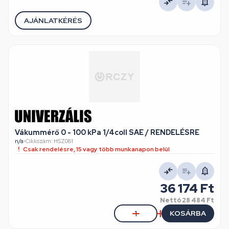
AJÁNLATKÉRÉS
Vákummérő 0 - 100 kPa 1/4coll SAE / RENDELÉSRE
n/a
•
Cikkszám: HSZ081
Csak rendelésre, 15 vagy több munkanapon belül
36 174 Ft
Nettó
28 484 Ft
KOSÁRBA