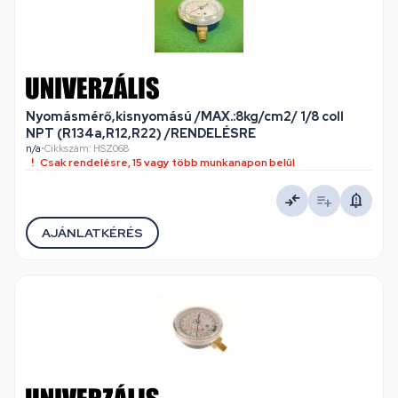
Nyomásmérő,kisnyomású /MAX.:8kg/cm2/ 1/8 coll
NPT (R134a,R12,R22) /RENDELÉSRE
n/a
•
Cikkszám: HSZ068
Csak rendelésre, 15 vagy több munkanapon belül
AJÁNLATKÉRÉS