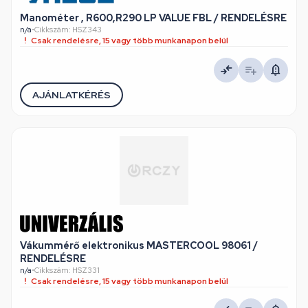
Manométer , R600,R290 LP VALUE FBL / RENDELÉSRE
n/a
•
Cikkszám: HSZ343
Csak rendelésre, 15 vagy több munkanapon belül
AJÁNLATKÉRÉS
Vákummérő elektronikus MASTERCOOL 98061 /
RENDELÉSRE
n/a
•
Cikkszám: HSZ331
Csak rendelésre, 15 vagy több munkanapon belül