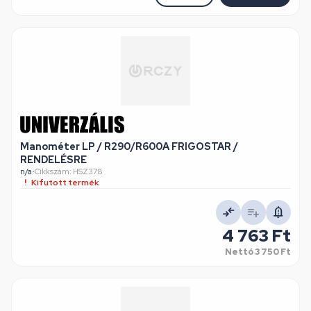
Manométer LP / R290/R600A FRIGOSTAR /
RENDELÉSRE
n/a
•
Cikkszám: HSZ378
Kifutott termék
4 763 Ft
Nettó
3 750 Ft