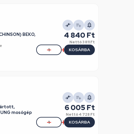
4 840 Ft
UTCHINSON) BEKO,
Nettó
3 811 Ft
e
KOSÁRBA
6 005 Ft
ártott,
SUNG mosógép
Nettó
4 728 Ft
KOSÁRBA