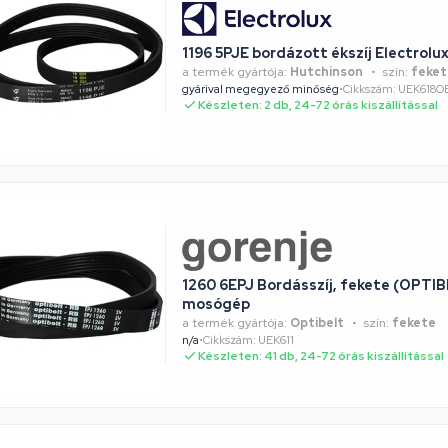
1196 5PJE bordázott ékszíj Electrol
a termék gyártója:
Hutchinson
szín:
feket
gyárival megegyező minőség
•
Cikkszám: UEK618
Készleten: 2 db, 24-72 órás kiszállítással
1260 6EPJ Bordásszíj, fekete (OPT
mosógép
a termék gyártója:
Optibelt
szín:
fekete
n/a
•
Cikkszám: UEK611
Készleten: 41 db, 24-72 órás kiszállítással