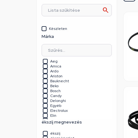
Készleten
Márka
Aeg
Amica
Ardo
Ariston
Bauknecht
Beko
Bosch
Candy
Delonghi
Egyéb
Electrolux
Elin
Fagor
ékszíj megnevezés
Gaba
Gorenje / Mora
ékszíj
Haier