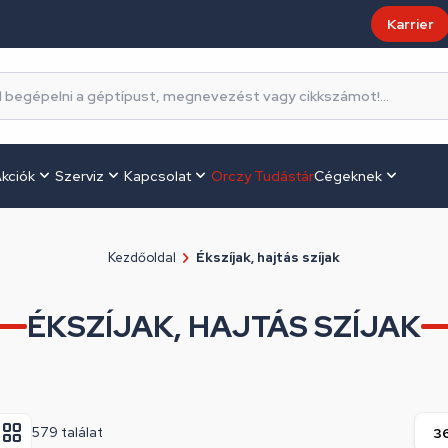
Karrier
kciók
Szerviz
Kapcsolat
Orczy Tudástár
Cégeknek
Kezdőoldal
Ékszíjak, hajtás szíjak
ÉKSZÍJAK, HAJTÁS SZÍJAK
579 találat