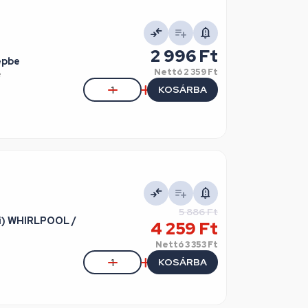
2 996 Ft
épbe
Nettó
2 359 Ft
e
KOSÁRBA
5 886 Ft
ti) WHIRLPOOL /
4 259 Ft
Nettó
3 353 Ft
KOSÁRBA