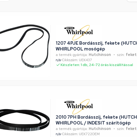
1207 4PJE Bordásszíj, fekete (HUT
WHIRLPOOL mosógép
a termék gyártója:
Hutchinson
szín:
feket
n/a
•
Cikkszám: UEK437
Készleten: 1 db, 24-72 órás kiszállítással
2010 7PH Bordásszíj, fekete (HUTC
WHIRLPOOL / INDESIT szárítógép
a termék gyártója:
Hutchinson
szín:
feket
n/a
•
Cikkszám: UEK722OEM