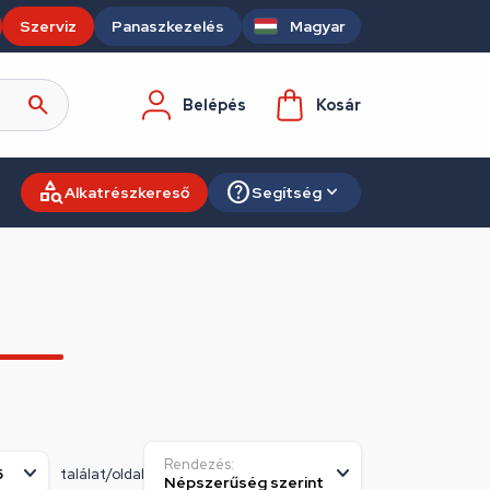
Szerviz
Panaszkezelés
Magyar
Belépés
Kosár
Alkatrészkereső
Segítség
Rendezés:
találat/oldal