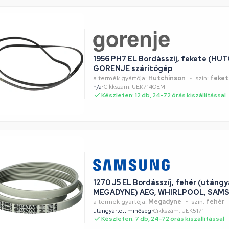
1956 PH7 EL Bordásszíj, fekete (H
GORENJE szárítógép
a termék gyártója:
Hutchinson
szín:
feket
n/a
•
Cikkszám: UEK714OEM
Készleten: 12 db, 24-72 órás kiszállítással
1270 J5 EL Bordásszíj, fehér (utángy
MEGADYNE) AEG, WHIRLPOOL, SAM
a termék gyártója:
Megadyne
szín:
fehér
utángyártott minőség
•
Cikkszám: UEK5171
Készleten: 7 db, 24-72 órás kiszállítással