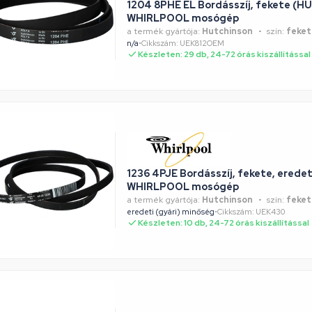
1204 8PHE EL Bordásszíj, fekete (
WHIRLPOOL mosógép
a termék gyártója:
Hutchinson
szín:
feket
n/a
•
Cikkszám: UEK812OEM
Készleten: 29 db, 24-72 órás kiszállítással
1236 4PJE Bordásszíj, fekete, ered
WHIRLPOOL mosógép
a termék gyártója:
Hutchinson
szín:
feket
eredeti (gyári) minőség
•
Cikkszám: UEK430
Készleten: 10 db, 24-72 órás kiszállítással