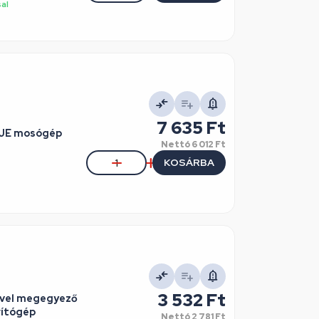
sal
7 635 Ft
NJE mosógép
Nettó
6 012 Ft
KOSÁRBA
3 532 Ft
tivel megegyező
ítógép
Nettó
2 781 Ft