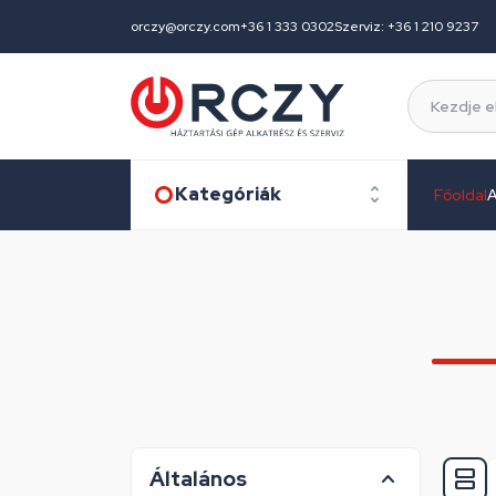
orczy@orczy.com
+36 1 333 0302
Szerviz: +36 1 210 9237
Kategóriák
Főoldal
A
Általános