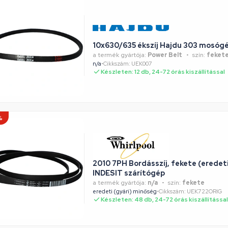
10x630/635 ékszíj Hajdu 303 mosóg
a termék gyártója:
Power Belt
szín:
feket
n/a
•
Cikkszám: UEK007
Készleten: 12 db, 24-72 órás kiszállítással
%
2010 7PH Bordásszíj, fekete (erede
INDESIT szárítógép
a termék gyártója:
n/a
szín:
fekete
eredeti (gyári) minőség
•
Cikkszám: UEK722ORIG
Készleten: 48 db, 24-72 órás kiszállítással