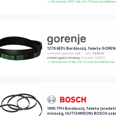
Készleten: 100+ db, 24-72 órás kiszállítás
1278 6EPJ Bordásszíj, fekete GORE
a termék gyártója:
n/a
szín:
fekete
eredeti (gyári) minőség
•
Cikkszám: UEK613
Készleten: 21 db, 24-72 órás kiszállítással
1995 7PH Bordásszíj, fekete (erede
minőség, HUTCHINSON) BOSCH szár