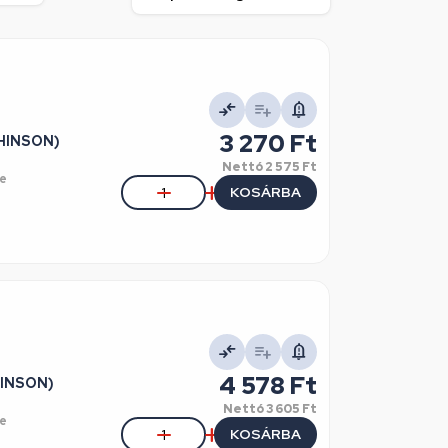
3 270 Ft
CHINSON)
Nettó
2 575 Ft
e
KOSÁRBA
4 578 Ft
HINSON)
Nettó
3 605 Ft
e
KOSÁRBA