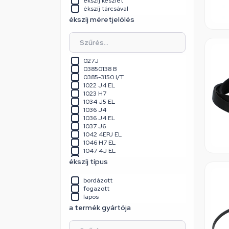
ékszíj készlet
Hajdu
ékszíj tárcsával
Hausmeister
ékszíj méretjelölés
Heinner
Hoover
Hotpoint
Lg
Megadyne
Miele
027J
Orion
03850138 B
Panasonic
0385-3150 I/T
Philips
1022 J4 EL
Samsung
1023 H7
Siemens
1034 J5 EL
Starlight
1036 J4
Tesla
1036 J4 EL
többféle márkához
1037 J6
Ufesa
1042 4EPJ EL
Univerzális
1046 H7 EL
Vestel
1047 4J EL
Vinchi
1047 J4 EL
ékszíj típus
Whirlpool
1049 J4 EL
Whirlpool / Indesit
1051 8 EL
bordázott
Zanussi
1054 J4 EL
fogazott
Zelmer
1061 H9 EL
lapos
1061 J3 EL
a termék gyártója
1067 H7
1067 H8
1076 J4