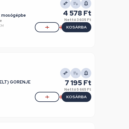
4 578 Ft
ux mosógépbe
Nettó
3 605 Ft
e
OEM
KOSÁRBA
7 195 Ft
IBELT) GORENJE
Nettó
5 665 Ft
KOSÁRBA