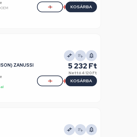
e
KOSÁRBA
99OEM
5 232 Ft
INSON) ZANUSSI
Nettó
4 120 Ft
e
KOSÁRBA
sal