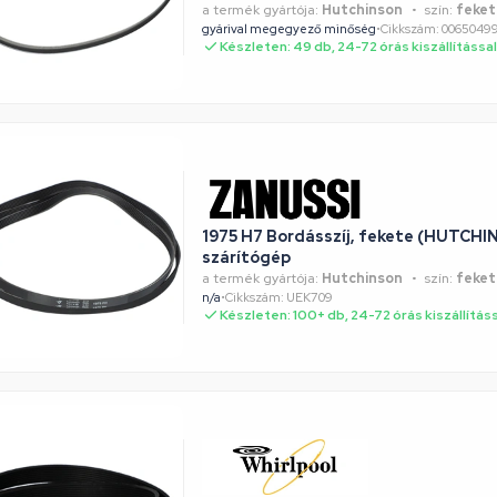
a termék gyártója:
Hutchinson
szín:
feket
gyárival megegyező minőség
•
Cikkszám: 006504
Készleten: 49 db, 24-72 órás kiszállítással
1975 H7 Bordásszíj, fekete (HUTCH
szárítógép
a termék gyártója:
Hutchinson
szín:
feket
n/a
•
Cikkszám: UEK709
Készleten: 100+ db, 24-72 órás kiszállítás