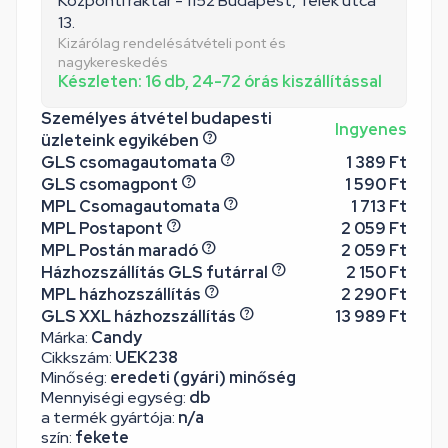
Központi raktár - 1152 Budapest, Telek utca
13.
Kizárólag rendelésátvételi pont és
nagykereskedés
Készleten: 16 db, 24-72 órás kiszállítással
Személyes átvétel budapesti
Ingyenes
üzleteink egyikében
GLS csomagautomata
1 389 Ft
GLS csomagpont
1 590 Ft
MPL Csomagautomata
1 713 Ft
MPL Postapont
2 059 Ft
MPL Postán maradó
2 059 Ft
Házhozszállítás GLS futárral
2 150 Ft
MPL házhozszállítás
2 290 Ft
GLS XXL házhozszállítás
13 989 Ft
Márka:
Candy
Cikkszám:
UEK238
Minőség:
eredeti (gyári) minőség
Mennyiségi egység:
db
a termék gyártója:
n/a
szín:
fekete