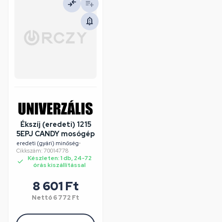
Ékszíj (eredeti) 1215
5EPJ CANDY mosógép
eredeti (gyári) minőség
•
Cikkszám: 70014778
Készleten: 1 db, 24-72
órás kiszállítással
8 601 Ft
Nettó
6 772 Ft