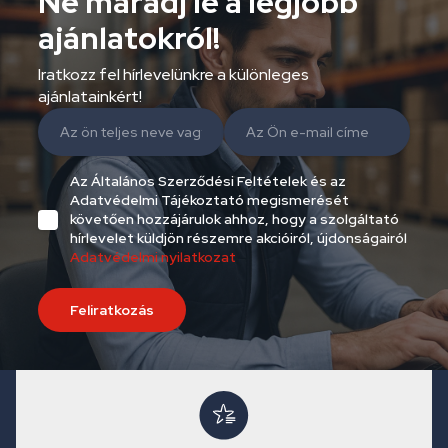
Ne maradj le a legjobb
ajánlatokról!
Iratkozz fel hírlevelünkre a különleges
ajánlatainkért!
Az Általános Szerződési Feltételek és az
Adatvédelmi Tájékoztató megismerését
követően hozzájárulok ahhoz, hogy a szolgáltató
hírlevelet küldjön részemre akcióiról, újdonságairól
Adatvédelmi nyilatkozat
Feliratkozás