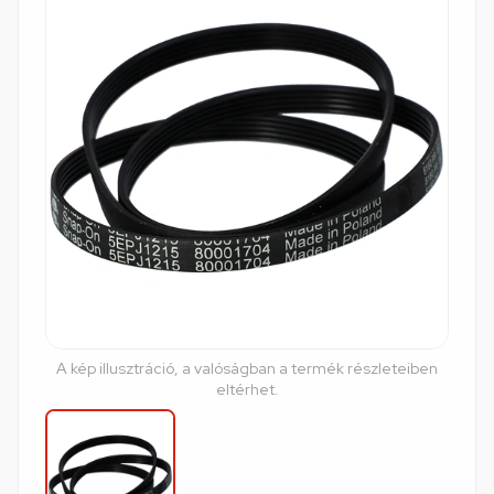
A kép illusztráció, a valóságban a termék részleteiben
eltérhet.