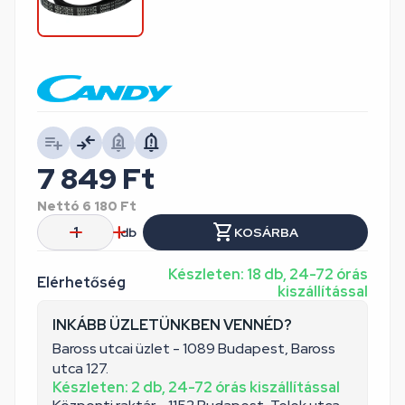
7 849
Ft
Nettó
6 180
Ft
db
KOSÁRBA
Készleten: 18 db, 24-72 órás
Elérhetőség
kiszállítással
INKÁBB ÜZLETÜNKBEN VENNÉD?
Baross utcai üzlet - 1089 Budapest, Baross
utca 127.
Készleten: 2 db, 24-72 órás kiszállítással