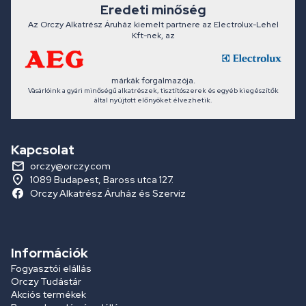
Eredeti minőség
Az Orczy Alkatrész Áruház kiemelt partnere az Electrolux-Lehel
Kft-nek, az
márkák forgalmazója.
Vásárlóink a gyári minőségű alkatrészek, tisztítószerek és egyéb kiegészítők
által nyújtott előnyöket élvezhetik.
Kapcsolat
orczy@orczy.com
1089 Budapest, Baross utca 127.
Orczy Alkatrész Áruház és Szerviz
Információk
Fogyasztói elállás
Orczy Tudástár
Akciós termékek