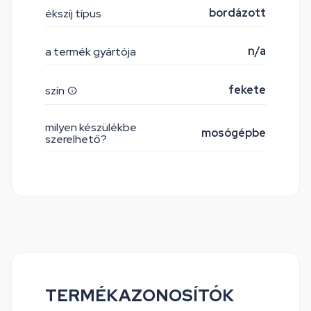
bordázott
ékszíj típus
n/a
a termék gyártója
fekete
szín
milyen készülékbe
mosógépbe
szerelhető?
TERMÉKAZONOSÍTÓK