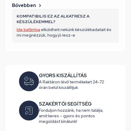
Bővebben
KOMPATIBILIS EZ AZ ALKATRÉSZ A
KÉSZÜLÉKEMMEL?
Ide kattintva
elküldheti nekünk készülékadatait és
mi megnézzük, hogy jó lesz-e.
GYORS KISZÁLLÍTÁS
A Raktáron lévő termékeket 24-72
órán belül kiszállítjuk
SZAKÉRTŐI SEGÍTSÉG
Forduljon hozzánk, ha nem találja,
amit keres – gyors és pontos
megoldást kínálunk!