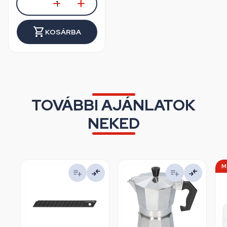
KOSÁRBA
TOVÁBBI AJÁNLATOK
NEKED
M