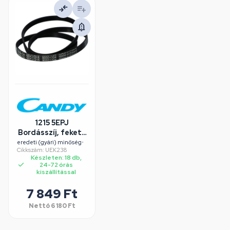
1215 5EPJ
Bordásszíj, fekete
(eredeti) CANDY
eredeti (gyári) minőség
•
Cikkszám: UEK238
mosógép
Készleten: 18 db,
24-72 órás
kiszállítással
7 849 Ft
Nettó
6 180 Ft