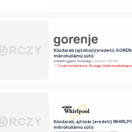
Közdarab (ajtóhoz)(eredeti) GOR
mikrohullámú sütő
eredeti (gyári) minőség
•
Cikkszám: 99384
Csak rendelésre, 15 vagy több munkanapon
Közdarab, ajtózár (eredeti) WHIRLP
mikrohullámú sütő