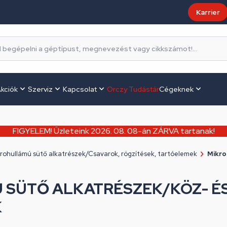
Karrier
kciók
Szerviz
Kapcsolat
Orczy Tudástár
Cégeknek
FIGYELEM! Üzleteink 2026. 08. 08-án ZÁRVA tartanak!
rohullámú sütő alkatrészek/Csavarok, rögzítések, tartóelemek
Mikro
SÜTŐ ALKATRÉSZEK/KÖZ- É
K