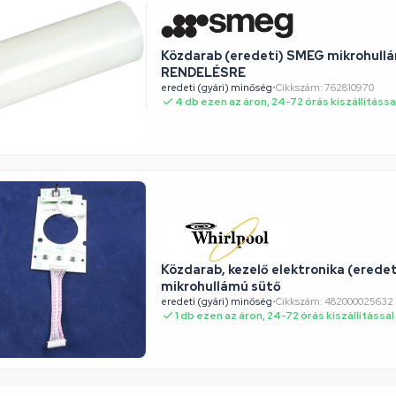
Közdarab (eredeti) SMEG mikrohullá
RENDELÉSRE
eredeti (gyári) minőség
•
Cikkszám: 762810970
4 db ezen az áron, 24-72 órás kiszállítássa
Közdarab, kezelő elektronika (ered
mikrohullámú sütő
eredeti (gyári) minőség
•
Cikkszám: 482000025632
1 db ezen az áron, 24-72 órás kiszállítással