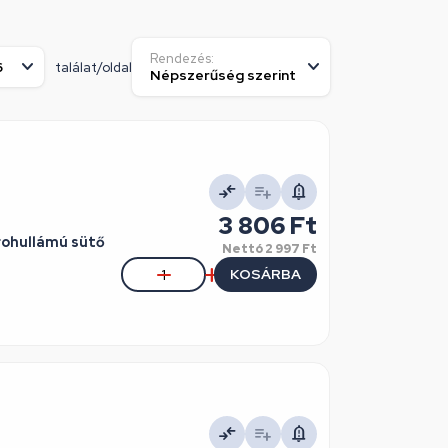
Rendezés:
találat/oldal
3 806 Ft
rohullámú sütő
Nettó
2 997 Ft
KOSÁRBA