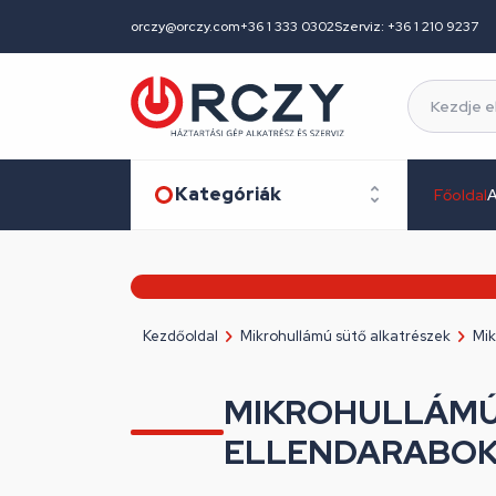
orczy@orczy.com
+36 1 333 0302
Szerviz: +36 1 210 9237
Kategóriák
Főoldal
A
Kezdőoldal
Mikrohullámú sütő alkatrészek
Mik
MIKROHULLÁMÚ 
ELLENDARABO