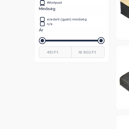
Whirlpool
Whirlpool / Indesit
Minőség
eredeti (gyári) minőség
n/a
Ár