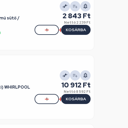
2 843 Ft
mú sütő /
Nettó
2 239 Ft
KOSÁRBA
l
10 912 Ft
eti) WHIRLPOOL
Nettó
8 592 Ft
KOSÁRBA