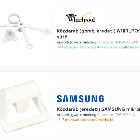
Közdarab (gomb, eredeti) WHIRLPO
sütő
eredeti (gyári) minőség
•
Cikkszám: 481240478688
1 db ezen az áron, 24-72 órás kiszállítással
Közdarab (eredeti) SAMSUNG mikro
eredeti (gyári) minőség
•
Cikkszám: DE6100744A
7 munkanapon belül várható