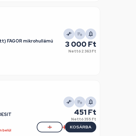
zött) FAGOR mikrohullámú
3 000 Ft
Nettó
2 363 Ft
451 Ft
DESIT
Nettó
355 Ft
KOSÁRBA
 belül