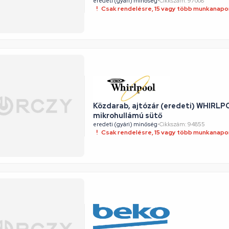
eredeti (gyári) minőség
•
Cikkszám: 97008
Csak rendelésre, 15 vagy több munkanapon
Közdarab, ajtózár (eredeti) WHIRL
mikrohullámú sütő
eredeti (gyári) minőség
•
Cikkszám: 94855
Csak rendelésre, 15 vagy több munkanapon