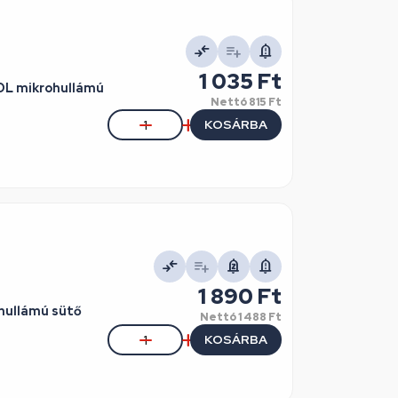
1 035 Ft
OL mikrohullámú
Nettó
815 Ft
KOSÁRBA
1 890 Ft
hullámú sütő
Nettó
1 488 Ft
KOSÁRBA