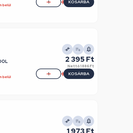
KOSÁRBA
 belül
2 395 Ft
POOL
Nettó
1 886 Ft
KOSÁRBA
 belül
1 973 Ft