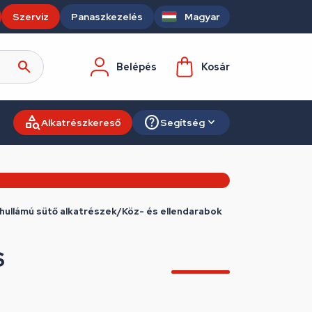
Szerviz
Panaszkezelés
Magyar
Belépés
Kosár
Alkatrészkereső
Segítség
hullámú sütő alkatrészek/Köz- és ellendarabok
S