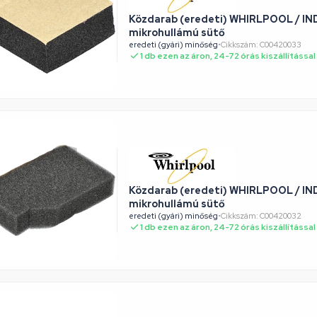
Közdarab (eredeti) WHIRLPOOL / IN
mikrohullámú sütő
eredeti (gyári) minőség
•
Cikkszám: C00420033
1 db ezen az áron, 24-72 órás kiszállítással
Közdarab (eredeti) WHIRLPOOL / IN
mikrohullámú sütő
eredeti (gyári) minőség
•
Cikkszám: C00420032
1 db ezen az áron, 24-72 órás kiszállítással