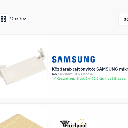
32 találat
Közdarab (ajtónyitó) SAMSUNG mik
n/a
•
Cikkszám: DE6600226A
Készleten: 16 db, 24-72 órás kiszállítással