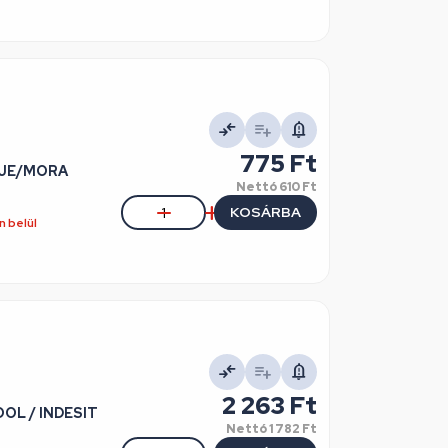
775 Ft
ENJE/MORA
Nettó
610 Ft
KOSÁRBA
 belül
2 263 Ft
OOL / INDESIT
Nettó
1 782 Ft