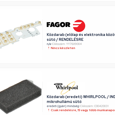
Közdarab (elölap és elektronika kö
sütő / RENDELÉSRE
n/a
•
Cikkszám: YY76X9004
Nincs készleten
Közdarab (eredeti) WHIRLPOOL / IN
mikrohullámú sütő
eredeti (gyári) minőség
•
Cikkszám: C00420031
Csak rendelésre, 15 vagy több munkanapon