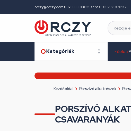
orczy@orczy.com
+36 1 333 0302
Szerviz: +36 1 210 9237
Kategóriák
Főoldal
A
Kezdőoldal
Porszívó alkatrészek
Pors
PORSZÍVÓ ALKA
CSAVARANYÁK