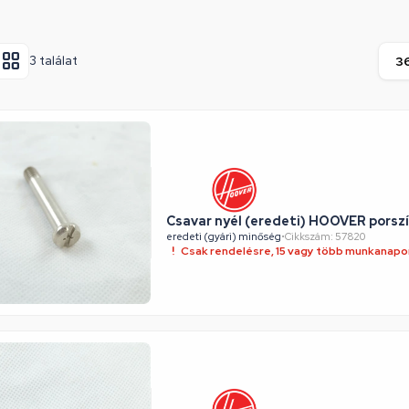
3 találat
Csavar nyél (eredeti) HOOVER porsz
eredeti (gyári) minőség
•
Cikkszám: 57820
Csak rendelésre, 15 vagy több munkanapon