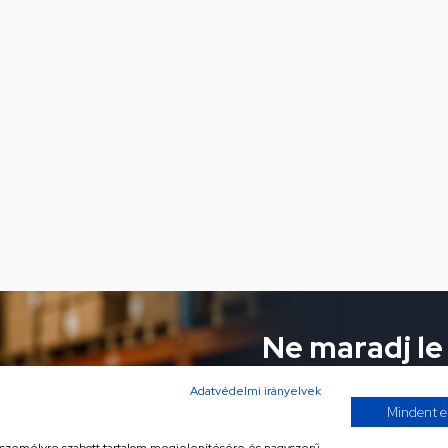
Ne maradj le
ajánlatokról!
Adatvédelmi irányelvek
Mindent e
Iratkozz fel hírlevelünkre 