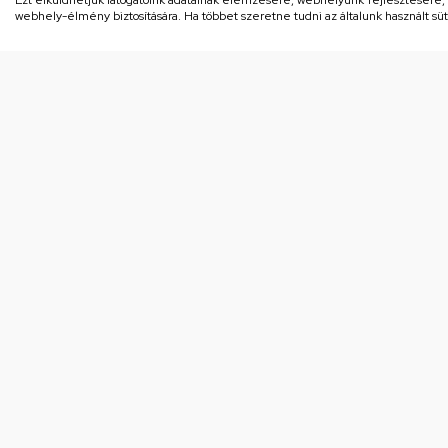
Ezt elküldhetjük látogatóink adatainak elemzésére, webhelyünk fejlesztésére
webhely-élmény biztosítására. Ha többet szeretne tudni az általunk használt süti
Kapc
or
10
Eredeti minőség
Or
Az Orczy Alkatrész Áruház kiemelt
Sz
partnere az Electrolux-Lehel Kft-
nek, az
márkák forgalmazója.