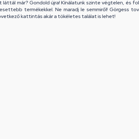
 láttál már? Gondold újra! Kínálatunk szinte végtelen, és f
resettebb termékekkel. Ne maradj le semmiről! Görgess tová
vetkező kattintás akár a tökéletes találat is lehet!