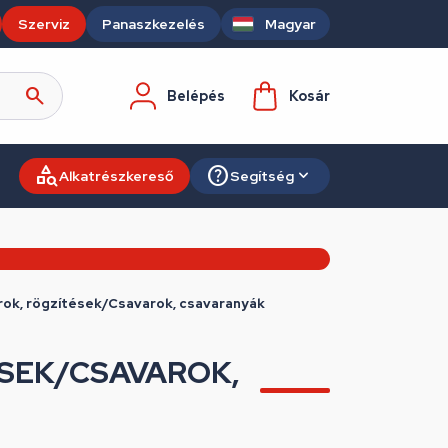
Szerviz
Panaszkezelés
Magyar
Belépés
Kosár
Alkatrészkereső
Segítség
rok, rögzítések/Csavarok, csavaranyák
SEK/CSAVAROK,