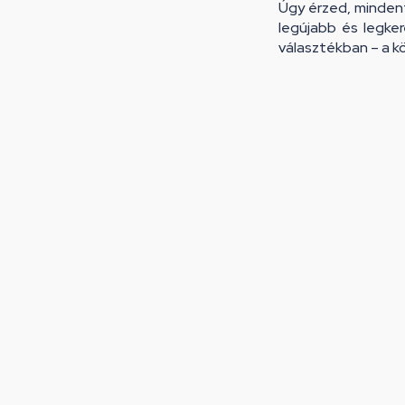
Úgy érzed, mindent
legújabb és legke
választékban – a kö