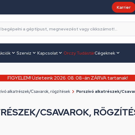
Karrier
kciók
Szerviz
Kapcsolat
Orczy Tudástár
Cégeknek
FIGYELEM! Üzleteink 2026. 08. 08-án ZÁRVA tartanak!
zívó alkatrészek/Csavarok, rögzítések
Porszívó alkatrészek/Csava
TRÉSZEK/CSAVAROK, RÖGZÍTÉ