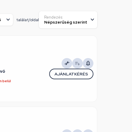
Rendezés:
találat/oldal
ívó
AJÁNLATKÉRÉS
 belül