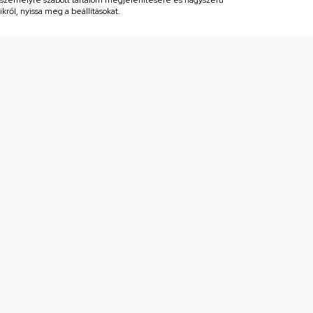
, személyre szabott tartalom megjelenítésére és nagyszerű
kről, nyissa meg a beállításokat.
Az Általános Szerződé
megismerését követően
hírlevelet küldjön rész
Adatvédelmi nyilatkoz
Feliratkozás
solat
Információk
Fogyasztói elállás
czy@orczy.com
Orczy Tudástár
89 Budapest, Baross utca 127.
Akciós termékek
czy Alkatrész Áruház és
Panaszkezelés és elállás
erviz