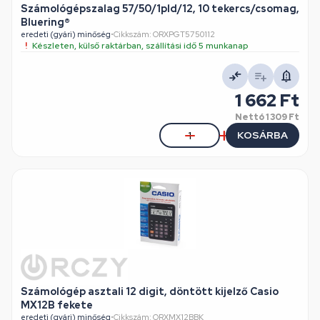
Számológépszalag 57/50/1pld/12, 10 tekercs/csomag,
Bluering®
eredeti (gyári) minőség
•
Cikkszám: ORXPGT5750112
Készleten, külső raktárban, szállítási idő 5 munkanap
1 662 Ft
Nettó
1 309 Ft
KOSÁRBA
Számológép asztali 12 digit, döntött kijelző Casio
MX12B fekete
eredeti (gyári) minőség
•
Cikkszám: ORXMX12BBK