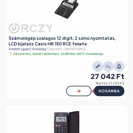
Számológép szalagos 12 digit, 2 színű nyomtatás,
LCD kijelzős Casio HR 150 RCE fekete
eredeti (gyári) minőség
•
Cikkszám: ORXHR150RCE
Készleten, külső raktárban, szállítási idő 5 munkanap
27 042 Ft
Nettó
21 293 Ft
KOSÁRBA