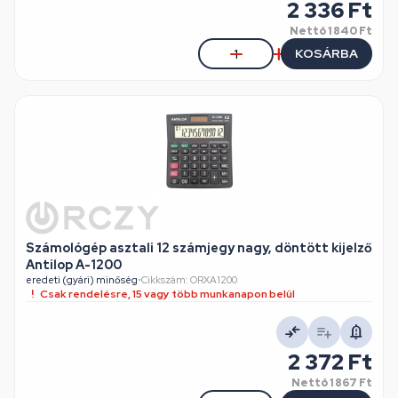
2 336 Ft
Nettó
1 840 Ft
KOSÁRBA
Számológép asztali 12 számjegy nagy, döntött kijelző
Antilop A-1200
eredeti (gyári) minőség
•
Cikkszám: ORXA1200
Csak rendelésre, 15 vagy több munkanapon belül
2 372 Ft
Nettó
1 867 Ft