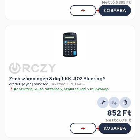
Nettó
6 385 Ft
KOSÁRBA
Zsebszámológép 8 digit KK-402 Bluering®
eredeti (gyári) minőség
•
Cikkszám: ORXJJ402
Készleten, külső raktárban, szállítási idő 5 munkanap
852 Ft
Nettó
671 Ft
KOSÁRBA