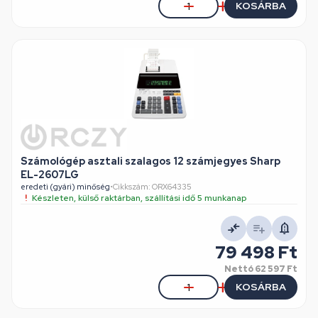
KOSÁRBA
Számológép asztali szalagos 12 számjegyes Sharp
EL-2607LG
eredeti (gyári) minőség
•
Cikkszám: ORX64335
Készleten, külső raktárban, szállítási idő 5 munkanap
79 498 Ft
Nettó
62 597 Ft
KOSÁRBA