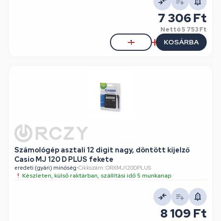
7 306 Ft
Nettó
5 753 Ft
KOSÁRBA
Számológép asztali 12 digit nagy, döntött kijelző
Casio MJ 120 D PLUS fekete
eredeti (gyári) minőség
•
Cikkszám: ORXMJ120DPLUS
Készleten, külső raktárban, szállítási idő 5 munkanap
8 109 Ft