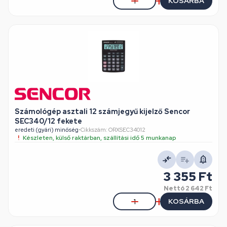
KOSÁRBA
Számológép asztali 12 számjegyű kijelző Sencor
SEC340/12 fekete
eredeti (gyári) minőség
•
Cikkszám: ORXSEC34012
Készleten, külső raktárban, szállítási idő 5 munkanap
3 355 Ft
Nettó
2 642 Ft
KOSÁRBA