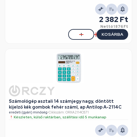
2 382 Ft
Nettó
1 876 Ft
KOSÁRBA
Számológép asztali 14 számjegy nagy, döntött
kijelző kék gombok fehér száml, ap Antilop A-2114C
eredeti (gyári) minőség
•
Cikkszám: ORXA2114C871
Készleten, külső raktárban, szállítási idő 5 munkanap