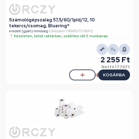
Számológépszalag 57,5/60/1pld/12, 10
tekercs/csomag, Bluering®
eredeti (gyári) minőség
•
Cikkszám: ORXPGT5760112
Készleten, külső raktárban, szállítási idő 5 munkanap
2 255 Ft
Nettó
1 776 Ft
KOSÁRBA