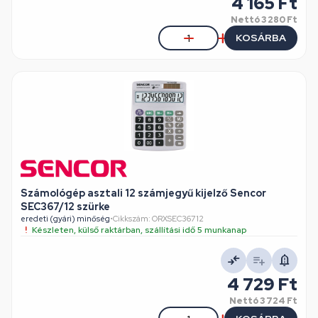
4 165 Ft
Nettó
3 280 Ft
KOSÁRBA
Számológép asztali 12 számjegyű kijelző Sencor
SEC367/12 szürke
eredeti (gyári) minőség
•
Cikkszám: ORXSEC36712
Készleten, külső raktárban, szállítási idő 5 munkanap
4 729 Ft
Nettó
3 724 Ft