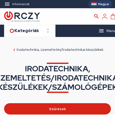
Magyar
Információk
Kategóriák
Men
Irodatechnika, üzemeltetés/Irodatechnikai készülékek
IRODATECHNIKA,
ZEMELTETÉS/IRODATECHNIK
KÉSZÜLÉKEK/SZÁMOLÓGÉPE
Szűrések