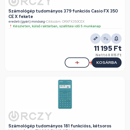
Számológép tudományos 379 funkciós Casio FX 350
CE X fekete
eredeti (gyári) minőség
•
Cikkszám: ORXFX350CEX
Készleten, külső raktárban, szállítási idő 5 munkanap
11 195 Ft
Nettó
8 815 Ft
KOSÁRBA
Számológép tudományos 181 funkcióss, kétsoros