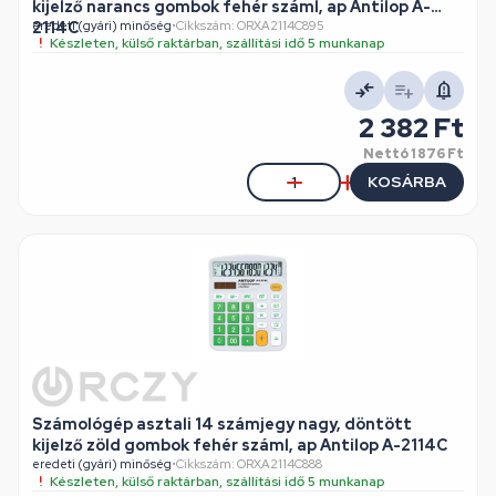
kijelző narancs gombok fehér száml, ap Antilop A-
2114C
eredeti (gyári) minőség
•
Cikkszám: ORXA2114C895
Készleten, külső raktárban, szállítási idő 5 munkanap
2 382 Ft
Nettó
1 876 Ft
KOSÁRBA
Számológép asztali 14 számjegy nagy, döntött
kijelző zöld gombok fehér száml, ap Antilop A-2114C
eredeti (gyári) minőség
•
Cikkszám: ORXA2114C888
Készleten, külső raktárban, szállítási idő 5 munkanap