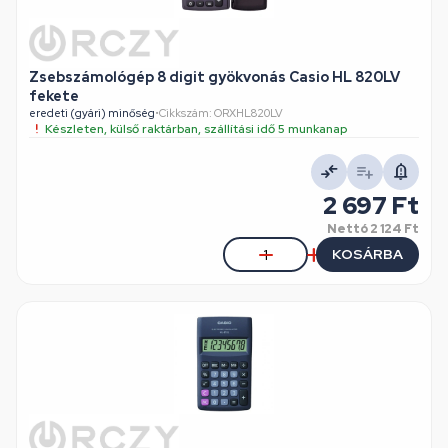
Zsebszámológép 8 digit gyökvonás Casio HL 820LV
fekete
eredeti (gyári) minőség
•
Cikkszám: ORXHL820LV
Készleten, külső raktárban, szállítási idő 5 munkanap
2 697 Ft
Nettó
2 124 Ft
KOSÁRBA