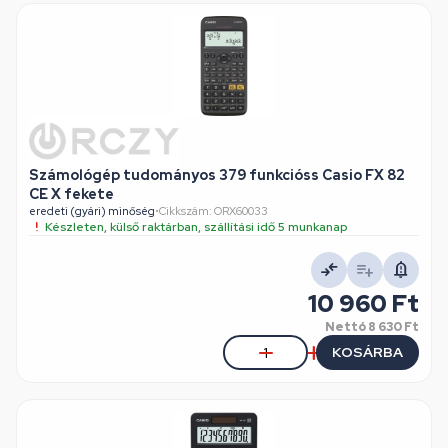
Számológép tudományos 379 funkcióss Casio FX 82
CE X fekete
eredeti (gyári) minőség
•
Cikkszám: ORX60033
Készleten, külső raktárban, szállítási idő 5 munkanap
10 960 Ft
Nettó
8 630 Ft
KOSÁRBA