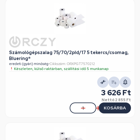
Számológépszalag 75/70/2pld/17 5 tekercs/csomag,
Bluering®
eredeti (gyári) minőség
•
Cikkszám: ORXPGT7570212
Készleten, külső raktárban, szállítási idő 5 munkanap
3 626 Ft
Nettó
2 855 Ft
KOSÁRBA