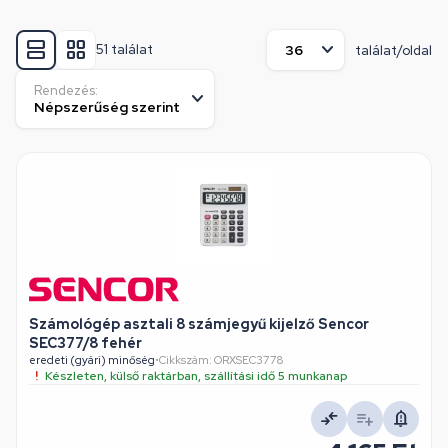
51 találat
találat/oldal
Rendezés:
Számológép asztali 8 számjegyű kijelző Sencor
SEC377/8 fehér
eredeti (gyári) minőség
•
Cikkszám: ORXSEC3778
Készleten, külső raktárban, szállítási idő 5 munkanap