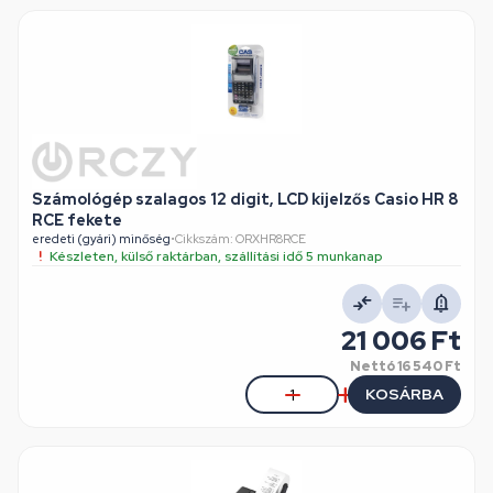
Számológép szalagos 12 digit, LCD kijelzős Casio HR 8
RCE fekete
eredeti (gyári) minőség
•
Cikkszám: ORXHR8RCE
Készleten, külső raktárban, szállítási idő 5 munkanap
21 006 Ft
Nettó
16 540 Ft
KOSÁRBA