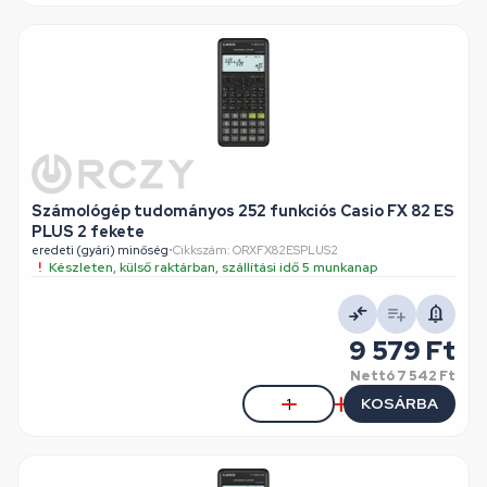
Számológép tudományos 252 funkciós Casio FX 82 ES
PLUS 2 fekete
eredeti (gyári) minőség
•
Cikkszám: ORXFX82ESPLUS2
Készleten, külső raktárban, szállítási idő 5 munkanap
9 579 Ft
Nettó
7 542 Ft
KOSÁRBA