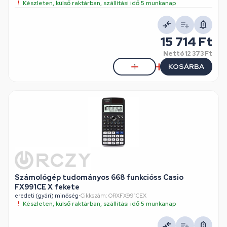
Készleten, külső raktárban, szállítási idő 5 munkanap
15 714 Ft
Nettó
12 373 Ft
KOSÁRBA
Számológép tudományos 668 funkcióss Casio
FX991CE X fekete
eredeti (gyári) minőség
•
Cikkszám: ORXFX991CEX
Készleten, külső raktárban, szállítási idő 5 munkanap