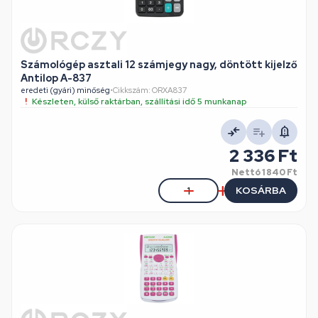
Számológép asztali 12 számjegy nagy, döntött kijelző
Antilop A-837
eredeti (gyári) minőség
•
Cikkszám: ORXA837
Készleten, külső raktárban, szállítási idő 5 munkanap
2 336 Ft
Nettó
1 840 Ft
KOSÁRBA