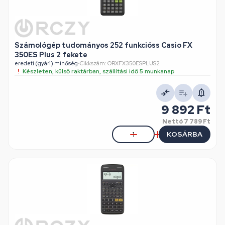
Számológép tudományos 252 funkcióss Casio FX
350ES Plus 2 fekete
eredeti (gyári) minőség
•
Cikkszám: ORXFX350ESPLUS2
Készleten, külső raktárban, szállítási idő 5 munkanap
9 892 Ft
Nettó
7 789 Ft
KOSÁRBA