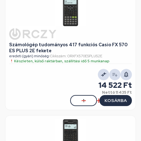
Számológép tudományos 417 funkciós Casio FX 570
ES PLUS 2E fekete
eredeti (gyári) minőség
•
Cikkszám: ORXFX570ESPLUS2E
Készleten, külső raktárban, szállítási idő 5 munkanap
14 522 Ft
Nettó
11 435 Ft
KOSÁRBA