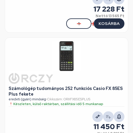
17 228 Ft
Nettó
13 565 Ft
KOSÁRBA
Számológép tudományos 252 funkciós Casio FX 85ES
Plus fekete
eredeti (gyári) minőség
•
Cikkszám: ORXFX85ESPLUS
Készleten, külső raktárban, szállítási idő 5 munkanap
11 450 Ft