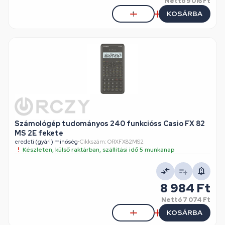
Nettó
9 016 Ft
KOSÁRBA
Számológép tudományos 240 funkcióss Casio FX 82
MS 2E fekete
eredeti (gyári) minőség
•
Cikkszám: ORXFX82MS2
Készleten, külső raktárban, szállítási idő 5 munkanap
8 984 Ft
Nettó
7 074 Ft
KOSÁRBA