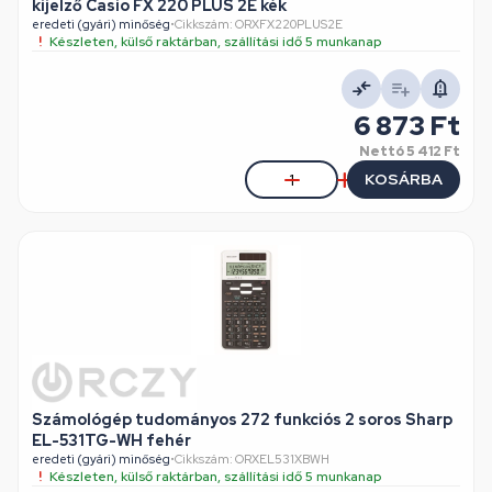
kijelző Casio FX 220 PLUS 2E kék
eredeti (gyári) minőség
•
Cikkszám: ORXFX220PLUS2E
Készleten, külső raktárban, szállítási idő 5 munkanap
6 873 Ft
Nettó
5 412 Ft
KOSÁRBA
Számológép tudományos 272 funkciós 2 soros Sharp
EL-531TG-WH fehér
eredeti (gyári) minőség
•
Cikkszám: ORXEL531XBWH
Készleten, külső raktárban, szállítási idő 5 munkanap