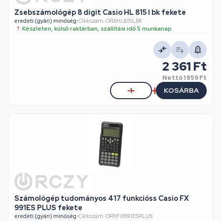
Zsebszámológép 8 digit Casio HL 815 l bk fekete
eredeti (gyári) minőség
•
Cikkszám: ORXHL815LBK
Készleten, külső raktárban, szállítási idő 5 munkanap
2 361 Ft
Nettó
1 859 Ft
KOSÁRBA
Számológép tudományos 417 funkcióss Casio FX
991ES PLUS fekete
eredeti (gyári) minőség
•
Cikkszám: ORXFX991ESPLUS