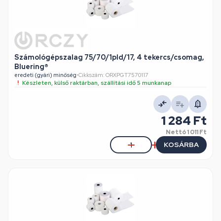
Számológépszalag 75/70/1pld/17, 4 tekercs/csomag,
Bluering®
eredeti (gyári) minőség
•
Cikkszám: ORXPGT7570117
Készleten, külső raktárban, szállítási idő 5 munkanap
1 284 Ft
Nettó
1 011 Ft
KOSÁRBA