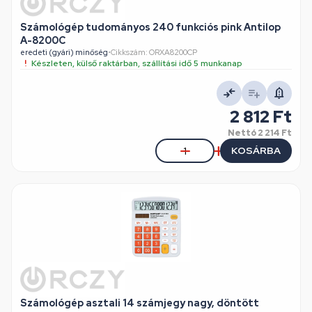
Számológép tudományos 240 funkciós pink Antilop
A-8200C
eredeti (gyári) minőség
•
Cikkszám: ORXA8200CP
Készleten, külső raktárban, szállítási idő 5 munkanap
2 812 Ft
Nettó
2 214 Ft
KOSÁRBA
Számológép asztali 14 számjegy nagy, döntött