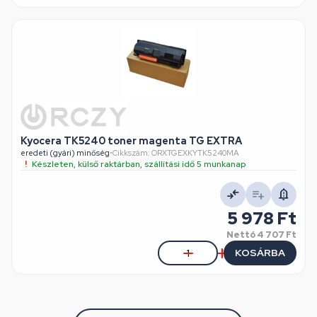
Kyocera TK5240 toner magenta TG EXTRA
eredeti (gyári) minőség
•
Cikkszám: ORXTGEXKYTK5240MA
Készleten, külső raktárban, szállítási idő 5 munkanap
5 978 Ft
Nettó
4 707 Ft
KOSÁRBA