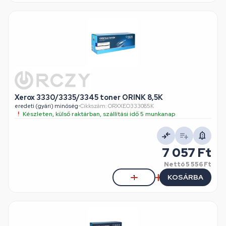
Xerox 3330/3335/3345 toner ORINK 8,5K
eredeti (gyári) minőség
•
Cikkszám: ORXXEO333085K
Készleten, külső raktárban, szállítási idő 5 munkanap
7 057 Ft
Nettó
5 556 Ft
KOSÁRBA