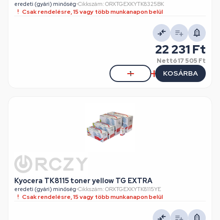
eredeti (gyári) minőség
•
Cikkszám: ORXTGEXKYTK8325BK
Csak rendelésre, 15 vagy több munkanapon belül
22 231 Ft
Nettó
17 505 Ft
KOSÁRBA
Kyocera TK8115 toner yellow TG EXTRA
eredeti (gyári) minőség
•
Cikkszám: ORXTGEXKYTK8115YE
Csak rendelésre, 15 vagy több munkanapon belül