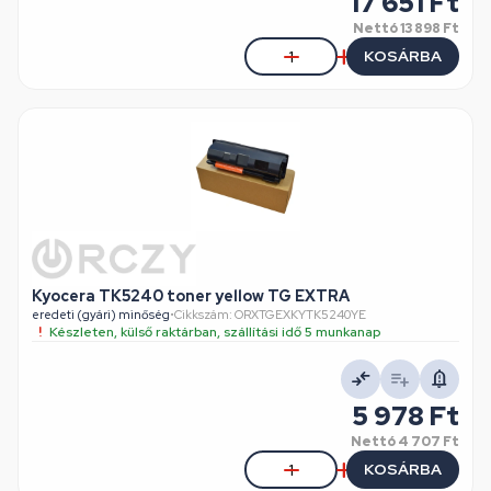
17 651 Ft
Nettó
13 898 Ft
KOSÁRBA
Kyocera TK5240 toner yellow TG EXTRA
eredeti (gyári) minőség
•
Cikkszám: ORXTGEXKYTK5240YE
Készleten, külső raktárban, szállítási idő 5 munkanap
5 978 Ft
Nettó
4 707 Ft
KOSÁRBA