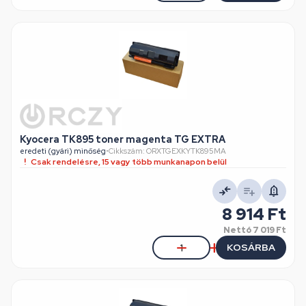
Kyocera TK895 toner magenta TG EXTRA
eredeti (gyári) minőség
•
Cikkszám: ORXTGEXKYTK895MA
Csak rendelésre, 15 vagy több munkanapon belül
8 914 Ft
Nettó
7 019 Ft
KOSÁRBA