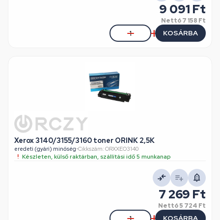
9 091 Ft
Nettó
7 158 Ft
KOSÁRBA
Xerox 3140/3155/3160 toner ORINK 2,5K
eredeti (gyári) minőség
•
Cikkszám: ORXXEO3140
Készleten, külső raktárban, szállítási idő 5 munkanap
7 269 Ft
Nettó
5 724 Ft
KOSÁRBA