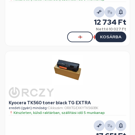
12 734 Ft
Nettó
10 027 Ft
KOSÁRBA
Kyocera TK560 toner black TG EXTRA
eredeti (gyári) minőség
•
Cikkszám: ORXTGEXKYTK560BK
Készleten, külső raktárban, szállítási idő 5 munkanap