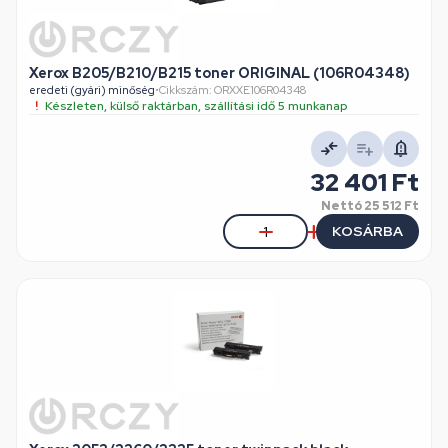
Xerox B205/B210/B215 toner ORIGINAL (106R04348)
eredeti (gyári) minőség
•
Cikkszám: ORXXE106R04348
Készleten, külső raktárban, szállítási idő 5 munkanap
32 401 Ft
Nettó
25 512 Ft
KOSÁRBA