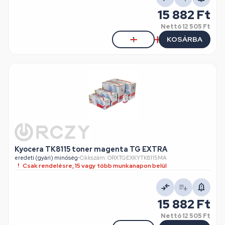
15 882 Ft
Nettó
12 505 Ft
KOSÁRBA
Kyocera TK8115 toner magenta TG EXTRA
eredeti (gyári) minőség
•
Cikkszám: ORXTGEXKYTK8115MA
Csak rendelésre, 15 vagy több munkanapon belül
15 882 Ft
Nettó
12 505 Ft