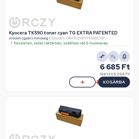
Kyocera TK590 toner cyan TG EXTRA PATENTED
eredeti (gyári) minőség
•
Cikkszám: ORXTGEXKYTK590CYIP
Készleten, külső raktárban, szállítási idő 5 munkanap
6 685 Ft
Nettó
5 264 Ft
KOSÁRBA