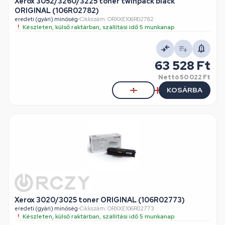
Xerox 3052/3260/3225 toner twinpack black
ORIGINAL (106R02782)
eredeti (gyári) minőség
•
Cikkszám: ORXXE106R02782
Készleten, külső raktárban, szállítási idő 5 munkanap
63 528 Ft
Nettó
50 022 Ft
KOSÁRBA
Xerox 3020/3025 toner ORIGINAL (106R02773)
eredeti (gyári) minőség
•
Cikkszám: ORXXE106R02773
Készleten, külső raktárban, szállítási idő 5 munkanap