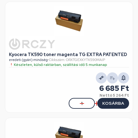
Kyocera TK590 toner magenta TG EXTRA PATENTED
eredeti (gyári) minőség
•
Cikkszám: ORXTGEXKYTK590MAIP
Készleten, külső raktárban, szállítási idő 5 munkanap
6 685 Ft
Nettó
5 264 Ft
KOSÁRBA