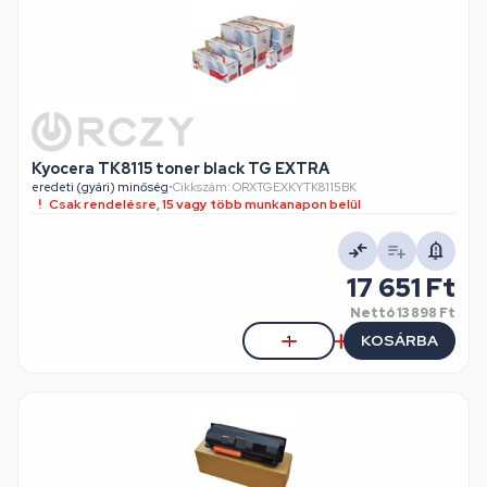
Kyocera TK8115 toner black TG EXTRA
eredeti (gyári) minőség
•
Cikkszám: ORXTGEXKYTK8115BK
Csak rendelésre, 15 vagy több munkanapon belül
17 651 Ft
Nettó
13 898 Ft
KOSÁRBA