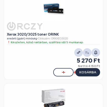
Xerox 3020/3025 toner ORINK
eredeti (gyári) minőség
•
Cikkszám: ORXXEO3020
Készleten, külső raktárban, szállítási idő 5 munkanap
5 270 Ft
Nettó
4 150 Ft
KOSÁRBA