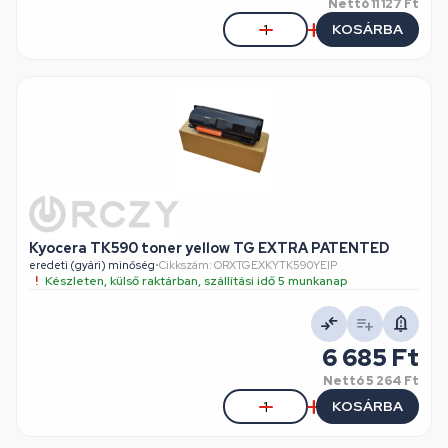
Nettó
11 127 Ft
KOSÁRBA
Kyocera TK590 toner yellow TG EXTRA PATENTED
eredeti (gyári) minőség
•
Cikkszám: ORXTGEXKYTK590YEIP
Készleten, külső raktárban, szállítási idő 5 munkanap
6 685 Ft
Nettó
5 264 Ft
KOSÁRBA