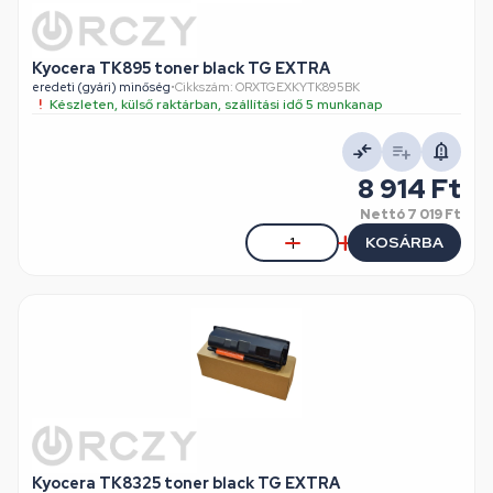
Kyocera TK895 toner black TG EXTRA
eredeti (gyári) minőség
•
Cikkszám: ORXTGEXKYTK895BK
Készleten, külső raktárban, szállítási idő 5 munkanap
8 914 Ft
Nettó
7 019 Ft
KOSÁRBA
Kyocera TK8325 toner black TG EXTRA