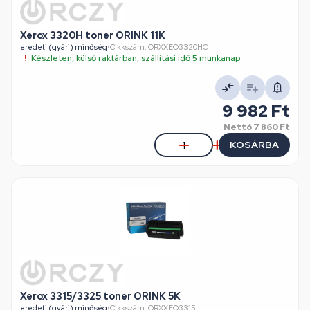
Xerox 3320H toner ORINK 11K
eredeti (gyári) minőség
•
Cikkszám: ORXXEO3320HC
Készleten, külső raktárban, szállítási idő 5 munkanap
9 982 Ft
Nettó
7 860 Ft
KOSÁRBA
Xerox 3315/3325 toner ORINK 5K
eredeti (gyári) minőség
•
Cikkszám: ORXXEO3315