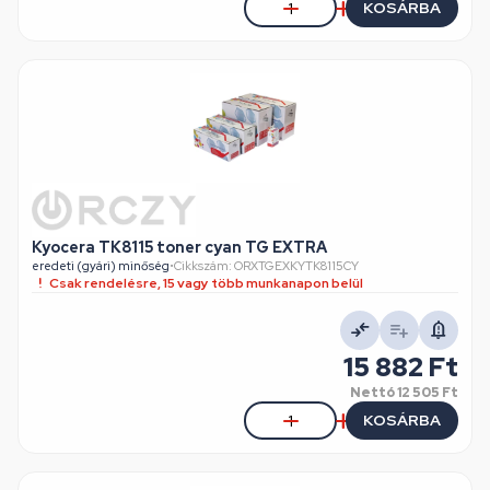
KOSÁRBA
Kyocera TK8115 toner cyan TG EXTRA
eredeti (gyári) minőség
•
Cikkszám: ORXTGEXKYTK8115CY
Csak rendelésre, 15 vagy több munkanapon belül
15 882 Ft
Nettó
12 505 Ft
KOSÁRBA