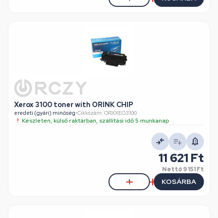
Xerox 3100 toner with ORINK CHIP
eredeti (gyári) minőség
•
Cikkszám: ORXXEO3100
Készleten, külső raktárban, szállítási idő 5 munkanap
11 621 Ft
Nettó
9 151 Ft
KOSÁRBA