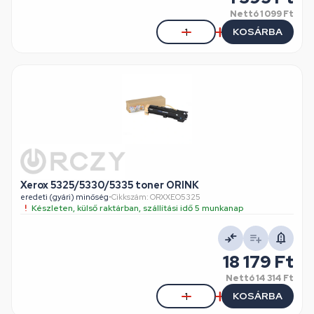
Nettó
1 099 Ft
KOSÁRBA
Xerox 5325/5330/5335 toner ORINK
eredeti (gyári) minőség
•
Cikkszám: ORXXEO5325
Készleten, külső raktárban, szállítási idő 5 munkanap
18 179 Ft
Nettó
14 314 Ft
KOSÁRBA