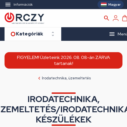
Magyar
Információk
Kategóriák
Men
FIGYELEM! Üzleteink 2026. 08. 08-án ZÁRVA
tartanak!
Irodatechnika, üzemeltetés
IRODATECHNIKA,
ZEMELTETÉS/IRODATECHNIK
KÉSZÜLÉKEK