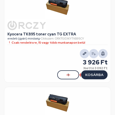
Kyocera TK895 toner cyan TG EXTRA
eredeti (gyári) minőség
•
Cikkszám: ORXTGEXKYTK895CY
Csak rendelésre, 15 vagy több munkanapon belül
3 926 Ft
Nettó
3 092 Ft
KOSÁRBA