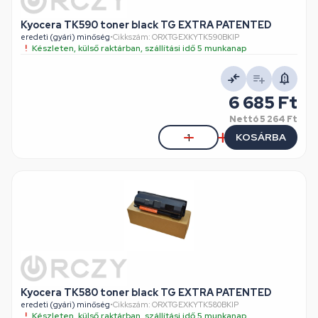
Kyocera TK590 toner black TG EXTRA PATENTED
eredeti (gyári) minőség
•
Cikkszám: ORXTGEXKYTK590BKIP
Készleten, külső raktárban, szállítási idő 5 munkanap
6 685 Ft
Nettó
5 264 Ft
KOSÁRBA
Kyocera TK580 toner black TG EXTRA PATENTED
eredeti (gyári) minőség
•
Cikkszám: ORXTGEXKYTK580BKIP
Készleten, külső raktárban, szállítási idő 5 munkanap