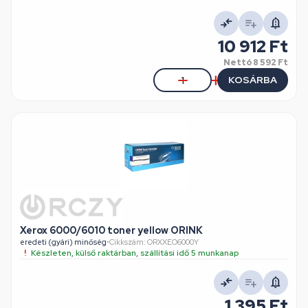
10 912 Ft
Nettó
8 592 Ft
KOSÁRBA
Xerox 6000/6010 toner yellow ORINK
eredeti (gyári) minőség
•
Cikkszám: ORXXEO6000Y
Készleten, külső raktárban, szállítási idő 5 munkanap
1 395 Ft