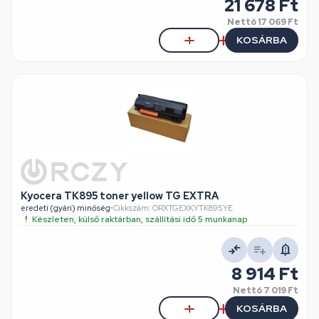
21 678 Ft
Nettó
17 069 Ft
KOSÁRBA
Kyocera TK895 toner yellow TG EXTRA
eredeti (gyári) minőség
•
Cikkszám: ORXTGEXKYTK895YE
Készleten, külső raktárban, szállítási idő 5 munkanap
8 914 Ft
Nettó
7 019 Ft
KOSÁRBA