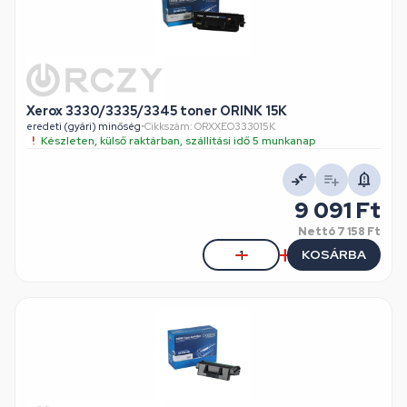
Xerox 3330/3335/3345 toner ORINK 15K
eredeti (gyári) minőség
•
Cikkszám: ORXXEO333015K
Készleten, külső raktárban, szállítási idő 5 munkanap
9 091 Ft
Nettó
7 158 Ft
KOSÁRBA