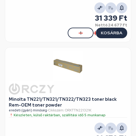
31 339 Ft
Nettó
24 677 Ft
KOSÁRBA
Minolta TN221/TN321/TN322/TN323 toner black
Rem-OEM toner powder
eredeti (gyári) minőség
•
Cikkszám: ORXTTN221321K
Készleten, külső raktárban, szállítási idő 5 munkanap