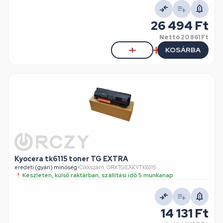
26 494 Ft
Nettó
20 861 Ft
KOSÁRBA
Kyocera tk6115 toner TG EXTRA
eredeti (gyári) minőség
•
Cikkszám: ORXTGEXKYTK6115
Készleten, külső raktárban, szállítási idő 5 munkanap
14 131 Ft