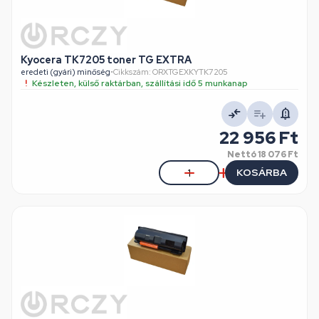
Kyocera TK7205 toner TG EXTRA
eredeti (gyári) minőség
•
Cikkszám: ORXTGEXKYTK7205
Készleten, külső raktárban, szállítási idő 5 munkanap
22 956 Ft
Nettó
18 076 Ft
KOSÁRBA