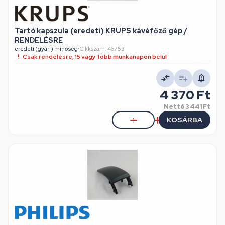
Tartó kapszula (eredeti) KRUPS kávéfőző gép /
RENDELÉSRE
eredeti (gyári) minőség
•
Cikkszám: 46753
Csak rendelésre, 15 vagy több munkanapon belül
4 370 Ft
Nettó
3 441 Ft
KOSÁRBA