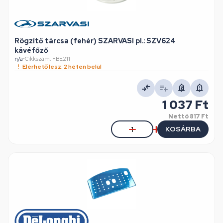
Rögzítő tárcsa (fehér) SZARVASI pl.: SZV624
kávéfőző
n/a
•
Cikkszám: FBE211
Elérhető lesz: 2 héten belül
1 037 Ft
Nettó
817 Ft
KOSÁRBA