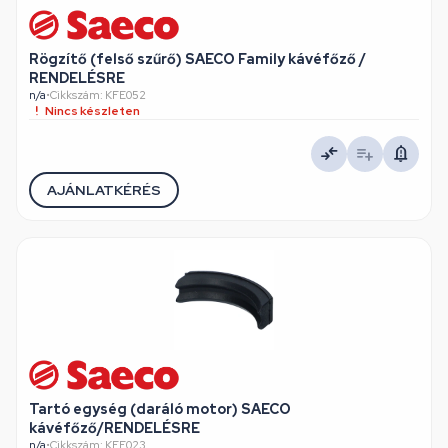
Rögzítő (felső szűrő) SAECO Family kávéfőző /
RENDELÉSRE
n/a
•
Cikkszám: KFE052
Nincs készleten
AJÁNLATKÉRÉS
Tartó egység (daráló motor) SAECO
kávéfőző/RENDELÉSRE
n/a
•
Cikkszám: KFE023