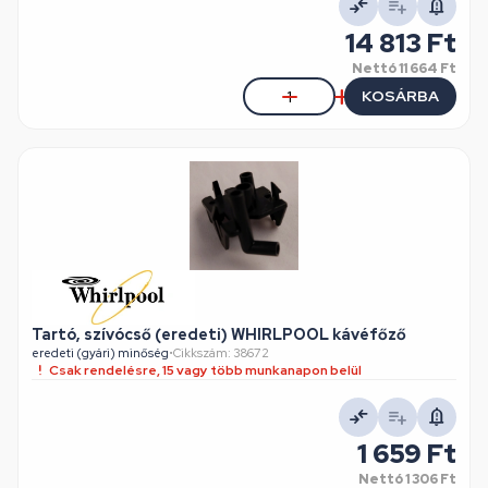
14 813 Ft
Nettó
11 664 Ft
KOSÁRBA
Tartó, szívócső (eredeti) WHIRLPOOL kávéfőző
eredeti (gyári) minőség
•
Cikkszám: 38672
Csak rendelésre, 15 vagy több munkanapon belül
1 659 Ft
Nettó
1 306 Ft