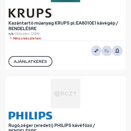
Kazántartó műanyag KRUPS pl.:EA8010E1 kávégép /
RENDELÉSRE
n/a
•
Cikkszám: 12899
Nincs készleten
AJÁNLATKÉRÉS
Rugó,zéger (eredeti) PHILIPS kávéföző /