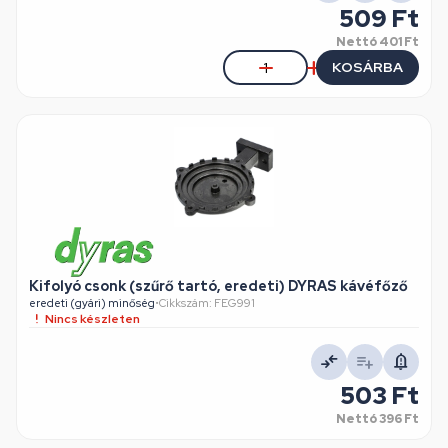
509 Ft
Nettó
401 Ft
KOSÁRBA
Kifolyó csonk (szűrő tartó, eredeti) DYRAS kávéfőző
eredeti (gyári) minőség
•
Cikkszám: FEG991
Nincs készleten
503 Ft
Nettó
396 Ft