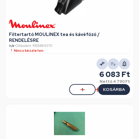
Filtertartó MOULINEX tea és kávéfőző /
RENDELÉSRE
n/a
•
Cikkszám: MS5894370
Nincs készleten
6 083 Ft
Nettó
4 790 Ft
KOSÁRBA