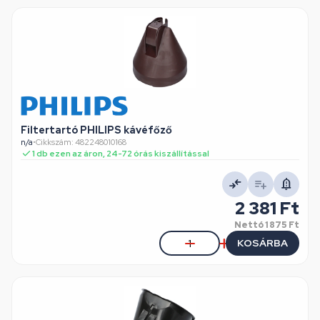
Filtertartó PHILIPS kávéfőző
n/a
•
Cikkszám: 482248010168
1 db ezen az áron, 24-72 órás kiszállítással
2 381 Ft
Nettó
1 875 Ft
KOSÁRBA