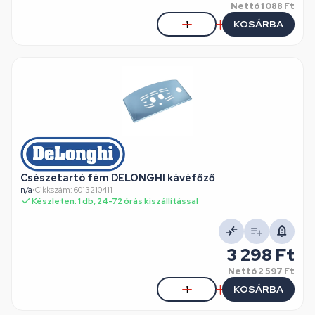
Nettó
1 088 Ft
KOSÁRBA
Csészetartó fém DELONGHI kávéfőző
n/a
•
Cikkszám: 6013210411
Készleten: 1 db, 24-72 órás kiszállítással
3 298 Ft
Nettó
2 597 Ft
KOSÁRBA