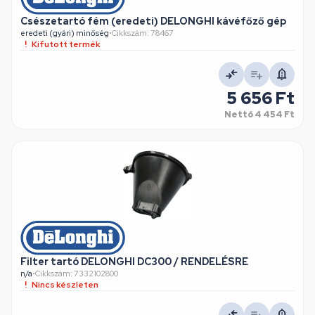
Csészetartó fém (eredeti) DELONGHI kávéfőző gép
eredeti (gyári) minőség
•
Cikkszám: 78467
Kifutott termék
5 656 Ft
Nettó
4 454 Ft
Filter tartó DELONGHI DC300 / RENDELÉSRE
n/a
•
Cikkszám: 7332102800
Nincs készleten