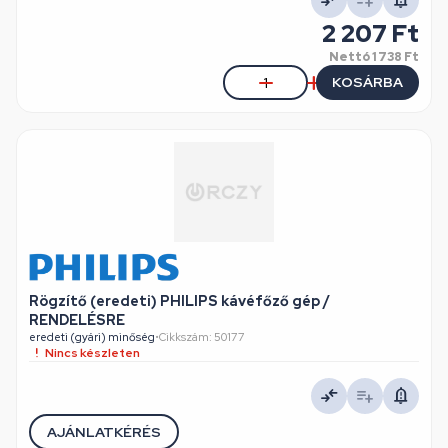
2 207 Ft
Nettó
1 738 Ft
KOSÁRBA
Rögzítő (eredeti) PHILIPS kávéfőző gép /
RENDELÉSRE
eredeti (gyári) minőség
•
Cikkszám: 50177
Nincs készleten
AJÁNLATKÉRÉS