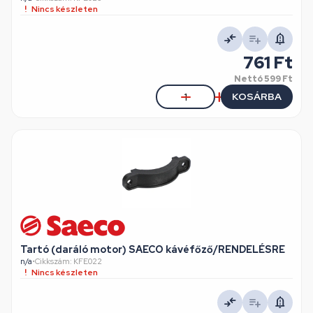
Nincs készleten
761 Ft
Nettó
599 Ft
KOSÁRBA
Tartó (daráló motor) SAECO kávéfőző/RENDELÉSRE
n/a
•
Cikkszám: KFE022
Nincs készleten