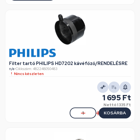
Filter tartó PHILIPS HD7202 kávéfőző/RENDELÉSRE
n/a
•
Cikkszám: 482248050483
Nincs készleten
1 695 Ft
Nettó
1 335 Ft
KOSÁRBA