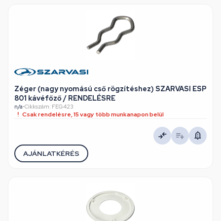
Zéger (nagy nyomású cső rögzítéshez) SZARVASI ESP
801 kávéfőző / RENDELÉSRE
n/a
•
Cikkszám: FEG423
Csak rendelésre, 15 vagy több munkanapon belül
AJÁNLATKÉRÉS