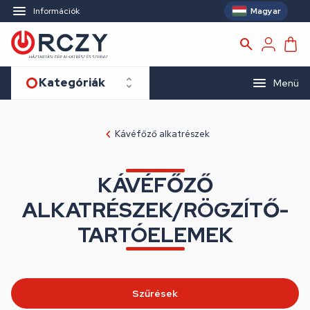
Magyar
Információk
Kategóriák
Menü
Kávéfőző alkatrészek
KÁVÉFŐZŐ
ALKATRÉSZEK/RÖGZÍTŐ-
TARTÓELEMEK
Szűrések