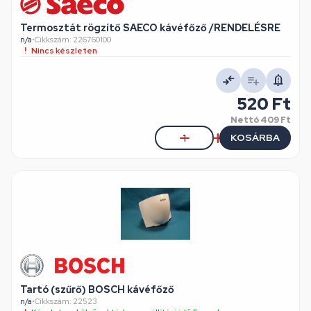
Termosztát rögzítő SAECO kávéfőző /RENDELÉSRE
n/a
•
Cikkszám: 226760100
Nincs készleten
520 Ft
Nettó
409 Ft
KOSÁRBA
Tartó (szűrő) BOSCH kávéfőző
n/a
•
Cikkszám: 22523