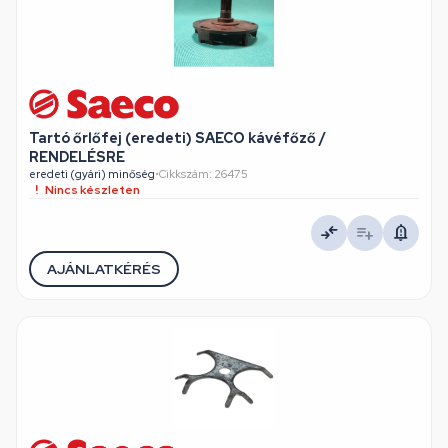
Tartó őrlőfej (eredeti) SAECO kávéfőző /
RENDELÉSRE
eredeti (gyári) minőség
•
Cikkszám: 26475
Nincs készleten
AJÁNLATKÉRÉS