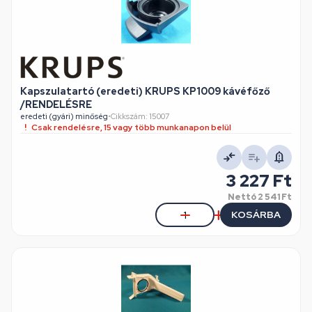
Kapszulatartó (eredeti) KRUPS KP1009 kávéfőző
/RENDELÉSRE
eredeti (gyári) minőség
•
Cikkszám: 15007
Csak rendelésre, 15 vagy több munkanapon belül
3 227 Ft
Nettó
2 541 Ft
KOSÁRBA