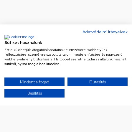
Adatvédelmi irányelvek
Sütiket használunk
Ezt elküldhetjük látogatóink adatainak elemzésére, webhelyünk
fejlesztésére, személyre szabott tartalom megjelenítésére és nagyszerű
webhely-élmény biztosítására. Ha többet szeretne tudni az általunk használt
sütikről, nyissa meg a beállításokat.
Ne maradj le a legjobb
Mindent elfogad
Elutasítás
ajánlatokról!
Beállítás
Iratkozz fel hírlevelünkre a különleges
ajánlatainkért!