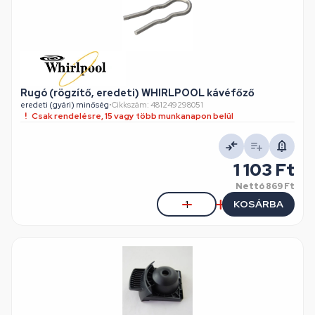
Rugó (rögzítő, eredeti) WHIRLPOOL kávéfőző
eredeti (gyári) minőség
•
Cikkszám: 481249298051
Csak rendelésre, 15 vagy több munkanapon belül
1 103 Ft
Nettó
869 Ft
KOSÁRBA