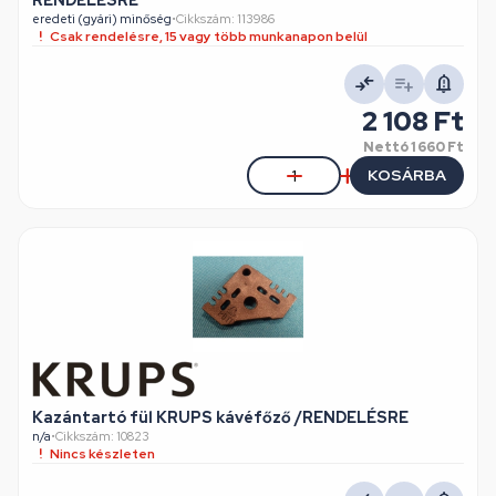
RENDELÉSRE
eredeti (gyári) minőség
•
Cikkszám: 113986
Csak rendelésre, 15 vagy több munkanapon belül
2 108 Ft
Nettó
1 660 Ft
KOSÁRBA
Kazántartó fül KRUPS kávéfőző /RENDELÉSRE
n/a
•
Cikkszám: 10823
Nincs készleten