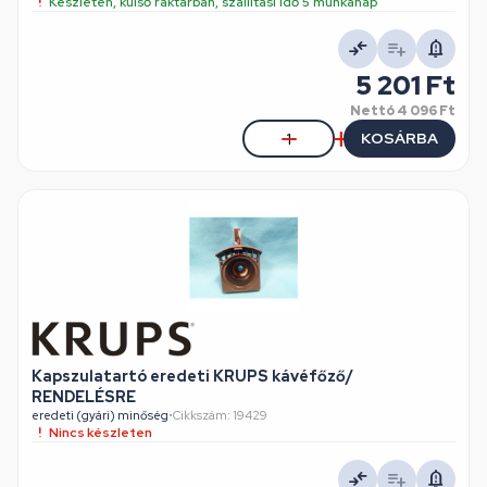
Készleten, külső raktárban, szállítási idő 5 munkanap
5 201 Ft
Nettó
4 096 Ft
KOSÁRBA
Kapszulatartó eredeti KRUPS kávéfőző/
RENDELÉSRE
eredeti (gyári) minőség
•
Cikkszám: 19429
Nincs készleten