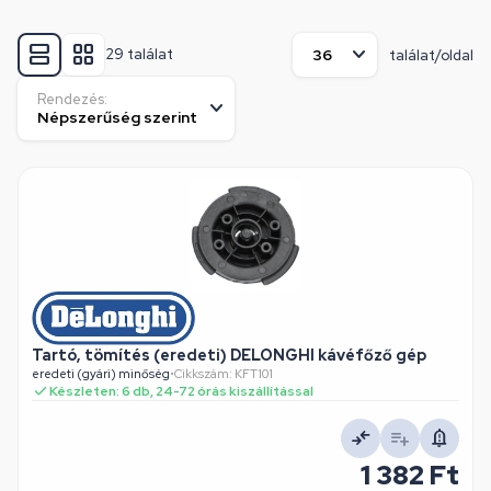
29 találat
találat/oldal
Rendezés:
Tartó, tömítés (eredeti) DELONGHI kávéfőző gép
eredeti (gyári) minőség
•
Cikkszám: KFT101
Készleten: 6 db, 24-72 órás kiszállítással
1 382 Ft